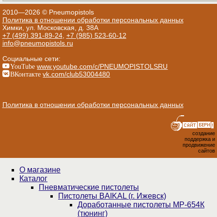
2010—2026 © Pneumopistols
Политика в отношении обработки персональных данных
Химки, ул. Московская, д. 38А
+7 (499) 391-89-24
,
+7 (985) 523-60-12
info@pneumopistols.ru
Социальные сети:
YouTube
www.youtube.com/c/PNEUMOPISTOLSRU
ВКонтакте
vk.com/club53004480
Политика в отношении обработки персональных данных
создание
поддержка и
продвижение
сайтов
О магазине
Каталог
Пнев­ма­ти­чес­кие пистолеты
Пистолеты BAIKAL (г. Ижевск)
Доработанные пистолеты МР-654К
(тюнинг)