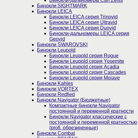
Бинокли-дальномеры Carl Zeiss
Бинокли SIGHTMARK
Бинокли LEICA
Бинокли LEICA серия Trinovid
Бинокли LEICA серия Ultravid
Бинокли LEICA серия Duovid
Бинокли-дальномеры LEICA серия
Geovid
Бинокли SWAROVSKI
Бинокли Leupold
Бинокли Leupold серия Rogue
Бинокли Leupold серия Yosemite
Бинокли Leupold серия Acadia
Бинокли Leupold серия Cascades
Бинокли Leupold серия Mojave
Бинокли Kahles
Бинокли VORTEX
Бинокли Redfied
Бинокли Navigator (Бюджетные)
Компактные бинокли Navigator
постоянной и переменной кратности
Бинокли Navigator классические с
постоянной и переменной кратностью
(profi, обрезиненные)
Бинокли Combat