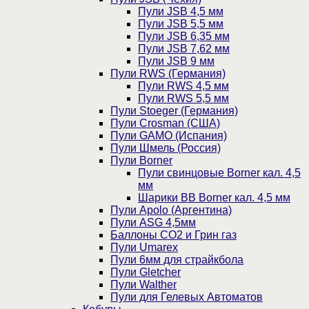
Пули JSB 4,5 мм
Пули JSB 5,5 мм
Пули JSB 6,35 мм
Пули JSB 7,62 мм
Пули JSB 9 мм
Пули RWS (Германия)
Пули RWS 4,5 мм
Пули RWS 5,5 мм
Пули Stoeger (Германия)
Пули Crosman (США)
Пули GAMO (Испания)
Пули Шмель (Россия)
Пули Borner
Пули свинцовые Borner кал. 4,5
мм
Шарики BB Borner кал. 4,5 мм
Пули Apolo (Аргентина)
Пули ASG 4,5мм
Баллоны CO2 и Грин газ
Пули Umarex
Пули 6мм для страйкбола
Пули Gletcher
Пули Walther
Пули для Гелевых Автоматов