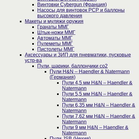
Винтовки Cybergun (Франция)
Насосы для винтовок PCP и баллоны
высокого давления
Макеты и муляжи оружия
Гранаты ММГ
Штык-ножи ММГ
Автоматы ММГ
Пулеметы ММГ
Пистолеты ММГ
Аксессуары и ЗИП для пневматики, пусковые
устр-ва
Пули, шарики, баллончики со2
Пули H&N – Haendler & Natermann
(Германия)
Пули 4,5 мм H&N – Haendler &
Natermann
Пули 5,5 мм H&N – Haendler &
Natermann
Пули 6,35 мм H&N – Haendler &
Natermann
Пули 7,62 мм H&N – Haendler &
Natermann
Пули 9 мм H&N – Haendler &
Natermann
Пули JSB (Чехия)