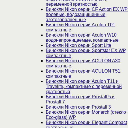
переменной кратностью
Бинокли Nikon серии СF Action EX WP
полевые, водозащищенные,
азотозополненные
Бинокли Nikon серии Aculon T01
компактные
Бинокли Nikon серии Aculon W10
водонепроницаемые, компактные
Бинокли Nikon серии Sport Lite
Бинокли Nikon серии Sportstar EX WP,
компактные
Бинокли Nikon серии ACULON A30,
компактные
Бинокли Nikon серии ACULON Т51,
компактные
Бинокли Nikon серии Aculon T11 и
Travelite, компактные с переменной
кратностью
Бинокли Nikon серии Prostaff 5 и
Prostaff 7
Бинокли Nikon серии Prostaff 3
Бинокли Nikon серии Monarch (стекло
Eco-glass) WP
Бинокли Nikon серии Elegant Compact
театральные