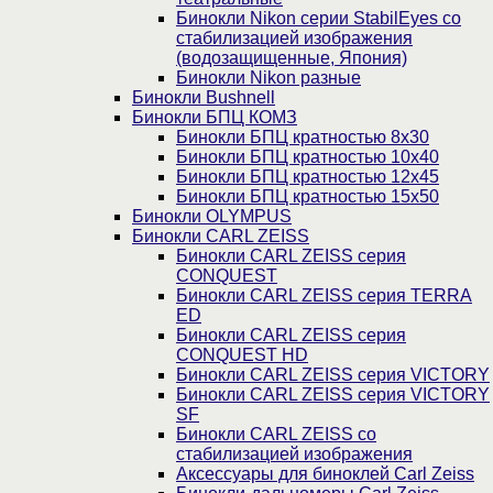
Бинокли Nikon серии StabilEyes со
стабилизацией изображения
(водозащищенные, Япония)
Бинокли Nikon разные
Бинокли Bushnell
Бинокли БПЦ КОМЗ
Бинокли БПЦ кратностью 8х30
Бинокли БПЦ кратностью 10х40
Бинокли БПЦ кратностью 12х45
Бинокли БПЦ кратностью 15х50
Бинокли OLYMPUS
Бинокли CARL ZEISS
Бинокли CARL ZEISS серия
CONQUEST
Бинокли CARL ZEISS серия TERRA
ED
Бинокли CARL ZEISS серия
CONQUEST HD
Бинокли CARL ZEISS серия VICTORY
Бинокли CARL ZEISS серия VICTORY
SF
Бинокли CARL ZEISS со
стабилизацией изображения
Аксессуары для биноклей Carl Zeiss