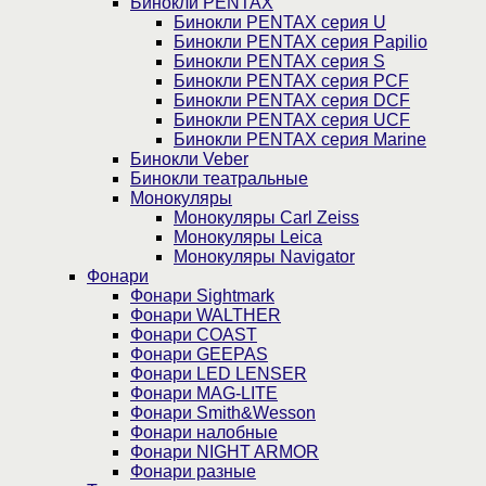
Бинокли PENTAX
Бинокли PENTAX серия U
Бинокли PENTAX серия Papilio
Бинокли PENTAX серия S
Бинокли PENTAX серия PCF
Бинокли PENTAX серия DCF
Бинокли PENTAX серия UCF
Бинокли PENTAX серия Marine
Бинокли Veber
Бинокли театральные
Монокуляры
Монокуляры Carl Zeiss
Монокуляры Leica
Монокуляры Navigator
Фонари
Фонари Sightmark
Фонари WALTHER
Фонари COAST
Фонари GEEPAS
Фонари LED LENSER
Фонари MAG-LITE
Фонари Smith&Wesson
Фонари налобные
Фонари NIGHT ARMOR
Фонари разные