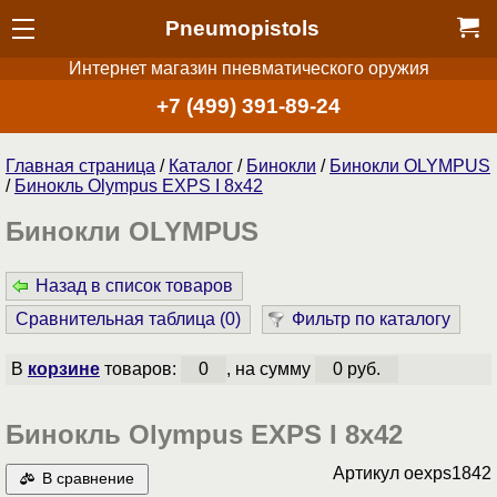
Pneumopistols
Интернет магазин пневматического оружия
+7 (499) 391-89-24
Главная страница
/
Каталог
/
Бинокли
/
Бинокли OLYMPUS
/
Бинокль Olympus EXPS I 8x42
Бинокли OLYMPUS
Назад в список товаров
Сравнительная таблица (
0
)
Фильтр по каталогу
В
корзине
товаров:
0
, на сумму
0 руб.
Бинокль Olympus EXPS I 8x42
Артикул
oexps1842
В сравнение