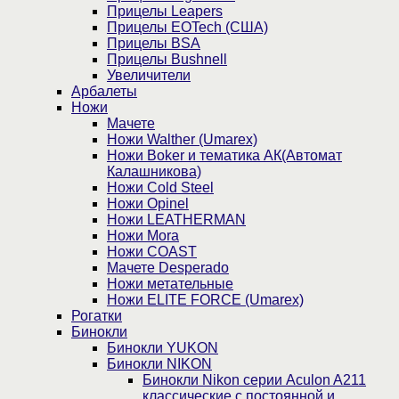
Прицелы Leapers
Прицелы EOTech (США)
Прицелы BSA
Прицелы Bushnell
Увеличители
Арбалеты
Ножи
Мачете
Ножи Walther (Umarex)
Ножи Boker и тематика АК(Автомат
Калашникова)
Ножи Cold Steel
Ножи Opinel
Ножи LEATHERMAN
Ножи Mora
Ножи COAST
Мачете Desperado
Ножи метательные
Ножи ELITE FORCE (Umarex)
Рогатки
Бинокли
Бинокли YUKON
Бинокли NIKON
Бинокли Nikon серии Aculon A211
классические с постоянной и