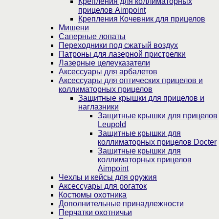
Крепления для коллиматорных
прицелов Aimpoint
Крепления Кочевник для прицелов
Мишени
Саперные лопаты
Переходники под сжатый воздух
Патроны для лазерной пристрелки
Лазерные целеуказатели
Аксессуары для арбалетов
Аксессуары для оптических прицелов и
коллиматорных прицелов
Защитные крышки для прицелов и
наглазники
Защитные крышки для прицелов
Leupold
Защитные крышки для
коллиматорных прицелов Docter
Защитные крышки для
коллиматорных прицелов
Aimpoint
Чехлы и кейсы для оружия
Аксессуары для рогаток
Костюмы охотника
Дополнительные принадлежности
Перчатки охотничьи