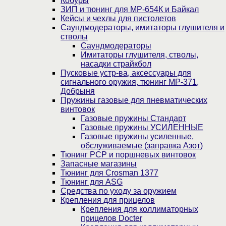
Кобуры
ЗИП и тюнинг для МР-654К и Байкал
Кейсы и чехлы для пистолетов
Саундмодераторы, имитаторы глушителя и
стволы
Саундмодераторы
Имитаторы глушителя, стволы,
насадки страйкбол
Пусковые устр-ва, аксессуары для
сигнального оружия, тюнинг МР-371,
Добрыня
Пружины газовые для пневматических
винтовок
Газовые пружины Стандарт
Газовые пружины УСИЛЕННЫЕ
Газовые пружины усиленные,
обслуживаемые (заправка Азот)
Тюнинг PCP и поршневых винтовок
Запасные магазины
Тюнинг для Crosman 1377
Тюнинг для ASG
Средства по уходу за оружием
Крепления для прицелов
Крепления для коллиматорных
прицелов Docter