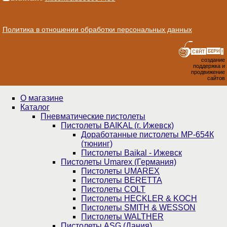
Политика в отношении обработки персональных данных
создание
поддержка и
продвижение
сайтов
О магазине
Каталог
Пнев­ма­ти­чес­кие пистолеты
Пистолеты BAIKAL (г. Ижевск)
Доработанные пистолеты МР-654К
(тюнинг)
Пистолеты Baikal - Ижевск
Пистолеты Umarex (Германия)
Пистолеты UMAREX
Пистолеты BERETTA
Пистолеты COLT
Пистолеты HECKLER & KOCH
Пистолеты SMITH & WESSON
Пистолеты WALTHER
Пистолеты ASG (Дания)