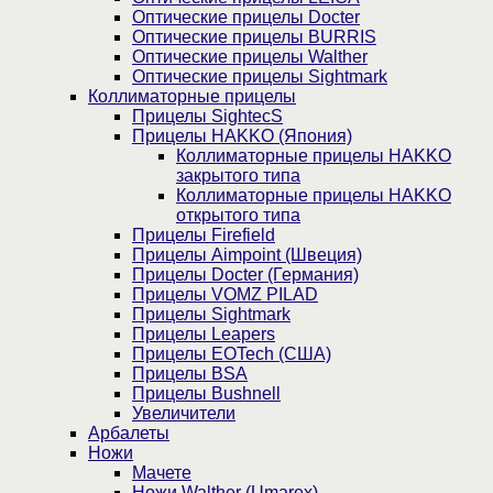
Оптические прицелы Docter
Оптические прицелы BURRIS
Оптические прицелы Walther
Оптические прицелы Sightmark
Коллиматорные прицелы
Прицелы SightecS
Прицелы HAKKO (Япония)
Коллиматорные прицелы HAKKO
закрытого типа
Коллиматорные прицелы HAKKO
открытого типа
Прицелы Firefield
Прицелы Aimpoint (Швеция)
Прицелы Docter (Германия)
Прицелы VOMZ PILAD
Прицелы Sightmark
Прицелы Leapers
Прицелы EOTech (США)
Прицелы BSA
Прицелы Bushnell
Увеличители
Арбалеты
Ножи
Мачете
Ножи Walther (Umarex)