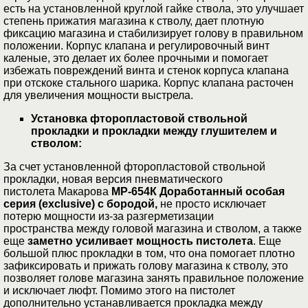
есть на установленной круглой гайке ствола, это улучшает
степень прижатия магазина к стволу, дает плотную
фиксацию магазина и стабилизирует голову в правильном
положении. Корпус клапана и регулировочный винт
каленые, это делает их более прочными и помогает
избежать повреждений винта и стенок корпуса клапана
при отскоке стального шарика. Корпус клапана расточен
для увеличения мощности выстрела.
Установка фторопластовой ствольной
прокладки и прокладки между глушителем и
стволом:
За счет установленной фторопластовой ствольной
прокладки, новая версия пневматического
пистолета Макарова
МР-654К Доработанный особая
серия (
exclusive
) с бородой
,
не просто исключает
потерю мощности из-за разгерметизации
пространства между головой магазина и стволом, а также
еще
заметно усиливает мощность пистолета
. Еще
большой плюс прокладки в том, что она помогает плотно
зафиксировать и прижать голову магазина к стволу, это
позволяет голове магазина занять правильное положение
и исключает люфт. Помимо этого на пистолет
дополнительно устанавливается прокладка между