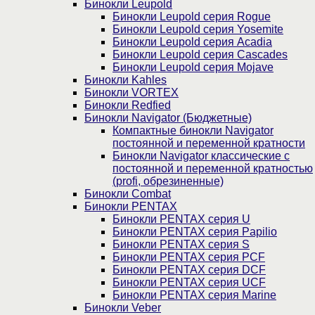
Бинокли Leupold
Бинокли Leupold серия Rogue
Бинокли Leupold серия Yosemite
Бинокли Leupold серия Acadia
Бинокли Leupold серия Cascades
Бинокли Leupold серия Mojave
Бинокли Kahles
Бинокли VORTEX
Бинокли Redfied
Бинокли Navigator (Бюджетные)
Компактные бинокли Navigator
постоянной и переменной кратности
Бинокли Navigator классические с
постоянной и переменной кратностью
(profi, обрезиненные)
Бинокли Combat
Бинокли PENTAX
Бинокли PENTAX серия U
Бинокли PENTAX серия Papilio
Бинокли PENTAX серия S
Бинокли PENTAX серия PCF
Бинокли PENTAX серия DCF
Бинокли PENTAX серия UCF
Бинокли PENTAX серия Marine
Бинокли Veber