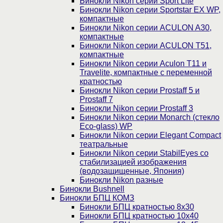
Бинокли Nikon серии Sport Lite
Бинокли Nikon серии Sportstar EX WP,
компактные
Бинокли Nikon серии ACULON A30,
компактные
Бинокли Nikon серии ACULON Т51,
компактные
Бинокли Nikon серии Aculon T11 и
Travelite, компактные с переменной
кратностью
Бинокли Nikon серии Prostaff 5 и
Prostaff 7
Бинокли Nikon серии Prostaff 3
Бинокли Nikon серии Monarch (стекло
Eco-glass) WP
Бинокли Nikon серии Elegant Compact
театральные
Бинокли Nikon серии StabilEyes со
стабилизацией изображения
(водозащищенные, Япония)
Бинокли Nikon разные
Бинокли Bushnell
Бинокли БПЦ КОМЗ
Бинокли БПЦ кратностью 8х30
Бинокли БПЦ кратностью 10х40