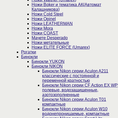
Ножи Boker и тематика АК(Автомат
Калашникова)
Ножи Cold Steel
Ножи Opinel
Ножи LEATHERMAN
Ножи Mora
Ножи COAST
Мачете Desperado
Ножи метательные
Ножи ELITE FORCE (Umarex)
Рогатки
Бинокли
Бинокли YUKON
Бинокли NIKON
Бинокли Nikon серии Aculon A211
классические с постоянной и
переменной кратностью
Бинокли Nikon серии СF Action EX WP
полевые, водозащищенные,
азотозополненные
Бинокли Nikon серии Aculon T01
компактные
Бинокли Nikon серии Aculon W10
водонепроницаемые, компактные