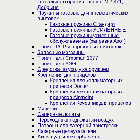
сигнального оружия, тюнинг МР-371,
Добрыня
Пружины газовые для пневматических
винтовок
Газовые пружины Стандарт
Газовые пружины УСИЛЕННЫЕ
Газовые пружины усиленные,
обслуживаемые (заправка Азот)
Тюнинг PCP и поршневых винтовок
Запасные магазины
Тюнинг для Crosman 1377
Тюнинг для ASG
Средства по уходу за оружием
Крепления для прицелов
Крепления для коллиматорных
прицелов Docter
Крепления для коллиматорных
прицелов Aimpoint
Крепления Кочевник для прицелов
Мишени
Саперные лопаты
Переходники под сжатый воздух
Патроны для лазерной пристрелки
Лазерные целеуказатели
Аксессуары для арбалетов