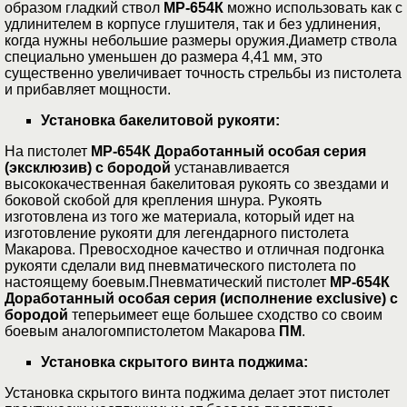
образом гладкий ствол
МР-654К
можно использовать как с
удлинителем в корпусе глушителя, так и без удлинения,
когда нужны небольшие размеры оружия.Диаметр ствола
специально уменьшен до размера 4,41 мм, это
существенно увеличивает точность стрельбы из пистолета
и прибавляет мощности.
Установка бакелитовой рукояти:
На пистолет
МР-654К Доработанный особая серия
(эксклюзив)
с бородой
устанавливается
высококачественная бакелитовая рукоять со звездами и
боковой скобой для крепления шнура. Рукоять
изготовлена из того же материала, который идет на
изготовление рукояти для легендарного пистолета
Макарова. Превосходное качество и отличная подгонка
рукояти сделали вид пневматического пистолета по
настоящему боевым.Пневматический пистолет
МР-654К
Доработанный особая серия (исполнение
exclusive
)
с
бородой
теперьимеет еще большее сходство со своим
боевым аналогомпистолетом Макарова
ПМ
.
Установка скрытого винта поджима:
Установка скрытого винта поджима делает этот пистолет