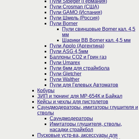
Пули Stoeger (Германия)
Пули Crosman (США)
Пули GAMO (Испания)
Пули Шмель (Россия)
Пули Borner
Пули свинцовые Borner кал. 4,5
мм
Шарики BB Borner кал. 4,5 мм
Пули Apolo (Аргентина)
Пули ASG 4,5мм
Баллоны CO2 и Грин газ
Пули Umarex
Пули 6мм для страйкбола
Пули Gletcher
Пули Walther
Пули для Гелевых Автоматов
Кобуры
ЗИП и тюнинг для МР-654К и Байкал
Кейсы и чехлы для пистолетов
Саундмодераторы, имитаторы глушителя и
стволы
Саундмодераторы
Имитаторы глушителя, стволы,
насадки страйкбол
Пусковые устр-ва, аксессуары для