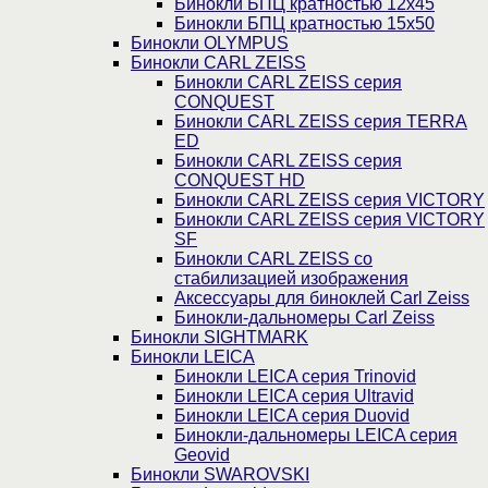
Бинокли БПЦ кратностью 12х45
Бинокли БПЦ кратностью 15х50
Бинокли OLYMPUS
Бинокли CARL ZEISS
Бинокли CARL ZEISS серия
CONQUEST
Бинокли CARL ZEISS серия TERRA
ED
Бинокли CARL ZEISS серия
CONQUEST HD
Бинокли CARL ZEISS серия VICTORY
Бинокли CARL ZEISS серия VICTORY
SF
Бинокли CARL ZEISS со
стабилизацией изображения
Аксессуары для биноклей Carl Zeiss
Бинокли-дальномеры Carl Zeiss
Бинокли SIGHTMARK
Бинокли LEICA
Бинокли LEICA серия Trinovid
Бинокли LEICA серия Ultravid
Бинокли LEICA серия Duovid
Бинокли-дальномеры LEICA серия
Geovid
Бинокли SWAROVSKI