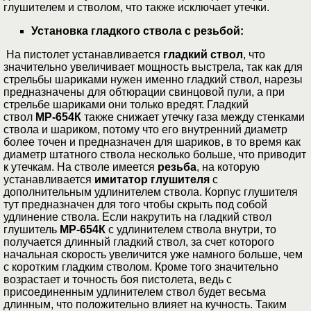
глушителем и стволом, что также исключает утечки.
Установка гладкого ствола с резьбой:
На пистолет устанавливается
гладкий ствол
, что
значительно увеличивает мощность выстрела, так как для
стрельбы шариками нужен именно гладкий ствол, нарезы
предназначены для обтюрации свинцовой пули, а при
стрельбе шариками они только вредят. Гладкий
ствол
МР-654К
также снижает утечку газа между стенками
ствола и шариком, потому что его внутренний диаметр
более точен и предназначен для шариков, в то время как
диаметр штатного ствола несколько больше, что приводит
к утечкам. На стволе имеется
резьба
, на которую
устанавливается
имитатор глушителя
с
дополнительным удлинителем ствола. Корпус глушителя
тут предназначен для того чтобы скрыть под собой
удлинение ствола. Если накрутить на гладкий ствол
глушитель
МР-654К
с удлинителем ствола внутри, то
получается длинный гладкий ствол, за счет которого
начальная скорость увеличится уже намного больше, чем
с коротким гладким стволом. Кроме того значительно
возрастает и точность боя пистолета, ведь с
присоединенным удлинителем ствол будет весьма
длинным, что положительно влияет на кучность. Таким