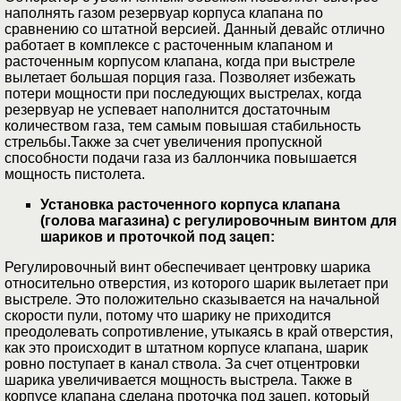
наполнять газом резервуар корпуса клапана по
сравнению со штатной версией. Данный девайс отлично
работает в комплексе с расточенным клапаном и
расточенным корпусом клапана, когда при выстреле
вылетает большая порция газа. Позволяет избежать
потери мощности при последующих выстрелах, когда
резервуар не успевает наполнится достаточным
количеством газа, тем самым повышая стабильность
стрельбы.Также за счет увеличения пропускной
способности подачи газа из баллончика повышается
мощность пистолета.
Установка расточенного корпуса клапана
(голова магазина)
с регулировочным винтом для
шариков и проточкой под зацеп:
Регулировочный винт обеспечивает центровку шарика
относительно отверстия, из которого шарик вылетает при
выстреле. Это положительно сказывается на начальной
скорости пули, потому что шарику не приходится
преодолевать сопротивление, утыкаясь в край отверстия,
как это происходит в штатном корпусе клапана, шарик
ровно поступает в канал ствола. За счет отцентровки
шарика увеличивается мощность выстрела. Также в
корпусе клапана сделана проточка под зацеп, который