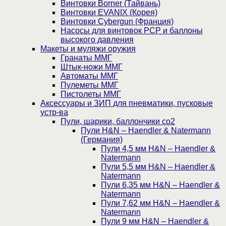
Винтовки Borner (Тайвань)
Винтовки EVANIX (Корея)
Винтовки Cybergun (Франция)
Насосы для винтовок PCP и баллоны
высокого давления
Макеты и муляжи оружия
Гранаты ММГ
Штык-ножи ММГ
Автоматы ММГ
Пулеметы ММГ
Пистолеты ММГ
Аксессуары и ЗИП для пневматики, пусковые
устр-ва
Пули, шарики, баллончики со2
Пули H&N – Haendler & Natermann
(Германия)
Пули 4,5 мм H&N – Haendler &
Natermann
Пули 5,5 мм H&N – Haendler &
Natermann
Пули 6,35 мм H&N – Haendler &
Natermann
Пули 7,62 мм H&N – Haendler &
Natermann
Пули 9 мм H&N – Haendler &