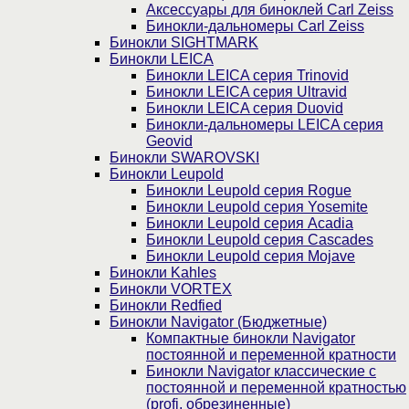
Аксессуары для биноклей Carl Zeiss
Бинокли-дальномеры Carl Zeiss
Бинокли SIGHTMARK
Бинокли LEICA
Бинокли LEICA серия Trinovid
Бинокли LEICA серия Ultravid
Бинокли LEICA серия Duovid
Бинокли-дальномеры LEICA серия
Geovid
Бинокли SWAROVSKI
Бинокли Leupold
Бинокли Leupold серия Rogue
Бинокли Leupold серия Yosemite
Бинокли Leupold серия Acadia
Бинокли Leupold серия Cascades
Бинокли Leupold серия Mojave
Бинокли Kahles
Бинокли VORTEX
Бинокли Redfied
Бинокли Navigator (Бюджетные)
Компактные бинокли Navigator
постоянной и переменной кратности
Бинокли Navigator классические с
постоянной и переменной кратностью
(profi, обрезиненные)