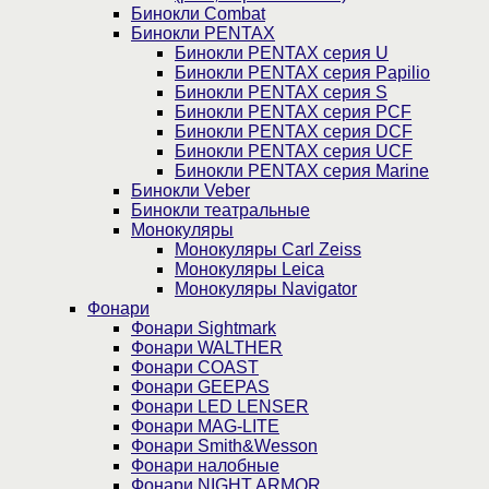
Бинокли Combat
Бинокли PENTAX
Бинокли PENTAX серия U
Бинокли PENTAX серия Papilio
Бинокли PENTAX серия S
Бинокли PENTAX серия PCF
Бинокли PENTAX серия DCF
Бинокли PENTAX серия UCF
Бинокли PENTAX серия Marine
Бинокли Veber
Бинокли театральные
Монокуляры
Монокуляры Carl Zeiss
Монокуляры Leica
Монокуляры Navigator
Фонари
Фонари Sightmark
Фонари WALTHER
Фонари COAST
Фонари GEEPAS
Фонари LED LENSER
Фонари MAG-LITE
Фонари Smith&Wesson
Фонари налобные
Фонари NIGHT ARMOR