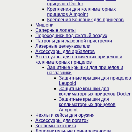
прицелов Docter
Крепления для коллиматорных
прицелов Aimpoint
Крепления Кочевник для прицелов
Мишени
Саперные лопаты
Переходники под сжатый воздух
Патроны для лазерной пристрелки
Лазерные целеуказатели
Аксессуары для арбалетов
Аксессуары для оптических прицелов и
коллиматорных прицелов
Защитные крышки для прицелов и
наглазники
Защитные крышки для прицелов
Leupold
Защитные крышки для
коллиматорных прицелов Docter
Защитные крышки для
коллиматорных прицелов
Aimpoint
Чехлы и кейсы для оружия
Аксессуары для рогаток
Костюмы охотника
Дополнительные принадлежности