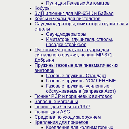
Пули для Гелевых Автоматов
Кобуры
ЗИП и тюнинг для МР-654К и Байкал
Кейсы и чехлы для пистолетов
Саундмодераторы, имитаторы глушителя и
стволы
Саундмодераторы
Имитаторы глушителя, стволы,
насадки страйкбол
Пусковые устр-ва, аксессуары для
сигнального оружия, тюнинг МР-371,
Добрыня
Пружины газовые для пневматических
винтовок
Газовые пружины Стандарт
Газовые пружины УСИЛЕННЫЕ
Газовые пружины усиленные,
обслуживаемые (заправка Азот)
Тюнинг PCP и поршневых винтовок
Запасные магазины
Тюнинг для Crosman 1377
Тюнинг для ASG
Средства по уходу за оружием
Крепления для прицелов
Крепления для коллиматорных