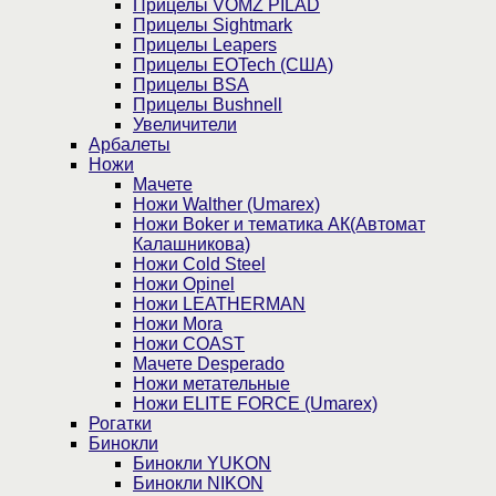
Прицелы VOMZ PILAD
Прицелы Sightmark
Прицелы Leapers
Прицелы EOTech (США)
Прицелы BSA
Прицелы Bushnell
Увеличители
Арбалеты
Ножи
Мачете
Ножи Walther (Umarex)
Ножи Boker и тематика АК(Автомат
Калашникова)
Ножи Cold Steel
Ножи Opinel
Ножи LEATHERMAN
Ножи Mora
Ножи COAST
Мачете Desperado
Ножи метательные
Ножи ELITE FORCE (Umarex)
Рогатки
Бинокли
Бинокли YUKON
Бинокли NIKON