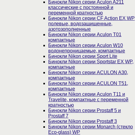
Бинокли Nikon серии Aculon A211
классические с постоянной и
переменной кратностью
Бинокли Nikon серии СF Action EX WP
полевые, водозащищенные,
азотозополненные
Бинокли Nikon серии Aculon T01
компактные
Бинокли Nikon серии Aculon W10
водонепроницаемые, компактные
Бинокли Nikon серии Sport Lite
Бинокли Nikon серии Sportstar EX WP,
компактные
Бинокли Nikon серии ACULON A30,
компактные
Бинокли Nikon серии ACULON Т51,
компактные
Бинокли Nikon серии Aculon T11 и
Travelite, компактные с переменной
кратностью
Бинокли Nikon серии Prostaff 5 и
Prostaff 7
Бинокли Nikon серии Prostaff 3
Бинокли Nikon серии Monarch (стекло
Eco-glass) WP