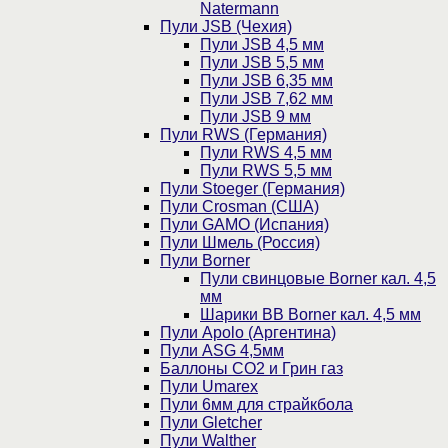
Natermann
Пули JSB (Чехия)
Пули JSB 4,5 мм
Пули JSB 5,5 мм
Пули JSB 6,35 мм
Пули JSB 7,62 мм
Пули JSB 9 мм
Пули RWS (Германия)
Пули RWS 4,5 мм
Пули RWS 5,5 мм
Пули Stoeger (Германия)
Пули Crosman (США)
Пули GAMO (Испания)
Пули Шмель (Россия)
Пули Borner
Пули свинцовые Borner кал. 4,5
мм
Шарики BB Borner кал. 4,5 мм
Пули Apolo (Аргентина)
Пули ASG 4,5мм
Баллоны CO2 и Грин газ
Пули Umarex
Пули 6мм для страйкбола
Пули Gletcher
Пули Walther