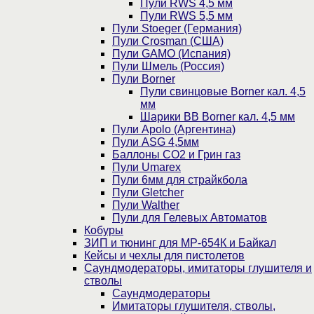
Пули RWS 4,5 мм
Пули RWS 5,5 мм
Пули Stoeger (Германия)
Пули Crosman (США)
Пули GAMO (Испания)
Пули Шмель (Россия)
Пули Borner
Пули свинцовые Borner кал. 4,5
мм
Шарики BB Borner кал. 4,5 мм
Пули Apolo (Аргентина)
Пули ASG 4,5мм
Баллоны CO2 и Грин газ
Пули Umarex
Пули 6мм для страйкбола
Пули Gletcher
Пули Walther
Пули для Гелевых Автоматов
Кобуры
ЗИП и тюнинг для МР-654К и Байкал
Кейсы и чехлы для пистолетов
Саундмодераторы, имитаторы глушителя и
стволы
Саундмодераторы
Имитаторы глушителя, стволы,