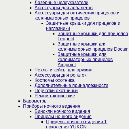
Лазерные целеуказатели
Аксессуары для арбалетов
Аксессуары для оптических прицелов и
коллиматорных прицелов
Защитные крышки для прицелов и
наглазники
Защитные крышки для прицелов
Leupold
Защитные крышки для
коллиматорных прицелов Docter
Защитные крышки для
коллиматорных прицелов
Aimpoint
Чехлы и кейсы для оружия
Аксессуары для рогаток
Костюмы охотника
Дополнительные принадлежности
Перчатки охотничьи
Ремни тактические
Барометры
Приборы ночного видения
Бинокли ночного видения
Прицелы ночного видения
Прицелы ночного видения 1
поколения YUKON