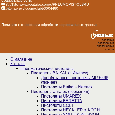
Социальные сети:
YouTube
www.youtube.com/c/PNEUMOPISTOLSRU
ВКонтакте
vk.com/club53004480
Политика в отношении обработки персональных данных
создание
поддержка и
продвижение
сайтов
О магазине
Каталог
Пнев­ма­ти­чес­кие пистолеты
Пистолеты BAIKAL (г. Ижевск)
Доработанные пистолеты МР-654К
(тюнинг)
Пистолеты Baikal - Ижевск
Пистолеты Umarex (Германия)
Пистолеты UMAREX
Пистолеты BERETTA
Пистолеты COLT
Пистолеты HECKLER & KOCH
Пистолеты SMITH & WESSON