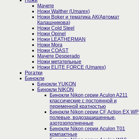
Ножи
Мачете
Ножи Walther (Umarex)
Ножи Boker и тематика АК(Автомат
Калашникова)
Ножи Cold Steel
Ножи Opinel
Ножи LEATHERMAN
Ножи Mora
Ножи COAST
Мачете Desperado
Ножи метательные
Ножи ELITE FORCE (Umarex)
Рогатки
Бинокли
Бинокли YUKON
Бинокли NIKON
Бинокли Nikon серии Aculon A211
классические с постоянной и
переменной кратностью
Бинокли Nikon серии СF Action EX WP
полевые, водозащищенные,
азотозополненные
Бинокли Nikon серии Aculon T01
компактные