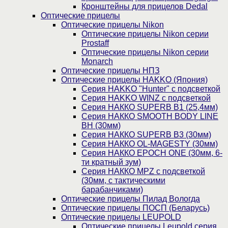
Кронштейны для прицелов Dedal
Оптические прицелы
Оптические прицелы Nikon
Оптические прицелы Nikon серии
Prostaff
Оптические прицелы Nikon серии
Monarch
Оптические прицелы НПЗ
Оптические прицелы HAKKO (Япония)
Cерия HAKKO "Hunter" с подсветкой
Серия НAKKO WINZ с подсветкой
Серия НАККО SUPERB B1 (25,4мм)
Серия НАККО SMOOTH BODY LINE
BH (30мм)
Серия НАККО SUPERB B3 (30мм)
Серия НАККО OL-MAGESTY (30мм)
Серия НАККО EPOCH ONE (30мм, 6-
ти кратный зум)
Серия НАККО MPZ с подсветкой
(30мм, c тактическими
барабанчиками)
Оптические прицелы Пилад Вологда
Оптические прицелы ПОСП (Беларусь)
Оптические прицелы LEUPOLD
Оптические прицелы Leupold серия