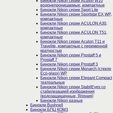
Бинокли Nikon серии Aculon W10
водонепроницаемые, компактные
Бинокли Nikon серии Sport Lite
Бинокли Nikon серии Sportstar EX WP,
компактные
Бинокли Nikon серии ACULON A30,
компактные
Бинокли Nikon серии ACULON Т51,
компактные
Бинокли Nikon серии Aculon T11 и
Travelite, компактные с переменной
кратностью
Бинокли Nikon серии Prostaff 5 и
Prostaff 7
Бинокли Nikon серии Prostaff 3
Бинокли Nikon серии Monarch (стекло
Eco-glass) WP
Бинокли Nikon серии Elegant Compact
театральные
Бинокли Nikon серии StabilEyes со
стабилизацией изображения
(водозащищенные, Япония)
Бинокли Nikon разные
Бинокли Bushnell
Бинокли БПЦ КОМЗ