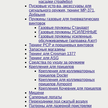
насадки страйкбол
Пусковые устр-ва, аксессуары для
сигнального оружия, тюнинг МР-371,
Добрыня
Пружины газовые для пневматических
винтовок
Газовые пружины Стандарт
Газовые пружины УСИЛЕННЫЕ
Газовые пружины усиленные,
обслуживаемые (заправка Азот)
Тюнинг PCP и поршневых винтовок
Запасные магазины
Тюнинг для Crosman 1377
Тюнинг для ASG
Средства по уходу за оружием
Крепления для прицелов
Крепления для коллиматорных
прицелов Docter
Крепления для коллиматорных
прицелов Aimpoint
Крепления Кочевник для прицелов
Мишени
Саперные лопаты
Переходники под сжатый воздух
Патроны для лазерной пристрелки