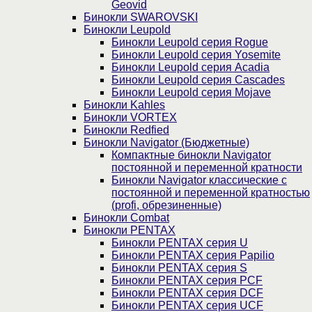
Geovid
Бинокли SWAROVSKI
Бинокли Leupold
Бинокли Leupold серия Rogue
Бинокли Leupold серия Yosemite
Бинокли Leupold серия Acadia
Бинокли Leupold серия Cascades
Бинокли Leupold серия Mojave
Бинокли Kahles
Бинокли VORTEX
Бинокли Redfied
Бинокли Navigator (Бюджетные)
Компактные бинокли Navigator
постоянной и переменной кратности
Бинокли Navigator классические с
постоянной и переменной кратностью
(profi, обрезиненные)
Бинокли Combat
Бинокли PENTAX
Бинокли PENTAX серия U
Бинокли PENTAX серия Papilio
Бинокли PENTAX серия S
Бинокли PENTAX серия PCF
Бинокли PENTAX серия DCF
Бинокли PENTAX серия UCF