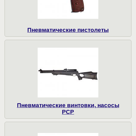
Пнев­ма­ти­чес­кие пистолеты
Пневматические винтовки, насосы
PCP