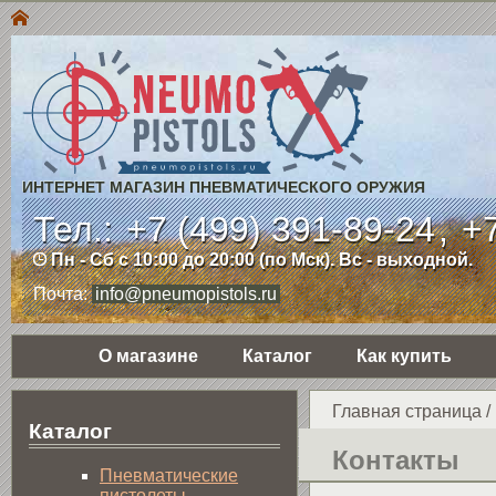
ИНТЕРНЕТ МАГАЗИН ПНЕВМАТИЧЕСКОГО ОРУЖИЯ
Тел.:
+7 (499) 391-89-24
,
+7
Пн - Сб с 10:00 до 20:00 (по Мск). Вс - выходной.
Почта:
info@pneumopistols.ru
О магазине
Каталог
Как купить
Главная страница
/
Каталог
Контакты
Пнев­ма­ти­чес­кие
пистолеты