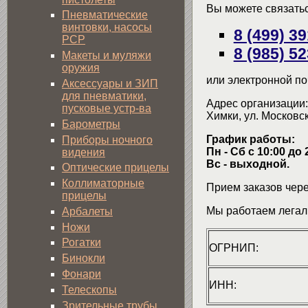
Вы можете связать
Пневматические
винтовки, насосы
8 (499) 3
PCP
8 (985) 5
Макеты и муляжи
оружия
или электронной по
Аксессуары и ЗИП
для пневматики,
Адрес организации:
пусковые устр-ва
Химки, ул. Московск
Барометры
График работы:
Приборы ночного
Пн - Сб с 10:00 до 
видения
Вс - выходной.
Оптические прицелы
Коллиматорные
Прием заказов чере
прицелы
Мы работаем легал
Арбалеты
Ножи
Рогатки
ОГРНИП:
Бинокли
Фонари
ИНН:
Телескопы
Зрительные трубы