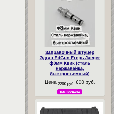
Заправочный штуцер
Эдган EdGun Егерь Jaeger
ф8мм Квик (сталь
нержавейка,
быстросъемный)
Цена
600 руб.
2290 руб.
распродажа