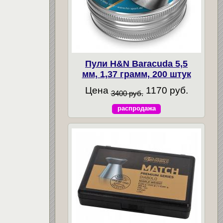
Пули H&N Baracuda 5,5
мм, 1,37 грамм, 200 штук
Цена
1170 руб.
3400 руб.
распродажа