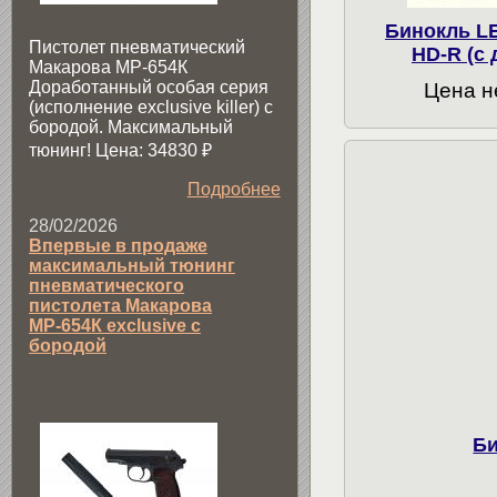
Бинокль LE
Пистолет пневматический
HD-R (с
Макарова МР-654К
Доработанный особая серия
Цена н
(исполнение exclusive killer) с
бородой. Максимальный
тюнинг! Цена: 34830
₽
Подробнее
28/02/2026
Впервые в продаже
максимальный тюнинг
пневматического
пистолета Макарова
МР-654К exclusive с
бородой
Би