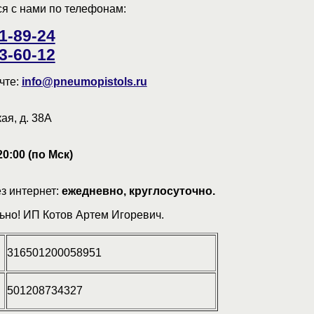
ся с нами по телефонам:
91-89-24
23-60-12
чте:
info@pneumopistols.ru
ая, д. 38А
20:00 (по Мск)
з интернет:
ежедневно, круглосуточно.
ьно! ИП Котов Артем Игоревич.
316501200058951
501208734327