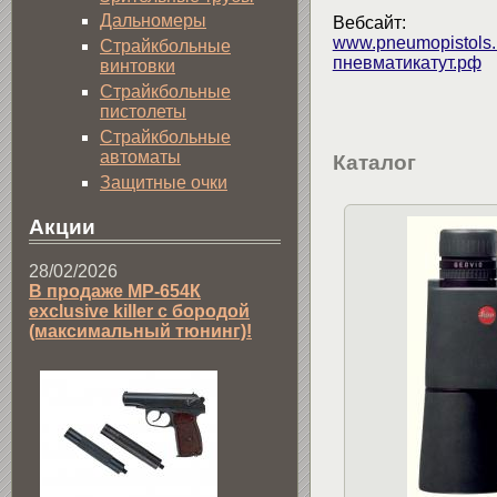
Дальномеры
Вебсайт:
www.pneumopistols.
Страйкбольные
пневматикатут.рф
винтовки
Страйкбольные
пистолеты
Страйкбольные
автоматы
Каталог
Защитные очки
Акции
28/02/2026
В продаже МР-654К
exclusive killer с бородой
(максимальный тюнинг)!