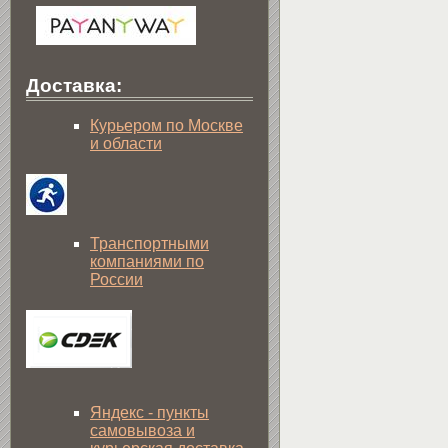
Доставка:
Курьером по Москве
и области
Транспортными
компаниями по
России
Яндекс - пункты
самовывоза и