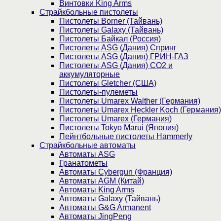
Винтовки King Arms
Страйкбольные пистолеты
Пистолеты Borner (Тайвань)
Пистолеты Galaxy (Тайвань)
Пистолеты Байкал (Россия)
Пистолеты ASG (Дания) Спринг
Пистолеты ASG (Дания) ГРИН-ГАЗ
Пистолеты ASG (Дания) CO2 и
аккумуляторные
Пистолеты Gletcher (США)
Пистолеты-пулеметы
Пистолеты Umarex Walther (Германия)
Пистолеты Umarex Heckler Koch (Германия)
Пистолеты Umarex (Германия)
Пистолеты Tokyo Marui (Япония)
Пейнтбольные пистолеты Hammerly
Страйкбольные автоматы
Автоматы ASG
Гранатометы
Автоматы Cybergun (Франция)
Автоматы AGM (Китай)
Автоматы King Arms
Автоматы Galaxy (Тайвань)
Автоматы G&G Armanent
Автоматы JingPeng