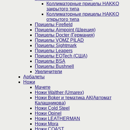
Коллиматорные прицелы HAKKO
закрытого типа
Коллиматорные прицелы HAKKO
открытого типа
Прицелы Firefield
Прицелы Aimpoint (Швеция)
Прицелы Docter (Германия)
Прицелы VOMZ PILAD
Прицелы Sightmark
Прицелы Leapers
Прицелы EOTech (США)
Прицелы BSA
Прицелы Bushnell
Увеличители
Арбалеты
Ножи
Мачете
Ножи Walther (Umarex)
Ножи Boker и тематика АК(Автомат
Калашникова)
Ножи Cold Steel
Ножи Opinel
Ножи LEATHERMAN
Ножи Mora
Ножи COAST