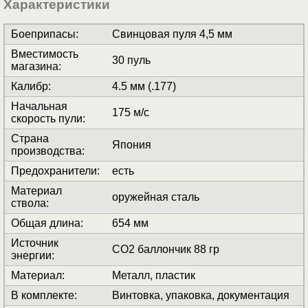
Характеристики
Боеприпасы
:
Свинцовая пуля 4,5 мм
Вместимость
30 пуль
магазина
:
Калибр
:
4.5 мм (.177)
Начальная
175 м/с
скорость пули
:
Страна
Япония
производства
:
Предохранители
:
есть
Материал
оружейная сталь
ствола
:
Общая длина
:
654 мм
Источник
СО2 баллончик 88 гр
энергии
:
Материал
:
Металл, пластик
В комплекте
:
Винтовка, упаковка, документация