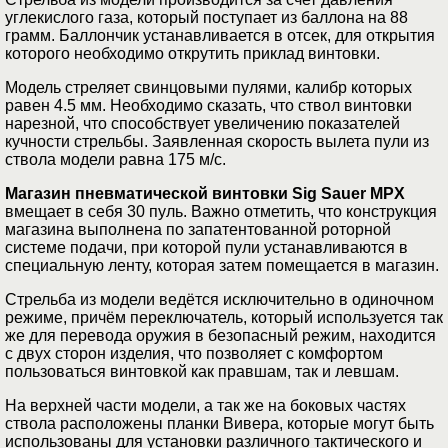
углекислого газа, который поступает из баллона на 88
грамм. Баллончик устанавливается в отсек, для открытия
которого необходимо открутить приклад винтовки.
Модель стреляет свинцовыми пулями, калибр которых
равен 4.5 мм. Необходимо сказать, что ствол винтовки
нарезной, что способствует увеличению показателей
кучности стрельбы. Заявленная скорость вылета пули из
ствола модели равна 175 м/с.
Магазин пневматической винтовки Sig Sauer MPX
вмещает в себя 30 пуль. Важно отметить, что конструкция
магазина выполнена по запатентованной роторной
системе подачи, при которой пули устанавливаются в
специальную ленту, которая затем помещается в магазин.
Стрельба из модели ведётся исключительно в одиночном
режиме, причём переключатель, который используется так
же для перевода оружия в безопасный режим, находится
с двух сторон изделия, что позволяет с комфортом
пользоваться винтовкой как правшам, так и левшам.
На верхней части модели, а так же на боковых частях
ствола расположены планки Вивера, которые могут быть
использованы для установки различного тактического и