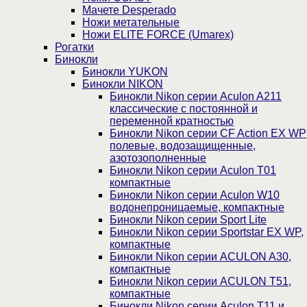
Мачете Desperado
Ножи метательные
Ножи ELITE FORCE (Umarex)
Рогатки
Бинокли
Бинокли YUKON
Бинокли NIKON
Бинокли Nikon серии Aculon A211
классические с постоянной и
переменной кратностью
Бинокли Nikon серии СF Action EX WP
полевые, водозащищенные,
азотозополненные
Бинокли Nikon серии Aculon T01
компактные
Бинокли Nikon серии Aculon W10
водонепроницаемые, компактные
Бинокли Nikon серии Sport Lite
Бинокли Nikon серии Sportstar EX WP,
компактные
Бинокли Nikon серии ACULON A30,
компактные
Бинокли Nikon серии ACULON Т51,
компактные
Бинокли Nikon серии Aculon T11 и