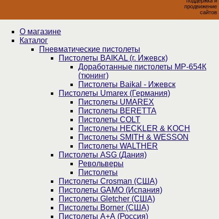
поддержка и
продвижение
сайтов
О магазине
Каталог
Пнев­ма­ти­чес­кие пистолеты
Пистолеты BAIKAL (г. Ижевск)
Доработанные пистолеты МР-654К
(тюнинг)
Пистолеты Baikal - Ижевск
Пистолеты Umarex (Германия)
Пистолеты UMAREX
Пистолеты BERETTA
Пистолеты COLT
Пистолеты HECKLER & KOCH
Пистолеты SMITH & WESSON
Пистолеты WALTHER
Пистолеты ASG (Дания)
Револьверы
Пистолеты
Пистолеты Crosman (США)
Пистолеты GAMO (Испания)
Пистолеты Gletcher (США)
Пистолеты Borner (США)
Пистолеты А+А (Россия)