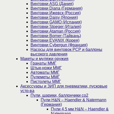
Винтовки ASG (Дания)
Винтовки Diana (Германия)
Винтовки Ижевск (Россия)
Винтовки Daisy (Япония)
Винтовки GAMO (Испания)
Винтовки Stoeger (Италия)
Винтовки Ataman (Россия)
Винтовки Borner (Тайвань)
Винтовки EVANIX (Корея)
Винтовки Cybergun (Франция)
Насосы для винтовок PCP и баллоны
высокого давления
Макеты и муляжи оружия
Гранаты ММГ
Штык-ножи ММГ
Автоматы ММГ
Пулеметы ММГ
Пистолеты ММГ
Аксессуары и ЗИП для пневматики, пусковые
устр-ва
Пули, шарики, баллончики со2
Пули H&N – Haendler & Natermann
(Германия)
Пули 4,5 мм H&N – Haendler &
Natermann