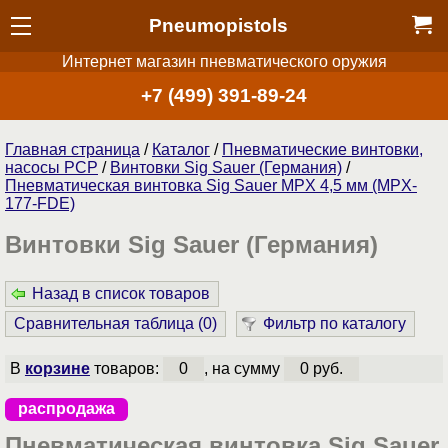
Pneumopistols
Интернет магазин пневматического оружия
+7 (499) 391-89-24
Главная страница
/
Каталог
/
Пневматические винтовки,
насосы PCP
/
Винтовки Sig Sauer (Германия)
/
Пневматическая винтовка Sig Sauer MPX 4,5 мм (MPX-
177-FDE)
Винтовки Sig Sauer (Германия)
Назад в список товаров
Сравнительная таблица (
0
)
Фильтр по каталогу
В
корзине
товаров:
0
, на сумму
0 руб.
распродажа
Пневматическая винтовка Sig Sauer