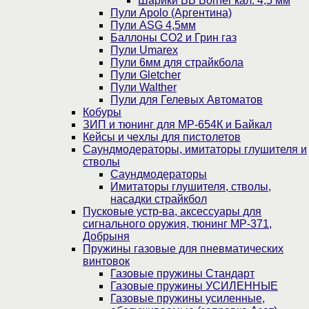
Шарики BB Borner кал. 4,5 мм
Пули Apolo (Аргентина)
Пули ASG 4,5мм
Баллоны CO2 и Грин газ
Пули Umarex
Пули 6мм для страйкбола
Пули Gletcher
Пули Walther
Пули для Гелевых Автоматов
Кобуры
ЗИП и тюнинг для МР-654К и Байкал
Кейсы и чехлы для пистолетов
Саундмодераторы, имитаторы глушителя и
стволы
Саундмодераторы
Имитаторы глушителя, стволы,
насадки страйкбол
Пусковые устр-ва, аксессуары для
сигнального оружия, тюнинг МР-371,
Добрыня
Пружины газовые для пневматических
винтовок
Газовые пружины Стандарт
Газовые пружины УСИЛЕННЫЕ
Газовые пружины усиленные,