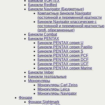
Бинокли VORTEX
Бинокли Redfied
Бинокли Navigator (Бюджетные)
Компактные бинокли Navigator
постоянной и переменной кратности
Бинокли Navigator классические с
постоянной и переменной кратностью
(profi, обрезиненные)
Бинокли Combat
Бинокли PENTAX
Бинокли PENTAX серия U
Бинокли PENTAX серия Papilio
Бинокли PENTAX серия S
Бинокли PENTAX серия PCF
Бинокли PENTAX серия DCF
Бинокли PENTAX серия UCF
Бинокли PENTAX серия Marine
Бинокли Veber
Бинокли театральные
Монокуляры
Монокуляры Carl Zeiss
Монокуляры Leica
Монокуляры Navigator
Фонари
Фонари Sightmark