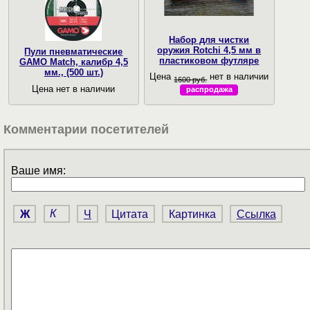
Набор для чистки
оружия Rotchi 4,5 мм в
Пули пневматические
пластиковом футляре
GAMO Match, калибр 4,5
мм., (500 шт.)
Цена
нет в наличии
1600 руб.
Цена нет в наличии
распродажа
Комментарии посетителей
Ваше имя:
Ж
К
Ч
Цитата
Картинка
Ссылка