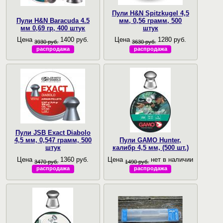
Пули H&N Spitzkugel 4,5
Пули H&N Baracuda 4.5
мм, 0,56 грамм, 500
мм 0,69 гр, 400 штук
штук
Цена
1400 руб.
Цена
1280 руб.
3930 руб.
3630 руб.
распродажа
распродажа
Пули JSB Exact Diabolo
4,5 мм, 0,547 грамм, 500
Пули GAMO Hunter,
штук
калибр 4,5 мм, (500 шт.)
Цена
1360 руб.
Цена
нет в наличии
3470 руб.
1490 руб.
распродажа
распродажа