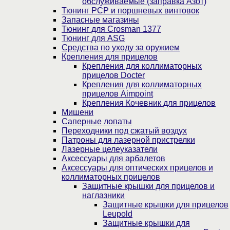
обслуживаемые (заправка Азот)
Тюнинг PCP и поршневых винтовок
Запасные магазины
Тюнинг для Crosman 1377
Тюнинг для ASG
Средства по уходу за оружием
Крепления для прицелов
Крепления для коллиматорных
прицелов Docter
Крепления для коллиматорных
прицелов Aimpoint
Крепления Кочевник для прицелов
Мишени
Саперные лопаты
Переходники под сжатый воздух
Патроны для лазерной пристрелки
Лазерные целеуказатели
Аксессуары для арбалетов
Аксессуары для оптических прицелов и
коллиматорных прицелов
Защитные крышки для прицелов и
наглазники
Защитные крышки для прицелов
Leupold
Защитные крышки для