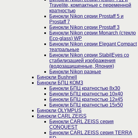
Travelite, компактные с переменной
кратностью
Бинокли Nikon серии Prostaff 5 и
Prostaff 7
Бинокли Nikon серии Prostaff 3
Бинокли Nikon серии Monarch (стекло
Eco-glass) WP
Бинокли Nikon серии Elegant Compact
театральные
Бинокли Nikon серии StabilEyes со
стабилизацией изображения
(водозащищенные, Япония)
Бинокли Nikon разные
Бинокли Bushnell
Бинокли БПЦ КОМЗ
Бинокли БПЦ кратностью 8х30
Бинокли БПЦ кратностью 10х40
Бинокли БПЦ кратностью 12х45
Бинокли БПЦ кратностью 15х50
Бинокли OLYMPUS
Бинокли CARL ZEISS
Бинокли CARL ZEISS серия
CONQUEST
Бинокли CARL ZEISS серия TERRA