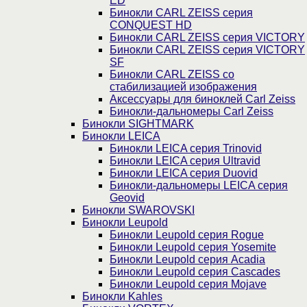
ED
Бинокли CARL ZEISS серия
CONQUEST HD
Бинокли CARL ZEISS серия VICTORY
Бинокли CARL ZEISS серия VICTORY
SF
Бинокли CARL ZEISS со
стабилизацией изображения
Аксессуары для биноклей Carl Zeiss
Бинокли-дальномеры Carl Zeiss
Бинокли SIGHTMARK
Бинокли LEICA
Бинокли LEICA серия Trinovid
Бинокли LEICA серия Ultravid
Бинокли LEICA серия Duovid
Бинокли-дальномеры LEICA серия
Geovid
Бинокли SWAROVSKI
Бинокли Leupold
Бинокли Leupold серия Rogue
Бинокли Leupold серия Yosemite
Бинокли Leupold серия Acadia
Бинокли Leupold серия Cascades
Бинокли Leupold серия Mojave
Бинокли Kahles