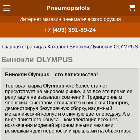
Pneumopistols
Интернет магазин пневматического оружия
+7 (499) 391-89-24
Главная страница
/
Каталог
/
Бинокли
/
Бинокли OLYMPUS
Бинокли OLYMPUS
Бинокли Olympus – сто лет качества!
Торговая марка
Olympus
уже более ста лет
присутствует на мировом рынке, и за все это время ее
репутация не вызывает сомнений. Традиционным
японским качеством отличаются и бинокли
Olympus
,
демонстрируя безупречную сборку, надежный
металлический корпус и отличную цветопередачу. А в
виде приятного бонуса – комплектация всех без
исключения моделей эргономичными чехлами,
ремешками для переноски и крышками на объективы.