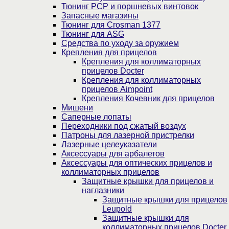
Тюнинг PCP и поршневых винтовок
Запасные магазины
Тюнинг для Crosman 1377
Тюнинг для ASG
Средства по уходу за оружием
Крепления для прицелов
Крепления для коллиматорных
прицелов Docter
Крепления для коллиматорных
прицелов Aimpoint
Крепления Кочевник для прицелов
Мишени
Саперные лопаты
Переходники под сжатый воздух
Патроны для лазерной пристрелки
Лазерные целеуказатели
Аксессуары для арбалетов
Аксессуары для оптических прицелов и
коллиматорных прицелов
Защитные крышки для прицелов и
наглазники
Защитные крышки для прицелов
Leupold
Защитные крышки для
коллиматорных прицелов Docter