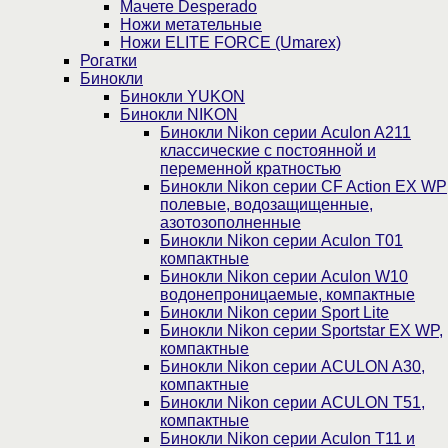
Мачете Desperado
Ножи метательные
Ножи ELITE FORCE (Umarex)
Рогатки
Бинокли
Бинокли YUKON
Бинокли NIKON
Бинокли Nikon серии Aculon A211
классические с постоянной и
переменной кратностью
Бинокли Nikon серии СF Action EX WP
полевые, водозащищенные,
азотозополненные
Бинокли Nikon серии Aculon T01
компактные
Бинокли Nikon серии Aculon W10
водонепроницаемые, компактные
Бинокли Nikon серии Sport Lite
Бинокли Nikon серии Sportstar EX WP,
компактные
Бинокли Nikon серии ACULON A30,
компактные
Бинокли Nikon серии ACULON Т51,
компактные
Бинокли Nikon серии Aculon T11 и