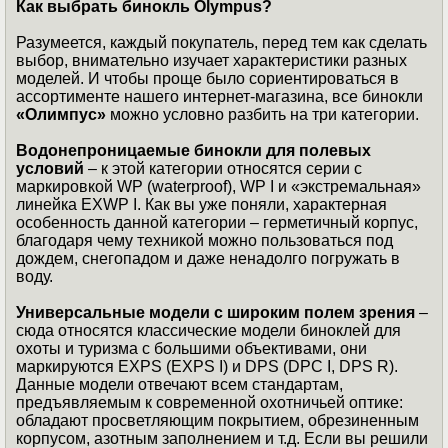
Как выбрать бинокль Olympus?
Разумеется, каждый покупатель, перед тем как сделать
выбор, внимательно изучает характеристики разных
моделей. И чтобы проще было сориентироваться в
ассортименте нашего интернет-магазина, все бинокли
«Олимпус»
можно условно разбить на три категории.
Водонепроницаемые бинокли для полевых
условий
– к этой категории относятся серии с
маркировкой WP (waterproof), WP I и «экстремальная»
линейка EXWP I. Как вы уже поняли, характерная
особенность данной категории – герметичный корпус,
благодаря чему техникой можно пользоваться под
дождем, снегопадом и даже ненадолго погружать в
воду.
Универсальные модели с широким полем зрения
–
сюда относятся классические модели биноклей для
охоты и туризма с большими объективами, они
маркируются EXPS (EXPS I) и DPS (DPC I, DPS R).
Данные модели отвечают всем стандартам,
предъявляемым к современной охотничьей оптике:
обладают просветляющим покрытием, обрезиненным
корпусом, азотным заполнением и т.д. Если вы решили