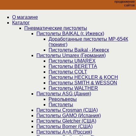
продвижение
сайтов
О магазине
Каталог
Пнев­ма­ти­чес­кие пистолеты
Пистолеты BAIKAL (г. Ижевск)
Доработанные пистолеты МР-654К
(тюнинг)
Пистолеты Baikal - Ижевск
Пистолеты Umarex (Германия)
Пистолеты UMAREX
Пистолеты BERETTA
Пистолеты COLT
Пистолеты HECKLER & KOCH
Пистолеты SMITH & WESSON
Пистолеты WALTHER
Пистолеты ASG (Дания)
Револьверы
Пистолеты
Пистолеты Crosman (США)
Пистолеты GAMO (Испания)
Пистолеты Gletcher (США)
Пистолеты Borner (США)
Пистолеты А+А (Россия)