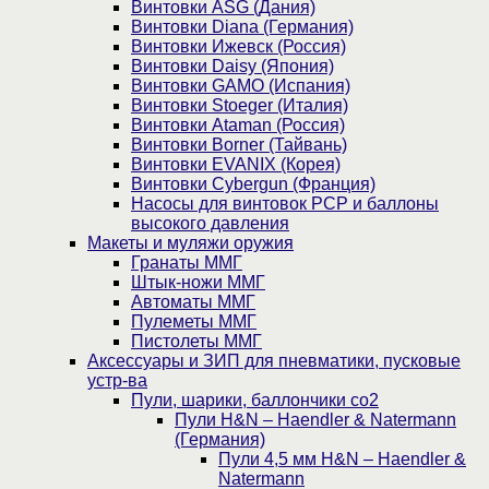
Винтовки ASG (Дания)
Винтовки Diana (Германия)
Винтовки Ижевск (Россия)
Винтовки Daisy (Япония)
Винтовки GAMO (Испания)
Винтовки Stoeger (Италия)
Винтовки Ataman (Россия)
Винтовки Borner (Тайвань)
Винтовки EVANIX (Корея)
Винтовки Cybergun (Франция)
Насосы для винтовок PCP и баллоны
высокого давления
Макеты и муляжи оружия
Гранаты ММГ
Штык-ножи ММГ
Автоматы ММГ
Пулеметы ММГ
Пистолеты ММГ
Аксессуары и ЗИП для пневматики, пусковые
устр-ва
Пули, шарики, баллончики со2
Пули H&N – Haendler & Natermann
(Германия)
Пули 4,5 мм H&N – Haendler &
Natermann