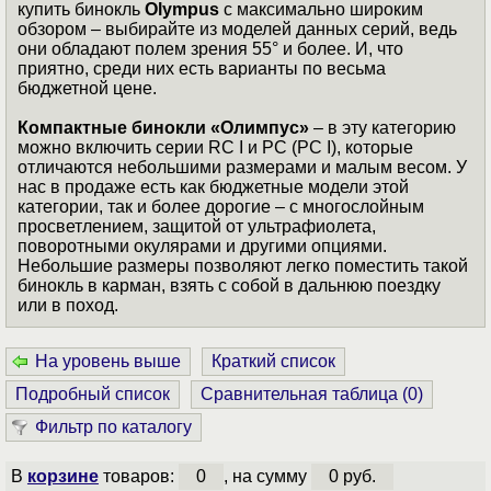
купить бинокль
Olympus
с максимально широким
обзором – выбирайте из моделей данных серий, ведь
они обладают полем зрения 55° и более. И, что
приятно, среди них есть варианты по весьма
бюджетной цене.
Компактные бинокли «Олимпус»
– в эту категорию
можно включить серии RC I и PC (PC I), которые
отличаются небольшими размерами и малым весом. У
нас в продаже есть как бюджетные модели этой
категории, так и более дорогие – с многослойным
просветлением, защитой от ультрафиолета,
поворотными окулярами и другими опциями.
Небольшие размеры позволяют легко поместить такой
бинокль в карман, взять с собой в дальнюю поездку
или в поход.
На уровень выше
Краткий список
Подробный список
Сравнительная таблица (
0
)
Фильтр по каталогу
В
корзине
товаров:
0
, на сумму
0 руб.