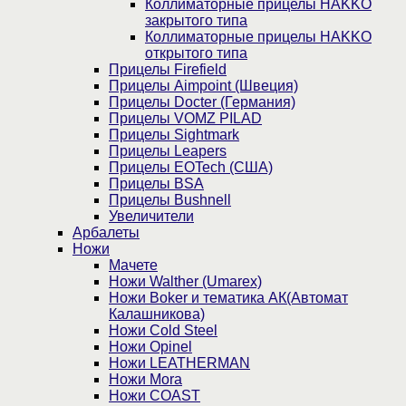
Коллиматорные прицелы HAKKO
закрытого типа
Коллиматорные прицелы HAKKO
открытого типа
Прицелы Firefield
Прицелы Aimpoint (Швеция)
Прицелы Docter (Германия)
Прицелы VOMZ PILAD
Прицелы Sightmark
Прицелы Leapers
Прицелы EOTech (США)
Прицелы BSA
Прицелы Bushnell
Увеличители
Арбалеты
Ножи
Мачете
Ножи Walther (Umarex)
Ножи Boker и тематика АК(Автомат
Калашникова)
Ножи Cold Steel
Ножи Opinel
Ножи LEATHERMAN
Ножи Mora
Ножи COAST