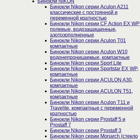
Бинокли NIKON
Бинокли Nikon серии Aculon A211
классические с постоянной и
переменной кратностью
Бинокли Nikon серии СF Action EX WP
полевые, водозащищенные,
азотозополненные
Бинокли Nikon серии Aculon T01
компактные
Бинокли Nikon серии Aculon W10
водонепроницаемые, компактные
Бинокли Nikon серии Sport Lite
Бинокли Nikon серии Sportstar EX WP,
компактные
Бинокли Nikon серии ACULON A30,
компактные
Бинокли Nikon серии ACULON Т51,
компактные
Бинокли Nikon серии Aculon T11 и
Travelite, компактные с переменной
кратностью
Бинокли Nikon серии Prostaff 5 и
Prostaff 7
Бинокли Nikon серии Prostaff 3
Бинокли Nikon серии Monarch (стекло