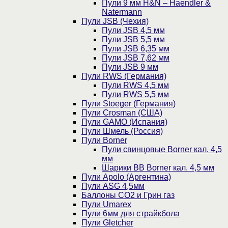
Пули 9 мм H&N – Haendler &
Natermann
Пули JSB (Чехия)
Пули JSB 4,5 мм
Пули JSB 5,5 мм
Пули JSB 6,35 мм
Пули JSB 7,62 мм
Пули JSB 9 мм
Пули RWS (Германия)
Пули RWS 4,5 мм
Пули RWS 5,5 мм
Пули Stoeger (Германия)
Пули Crosman (США)
Пули GAMO (Испания)
Пули Шмель (Россия)
Пули Borner
Пули свинцовые Borner кал. 4,5
мм
Шарики BB Borner кал. 4,5 мм
Пули Apolo (Аргентина)
Пули ASG 4,5мм
Баллоны CO2 и Грин газ
Пули Umarex
Пули 6мм для страйкбола
Пули Gletcher