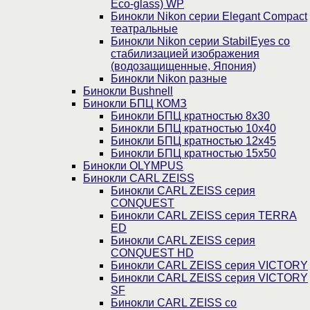
Eco-glass) WP
Бинокли Nikon серии Elegant Compact
театральные
Бинокли Nikon серии StabilEyes со
стабилизацией изображения
(водозащищенные, Япония)
Бинокли Nikon разные
Бинокли Bushnell
Бинокли БПЦ КОМЗ
Бинокли БПЦ кратностью 8х30
Бинокли БПЦ кратностью 10х40
Бинокли БПЦ кратностью 12х45
Бинокли БПЦ кратностью 15х50
Бинокли OLYMPUS
Бинокли CARL ZEISS
Бинокли CARL ZEISS серия
CONQUEST
Бинокли CARL ZEISS серия TERRA
ED
Бинокли CARL ZEISS серия
CONQUEST HD
Бинокли CARL ZEISS серия VICTORY
Бинокли CARL ZEISS серия VICTORY
SF
Бинокли CARL ZEISS со