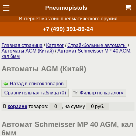
Pneumopistols
Интернет магазин пневматического оружия
+7 (499) 391-89-24
Главная страница
/
Каталог
/
Страйкбольные автоматы
/
Автоматы AGM (Китай)
/
Автомат Schmeisser MP 40 AGM,
кал 6мм
Автоматы AGM (Китай)
Назад в список товаров
Сравнительная таблица (
0
)
Фильтр по каталогу
В
корзине
товаров:
0
, на сумму
0 руб.
Автомат Schmeisser MP 40 AGM, кал
6мм