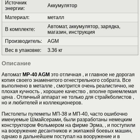
Источник
Аккумулятор
энергии
:
Материал
:
металл
Автомат, аккумулятор, зарядка,
В комплекте
:
магазин, инструкция
Производитель
:
AGM
Вес в упаковке
:
3.36 кг
Описание
Автомат
MP-40 AGM
это отличная , и главное не дорогая
копия своего знаменитого огнестрельного собрата. Все
выполнено в металле , смотрится очень реалистично, не
плохая кучность , хорошее качество , вполне приемлемая
цена . Отличный аппарат не только для страйкболистов ,
но и любителей и коллекционеров.
Пистолеты пулеметы МП-38 и МП-40, часто ошибочно
именуемые Шмайсерами, были разработаны немецким
конструктором Фольмером на фирме Эрма, , и поступили
на вооружение десантников и экипажей боевых машин,
однако в дальнейшем поступал на вооружение и в