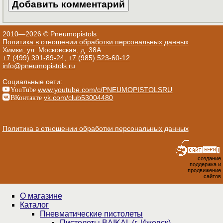
2010—2026 © Pneumopistols
Политика в отношении обработки персональных данных
Химки, ул. Московская, д. 38А
+7 (499) 391-89-24
,
+7 (985) 523-60-12
info@pneumopistols.ru
Социальные сети:
YouTube
www.youtube.com/c/PNEUMOPISTOLSRU
ВКонтакте
vk.com/club53004480
Политика в отношении обработки персональных данных
создание
поддержка и
продвижение
сайтов
О магазине
Каталог
Пнев­ма­ти­чес­кие пистолеты
Пистолеты BAIKAL (г. Ижевск)