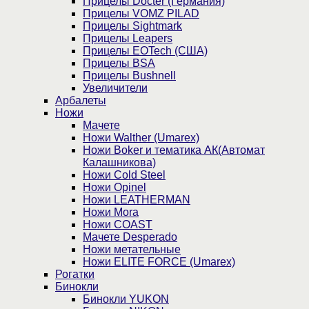
Прицелы Docter (Германия)
Прицелы VOMZ PILAD
Прицелы Sightmark
Прицелы Leapers
Прицелы EOTech (США)
Прицелы BSA
Прицелы Bushnell
Увеличители
Арбалеты
Ножи
Мачете
Ножи Walther (Umarex)
Ножи Boker и тематика АК(Автомат
Калашникова)
Ножи Cold Steel
Ножи Opinel
Ножи LEATHERMAN
Ножи Mora
Ножи COAST
Мачете Desperado
Ножи метательные
Ножи ELITE FORCE (Umarex)
Рогатки
Бинокли
Бинокли YUKON