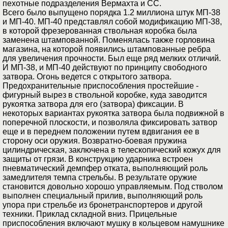
пехотные подразделения Вермахта и СС.
Всего было выпущено порядка 1.2 миллиона штук МП-38
и МП-40. МП-40 представлял собой модификацию МП-38,
в которой фрезерованная ствольная коробка была
заменена штампованной. Поменялась также горловина
магазина, на которой появились штампованные ребра
для увеличения прочности. Был еще ряд мелких отличий.
И МП-38, и МП-40 действуют по принципу свободного
затвора. Огонь ведется с открытого затвора.
Предохранительные приспособления простейшие -
фигурный вырез в ствольной коробке, куда заводится
рукоятка затвора для его (затвора) фиксации. В
некоторых вариантах рукоятка затвора была подвижной в
поперечной плоскости, и позволяла фиксировать затвор
еще и в переднем положении путем вдвигания ее в
сторону оси оружия. Возвратно-боевая пружина
цилиндрическая, заключена в телескопический кожух для
защиты от грязи. В конструкцию ударника встроен
пневматический демпфер отката, выполняющий роль
замедлителя темпа стрельбы. В результате оружие
становится довольно хорошо управляемым. Под стволом
выполнен специальный прилив, выполняющий роль
упора при стрельбе из бронетранспортеров и другой
техники. Приклад складной вниз. Прицельные
приспособления включают мушку в кольцевом намушнике