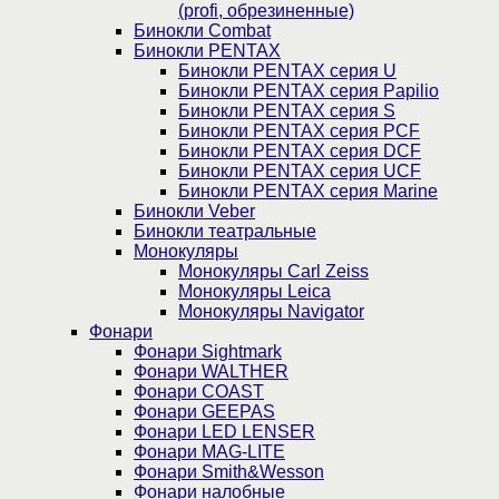
(profi, обрезиненные)
Бинокли Combat
Бинокли PENTAX
Бинокли PENTAX серия U
Бинокли PENTAX серия Papilio
Бинокли PENTAX серия S
Бинокли PENTAX серия PCF
Бинокли PENTAX серия DCF
Бинокли PENTAX серия UCF
Бинокли PENTAX серия Marine
Бинокли Veber
Бинокли театральные
Монокуляры
Монокуляры Carl Zeiss
Монокуляры Leica
Монокуляры Navigator
Фонари
Фонари Sightmark
Фонари WALTHER
Фонари COAST
Фонари GEEPAS
Фонари LED LENSER
Фонари MAG-LITE
Фонари Smith&Wesson
Фонари налобные