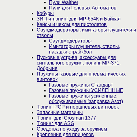
Пули Walther
Пули для Гелевых Автоматов
Кобуры
ЗИП и тюнинг для МР-654К и Байкал
Кейсы и чехлы для пистолетов
Саундмодераторы, имитаторы глушителя и
стволы
Саундмодераторы
Имитаторы глушителя, стволы,
насадки страйкбол
Пусковые устр-ва, аксессуары для
сигнального оружия, тюнинг МР-371,
Добрыня
Пружины газовые для пневматических
винтовок
Газовые пружины Стандарт
Газовые пружины УСИЛЕННЫЕ
Газовые пружины усиленные,
обслуживаемые (заправка Азот)
Тюнинг PCP и поршневых винтовок
Запасные магазины
Тюнинг для Crosman 1377
Тюнинг для ASG
Средства по уходу за оружием
Крепления для прицелов