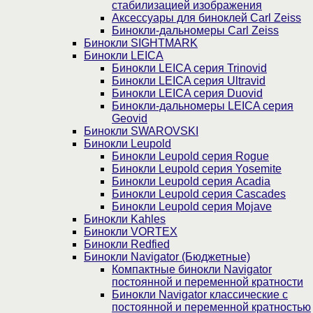
стабилизацией изображения
Аксессуары для биноклей Carl Zeiss
Бинокли-дальномеры Carl Zeiss
Бинокли SIGHTMARK
Бинокли LEICA
Бинокли LEICA серия Trinovid
Бинокли LEICA серия Ultravid
Бинокли LEICA серия Duovid
Бинокли-дальномеры LEICA серия
Geovid
Бинокли SWAROVSKI
Бинокли Leupold
Бинокли Leupold серия Rogue
Бинокли Leupold серия Yosemite
Бинокли Leupold серия Acadia
Бинокли Leupold серия Cascades
Бинокли Leupold серия Mojave
Бинокли Kahles
Бинокли VORTEX
Бинокли Redfied
Бинокли Navigator (Бюджетные)
Компактные бинокли Navigator
постоянной и переменной кратности
Бинокли Navigator классические с
постоянной и переменной кратностью