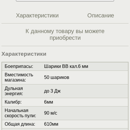
Характеристики
Описание
К данному товару вы можете
приобрести
Характеристики
Боеприпасы
:
Шарики BB кал.6 мм
Вместимость
50 шариков
магазина
:
Дульная
до 3 Дж
энергия
:
Калибр
:
6мм
Начальная
90 м/с
скорость пули
:
Общая длина
:
610мм