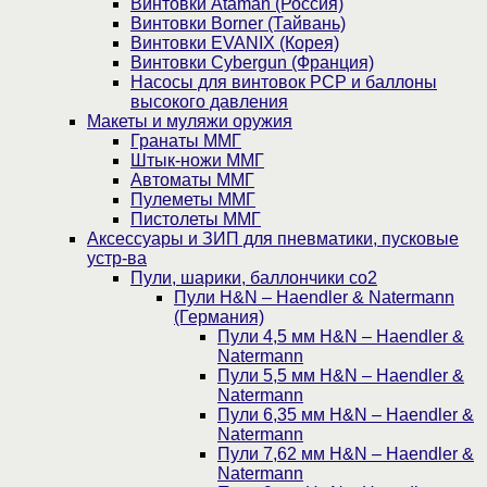
Винтовки Ataman (Россия)
Винтовки Borner (Тайвань)
Винтовки EVANIX (Корея)
Винтовки Cybergun (Франция)
Насосы для винтовок PCP и баллоны
высокого давления
Макеты и муляжи оружия
Гранаты ММГ
Штык-ножи ММГ
Автоматы ММГ
Пулеметы ММГ
Пистолеты ММГ
Аксессуары и ЗИП для пневматики, пусковые
устр-ва
Пули, шарики, баллончики со2
Пули H&N – Haendler & Natermann
(Германия)
Пули 4,5 мм H&N – Haendler &
Natermann
Пули 5,5 мм H&N – Haendler &
Natermann
Пули 6,35 мм H&N – Haendler &
Natermann
Пули 7,62 мм H&N – Haendler &
Natermann