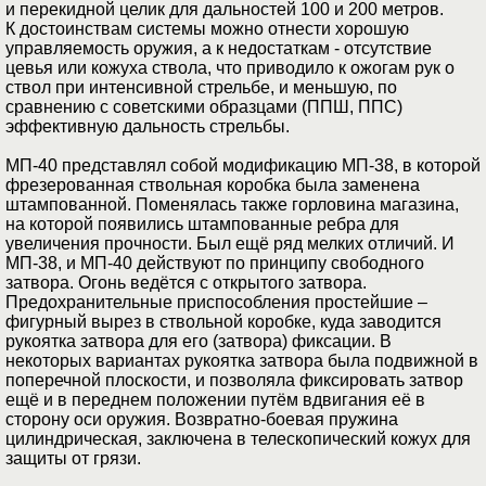
и перекидной целик для дальностей 100 и 200 метров.
К достоинствам системы можно отнести хорошую
управляемость оружия, а к недостаткам - отсутствие
цевья или кожуха ствола, что приводило к ожогам рук о
ствол при интенсивной стрельбе, и меньшую, по
сравнению с советскими образцами (ППШ, ППС)
эффективную дальность стрельбы.
МП-40 представлял собой модификацию МП-38, в которой
фрезерованная ствольная коробка была заменена
штампованной. Поменялась также горловина магазина,
на которой появились штампованные ребра для
увеличения прочности. Был ещё ряд мелких отличий. И
МП-38, и МП-40 действуют по принципу свободного
затвора. Огонь ведётся с открытого затвора.
Предохранительные приспособления простейшие –
фигурный вырез в ствольной коробке, куда заводится
рукоятка затвора для его (затвора) фиксации. В
некоторых вариантах рукоятка затвора была подвижной в
поперечной плоскости, и позволяла фиксировать затвор
ещё и в переднем положении путём вдвигания её в
сторону оси оружия. Возвратно-боевая пружина
цилиндрическая, заключена в телескопический кожух для
защиты от грязи.