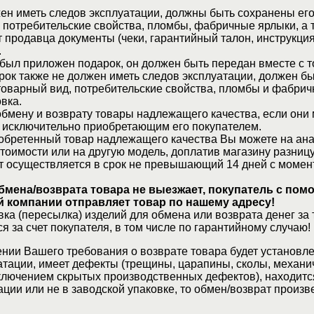
ен иметь следов эксплуатации, должны быть сохранены его
 потребительские свойства, пломбы, фабричные ярлыки, а 
 продавца документы (чеки, гарантийный талон, инструкция
.
 был приложен подарок, он должен быть передан вместе с 
рок также не должен иметь следов эксплуатации, должен б
товарный вид, потребительские свойства, пломбы и фабрич
вка.
бмену и возврату товары надлежащего качества, если они 
 исключительно приобретающим его покупателем.
обретенный товар надлежащего качества Вы можете на ан
стоимости или на другую модель, доплатив магазину разницу
т осуществляется в срок не превышающий 14 дней с момен
бмена/возврата товара не выезжает, покупатель с по
 компании отправляет товар по нашему адресу!
ка (пересылка) изделий для обмена или возврата денег за 
я за счет покупателя, в том числе по гарантийному случаю!
нии Вашего требования о возврате товара будет установле
атации, имеет дефекты (трещины, царапины, сколы, механи
ключением скрытых производственных дефектов), находитс
ции или не в заводской упаковке, то обмен/возврат произв