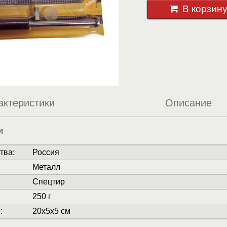
В корзин
актеристики
Описание
и
тва
:
Россия
Металл
Спецтир
250 г
и
:
20x5x5 см