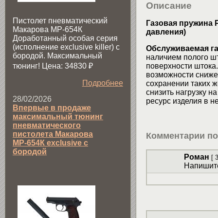
Описание
Пистолет пневматический
Газовая пружина 
Макарова МР-654К
давления)
Доработанный особая серия
(исполнение exclusive killer) с
Обслуживаемая г
бородой. Максимальный
наличием полого ш
тюнинг! Цена: 34830
₽
поверхности штока
возможности снижен
Подробнее
сохранении таких ж
снизить нагрузку н
28/02/2026
ресурс изделия в не
Впервые в продаже
максимальный тюнинг
пневматического
пистолета Макарова
Комментарии по
МР-654К exclusive с
бородой
Роман
[ 
Напишите