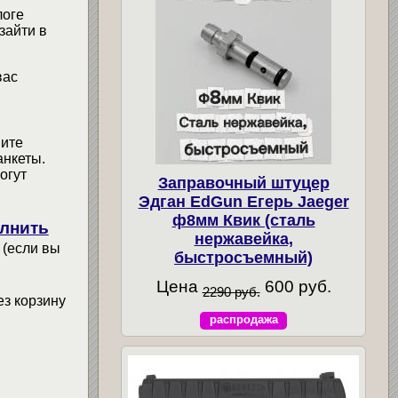
логе
зайти в
вас
мите
анкеты.
огут
Заправочный штуцер
Эдган EdGun Егерь Jaeger
ф8мм Квик (сталь
лнить
нержавейка,
 (если вы
быстросъемный)
Цена
600 руб.
2290 руб.
ез корзину
распродажа