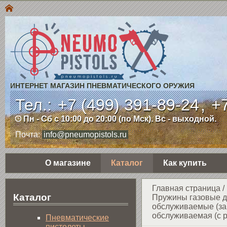
ИНТЕРНЕТ МАГАЗИН ПНЕВМАТИЧЕСКОГО ОРУЖИЯ
Тел.:
+7 (499) 391-89-24
,
+7
Пн - Сб с 10:00 до 20:00 (по Мск). Вс - выходной.
Почта:
info@pneumopistols.ru
О магазине
Каталог
Как купить
Главная страница
/
Каталог
Пружины газовые д
обслуживаемые (за
обслуживаемая (с 
Пнев­ма­ти­чес­кие
пистолеты