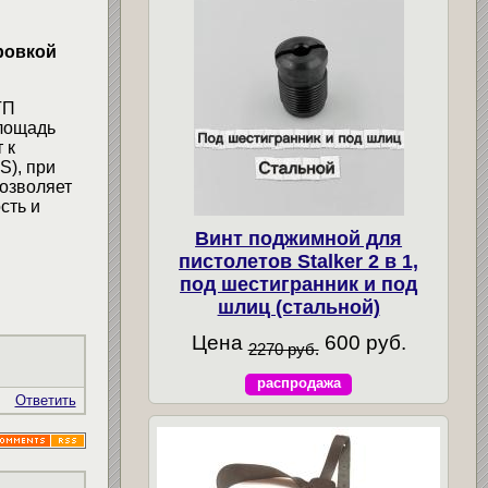
ровкой
ГП
площадь
 к
S), при
позволяет
сть и
Винт поджимной для
пистолетов Stalker 2 в 1,
под шестигранник и под
шлиц (стальной)
Цена
600 руб.
2270 руб.
распродажа
Ответить