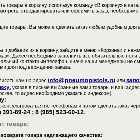
ь товары в корзину, используя команду «В корзину» в ката
мотреть, отредактировать или оформить заказ, необходимо 
ие товары, Вы можете сделать заказ любым удобным для 
 и добавив их в корзину, зайдите в меню «Корзина» и наж
аз». Далее необходимо заполнить все обязательные поля 
еальный контактный телефон, иначе наши менеджеры не см
ами для подтверждения заказа.
info@pneumopistols.ru
запо
писать нам на адрес
или
вку
, указав в письме выбранные вами товары и ваш адрес
оскве, то адрес необходимо указать с индексом).
у:
консультроваться по телефонам и потом сделать заказ чер
) 391-89-24 ; 8 (985) 523-60-12
.
т товара:
 возврата товара надлежащего качества: