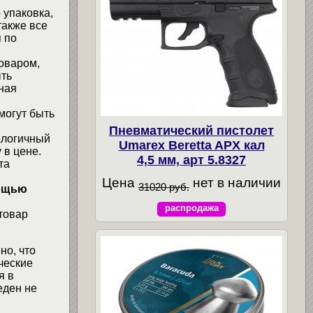
 упаковка,
также все
 по
товаром,
ыть
ная
могут быть
Пневматический пистолет
алогичный
Umarex Beretta APX кал
 в цене.
4,5 мм, арт 5.8327
та
Цена
нет в наличии
31020 руб.
мощью
распродажа
товар
но, что
ческие
я в
еден не