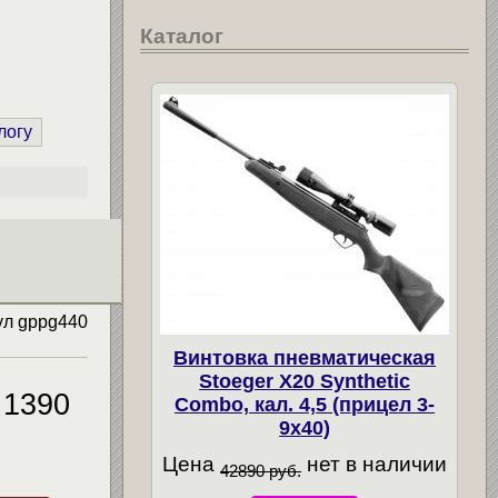
Каталог
логу
ул
gppg440
Винтовка пневматическая
Stoeger X20 Synthetic
1390
Combo, кал. 4,5 (прицел 3-
9х40)
Цена
нет в наличии
42890 руб.