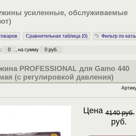
ужины усиленные, обслуживаемые
от)
 товаров
Сравнительная таблица (
0
)
Фильтр по ката
в:
0
, на сумму
0 руб.
ужина PROFESSIONAL для Gamo 440
ая (с регулировкой давления)
Артик
Цена
4140 руб.
руб.