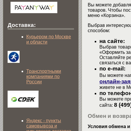
Вы можете добавлят
товаров. Чтобы пос
меню «Корзина».
Доставка:
Выбрав интересующ
способом:
Курьером по Москве
на сайте:
и области
Выбрав товары
«Оформить зак
Оставляйте р
связаться с в
по e-mail:
Транспортными
Вы можете на
компаниями по
онлайн-зая
России
живете не в М
по телефон
Вы можете про
8 (499
сайта:
Обмен и возвра
Яндекс - пункты
самовывоза и
Условия обмена и