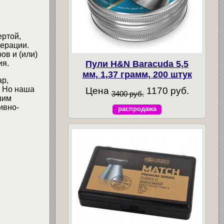
ертой,
ерации.
ов и (или)
Пули H&N Baracuda 5,5
ия.
мм, 1,37 грамм, 200 штук
ар,
. Но наша
Цена
1170 руб.
3400 руб.
шим
ивно-
распродажа