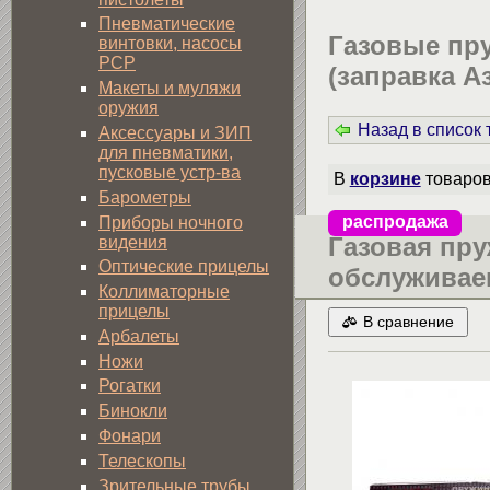
Пневматические
Газовые пр
винтовки, насосы
PCP
(заправка Аз
Макеты и муляжи
оружия
Назад в список
Аксессуары и ЗИП
для пневматики,
пусковые устр-ва
В
корзине
товаро
Барометры
распродажа
Приборы ночного
Газовая пр
видения
Оптические прицелы
обслуживаем
Коллиматорные
прицелы
В сравнение
Арбалеты
Ножи
Рогатки
Бинокли
Фонари
Телескопы
Зрительные трубы