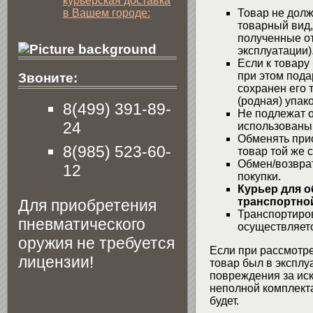
курьерская доставка
в Вашем городе:
Товар не долж
товарный вид,
полученные от
эксплуатации)
Если к товару
при этом пода
Звоните:
сохранен его 
(родная) упако
8(499) 391-89-
Не подлежат о
24
использованы
Обменять при
8(985) 523-60-
товар той же 
Обмен/возвра
12
покупки.
Курьер для о
транспортной
Для приобретения
Транспортиров
пневматического
осуществляетс
оружия не требуется
Если при рассмотре
лицензии!
товар был в эксплу
повреждения за ис
неполной комплекта
будет.