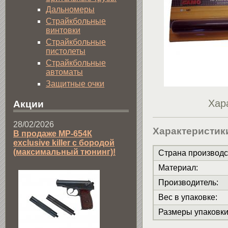
Дальномеры
Страйкбольные
винтовки
Страйкбольные
пистолеты
Страйкбольные
автоматы
Защитные очки
Хар
Акции
28/02/2026
Характеристик
В продаже МР-654К
exclusive killer с бородой
(максимальный тюнинг)!
Страна производс
Материал
:
Производитель
:
Вес в упаковке
:
Размеры упаковк