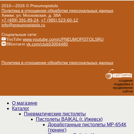
2010—2026 © Pneumopistols
Политика в отношении обработки персональных данных
Химки, ул. Московская, д. 38А
+7 (499) 391-89-24
,
+7 (985) 523-60-12
info@pneumopistols.ru
Социальные сети:
YouTube
www.youtube.com/c/PNEUMOPISTOLSRU
ВКонтакте
vk.com/club53004480
Политика в отношении обработки персональных данных
создание
поддержка и
продвижение
сайтов
О магазине
Каталог
Пнев­ма­ти­чес­кие пистолеты
Пистолеты BAIKAL (г. Ижевск)
Доработанные пистолеты МР-654К
(тюнинг)