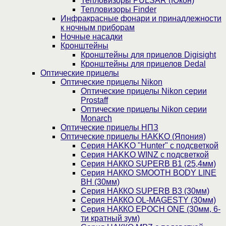
Тепловизоры PULSAR (Юкон)
Тепловизоры Finder
Инфракрасные фонари и принадлежности
к ночным приборам
Ночные насадки
Кронштейны
Кронштейны для прицелов Digisight
Кронштейны для прицелов Dedal
Оптические прицелы
Оптические прицелы Nikon
Оптические прицелы Nikon серии
Prostaff
Оптические прицелы Nikon серии
Monarch
Оптические прицелы НПЗ
Оптические прицелы HAKKO (Япония)
Cерия HAKKO "Hunter" с подсветкой
Серия НAKKO WINZ с подсветкой
Серия НАККО SUPERB B1 (25,4мм)
Серия НАККО SMOOTH BODY LINE
BH (30мм)
Серия НАККО SUPERB B3 (30мм)
Серия НАККО OL-MAGESTY (30мм)
Серия НАККО EPOCH ONE (30мм, 6-
ти кратный зум)