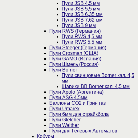
Пули JSB 4,5 мм
Пули JSB 5,5 мм
Пули JSB 6,35 мм
Пули JSB 7,62 мм
Пули JSB 9 мм
Пули RWS (Германия)
Пули RWS 4,5 мм
Пули RWS 5,5 мм
Пули Stoeger (Германия)
Пули Crosman (США)
Пули GAMO (Испания)
Пули Шмель (Россия)
Пули Borner
Пули свинцовые Borner кал. 4,5
мм
Шарики BB Borner кал. 4,5 мм
Пули Apolo (Аргентина)
Пули ASG 4,5мм
Баллоны CO2 и Грин газ
Пули Umarex
Пули 6мм для страйкбола
Пули Gletcher
Пули Walther
Пули для Гелевых Автоматов
Кобуры