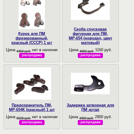
Скоба спусковая
Курок для ПМ
фигурная для ПМ,
фрезерованный,
МР-654 (новодел, цвет
красный (СССР) 1 шт
матовый)
Цена
нет в наличии
Цена
1160 руб.
4350 руб.
4650 руб.
распродажа
распродажа
Предохранитель ПМ,
Задержка затворная для
МР-654К (красный) 1 шт
ПМ дутая
Цена
нет в наличии
Цена
2900 руб.
5020 руб.
4350 руб.
распродажа
распродажа