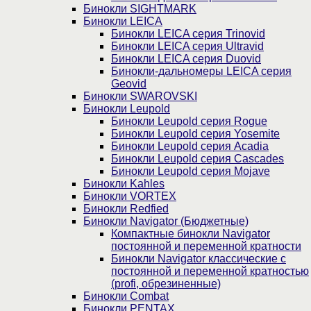
Бинокли SIGHTMARK
Бинокли LEICA
Бинокли LEICA серия Trinovid
Бинокли LEICA серия Ultravid
Бинокли LEICA серия Duovid
Бинокли-дальномеры LEICA серия
Geovid
Бинокли SWAROVSKI
Бинокли Leupold
Бинокли Leupold серия Rogue
Бинокли Leupold серия Yosemite
Бинокли Leupold серия Acadia
Бинокли Leupold серия Cascades
Бинокли Leupold серия Mojave
Бинокли Kahles
Бинокли VORTEX
Бинокли Redfied
Бинокли Navigator (Бюджетные)
Компактные бинокли Navigator
постоянной и переменной кратности
Бинокли Navigator классические с
постоянной и переменной кратностью
(profi, обрезиненные)
Бинокли Combat
Бинокли PENTAX