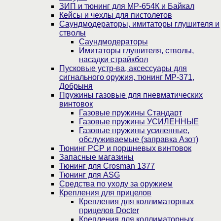
ЗИП и тюнинг для МР-654К и Байкал
Кейсы и чехлы для пистолетов
Саундмодераторы, имитаторы глушителя и
стволы
Саундмодераторы
Имитаторы глушителя, стволы,
насадки страйкбол
Пусковые устр-ва, аксессуары для
сигнального оружия, тюнинг МР-371,
Добрыня
Пружины газовые для пневматических
винтовок
Газовые пружины Стандарт
Газовые пружины УСИЛЕННЫЕ
Газовые пружины усиленные,
обслуживаемые (заправка Азот)
Тюнинг PCP и поршневых винтовок
Запасные магазины
Тюнинг для Crosman 1377
Тюнинг для ASG
Средства по уходу за оружием
Крепления для прицелов
Крепления для коллиматорных
прицелов Docter
Крепления для коллиматорных