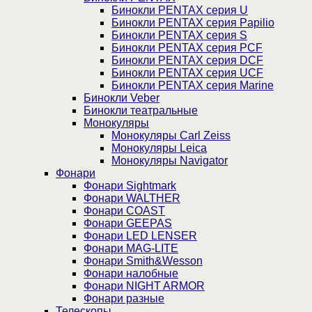
Бинокли PENTAX серия U
Бинокли PENTAX серия Papilio
Бинокли PENTAX серия S
Бинокли PENTAX серия PCF
Бинокли PENTAX серия DCF
Бинокли PENTAX серия UCF
Бинокли PENTAX серия Marine
Бинокли Veber
Бинокли театральные
Монокуляры
Монокуляры Carl Zeiss
Монокуляры Leica
Монокуляры Navigator
Фонари
Фонари Sightmark
Фонари WALTHER
Фонари COAST
Фонари GEEPAS
Фонари LED LENSER
Фонари MAG-LITE
Фонари Smith&Wesson
Фонари налобные
Фонари NIGHT ARMOR
Фонари разные
Телескопы