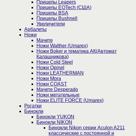
Прицелы Leapers
Прицелы EOTech (США)
Прицелы BSA
Прицелы Bushnell
Увеличители
Арбалеты
Ножи
Мачете
Ножи Walther (Umarex)
Ножи Boker и тематика АК(Автомат
Калашникова)
Ножи Cold Steel
Ножи Opinel
Ножи LEATHERMAN
Ножи Mora
Ножи COAST
Мачете Desperado
Ножи метательные
Ножи ELITE FORCE (Umarex)
Рогатки
Бинокли
Бинокли YUKON
Бинокли NIKON
Бинокли Nikon серии Aculon A211
классические с постоянной и