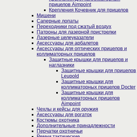
прицелов Aimpoint
Крепления Кочевник для прицелов
Мишени
Саперные лопаты
Переходники под сжатый воздух
Патроны для лазерной пристрелки
Лазерные целеуказатели
Аксессуары для арбалетов
Аксессуары для оптических прицелов и
коллиматорных прицелов
Защитные крышки для прицелов и
наглазники
Защитные крышки для прицелов
Leupold
Защитные крышки для
коллиматорных прицелов Docter
Защитные крышки для
коллиматорных прицелов
Aimpoint
Чехлы и кейсы для оружия
Аксессуары для рогаток
Костюмы охотника
Дополнительные принадлежности
Перчатки охотничьи
Ремни тактические