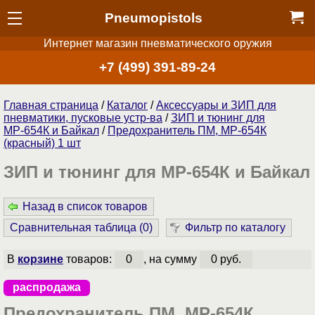
Pneumopistols
Интернет магазин пневматического оружия
+7 (499) 391-89-24
Главная страница
/
Каталог
/
Аксессуары и ЗИП для
пневматики, пусковые устр-ва
/
ЗИП и тюнинг для
МР-654К и Байкал
/
Предохранитель ПМ, МР-654К
(красный) 1 шт
ЗИП и тюнинг для МР-654К и Байкал
Назад в список товаров
Сравнительная таблица (
0
)
Фильтр по каталогу
В
корзине
товаров:
0
, на сумму
0 руб.
распродажа
Предохранитель ПМ, МР-654К