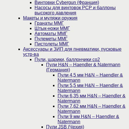
Винтовки Cybergun (Франция)
Насосы для винтовок PCP и баллоны
высокого давления
Макеты и муляжи оружия
Гранаты ММГ
Штык-ножи ММГ
Автоматы ММГ
Пулеметы ММГ
Пистолеты ММГ
Аксессуары и ЗИП для пневматики, пусковые
устр-ва
Пули, шарики, баллончики со2
Пули H&N – Haendler & Natermann
(Германия)
Пули 4,5 мм H&N – Haendler &
Natermann
Пули 5,5 мм H&N – Haendler &
Natermann
Пули 6,35 мм H&N – Haendler &
Natermann
Пули 7,62 мм H&N – Haendler &
Natermann
Пули 9 мм H&N – Haendler &
Natermann
Пули JSB (Чехия)