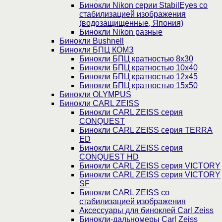
Бинокли Nikon серии StabilEyes со
стабилизацией изображения
(водозащищенные, Япония)
Бинокли Nikon разные
Бинокли Bushnell
Бинокли БПЦ КОМЗ
Бинокли БПЦ кратностью 8х30
Бинокли БПЦ кратностью 10х40
Бинокли БПЦ кратностью 12х45
Бинокли БПЦ кратностью 15х50
Бинокли OLYMPUS
Бинокли CARL ZEISS
Бинокли CARL ZEISS серия
CONQUEST
Бинокли CARL ZEISS серия TERRA
ED
Бинокли CARL ZEISS серия
CONQUEST HD
Бинокли CARL ZEISS серия VICTORY
Бинокли CARL ZEISS серия VICTORY
SF
Бинокли CARL ZEISS со
стабилизацией изображения
Аксессуары для биноклей Carl Zeiss
Бинокли-дальномеры Carl Zeiss