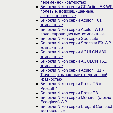
переменной кратностью
Бинокли Nikon серии СF Action EX WP
полевые, водозащищенные,
азотозополненные
Бинокли Nikon серии Aculon T01
компактные
Бинокли Nikon серии Aculon W10
водонепроницаемые, компактные
Бинокли Nikon серии Sport Lite
Бинокли Nikon серии Sportstar EX WP,
компактные
Бинокли Nikon серии ACULON A30,
компактные
Бинокли Nikon серии ACULON Т51,
компактные
Бинокли Nikon серии Aculon T11 и
Travelite, компактные с переменной
кратностью
Бинокли Nikon серии Prostaff 5 и
Prostaff 7
Бинокли Nikon серии Prostaff 3
Бинокли Nikon серии Monarch (стекло
Eco-glass) WP
Бинокли Nikon серии Elegant Compact
театральные