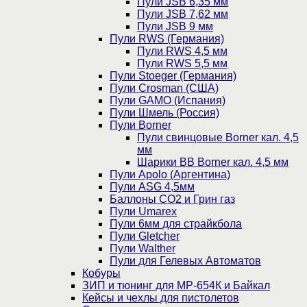
Пули JSB 6,35 мм
Пули JSB 7,62 мм
Пули JSB 9 мм
Пули RWS (Германия)
Пули RWS 4,5 мм
Пули RWS 5,5 мм
Пули Stoeger (Германия)
Пули Crosman (США)
Пули GAMO (Испания)
Пули Шмель (Россия)
Пули Borner
Пули свинцовые Borner кал. 4,5
мм
Шарики BB Borner кал. 4,5 мм
Пули Apolo (Аргентина)
Пули ASG 4,5мм
Баллоны CO2 и Грин газ
Пули Umarex
Пули 6мм для страйкбола
Пули Gletcher
Пули Walther
Пули для Гелевых Автоматов
Кобуры
ЗИП и тюнинг для МР-654К и Байкал
Кейсы и чехлы для пистолетов