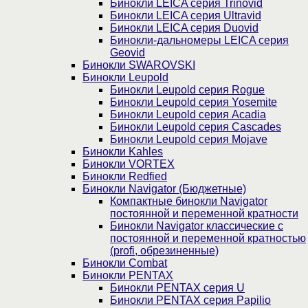
Бинокли LEICA серия Trinovid
Бинокли LEICA серия Ultravid
Бинокли LEICA серия Duovid
Бинокли-дальномеры LEICA серия
Geovid
Бинокли SWAROVSKI
Бинокли Leupold
Бинокли Leupold серия Rogue
Бинокли Leupold серия Yosemite
Бинокли Leupold серия Acadia
Бинокли Leupold серия Cascades
Бинокли Leupold серия Mojave
Бинокли Kahles
Бинокли VORTEX
Бинокли Redfied
Бинокли Navigator (Бюджетные)
Компактные бинокли Navigator
постоянной и переменной кратности
Бинокли Navigator классические с
постоянной и переменной кратностью
(profi, обрезиненные)
Бинокли Combat
Бинокли PENTAX
Бинокли PENTAX серия U
Бинокли PENTAX серия Papilio