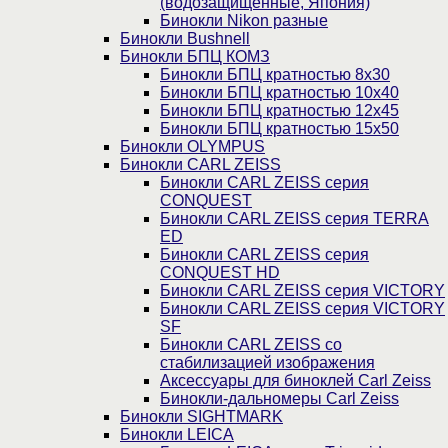
(водозащищенные, Япония)
Бинокли Nikon разные
Бинокли Bushnell
Бинокли БПЦ КОМЗ
Бинокли БПЦ кратностью 8х30
Бинокли БПЦ кратностью 10х40
Бинокли БПЦ кратностью 12х45
Бинокли БПЦ кратностью 15х50
Бинокли OLYMPUS
Бинокли CARL ZEISS
Бинокли CARL ZEISS серия
CONQUEST
Бинокли CARL ZEISS серия TERRA
ED
Бинокли CARL ZEISS серия
CONQUEST HD
Бинокли CARL ZEISS серия VICTORY
Бинокли CARL ZEISS серия VICTORY
SF
Бинокли CARL ZEISS со
стабилизацией изображения
Аксессуары для биноклей Carl Zeiss
Бинокли-дальномеры Carl Zeiss
Бинокли SIGHTMARK
Бинокли LEICA