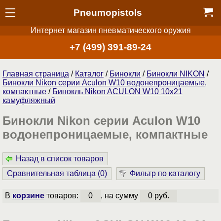
Pneumopistols
Интернет магазин пневматического оружия
+7 (499) 391-89-24
Главная страница
/
Каталог
/
Бинокли
/
Бинокли NIKON
/
Бинокли Nikon серии Aculon W10 водонепроницаемые,
компактные
/
Бинокль Nikon ACULON W10 10x21
камуфляжный
Бинокли Nikon серии Aculon W10
водонепроницаемые, компактные
Назад в список товаров
Сравнительная таблица (
0
)
Фильтр по каталогу
В
корзине
товаров:
0
, на сумму
0 руб.