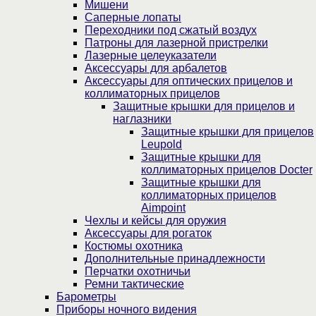
Мишени
Саперные лопаты
Переходники под сжатый воздух
Патроны для лазерной пристрелки
Лазерные целеуказатели
Аксессуары для арбалетов
Аксессуары для оптических прицелов и
коллиматорных прицелов
Защитные крышки для прицелов и
наглазники
Защитные крышки для прицелов
Leupold
Защитные крышки для
коллиматорных прицелов Docter
Защитные крышки для
коллиматорных прицелов
Aimpoint
Чехлы и кейсы для оружия
Аксессуары для рогаток
Костюмы охотника
Дополнительные принадлежности
Перчатки охотничьи
Ремни тактические
Барометры
Приборы ночного видения