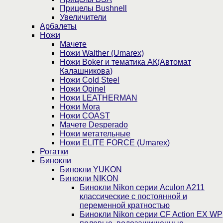
Прицелы Bushnell
Увеличители
Арбалеты
Ножи
Мачете
Ножи Walther (Umarex)
Ножи Boker и тематика АК(Автомат
Калашникова)
Ножи Cold Steel
Ножи Opinel
Ножи LEATHERMAN
Ножи Mora
Ножи COAST
Мачете Desperado
Ножи метательные
Ножи ELITE FORCE (Umarex)
Рогатки
Бинокли
Бинокли YUKON
Бинокли NIKON
Бинокли Nikon серии Aculon A211
классические с постоянной и
переменной кратностью
Бинокли Nikon серии СF Action EX WP