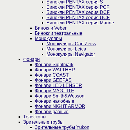
Бинокли PENTAX серия S
Бинокли PENTAX серия PCF
Бинокли PENTAX серия DCF
Бинокли PENTAX серия UCF
Бинокли PENTAX серия Marine
Бинокли Veber
Бинокли театральные
Монокуляры
Монокуляры Carl Zeiss
Монокуляры Leica
Монокуляры Navigator
Фонари
Фонари Sightmark
Фонари WALTHER
Фонари COAST
Фонари GEEPAS
Фонари LED LENSER
Фонари MAG-LITE
Фонари Smith&Wesson
Фонари налобные
Фонари NIGHT ARMOR
Фонари разные
Телескопы
Зрительные трубы
Зрительные трубы Yukon