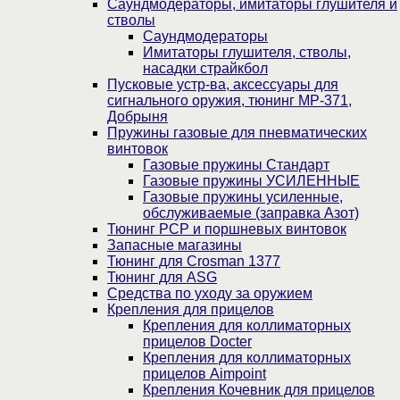
Саундмодераторы, имитаторы глушителя и
стволы
Саундмодераторы
Имитаторы глушителя, стволы,
насадки страйкбол
Пусковые устр-ва, аксессуары для
сигнального оружия, тюнинг МР-371,
Добрыня
Пружины газовые для пневматических
винтовок
Газовые пружины Стандарт
Газовые пружины УСИЛЕННЫЕ
Газовые пружины усиленные,
обслуживаемые (заправка Азот)
Тюнинг PCP и поршневых винтовок
Запасные магазины
Тюнинг для Crosman 1377
Тюнинг для ASG
Средства по уходу за оружием
Крепления для прицелов
Крепления для коллиматорных
прицелов Docter
Крепления для коллиматорных
прицелов Aimpoint
Крепления Кочевник для прицелов