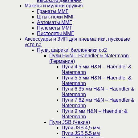
высокого давления
Макеты и муляжи оружия
Гранаты ММГ
Штык-ножи ММГ
Автоматы ММГ
Пулеметы ММГ
Пистолеты ММГ
Аксессуары и ЗИП для пневматики, пусковые
устр-ва
Пули, шарики, баллончики со2
Пули H&N – Haendler & Natermann
(Германия)
Пули 4,5 мм H&N – Haendler &
Natermann
Пули 5,5 мм H&N – Haendler &
Natermann
Пули 6,35 мм H&N – Haendler &
Natermann
Пули 7,62 мм H&N – Haendler &
Natermann
Пули 9 мм H&N – Haendler &
Natermann
Пули JSB (Чехия)
Пули JSB 4,5 мм
Пули JSB 5,5 мм