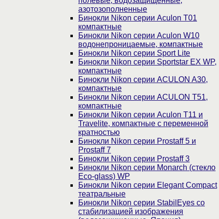
полевые, водозащищенные,
азотозополненные
Бинокли Nikon серии Aculon T01
компактные
Бинокли Nikon серии Aculon W10
водонепроницаемые, компактные
Бинокли Nikon серии Sport Lite
Бинокли Nikon серии Sportstar EX WP,
компактные
Бинокли Nikon серии ACULON A30,
компактные
Бинокли Nikon серии ACULON Т51,
компактные
Бинокли Nikon серии Aculon T11 и
Travelite, компактные с переменной
кратностью
Бинокли Nikon серии Prostaff 5 и
Prostaff 7
Бинокли Nikon серии Prostaff 3
Бинокли Nikon серии Monarch (стекло
Eco-glass) WP
Бинокли Nikon серии Elegant Compact
театральные
Бинокли Nikon серии StabilEyes со
стабилизацией изображения