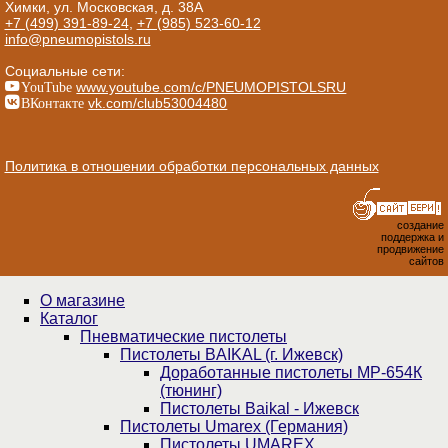
Химки, ул. Московская, д. 38А
+7 (499) 391-89-24
,
+7 (985) 523-60-12
info@pneumopistols.ru
Социальные сети:
YouTube
www.youtube.com/c/PNEUMOPISTOLSRU
ВКонтакте
vk.com/club53004480
Политика в отношении обработки персональных данных
создание
поддержка и
продвижение
сайтов
О магазине
Каталог
Пнев­ма­ти­чес­кие пистолеты
Пистолеты BAIKAL (г. Ижевск)
Доработанные пистолеты МР-654К
(тюнинг)
Пистолеты Baikal - Ижевск
Пистолеты Umarex (Германия)
Пистолеты UMAREX