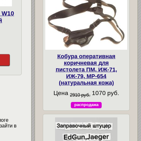
 W10
й
Кобура оперативная
коричневая для
пистолета ПМ, ИЖ-71,
ИЖ-79, МР-654
(натуральная кожа)
Цена
1070 руб.
2910 руб.
распродажа
логе
зайти в