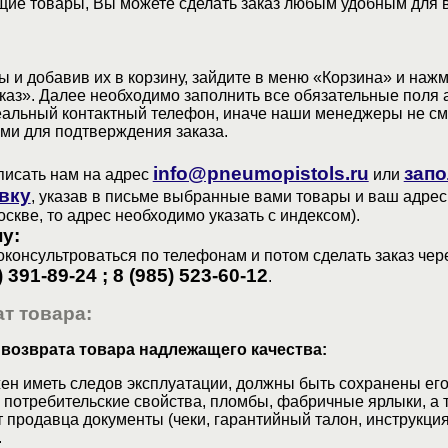
ие товары, Вы можете сделать заказ любым удобным для 
 и добавив их в корзину, зайдите в меню «Корзина» и наж
аз». Далее необходимо заполнить все обязательные поля 
еальный контактный телефон, иначе наши менеджеры не см
ами для подтверждения заказа.
info@pneumopistols.ru
запо
писать нам на адрес
или
вку
, указав в письме выбранные вами товары и ваш адрес
оскве, то адрес необходимо указать с индексом).
у:
консультроваться по телефонам и потом сделать заказ чер
) 391-89-24 ; 8 (985) 523-60-12
.
т товара:
 возврата товара надлежащего качества:
ен иметь следов эксплуатации, должны быть сохранены его
 потребительские свойства, пломбы, фабричные ярлыки, а 
 продавца документы (чеки, гарантийный талон, инструкция
.