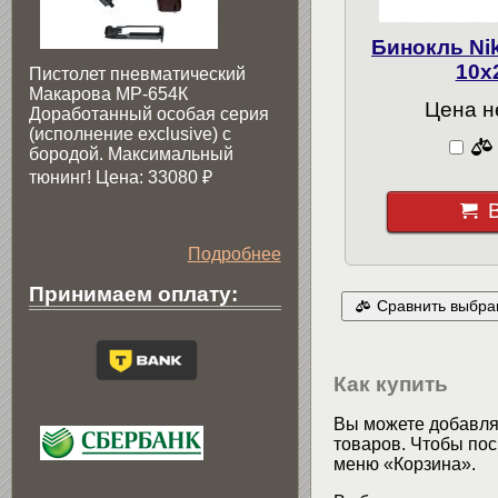
Бинокль N
10x
Пистолет пневматический
Макарова МР-654К
Цена н
Доработанный особая серия
(исполнение exclusive) c
бородой. Максимальный
тюнинг! Цена: 33080
₽
Подробнее
Принимаем оплату:
Сравнить выбра
Как купить
Вы можете добавлят
товаров. Чтобы пос
меню «Корзина».