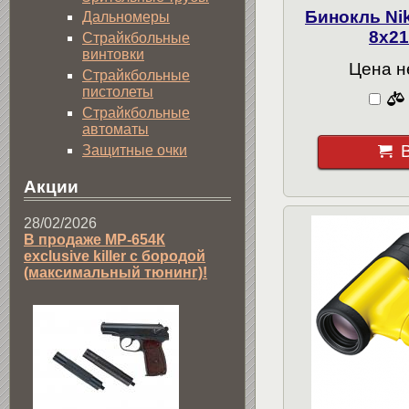
Бинокль N
Дальномеры
8x2
Страйкбольные
винтовки
Цена н
Страйкбольные
пистолеты
Страйкбольные
автоматы
Защитные очки
Акции
28/02/2026
В продаже МР-654К
exclusive killer с бородой
(максимальный тюнинг)!