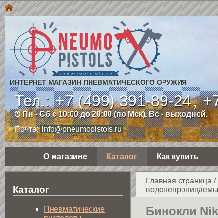
ИНТЕРНЕТ МАГАЗИН ПНЕВМАТИЧЕСКОГО ОРУЖИЯ
Тел.:
+7 (499) 391-89-24
,
+7
Пн - Сб с 10:00 до 20:00 (по Мск). Вс - выходной.
Почта:
info@pneumopistols.ru
О магазине
Каталог
Как купить
Главная страница
/
Каталог
водонепроницаемы
Бинокли Ni
Пнев­ма­ти­чес­кие
пистолеты