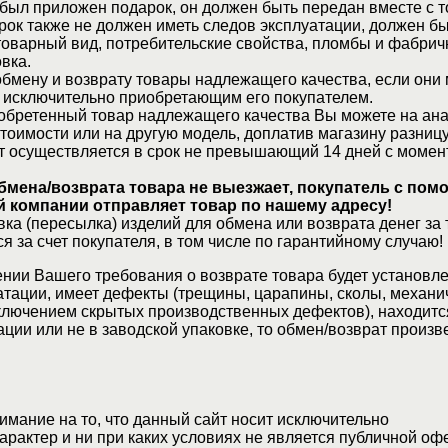
 был приложен подарок, он должен быть передан вместе с 
рок также не должен иметь следов эксплуатации, должен б
товарный вид, потребительские свойства, пломбы и фабрич
вка.
бмену и возврату товары надлежащего качества, если они 
 исключительно приобретающим его покупателем.
обретенный товар надлежащего качества Вы можете на ан
стоимости или на другую модель, доплатив магазину разницу
т осуществляется в срок не превышающий 14 дней с момен
бмена/возврата товара не выезжает, покупатель с по
 компании отправляет товар по нашему адресу!
ка (пересылка) изделий для обмена или возврата денег за 
я за счет покупателя, в том числе по гарантийному случаю!
нии Вашего требования о возврате товара будет установле
атации, имеет дефекты (трещины, царапины, сколы, механи
ключением скрытых производственных дефектов), находитс
ции или не в заводской упаковке, то обмен/возврат произв
мание на то, что данный сайт носит исключительно
актер и ни при каких условиях не является публичной оф