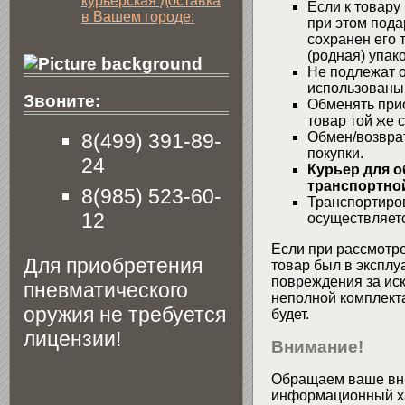
курьерская доставка
Если к товару
в Вашем городе:
при этом пода
сохранен его 
(родная) упако
Не подлежат о
использованы
Звоните:
Обменять при
товар той же 
8(499) 391-89-
Обмен/возвра
покупки.
24
Курьер для о
транспортной
8(985) 523-60-
Транспортиров
12
осуществляетс
Если при рассмотре
Для приобретения
товар был в эксплу
повреждения за ис
пневматического
неполной комплекта
оружия не требуется
будет.
лицензии!
Внимание!
Обращаем ваше вни
информационный хар