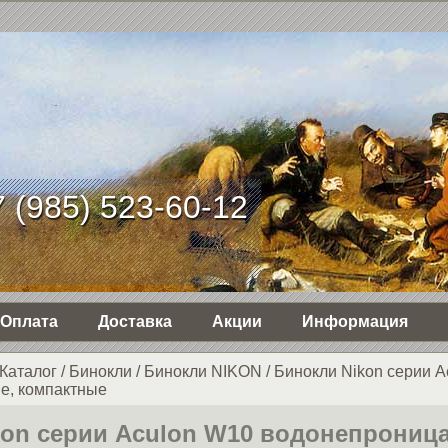
 (985) 523-60-12
Оплата
Доставка
Акции
Информация
Каталог
/
Бинокли
/
Бинокли NIKON
/
Бинокли Nikon серии A
е, компактные
kon серии Aculon W10 водонепрониц