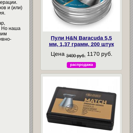
ерации.
ов и (или)
ия.
ар,
. Но наша
шим
Пули H&N Baracuda 5,5
ивно-
мм, 1,37 грамм, 200 штук
Цена
1170 руб.
3400 руб.
распродажа