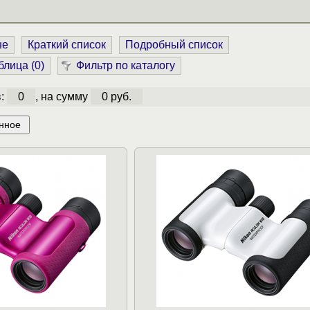
ше
Краткий список
Подробный список
блица (
0
)
Фильтр по каталогу
в:
0
, на сумму
0 руб.
нное