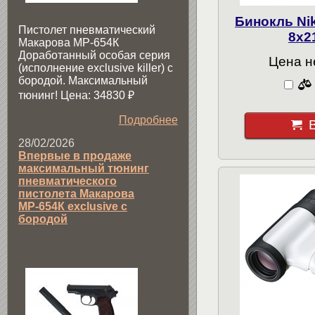
Бинокль N
Пистолет пневматический
8x2
Макарова МР-654К
Доработанный особая серия
Цена н
(исполнение exclusive killer) с
бородой. Максимальный
тюнинг! Цена: 34830
₽
Подробнее
28/02/2026
Впервые в продаже
максимальный тюнинг
пневматического
пистолета Макарова
МР-654К exclusive с
бородой