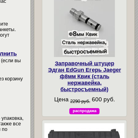
вас
мите
анкеты.
огут
лнить
 (если вы
Заправочный штуцер
Эдган EdGun Егерь Jaeger
ф8мм Квик (сталь
ез корзину
нержавейка,
быстросъемный)
Цена
600 руб.
2290 руб.
распродажа
 упаковка,
также все
 по