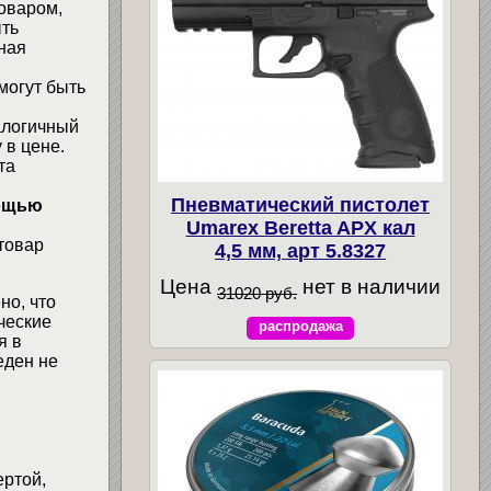
товаром,
ыть
ная
могут быть
алогичный
 в цене.
та
Пневматический пистолет
мощью
Umarex Beretta APX кал
товар
4,5 мм, арт 5.8327
Цена
нет в наличии
31020 руб.
но, что
ческие
распродажа
я в
еден не
ертой,