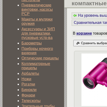
компактные
Пневматические
винтовки, насосы
PCP
На уровень вы
Макеты и муляжи
Сравнительная та
оружия
Аксессуары и ЗИП
для пневматики,
В
корзине
товаро
пусковые устр-ва
Барометры
Сравнить выбра
Приборы ночного
видения
Оптические прицелы
Коллиматорные
прицелы
Арбалеты
Ножи
Рогатки
Бинокли
Фонари
Телескопы
Зрительные трубы