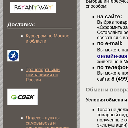
Выбрав интересующ
способом:
на сайте:
Выбрав товары
Доставка:
«Оформить зак
Оставляйте р
Курьером по Москве
связаться с в
и области
по e-mail:
Вы можете на
онлайн-зая
живете не в М
по телефон
Транспортными
Вы можете про
компаниями по
8 (499
сайта:
России
Обмен и возвра
Условия обмена и
Товар не долж
товарный вид,
Яндекс - пункты
полученные от
самовывоза и
эксплуатации)