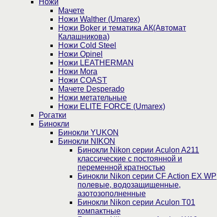
Ножи
Мачете
Ножи Walther (Umarex)
Ножи Boker и тематика АК(Автомат
Калашникова)
Ножи Cold Steel
Ножи Opinel
Ножи LEATHERMAN
Ножи Mora
Ножи COAST
Мачете Desperado
Ножи метательные
Ножи ELITE FORCE (Umarex)
Рогатки
Бинокли
Бинокли YUKON
Бинокли NIKON
Бинокли Nikon серии Aculon A211
классические с постоянной и
переменной кратностью
Бинокли Nikon серии СF Action EX WP
полевые, водозащищенные,
азотозополненные
Бинокли Nikon серии Aculon T01
компактные