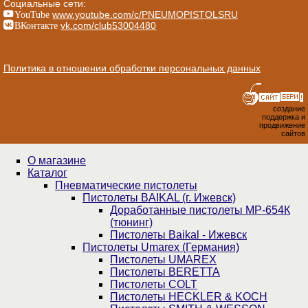
Социальные сети:
YouTube
www.youtube.com/c/PNEUMOPISTOLSRU
ВКонтакте
vk.com/club53004480
Политика в отношении обработки персональных данных
создание
поддержка и
продвижение
сайтов
О магазине
Каталог
Пнев­ма­ти­чес­кие пистолеты
Пистолеты BAIKAL (г. Ижевск)
Доработанные пистолеты МР-654К
(тюнинг)
Пистолеты Baikal - Ижевск
Пистолеты Umarex (Германия)
Пистолеты UMAREX
Пистолеты BERETTA
Пистолеты COLT
Пистолеты HECKLER & KOCH