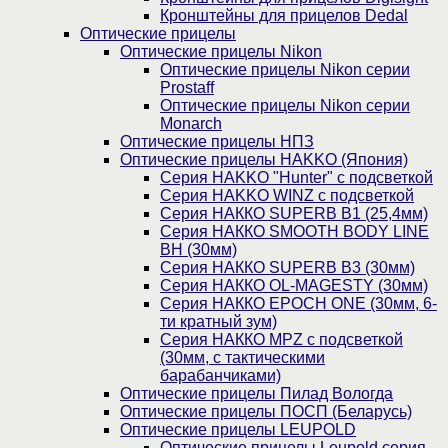
Кронштейны для прицелов Dedal
Оптические прицелы
Оптические прицелы Nikon
Оптические прицелы Nikon серии
Prostaff
Оптические прицелы Nikon серии
Monarch
Оптические прицелы НПЗ
Оптические прицелы HAKKO (Япония)
Cерия HAKKO "Hunter" с подсветкой
Серия НAKKO WINZ с подсветкой
Серия НАККО SUPERB B1 (25,4мм)
Серия НАККО SMOOTH BODY LINE
BH (30мм)
Серия НАККО SUPERB B3 (30мм)
Серия НАККО OL-MAGESTY (30мм)
Серия НАККО EPOCH ONE (30мм, 6-
ти кратный зум)
Серия НАККО MPZ с подсветкой
(30мм, c тактическими
барабанчиками)
Оптические прицелы Пилад Вологда
Оптические прицелы ПОСП (Беларусь)
Оптические прицелы LEUPOLD
Оптические прицелы Leupold серия