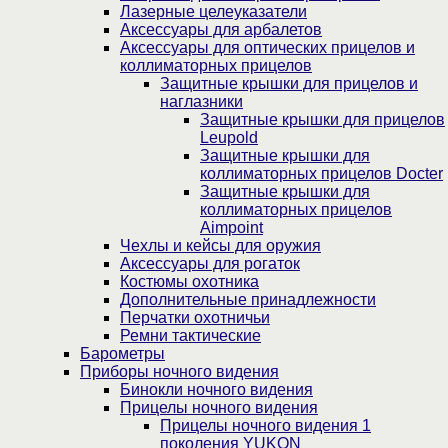
Лазерные целеуказатели
Аксессуары для арбалетов
Аксессуары для оптических прицелов и
коллиматорных прицелов
Защитные крышки для прицелов и
наглазники
Защитные крышки для прицелов
Leupold
Защитные крышки для
коллиматорных прицелов Docter
Защитные крышки для
коллиматорных прицелов
Aimpoint
Чехлы и кейсы для оружия
Аксессуары для рогаток
Костюмы охотника
Дополнительные принадлежности
Перчатки охотничьи
Ремни тактические
Барометры
Приборы ночного видения
Бинокли ночного видения
Прицелы ночного видения
Прицелы ночного видения 1
поколения YUKON