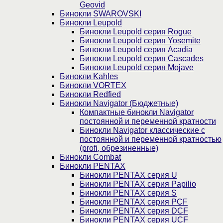
Geovid
Бинокли SWAROVSKI
Бинокли Leupold
Бинокли Leupold серия Rogue
Бинокли Leupold серия Yosemite
Бинокли Leupold серия Acadia
Бинокли Leupold серия Cascades
Бинокли Leupold серия Mojave
Бинокли Kahles
Бинокли VORTEX
Бинокли Redfied
Бинокли Navigator (Бюджетные)
Компактные бинокли Navigator
постоянной и переменной кратности
Бинокли Navigator классические с
постоянной и переменной кратностью
(profi, обрезиненные)
Бинокли Combat
Бинокли PENTAX
Бинокли PENTAX серия U
Бинокли PENTAX серия Papilio
Бинокли PENTAX серия S
Бинокли PENTAX серия PCF
Бинокли PENTAX серия DCF
Бинокли PENTAX серия UCF