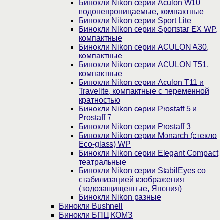
Бинокли Nikon серии Aculon W10
водонепроницаемые, компактные
Бинокли Nikon серии Sport Lite
Бинокли Nikon серии Sportstar EX WP,
компактные
Бинокли Nikon серии ACULON A30,
компактные
Бинокли Nikon серии ACULON Т51,
компактные
Бинокли Nikon серии Aculon T11 и
Travelite, компактные с переменной
кратностью
Бинокли Nikon серии Prostaff 5 и
Prostaff 7
Бинокли Nikon серии Prostaff 3
Бинокли Nikon серии Monarch (стекло
Eco-glass) WP
Бинокли Nikon серии Elegant Compact
театральные
Бинокли Nikon серии StabilEyes со
стабилизацией изображения
(водозащищенные, Япония)
Бинокли Nikon разные
Бинокли Bushnell
Бинокли БПЦ КОМЗ