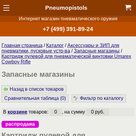
Pneumopistols
Интернет магазин пневматического оружия
+7 (499) 391-89-24
Главная страница
/
Каталог
/
Аксессуары и ЗИП для
пневматики, пусковые устр-ва
/
Запасные магазины
/
Картридж пулевой для пневматической винтовки Umarex
Cowboy Rifle
Запасные магазины
Назад в список товаров
Сравнительная таблица (
0
)
Фильтр по каталогу
В
корзине
товаров:
0
, на сумму
0 руб.
распродажа
Картридж пулевой для