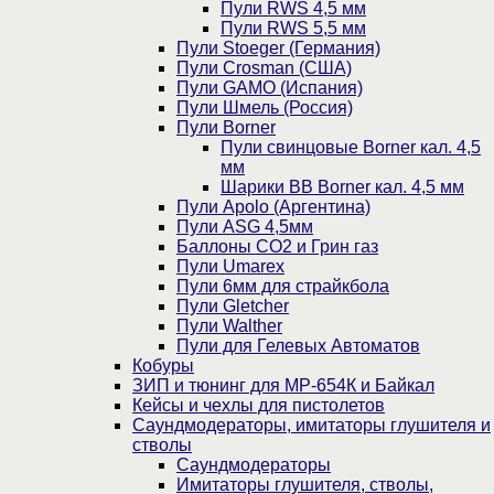
Пули RWS 4,5 мм
Пули RWS 5,5 мм
Пули Stoeger (Германия)
Пули Crosman (США)
Пули GAMO (Испания)
Пули Шмель (Россия)
Пули Borner
Пули свинцовые Borner кал. 4,5
мм
Шарики BB Borner кал. 4,5 мм
Пули Apolo (Аргентина)
Пули ASG 4,5мм
Баллоны CO2 и Грин газ
Пули Umarex
Пули 6мм для страйкбола
Пули Gletcher
Пули Walther
Пули для Гелевых Автоматов
Кобуры
ЗИП и тюнинг для МР-654К и Байкал
Кейсы и чехлы для пистолетов
Саундмодераторы, имитаторы глушителя и
стволы
Саундмодераторы
Имитаторы глушителя, стволы,