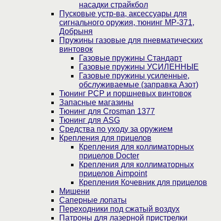
насадки страйкбол
Пусковые устр-ва, аксессуары для
сигнального оружия, тюнинг МР-371,
Добрыня
Пружины газовые для пневматических
винтовок
Газовые пружины Стандарт
Газовые пружины УСИЛЕННЫЕ
Газовые пружины усиленные,
обслуживаемые (заправка Азот)
Тюнинг PCP и поршневых винтовок
Запасные магазины
Тюнинг для Crosman 1377
Тюнинг для ASG
Средства по уходу за оружием
Крепления для прицелов
Крепления для коллиматорных
прицелов Docter
Крепления для коллиматорных
прицелов Aimpoint
Крепления Кочевник для прицелов
Мишени
Саперные лопаты
Переходники под сжатый воздух
Патроны для лазерной пристрелки