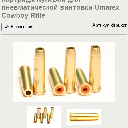
пневматической винтовки Umarex
Cowboy Rifle
Артикул
klrpukcr
В сравнение