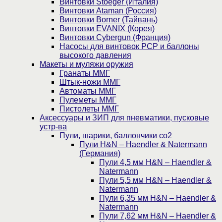
Винтовки Stoeger (Италия)
Винтовки Ataman (Россия)
Винтовки Borner (Тайвань)
Винтовки EVANIX (Корея)
Винтовки Cybergun (Франция)
Насосы для винтовок PCP и баллоны
высокого давления
Макеты и муляжи оружия
Гранаты ММГ
Штык-ножи ММГ
Автоматы ММГ
Пулеметы ММГ
Пистолеты ММГ
Аксессуары и ЗИП для пневматики, пусковые
устр-ва
Пули, шарики, баллончики со2
Пули H&N – Haendler & Natermann
(Германия)
Пули 4,5 мм H&N – Haendler &
Natermann
Пули 5,5 мм H&N – Haendler &
Natermann
Пули 6,35 мм H&N – Haendler &
Natermann
Пули 7,62 мм H&N – Haendler &