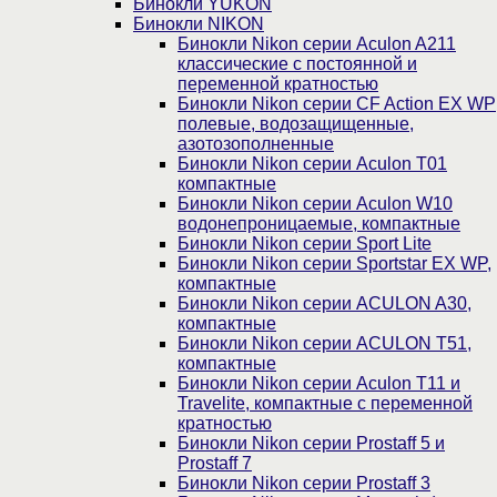
Бинокли YUKON
Бинокли NIKON
Бинокли Nikon серии Aculon A211
классические с постоянной и
переменной кратностью
Бинокли Nikon серии СF Action EX WP
полевые, водозащищенные,
азотозополненные
Бинокли Nikon серии Aculon T01
компактные
Бинокли Nikon серии Aculon W10
водонепроницаемые, компактные
Бинокли Nikon серии Sport Lite
Бинокли Nikon серии Sportstar EX WP,
компактные
Бинокли Nikon серии ACULON A30,
компактные
Бинокли Nikon серии ACULON Т51,
компактные
Бинокли Nikon серии Aculon T11 и
Travelite, компактные с переменной
кратностью
Бинокли Nikon серии Prostaff 5 и
Prostaff 7
Бинокли Nikon серии Prostaff 3