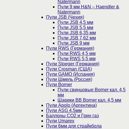
Natermann
Пули 9 мм H&N – Haendler &
Natermann
Пули JSB (Чехия)
Пули JSB 4,5 мм
Пули JSB 5,5 мм
Пули JSB 6,35 мм
Пули JSB 7,62 мм
Пули JSB 9 мм
Пули RWS (Германия)
Пули RWS 4,5 мм
Пули RWS 5,5 мм
Пули Stoeger (Германия)
Пули Crosman (США)
Пули GAMO (Испания)
Пули Шмель (Россия)
Пули Borner
Пули свинцовые Borner кал. 4,5
мм
Шарики BB Borner кал. 4,5 мм
Пули Apolo (Аргентина)
Пули ASG 4,5мм
Баллоны CO2 и Грин газ
Пули Umarex
Пули 6мм для страйкбола