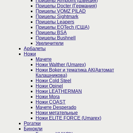
Прицелы Aimpoint (Швеция)
Прицелы Docter (Германия)
Прицелы VOMZ PILAD
Прицелы Sightmark
Прицелы Leapers
Прицелы EOTech (США)
Прицелы BSA
Прицелы Bushnell
Увеличители
Арбалеты
Ножи
Мачете
Ножи Walther (Umarex)
Ножи Boker и тематика АК(Автомат
Калашникова)
Ножи Cold Steel
Ножи Opinel
Ножи LEATHERMAN
Ножи Mora
Ножи COAST
Мачете Desperado
Ножи метательные
Ножи ELITE FORCE (Umarex)
Рогатки
Бинокли