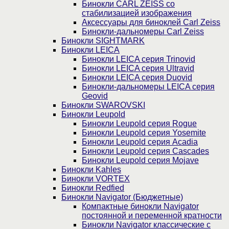
Бинокли CARL ZEISS со
стабилизацией изображения
Аксессуары для биноклей Carl Zeiss
Бинокли-дальномеры Carl Zeiss
Бинокли SIGHTMARK
Бинокли LEICA
Бинокли LEICA серия Trinovid
Бинокли LEICA серия Ultravid
Бинокли LEICA серия Duovid
Бинокли-дальномеры LEICA серия
Geovid
Бинокли SWAROVSKI
Бинокли Leupold
Бинокли Leupold серия Rogue
Бинокли Leupold серия Yosemite
Бинокли Leupold серия Acadia
Бинокли Leupold серия Cascades
Бинокли Leupold серия Mojave
Бинокли Kahles
Бинокли VORTEX
Бинокли Redfied
Бинокли Navigator (Бюджетные)
Компактные бинокли Navigator
постоянной и переменной кратности
Бинокли Navigator классические с