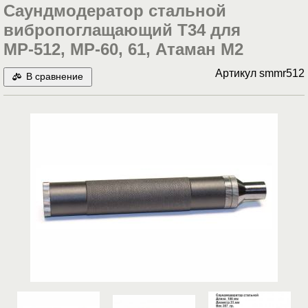
Саундмодератор стальной
вибропоглащающий T34 для
МР-512, МР-60, 61, Атаман М2
Артикул
smmr512
В сравнение