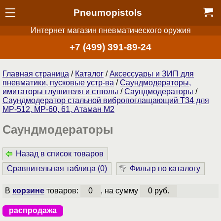
Pneumopistols
Интернет магазин пневматического оружия
+7 (499) 391-89-24
Главная страница
/
Каталог
/
Аксессуары и ЗИП для
пневматики, пусковые устр-ва
/
Саундмодераторы,
имитаторы глушителя и стволы
/
Саундмодераторы
/
Саундмодератор стальной вибропоглащающий T34 для
МР-512, МР-60, 61, Атаман М2
Саундмодераторы
Назад в список товаров
Сравнительная таблица (
0
)
Фильтр по каталогу
В
корзине
товаров:
0
, на сумму
0 руб.
распродажа