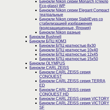
Бинокли Nikon серии Monarch (стекло
Eco-glass) WP
Бинокли Nikon серии Elegant Compact
театральные
Бинокли Nikon серии StabilEyes со
стабилизацией изображения
(водозащищенные, Япония)
Бинокли Nikon разные
Бинокли Bushnell
Бинокли БПЦ КОМЗ
Бинокли БПЦ кратностью 8х30
Бинокли БПЦ кратностью 10х40
Бинокли БПЦ кратностью 12х45
Бинокли БПЦ кратностью 15х50
Бинокли OLYMPUS
Бинокли CARL ZEISS
Бинокли CARL ZEISS серия
CONQUEST
Бинокли CARL ZEISS серия TERRA
ED
Бинокли CARL ZEISS серия
CONQUEST HD
Бинокли CARL ZEISS серия VICTORY
Бинокли CARL ZEISS серия VICTORY
SF