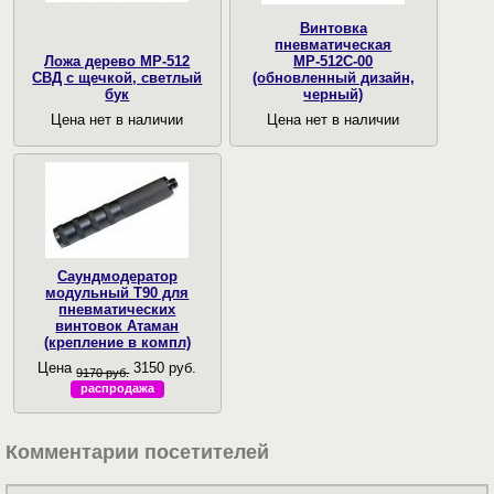
Винтовка
пневматическая
Ложа дерево МР-512
МР-512С-00
СВД с щечкой, светлый
(обновленный дизайн,
бук
черный)
Цена нет в наличии
Цена нет в наличии
Саундмодератор
модульный T90 для
пневматических
винтовок Атаман
(крепление в компл)
Цена
3150 руб.
9170 руб.
распродажа
Комментарии посетителей