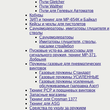
Пули Gletcher
Пули Walther
Пули для Гелевых Автоматов
Кобуры
ЗИП и тюнинг для МР-654К и Байкал
Кейсы и чехлы для пистолетов
Саундмодераторы, имитаторы глушителя и
стволы
Саундмодераторы
Имитаторы глушителя, стволы,
насадки страйкбол
Пусковые устр-ва, аксессуары для
сигнального оружия, тюнинг МР-371,
Добрыня
Пружины газовые для пневматических
винтовок
Газовые пружины Стандарт
Газовые пружины УСИЛЕННЫЕ
Газовые пружины усиленные,
обслуживаемые (заправка Азот)
Тюнинг PCP и поршневых винтовок
Запасные магазины
Тюнинг для Crosman 1377
Тюнинг для ASG
Средства по уходу за оружием