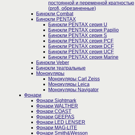
постоянной и переменной кратностью
(profi, обрезиненные)
Бинокли Combat
Бинокли PENTAX
Бинокли PENTAX серия U
Бинокли PENTAX серия Papilio
Бинокли PENTAX серия S
Бинокли PENTAX серия PCF
Бинокли PENTAX серия DCF
Бинокли PENTAX серия UCF
Бинокли PENTAX серия Marine
Бинокли Veber
Бинокли театральные
Монокуляры
Монокуляры Carl Zeiss
Монокуляры Leica
Монокуляры Navigator
Фонари
Фонари Sightmark
Фонари WALTHER
Фонари COAST
Фонари GEEPAS
Фонари LED LENSER
Фонари MAG-LITE
Фонари Smith&Wesson