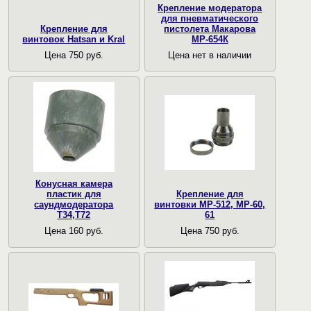
Крепление модератора
для пневматического
Крепление для
пистолета Макарова
винтовок Hatsan и Kral
МР-654К
Цена 750 руб.
Цена нет в наличии
Конусная камера
пластик для
Крепление для
саундмодератора
винтовки МР-512, МР-60,
Т34,Т72
61
Цена 160 руб.
Цена 750 руб.