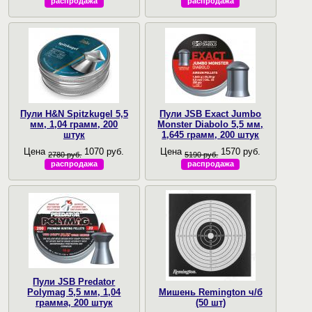
распродажа
распродажа
Пули H&N Spitzkugel 5,5
Пули JSB Exact Jumbo
мм, 1,04 грамм, 200
Monster Diabolo 5,5 мм,
штук
1,645 грамм, 200 штук
Цена
1070 руб.
Цена
1570 руб.
2780 руб.
5190 руб.
распродажа
распродажа
Пули JSB Predator
Polymag 5,5 мм, 1,04
Мишень Remington ч/б
грамма, 200 штук
(50 шт)