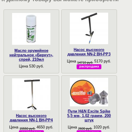
Насос высокого
Масло оружейное
давления NN-2 BH-PP3
нейтральное «Беркут»,
спрей, 210мл
Цена
5170 руб.
14710 руб.
Цена 530 руб.
распродажа
Пули H&N Excite Spike
Насос высокого
5,5 мм, 1.02 грамм, 200
давления NN-1 BH-PP4
штук
Цена
4650 руб.
Цена
1020 руб.
15550 руб.
2600 руб.