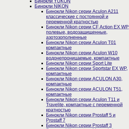
Бинокли YUKON
Бинокли NIKON
Бинокли Nikon серии Aculon A211
классические с постоянной и
переменной кратностью
Бинокли Nikon серии СF Action EX WP
полевые, водозащищенные,
азотозополненные
Бинокли Nikon серии Aculon T01
компактные
Бинокли Nikon серии Aculon W10
водонепроницаемые, компактные
Бинокли Nikon серии Sport Lite
Бинокли Nikon серии Sportstar EX WP,
компактные
Бинокли Nikon серии ACULON A30,
компактные
Бинокли Nikon серии ACULON Т51,
компактные
Бинокли Nikon серии Aculon T11 и
Travelite, компактные с переменной
кратностью
Бинокли Nikon серии Prostaff 5 и
Prostaff 7
Бинокли Nikon серии Prostaff 3