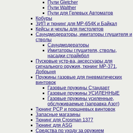
Пули Gletcher
Пули Walther
Пули для Гелевых Автоматов
Кобуры
ЗИП и тюнинг для МР-654К и Байкал
Кейсы и чехлы для пистолетов
Саундмодераторы, имитаторы глушителя и
стволы
Саундмодераторы
Имитаторы глушителя, стволы,
насадки страйкбол
Пусковые устр-ва, аксессуары для
сигнального оружия, тюнинг МР-371,
Добрыня
Пружины газовые для пневматических
винтовок
Газовые пружины Стандарт
Газовые пружины УСИЛЕННЫЕ
Газовые пружины усиленные,
обслуживаемые (заправка Азот)
Тюнинг PCP и поршневых винтовок
Запасные магазины
Тюнинг для Crosman 1377
Тюнинг для ASG
Средства по уходу за оружием