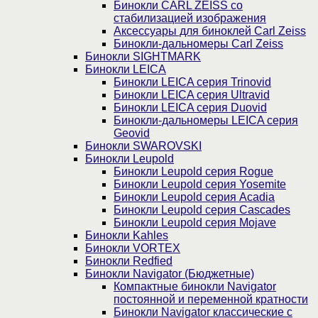
Бинокли CARL ZEISS со
стабилизацией изображения
Аксессуары для биноклей Carl Zeiss
Бинокли-дальномеры Carl Zeiss
Бинокли SIGHTMARK
Бинокли LEICA
Бинокли LEICA серия Trinovid
Бинокли LEICA серия Ultravid
Бинокли LEICA серия Duovid
Бинокли-дальномеры LEICA серия
Geovid
Бинокли SWAROVSKI
Бинокли Leupold
Бинокли Leupold серия Rogue
Бинокли Leupold серия Yosemite
Бинокли Leupold серия Acadia
Бинокли Leupold серия Cascades
Бинокли Leupold серия Mojave
Бинокли Kahles
Бинокли VORTEX
Бинокли Redfied
Бинокли Navigator (Бюджетные)
Компактные бинокли Navigator
постоянной и переменной кратности
Бинокли Navigator классические с