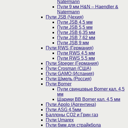
Natermann
Пули 9 мм H&N – Haendler &
Natermann
Пули JSB (Чехия)
Пули JSB 4,5 мм
Пули JSB 5,5 мм
Пули JSB 6,35 мм
Пули JSB 7,62 мм
Пули JSB 9 мм
Пули RWS (Германия)
Пули RWS 4,5 мм
Пули RWS 5,5 мм
Пули Stoeger (Германия)
Пули Crosman (США)
Пули GAMO (Испания)
Пули Шмель (Россия)
Пули Borner
Пули свинцовые Borner кал. 4,5
мм
Шарики BB Borner кал. 4,5 мм
Пули Apolo (Аргентина)
Пули ASG 4,5мм
Баллоны CO2 и Грин газ
Пули Umarex
Пули 6мм для страйкбола