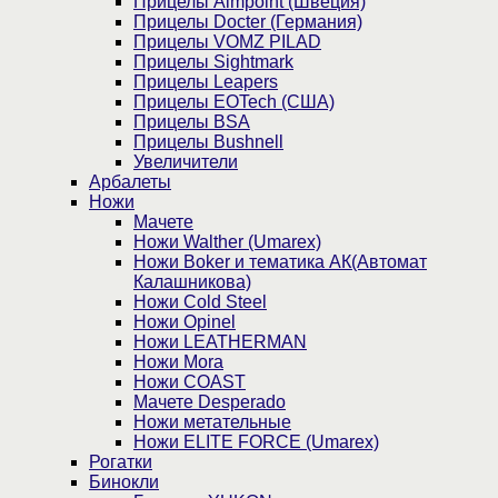
Прицелы Aimpoint (Швеция)
Прицелы Docter (Германия)
Прицелы VOMZ PILAD
Прицелы Sightmark
Прицелы Leapers
Прицелы EOTech (США)
Прицелы BSA
Прицелы Bushnell
Увеличители
Арбалеты
Ножи
Мачете
Ножи Walther (Umarex)
Ножи Boker и тематика АК(Автомат
Калашникова)
Ножи Cold Steel
Ножи Opinel
Ножи LEATHERMAN
Ножи Mora
Ножи COAST
Мачете Desperado
Ножи метательные
Ножи ELITE FORCE (Umarex)
Рогатки
Бинокли