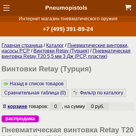
Pneumopistols
Интернет магазин пневматического оружия
+7 (499) 391-89-24
Главная страница
/
Каталог
/
Пневматические винтовки,
насосы PCP
/
Винтовки Retay (Турция)
/
Пневматическая
винтовка Retay T20 5,5 мм 3 Дж (РСР, пластик)
Винтовки Retay (Турция)
Назад в список товаров
Сравнительная таблица (
0
)
Фильтр по каталогу
В
корзине
товаров:
0
, на сумму
0 руб.
распродажа
Пневматическая винтовка Retay T20