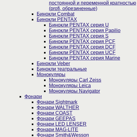
постоянной и переменной кратностью
(profi, обрезиненные)
Бинокли Combat
Бинокли PENTAX
Бинокли PENTAX серия U
Бинокли PENTAX серия Papilio
Бинокли PENTAX серия S
Бинокли PENTAX серия PCF
Бинокли PENTAX серия DCF
Бинокли PENTAX серия UCF
Бинокли PENTAX серия Marine
Бинокли Veber
Бинокли театральные
Монокуляры
Монокуляры Carl Zeiss
Монокуляры Leica
Монокуляры Navigator
Фонари
Фонари Sightmark
Фонари WALTHER
Фонари COAST
Фонари GEEPAS
Фонари LED LENSER
Фонари MAG-LITE
Фонари Smith&Wesson