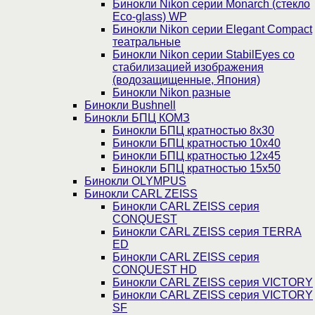
Бинокли Nikon серии Monarch (стекло
Eco-glass) WP
Бинокли Nikon серии Elegant Compact
театральные
Бинокли Nikon серии StabilEyes со
стабилизацией изображения
(водозащищенные, Япония)
Бинокли Nikon разные
Бинокли Bushnell
Бинокли БПЦ КОМЗ
Бинокли БПЦ кратностью 8х30
Бинокли БПЦ кратностью 10х40
Бинокли БПЦ кратностью 12х45
Бинокли БПЦ кратностью 15х50
Бинокли OLYMPUS
Бинокли CARL ZEISS
Бинокли CARL ZEISS серия
CONQUEST
Бинокли CARL ZEISS серия TERRA
ED
Бинокли CARL ZEISS серия
CONQUEST HD
Бинокли CARL ZEISS серия VICTORY
Бинокли CARL ZEISS серия VICTORY
SF