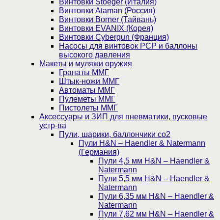
Винтовки Stoeger (Италия)
Винтовки Ataman (Россия)
Винтовки Borner (Тайвань)
Винтовки EVANIX (Корея)
Винтовки Cybergun (Франция)
Насосы для винтовок PCP и баллоны
высокого давления
Макеты и муляжи оружия
Гранаты ММГ
Штык-ножи ММГ
Автоматы ММГ
Пулеметы ММГ
Пистолеты ММГ
Аксессуары и ЗИП для пневматики, пусковые
устр-ва
Пули, шарики, баллончики со2
Пули H&N – Haendler & Natermann
(Германия)
Пули 4,5 мм H&N – Haendler &
Natermann
Пули 5,5 мм H&N – Haendler &
Natermann
Пули 6,35 мм H&N – Haendler &
Natermann
Пули 7,62 мм H&N – Haendler &