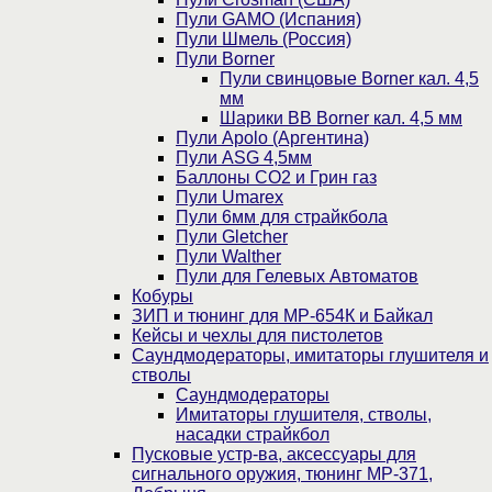
Пули GAMO (Испания)
Пули Шмель (Россия)
Пули Borner
Пули свинцовые Borner кал. 4,5
мм
Шарики BB Borner кал. 4,5 мм
Пули Apolo (Аргентина)
Пули ASG 4,5мм
Баллоны CO2 и Грин газ
Пули Umarex
Пули 6мм для страйкбола
Пули Gletcher
Пули Walther
Пули для Гелевых Автоматов
Кобуры
ЗИП и тюнинг для МР-654К и Байкал
Кейсы и чехлы для пистолетов
Саундмодераторы, имитаторы глушителя и
стволы
Саундмодераторы
Имитаторы глушителя, стволы,
насадки страйкбол
Пусковые устр-ва, аксессуары для
сигнального оружия, тюнинг МР-371,