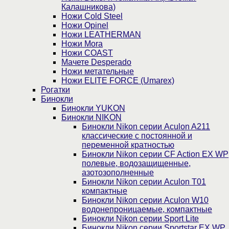
Калашникова)
Ножи Cold Steel
Ножи Opinel
Ножи LEATHERMAN
Ножи Mora
Ножи COAST
Мачете Desperado
Ножи метательные
Ножи ELITE FORCE (Umarex)
Рогатки
Бинокли
Бинокли YUKON
Бинокли NIKON
Бинокли Nikon серии Aculon A211
классические с постоянной и
переменной кратностью
Бинокли Nikon серии СF Action EX WP
полевые, водозащищенные,
азотозополненные
Бинокли Nikon серии Aculon T01
компактные
Бинокли Nikon серии Aculon W10
водонепроницаемые, компактные
Бинокли Nikon серии Sport Lite
Бинокли Nikon серии Sportstar EX WP,