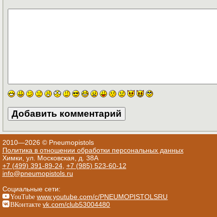
2010—2026 © Pneumopistols
Политика в отношении обработки персональных данных
Химки, ул. Московская, д. 38А
+7 (499) 391-89-24
,
+7 (985) 523-60-12
info@pneumopistols.ru
Социальные сети:
YouTube
www.youtube.com/c/PNEUMOPISTOLSRU
ВКонтакте
vk.com/club53004480