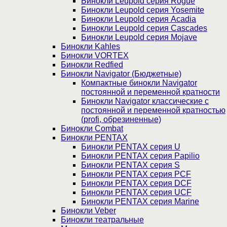
Бинокли Leupold серия Rogue
Бинокли Leupold серия Yosemite
Бинокли Leupold серия Acadia
Бинокли Leupold серия Cascades
Бинокли Leupold серия Mojave
Бинокли Kahles
Бинокли VORTEX
Бинокли Redfied
Бинокли Navigator (Бюджетные)
Компактные бинокли Navigator
постоянной и переменной кратности
Бинокли Navigator классические с
постоянной и переменной кратностью
(profi, обрезиненные)
Бинокли Combat
Бинокли PENTAX
Бинокли PENTAX серия U
Бинокли PENTAX серия Papilio
Бинокли PENTAX серия S
Бинокли PENTAX серия PCF
Бинокли PENTAX серия DCF
Бинокли PENTAX серия UCF
Бинокли PENTAX серия Marine
Бинокли Veber
Бинокли театральные