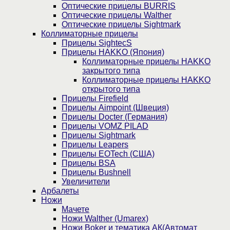
Оптические прицелы BURRIS
Оптические прицелы Walther
Оптические прицелы Sightmark
Коллиматорные прицелы
Прицелы SightecS
Прицелы HAKKO (Япония)
Коллиматорные прицелы HAKKO
закрытого типа
Коллиматорные прицелы HAKKO
открытого типа
Прицелы Firefield
Прицелы Aimpoint (Швеция)
Прицелы Docter (Германия)
Прицелы VOMZ PILAD
Прицелы Sightmark
Прицелы Leapers
Прицелы EOTech (США)
Прицелы BSA
Прицелы Bushnell
Увеличители
Арбалеты
Ножи
Мачете
Ножи Walther (Umarex)
Ножи Boker и тематика АК(Автомат