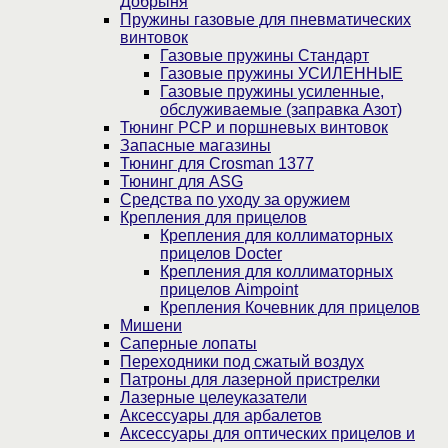
Добрыня
Пружины газовые для пневматических
винтовок
Газовые пружины Стандарт
Газовые пружины УСИЛЕННЫЕ
Газовые пружины усиленные,
обслуживаемые (заправка Азот)
Тюнинг PCP и поршневых винтовок
Запасные магазины
Тюнинг для Crosman 1377
Тюнинг для ASG
Средства по уходу за оружием
Крепления для прицелов
Крепления для коллиматорных
прицелов Docter
Крепления для коллиматорных
прицелов Aimpoint
Крепления Кочевник для прицелов
Мишени
Саперные лопаты
Переходники под сжатый воздух
Патроны для лазерной пристрелки
Лазерные целеуказатели
Аксессуары для арбалетов
Аксессуары для оптических прицелов и