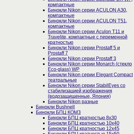
компактные
Бинокли Nikon серии ACULON A30,
компактные
Бинокли Nikon серии ACULON Т51,
компактные
Бинокли Nikon серии Aculon T11 и
Travelite, компактные с переменной
кратностью
Бинокли Nikon серии Prostaff 5 и
Prostaff 7
Бинокли Nikon серии Prostaff 3
Бинокли Nikon серии Monarch (стекло
Eco-glass) WP
Бинокли Nikon серии Elegant Compact
театральные
Бинокли Nikon серии StabilEyes со
стабилизацией изображения
(водозащищенные, Япония)
Бинокли Nikon разные
Бинокли Bushnell
Бинокли БПЦ КОМЗ
Бинокли БПЦ кратностью 8х30
Бинокли БПЦ кратностью 10х40
Бинокли БПЦ кратностью 12х45
Бинокли БПЦ кратностью 15х50