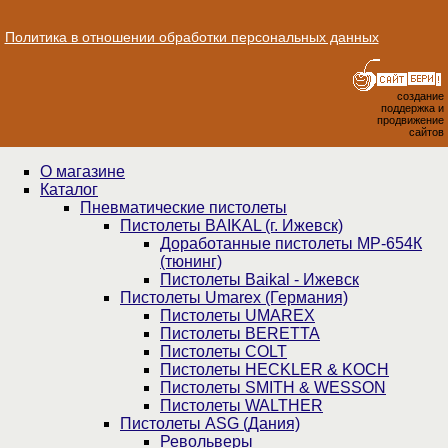
Политика в отношении обработки персональных данных
создание
поддержка и
продвижение
сайтов
О магазине
Каталог
Пнев­ма­ти­чес­кие пистолеты
Пистолеты BAIKAL (г. Ижевск)
Доработанные пистолеты МР-654К
(тюнинг)
Пистолеты Baikal - Ижевск
Пистолеты Umarex (Германия)
Пистолеты UMAREX
Пистолеты BERETTA
Пистолеты COLT
Пистолеты HECKLER & KOCH
Пистолеты SMITH & WESSON
Пистолеты WALTHER
Пистолеты ASG (Дания)
Револьверы