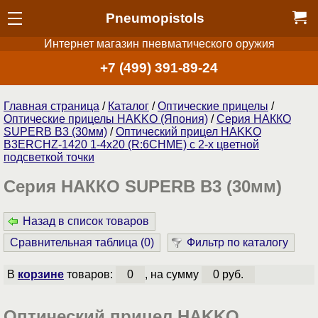
Pneumopistols
Интернет магазин пневматического оружия
+7 (499) 391-89-24
Главная страница
/
Каталог
/
Оптические прицелы
/
Оптические прицелы HAKKO (Япония)
/
Серия НАККО
SUPERB B3 (30мм)
/
Оптический прицел HAKKO
B3ERCHZ-1420 1-4x20 (R:6CHME) с 2-x цветной
подсветкой точки
Серия НАККО SUPERB B3 (30мм)
Назад в список товаров
Сравнительная таблица (
0
)
Фильтр по каталогу
В
корзине
товаров:
0
, на сумму
0 руб.
Оптический прицел HAKKO