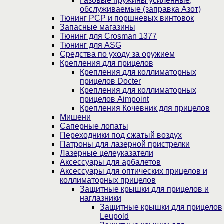
Газовые пружины усиленные,
обслуживаемые (заправка Азот)
Тюнинг PCP и поршневых винтовок
Запасные магазины
Тюнинг для Crosman 1377
Тюнинг для ASG
Средства по уходу за оружием
Крепления для прицелов
Крепления для коллиматорных
прицелов Docter
Крепления для коллиматорных
прицелов Aimpoint
Крепления Кочевник для прицелов
Мишени
Саперные лопаты
Переходники под сжатый воздух
Патроны для лазерной пристрелки
Лазерные целеуказатели
Аксессуары для арбалетов
Аксессуары для оптических прицелов и
коллиматорных прицелов
Защитные крышки для прицелов и
наглазники
Защитные крышки для прицелов
Leupold