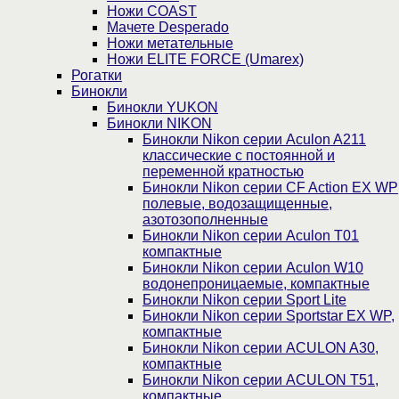
Ножи COAST
Мачете Desperado
Ножи метательные
Ножи ELITE FORCE (Umarex)
Рогатки
Бинокли
Бинокли YUKON
Бинокли NIKON
Бинокли Nikon серии Aculon A211
классические с постоянной и
переменной кратностью
Бинокли Nikon серии СF Action EX WP
полевые, водозащищенные,
азотозополненные
Бинокли Nikon серии Aculon T01
компактные
Бинокли Nikon серии Aculon W10
водонепроницаемые, компактные
Бинокли Nikon серии Sport Lite
Бинокли Nikon серии Sportstar EX WP,
компактные
Бинокли Nikon серии ACULON A30,
компактные
Бинокли Nikon серии ACULON Т51,
компактные