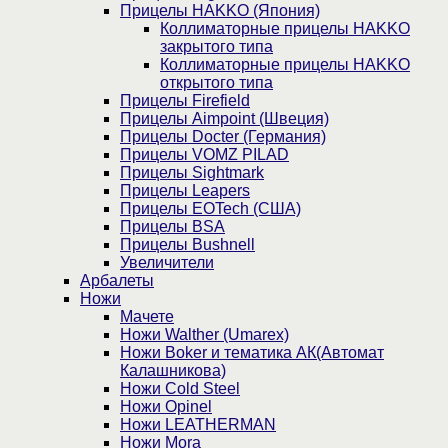
Прицелы HAKKO (Япония)
Коллиматорные прицелы HAKKO
закрытого типа
Коллиматорные прицелы HAKKO
открытого типа
Прицелы Firefield
Прицелы Aimpoint (Швеция)
Прицелы Docter (Германия)
Прицелы VOMZ PILAD
Прицелы Sightmark
Прицелы Leapers
Прицелы EOTech (США)
Прицелы BSA
Прицелы Bushnell
Увеличители
Арбалеты
Ножи
Мачете
Ножи Walther (Umarex)
Ножи Boker и тематика АК(Автомат
Калашникова)
Ножи Cold Steel
Ножи Opinel
Ножи LEATHERMAN
Ножи Mora