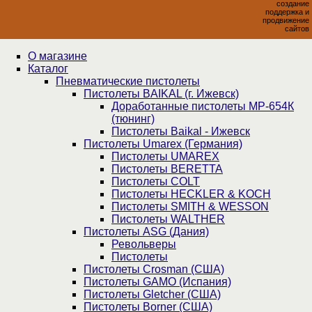
создание
поддержка и
продвижение
сайтов
О магазине
Каталог
Пнев­ма­ти­чес­кие пистолеты
Пистолеты BAIKAL (г. Ижевск)
Доработанные пистолеты МР-654К
(тюнинг)
Пистолеты Baikal - Ижевск
Пистолеты Umarex (Германия)
Пистолеты UMAREX
Пистолеты BERETTA
Пистолеты COLT
Пистолеты HECKLER & KOCH
Пистолеты SMITH & WESSON
Пистолеты WALTHER
Пистолеты ASG (Дания)
Револьверы
Пистолеты
Пистолеты Crosman (США)
Пистолеты GAMO (Испания)
Пистолеты Gletcher (США)
Пистолеты Borner (США)