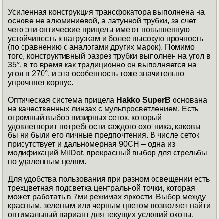
Усиленная конструкция трансфокатора выполнена на
основе не алюминиевой, а латунной трубки, за счет
чего эти оптические прицелы имеют повышенную
устойчивость к нагрузкам и более высокую прочность
(по сравнению с аналогами других марок). Помимо
того, конструктивный разрез трубки выполнен на угол в
35°, в то время как традиционно он выполняется на
угол в 270°, и эта особенность тоже значительно
упрочняет корпус.
Оптическая система прицела
Hakko SuperB
основана
на качественных линзах с мульпросветлением. Есть
огромный выбор визирных сеток, который
удовлетворит потребности каждого охотника, каковы
бы ни были его личные предпочтения. В числе сеток
присутствует и дальномерная 90СН – одна из
модификаций MilDot, прекрасный выбор для стрельбы
по удаленным целям.
Для удобства пользования при разном освещении есть
трехцветная подсветка центральной точки, которая
может работать в 7ми режимах яркости. Выбор между
красным, зеленым или черным цветом позволяет найти
оптимальный вариант для текущих условий охоты.