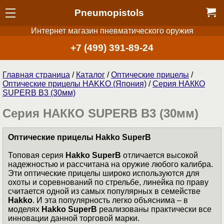
Pneumopistols
Интернет магазин пневматического оружия
+7 (499) 391-89-24
Главная страница
/
Каталог
/
Оптические прицелы
/
Оптические прицелы HAKKO (Япония)
/
Серия НАККО
SUPERB B3 (30мм)
Серия НАККО SUPERB B3 (30мм)
Оптические прицелы Hakko SuperB
Топовая серия
Hakko SuperB
отличается высокой
надежностью и рассчитана на оружие любого калибра.
Эти оптические прицелы широко используются для
охоты и соревнований по стрельбе, линейка по праву
считается одной из самых популярных в семействе
Hakko
. И эта популярность легко объяснима – в
моделях
Hakko SuperB
реализованы практически все
инновации данной торговой марки.