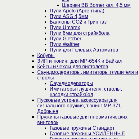
Шарики BB Borner кал. 4,5 мм
Пули Apolo (Аргентина)
Пули ASG 4,5мм
Баллоны CO2 и Грин газ
Пули Umarex
Пули 6мм для страйкбола
Пули Gletcher
Пули Walther
Пули для Гелевых Автоматов
Кобуры
ЗИП и тюнинг для МР-654К и Байкал
Кейсы и чехлы для пистолетов
Саундмодераторы, имитаторы глушителя и
стволы
Саундмодераторы
Имитаторы глушителя, стволы,
насадки страйкбол
Пусковые устр-ва, аксессуары для
сигнального оружия, тюнинг МР-371,
Добрыня
Пружины газовые для пневматических
винтовок
Газовые пружины Стандарт
Газовые пружины УСИЛЕННЫЕ