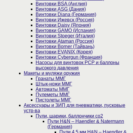
Винтовки BSA (Англия)
Винтовки ASG (Дания)
Винтовки Diana (Германия)
Винтовки Ижевск (Россия)
Винтовки Daisy (Япония)
Винтовки GAMO (Испания)
Винтовки Stoeger (Италия)
Винтовки Ataman (Россия)
Винтовки Borner (Тайвань)
Винтовки EVANIX (Корея)
Винтовки Cybergun (Франция)
Насосы для винтовок PCP и баллоны
высокого давления
Макеты и муляжи оружия
Гранаты ММГ
Штык-ножи ММГ
Автоматы ММГ
Пулеметы ММГ
Пистолеты ММГ
Аксессуары и ЗИП для пневматики, пусковые
устр-ва
Пули, шарики, баллончики со2
Пули H&N – Haendler & Natermann
(Германия)
Пули 4,5 мм H&N – Haendler &