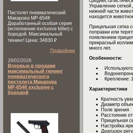
среднестатистическ
Управление сеткой 
нижней части живот
Пистолет пневматический
находится животно
Макарова МР-654К
Доработанный особая серия
Прицельная сетка 
(исполнение exclusive killer) с
поправки или терят
бородой. Максимальный
появлением прицела
тюнинг! Цена: 34830
₽
прекрасный коллим
много лет.
Подробнее
Особенности:
28/02/2026
Впервые в продаже
Используются 
максимальный тюнинг
Водонепрониц
пневматического
Крепление: 1"
пистолета Макарова
МР-654К exclusive с
Характеристики
бородой
Кратность ув
Диаметр объ
Поле зрения 2
Расстояние о
Прицельная се
Настройка яр
Диапазон рег