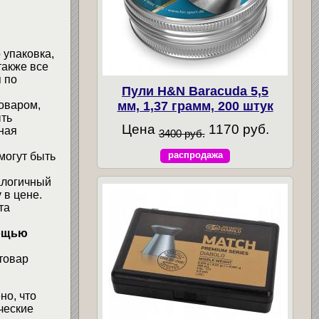
 упаковка,
также все
 по
Пули H&N Baracuda 5,5
мм, 1,37 грамм, 200 штук
товаром,
ыть
Цена
1170 руб.
ная
3400 руб.
распродажа
могут быть
алогичный
 в цене.
та
мощью
товар
но, что
ческие