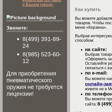
курьерская доставка
в Вашем городе:
Как купить
Вы можете добавлят
товаров. Чтобы пос
меню «Корзина».
Звоните:
Выбрав интересующ
8(499) 391-89-
способом:
24
на сайте:
8(985) 523-60-
Выбрав товары
«Оформить зак
12
Оставляйте р
связаться с в
Для приобретения
по e-mail:
Вы можете на
пневматического
онлайн-зая
оружия не требуется
живете не в М
лицензии!
по телефон
Вы можете про
8 (499
сайта: