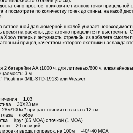
ого Белохвостого оленя (40 см).
достаточно простое: приложите нижнюю точку прицельной с
а и посмотрите по количеству точек до спины, на какой дис
е.
со встроенной дальномерной шкалой убирает необходимост
ь время на расчеты, достаточно прицелится и выстрелить. 
 Xbow теперь и энтузиасты стрельбы из арбалета смогли п
аторный прицел, качеством которого охотники наслаждают
2 батарейки АА (1000 ч. для литиевых/600 ч. алкалайновы
аемость: 3 м
 Picatinny (MIL-STD-1913) или Weaver
еличения 1.03
ектива 30Х23 мм
8м/100м * при расстоянии от глаза в 12 см
т глаза любое
тка Круг (65 МОА) с точкой (1 МОА)
кости 20 позиций
улировки ввода поправок, на 100м -40/+40 МОА