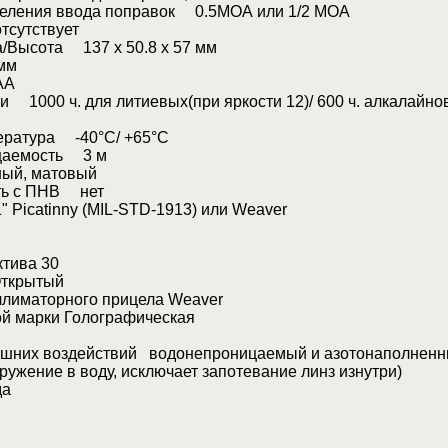
деления ввода поправок 0.5МОА или 1/2 МОА
сутствует
/Высота 137 х 50.8 х 57 мм
мм
АА
и 1000 ч. для литиевых(при яркости 12)/ 600 ч. алкалайно
ература -40°C/ +65°C
цаемость 3 м
ый, матовый
ть с ПНВ нет
Picatinny (MIL-STD-1913) или Weaver
ктива 30
Открытый
ллиматорного прицела Weaver
ой марки Голографическая
ешних воздействий водонепроницаемый и азотонаполнен
гружение в воду, исключает запотевание линз изнутри)
да