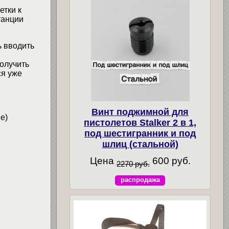
етки к
танции
ь вводить
С
олучить
ся уже
Винт поджимной для
е)
пистолетов Stalker 2 в 1,
под шестигранник и под
шлиц (стальной)
Цена
600 руб.
2270 руб.
распродажа