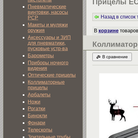
Прицелы EO
Пневматические
винтовки, насосы
Назад в список
PCP
Макеты и муляжи
оружия
В
корзине
товаро
Аксессуары и ЗИП
Коллиматор
для пневматики,
пусковые устр-ва
Барометры
В сравнение
Приборы ночного
видения
Оптические прицелы
Коллиматорные
прицелы
Арбалеты
Ножи
Рогатки
Бинокли
Фонари
Телескопы
Зрительные трубы