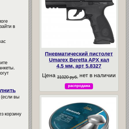
логе
зайти в
вас
Пневматический пистолет
Umarex Beretta APX кал
мите
4,5 мм, арт 5.8327
анкеты.
огут
Цена
нет в наличии
31020 руб.
распродажа
лнить
 (если вы
ез корзину