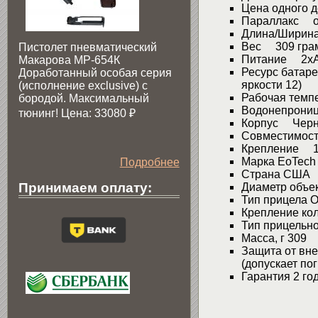
Цена одного 
Параллакс от
Длина/Ширина
Вес 309 гра
Пистолет пневматический
Питание 2х
Макарова МР-654К
Ресурс батаре
Доработанный особая серия
яркости 12)
(исполнение exclusive) c
Рабочая темп
бородой. Максимальный
Водонепрони
тюнинг! Цена: 33080
₽
Корпус Черн
Совместимос
Крепление 1" 
Марка EoTech
Подробнее
Страна США
Принимаем оплату:
Диаметр объе
Тип прицела 
Крепление ко
Тип прицельн
Масса, г 309
Защита от вн
(допускает по
Гарантия 2 го