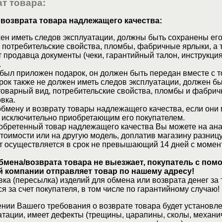
т товара:
 возврата товара надлежащего качества:
ен иметь следов эксплуатации, должны быть сохранены его
 потребительские свойства, пломбы, фабричные ярлыки, а 
 продавца документы (чеки, гарантийный талон, инструкция
.
 был приложен подарок, он должен быть передан вместе с 
рок также не должен иметь следов эксплуатации, должен б
товарный вид, потребительские свойства, пломбы и фабрич
вка.
бмену и возврату товары надлежащего качества, если они 
 исключительно приобретающим его покупателем.
обретенный товар надлежащего качества Вы можете на ан
стоимости или на другую модель, доплатив магазину разницу
т осуществляется в срок не превышающий 14 дней с момен
бмена/возврата товара не выезжает, покупатель с по
 компании отправляет товар по нашему адресу!
ка (пересылка) изделий для обмена или возврата денег за 
я за счет покупателя, в том числе по гарантийному случаю!
нии Вашего требования о возврате товара будет установле
атации, имеет дефекты (трещины, царапины, сколы, механи