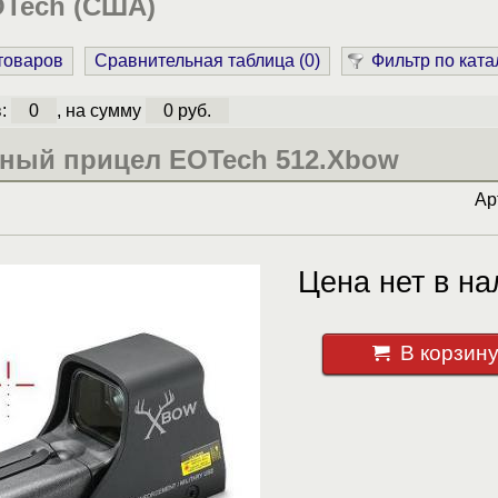
Tech (США)
 товаров
Сравнительная таблица (
0
)
Фильтр по ката
в:
0
, на сумму
0 руб.
ный прицел EOTech 512.Xbow
Ар
Цена нет в на
В корзин