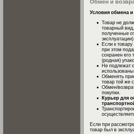
Обмен и возвра
Условия обмена и
Товар не долж
товарный вид,
полученные от
эксплуатации)
Если к товару
при этом пода
сохранен его 
(родная) упако
Не подлежат о
использованы
Обменять при
товар той же 
Обмен/возвра
покупки.
Курьер для о
транспортной
Транспортиров
осуществляетс
Если при рассмотре
товар был в эксплу