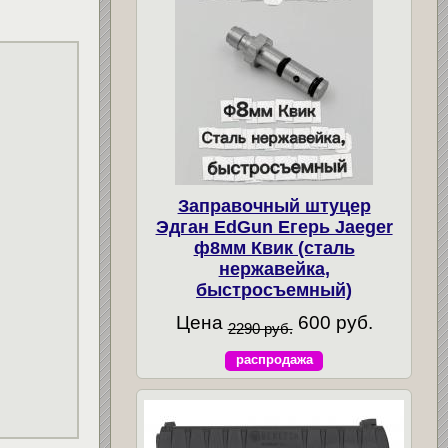
Заправочный штуцер
Эдган EdGun Егерь Jaeger
ф8мм Квик (сталь
нержавейка,
быстросъемный)
Цена
600 руб.
2290 руб.
распродажа