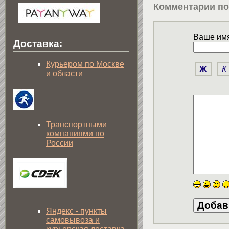
Комментарии по
Ваше имя
Доставка:
Курьером по Москве
Ж
К
и области
Транспортными
компаниями по
России
Яндекс - пункты
самовывоза и