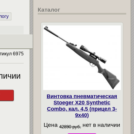
Каталог
логу
тикул
6975
личии
у
Винтовка пневматическая
Stoeger X20 Synthetic
Combo, кал. 4,5 (прицел 3-
9х40)
Цена
нет в наличии
42890 руб.