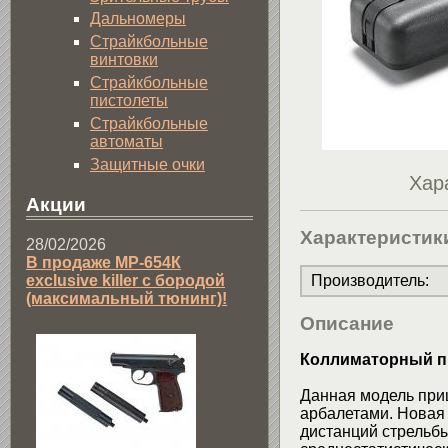
Дальномеры
Страйкбольные
винтовки
Страйкбольные
пистолеты
Страйкбольные
автоматы
Защитные очки
Хар
Акции
Характеристик
28/02/2026
В продаже МР-654К
exclusive killer с бородой
Производитель
:
(максимальный тюнинг)!
Описание
Коллиматорный п
Данная модель при
арбалетами. Новая 
дистанций стрельбы