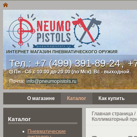
ИНТЕРНЕТ МАГАЗИН ПНЕВМАТИЧЕСКОГО ОРУЖИЯ
Тел.:
+7 (499) 391-89-24
,
+7
Пн - Сб с 10:00 до 20:00 (по Мск). Вс - выходной.
Почта:
info@pneumopistols.ru
О магазине
Каталог
Как купить
Главная страница
/
Каталог
Коллиматорный при
Пнев­ма­ти­чес­кие
пистолеты