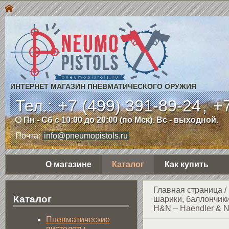
ИНТЕРНЕТ МАГАЗИН ПНЕВМАТИЧЕСКОГО ОРУЖИЯ
Тел.:
+7 (499) 391-89-24
,
+7
Пн - Сб с 10:00 до 20:00 (по Мск). Вс - выходной.
Почта:
info@pneumopistols.ru
О магазине
Каталог
Как купить
Главная страница
/
Каталог
шарики, баллончики
H&N – Haendler & 
Пнев­ма­ти­чес­кие
пистолеты