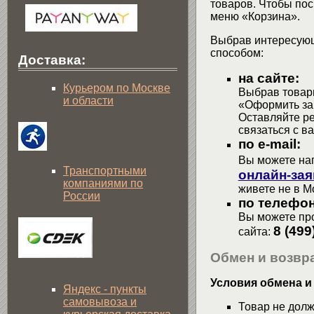
товаров. Чтобы пос
меню «Корзина».
Выбрав интересующ
способом:
Доставка:
на сайте:
Курьером по Москве
Выбрав товары
и области
«Оформить зак
Оставляйте р
связаться с в
по e-mail:
Вы можете на
Транспортными
онлайн-зая
компаниями по
живете не в М
России
по телефон
Вы можете про
8 (499
сайта:
Обмен и возвра
Условия обмена и
Яндекс - пункты
самовывоза и
Товар не долж