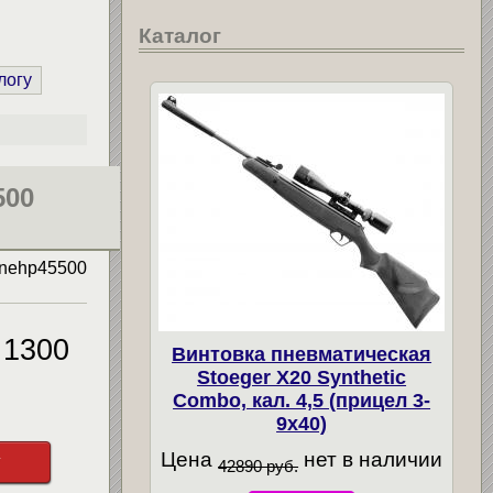
Каталог
логу
500
nehp45500
1300
Винтовка пневматическая
Stoeger X20 Synthetic
Combo, кал. 4,5 (прицел 3-
9х40)
Цена
нет в наличии
у
42890 руб.