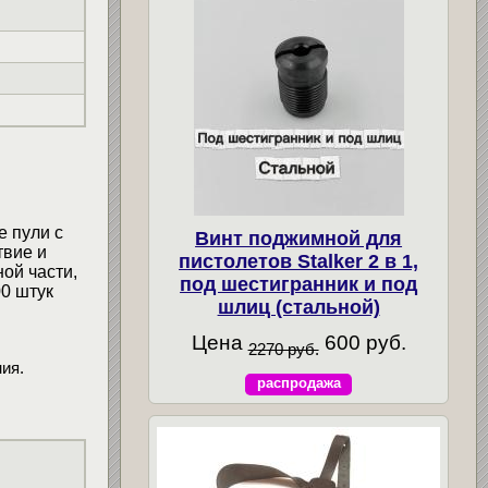
е пули с
Винт поджимной для
твие и
пистолетов Stalker 2 в 1,
ой части,
под шестигранник и под
00 штук
шлиц (стальной)
Цена
600 руб.
2270 руб.
ия.
распродажа