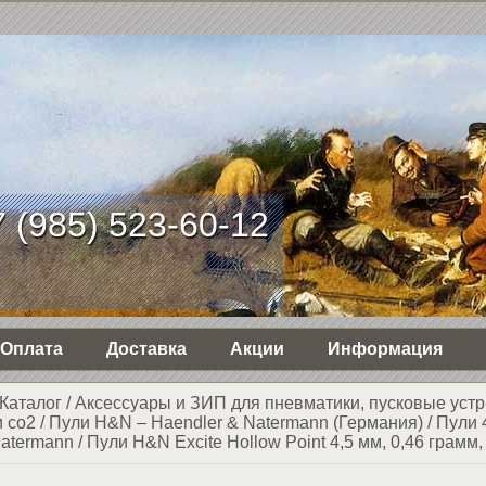
 (985) 523-60-12
Оплата
Доставка
Акции
Информация
Каталог
/
Аксессуары и ЗИП для пневматики, пусковые устр
 со2
/
Пули H&N – Haendler & Natermann (Германия)
/
Пули 
Natermann
/
Пули H&N Excite Hollow Point 4,5 мм, 0,46 грамм,