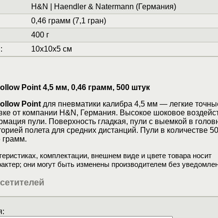
H&N | Haendler & Natermann (Германия)
0,46 грамм (7,1 гран)
400 г
и
:
10x10x5 см
llow Point 4,5 мм, 0,46 грамм, 500 штук
ollow Point
для пневматики калибра 4,5 мм — легкие точны
вке от компании H&N, Германия. Высокое шоковое воздейс
ация пули. Поверхность гладкая, пули с выемкой в головн
торией полета для средних дистанций. Пули в количестве 5
 грамм.
еристиках, комплектации, внешнем виде и цвете товара носит
актер; они могут быть изменены производителем без уведомлен
сетителей
: