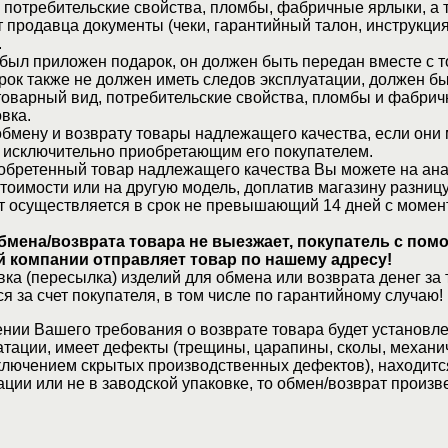
 потребительские свойства, пломбы, фабричные ярлыки, а 
 продавца документы (чеки, гарантийный талон, инструкция
.
 был приложен подарок, он должен быть передан вместе с 
рок также не должен иметь следов эксплуатации, должен б
товарный вид, потребительские свойства, пломбы и фабрич
вка.
бмену и возврату товары надлежащего качества, если они 
 исключительно приобретающим его покупателем.
обретенный товар надлежащего качества Вы можете на ан
стоимости или на другую модель, доплатив магазину разницу
т осуществляется в срок не превышающий 14 дней с момен
бмена/возврата товара не выезжает, покупатель с по
 компании отправляет товар по нашему адресу!
ка (пересылка) изделий для обмена или возврата денег за 
я за счет покупателя, в том числе по гарантийному случаю!
нии Вашего требования о возврате товара будет установле
атации, имеет дефекты (трещины, царапины, сколы, механи
ключением скрытых производственных дефектов), находитс
ции или не в заводской упаковке, то обмен/возврат произв