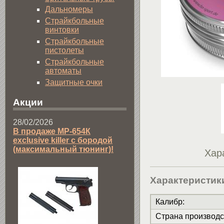
Дальномеры
Страйкбольные
винтовки
Страйкбольные
пистолеты
Страйкбольные
автоматы
Защитные очки
Акции
28/02/2026
В продаже МР-654К
exclusive killer с бородой
(максимальный тюнинг)!
Хар
Характеристик
Калибр
:
Страна производс