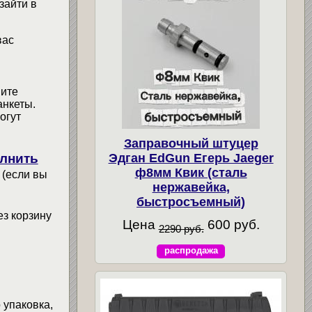
зайти в
вас
мите
анкеты.
огут
Заправочный штуцер
Эдган EdGun Егерь Jaeger
лнить
ф8мм Квик (сталь
 (если вы
нержавейка,
быстросъемный)
ез корзину
Цена
600 руб.
2290 руб.
распродажа
 упаковка,