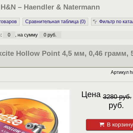
 H&N – Haendler & Natermann
 товаров
Сравнительная таблица (
0
)
Фильтр по ката
в:
0
, на сумму
0 руб.
ite Hollow Point 4,5 мм, 0,46 грамм, 
Артикул
h
Цена
3280 руб.
руб.
В корзин