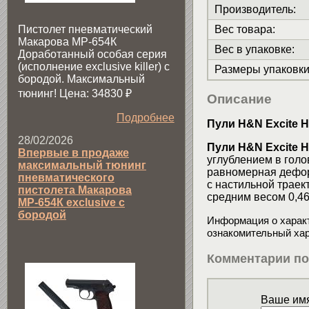
Производитель
:
Пистолет пневматический
Вес товара
:
Макарова МР-654К
Вес в упаковке
:
Доработанный особая серия
(исполнение exclusive killer) с
Размеры упаковк
бородой. Максимальный
тюнинг! Цена: 34830
₽
Описание
Подробнее
Пули H&N Excite Ho
28/02/2026
Пули H&N Excite H
Впервые в продаже
углублением в голо
максимальный тюнинг
равномерная деформ
пневматического
с настильной траек
пистолета Макарова
средним весом 0,46
МР-654К exclusive с
бородой
Информация о характ
ознакомительный хар
Комментарии по
Ваше имя