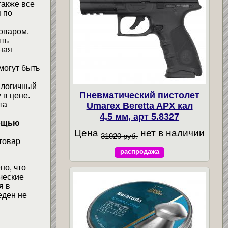
также все
 по
товаром,
ыть
ная
могут быть
алогичный
Пневматический пистолет
 в цене.
та
Umarex Beretta APX кал
4,5 мм, арт 5.8327
мощью
Цена
нет в наличии
31020 руб.
товар
распродажа
но, что
ческие
я в
еден не