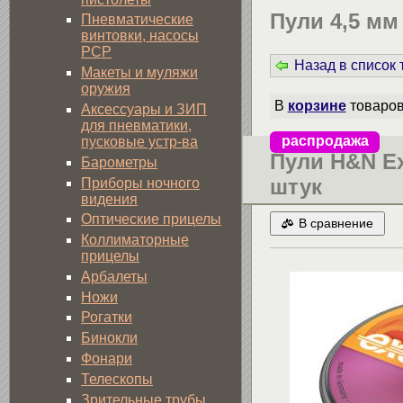
Пули 4,5 мм
Пневматические
винтовки, насосы
PCP
Назад в список
Макеты и муляжи
оружия
В
корзине
товаро
Аксессуары и ЗИП
для пневматики,
распродажа
пусковые устр-ва
Пули H&N Exc
Барометры
штук
Приборы ночного
видения
Оптические прицелы
В сравнение
Коллиматорные
прицелы
Арбалеты
Ножи
Рогатки
Бинокли
Фонари
Телескопы
Зрительные трубы