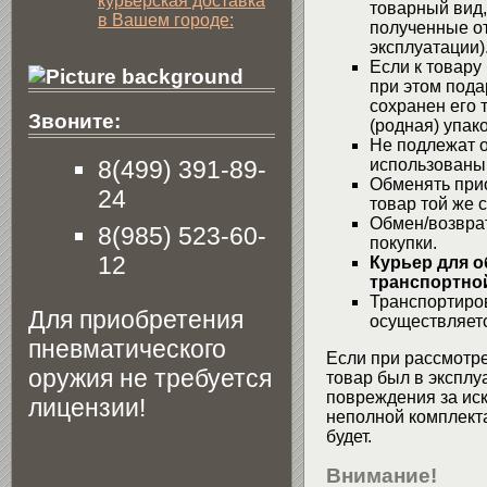
курьерская доставка
товарный вид,
в Вашем городе:
полученные от
эксплуатации)
Если к товару
при этом пода
сохранен его 
Звоните:
(родная) упако
Не подлежат о
8(499) 391-89-
использованы
Обменять при
24
товар той же 
Обмен/возвра
8(985) 523-60-
покупки.
12
Курьер для о
транспортной
Транспортиров
Для приобретения
осуществляетс
пневматического
Если при рассмотре
оружия не требуется
товар был в эксплу
повреждения за ис
лицензии!
неполной комплекта
будет.
Внимание!