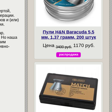
ертой,
ерации.
ов и (или)
ия.
Пули H&N Baracuda 5,5
ар,
мм, 1,37 грамм, 200 штук
. Но наша
шим
Цена
1170 руб.
ивно-
3400 руб.
распродажа