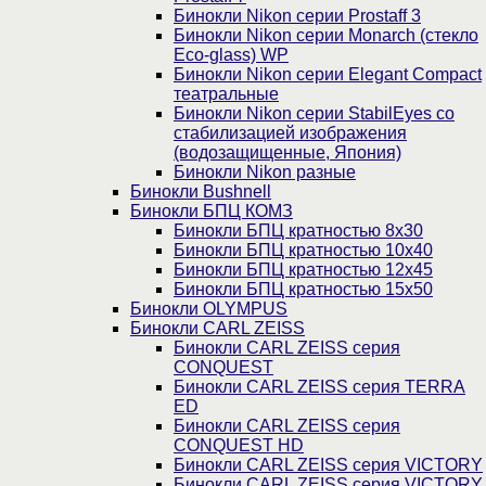
Бинокли Nikon серии Prostaff 3
Бинокли Nikon серии Monarch (стекло
Eco-glass) WP
Бинокли Nikon серии Elegant Compact
театральные
Бинокли Nikon серии StabilEyes со
стабилизацией изображения
(водозащищенные, Япония)
Бинокли Nikon разные
Бинокли Bushnell
Бинокли БПЦ КОМЗ
Бинокли БПЦ кратностью 8х30
Бинокли БПЦ кратностью 10х40
Бинокли БПЦ кратностью 12х45
Бинокли БПЦ кратностью 15х50
Бинокли OLYMPUS
Бинокли CARL ZEISS
Бинокли CARL ZEISS серия
CONQUEST
Бинокли CARL ZEISS серия TERRA
ED
Бинокли CARL ZEISS серия
CONQUEST HD
Бинокли CARL ZEISS серия VICTORY
Бинокли CARL ZEISS серия VICTORY