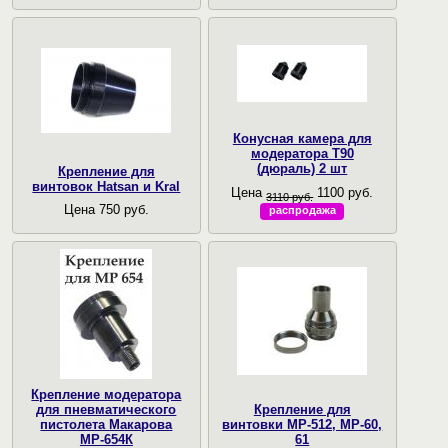
Конусная камера для
модератора Т90
(дюраль) 2 шт
Крепление для
винтовок Hatsan и Kral
Цена
1100 руб.
3110 руб.
Цена 750 руб.
распродажа
Крепление модератора
для пневматического
Крепление для
пистолета Макарова
винтовки МР-512, МР-60,
МР-654К
61