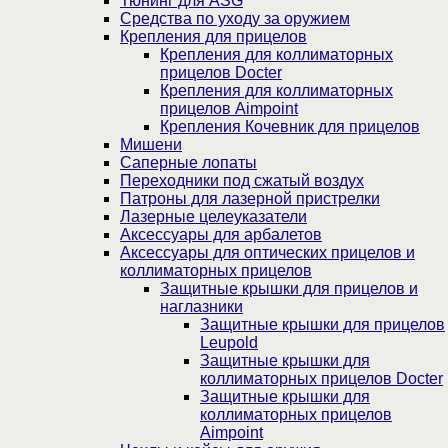
Тюнинг для ASG
Средства по уходу за оружием
Крепления для прицелов
Крепления для коллиматорных
прицелов Docter
Крепления для коллиматорных
прицелов Aimpoint
Крепления Кочевник для прицелов
Мишени
Саперные лопаты
Переходники под сжатый воздух
Патроны для лазерной пристрелки
Лазерные целеуказатели
Аксессуары для арбалетов
Аксессуары для оптических прицелов и
коллиматорных прицелов
Защитные крышки для прицелов и
наглазники
Защитные крышки для прицелов
Leupold
Защитные крышки для
коллиматорных прицелов Docter
Защитные крышки для
коллиматорных прицелов
Aimpoint