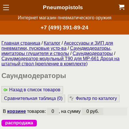
Pneumopistols
Интернет магазин пневматического оружия
+7 (499) 391-89-24
Главная страница
/
Каталог
/
Аксессуары и ЗИП для
пневматики, пусковые устр-ва
/
Саундмодераторы,
имитаторы глушителя и стволы
/
Саундмодераторы
/
Саундмодератор модульный T90 для МР-661 Дрозд на
штатный ствол (крепление в комплекте)
Саундмодераторы
Назад в список товаров
Сравнительная таблица (
0
)
Фильтр по каталогу
В
корзине
товаров:
0
, на сумму
0 руб.
распродажа