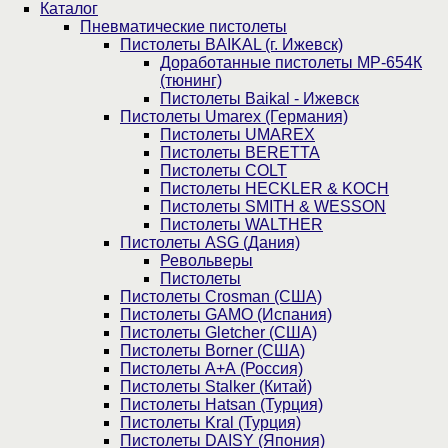
Каталог
Пнев­ма­ти­чес­кие пистолеты
Пистолеты BAIKAL (г. Ижевск)
Доработанные пистолеты МР-654К
(тюнинг)
Пистолеты Baikal - Ижевск
Пистолеты Umarex (Германия)
Пистолеты UMAREX
Пистолеты BERETTA
Пистолеты COLT
Пистолеты HECKLER & KOCH
Пистолеты SMITH & WESSON
Пистолеты WALTHER
Пистолеты ASG (Дания)
Револьверы
Пистолеты
Пистолеты Crosman (США)
Пистолеты GAMO (Испания)
Пистолеты Gletcher (США)
Пистолеты Borner (США)
Пистолеты А+А (Россия)
Пистолеты Stalker (Китай)
Пистолеты Hatsan (Турция)
Пистолеты Kral (Турция)
Пистолеты DAISY (Япония)