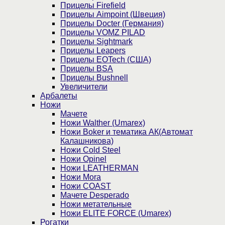
Прицелы Firefield
Прицелы Aimpoint (Швеция)
Прицелы Docter (Германия)
Прицелы VOMZ PILAD
Прицелы Sightmark
Прицелы Leapers
Прицелы EOTech (США)
Прицелы BSA
Прицелы Bushnell
Увеличители
Арбалеты
Ножи
Мачете
Ножи Walther (Umarex)
Ножи Boker и тематика АК(Автомат
Калашникова)
Ножи Cold Steel
Ножи Opinel
Ножи LEATHERMAN
Ножи Mora
Ножи COAST
Мачете Desperado
Ножи метательные
Ножи ELITE FORCE (Umarex)
Рогатки