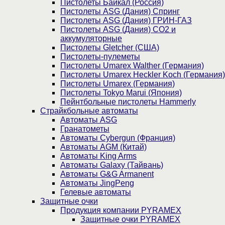
Пистолеты Байкал (Россия)
Пистолеты ASG (Дания) Спринг
Пистолеты ASG (Дания) ГРИН-ГАЗ
Пистолеты ASG (Дания) CO2 и
аккумуляторные
Пистолеты Gletcher (США)
Пистолеты-пулеметы
Пистолеты Umarex Walther (Германия)
Пистолеты Umarex Heckler Koch (Германия)
Пистолеты Umarex (Германия)
Пистолеты Tokyo Marui (Япония)
Пейнтбольные пистолеты Hammerly
Страйкбольные автоматы
Автоматы ASG
Гранатометы
Автоматы Cybergun (Франция)
Автоматы AGM (Китай)
Автоматы King Arms
Автоматы Galaxy (Тайвань)
Автоматы G&G Armanent
Автоматы JingPeng
Гелевые автоматы
Защитные очки
Продукция компании PYRAMEX
Защитные очки PYRAMEX