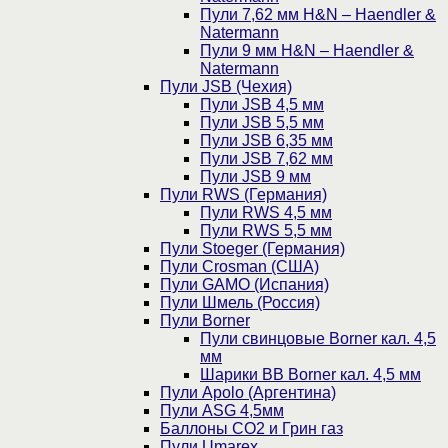
Пули 7,62 мм H&N – Haendler &
Natermann
Пули 9 мм H&N – Haendler &
Natermann
Пули JSB (Чехия)
Пули JSB 4,5 мм
Пули JSB 5,5 мм
Пули JSB 6,35 мм
Пули JSB 7,62 мм
Пули JSB 9 мм
Пули RWS (Германия)
Пули RWS 4,5 мм
Пули RWS 5,5 мм
Пули Stoeger (Германия)
Пули Crosman (США)
Пули GAMO (Испания)
Пули Шмель (Россия)
Пули Borner
Пули свинцовые Borner кал. 4,5
мм
Шарики BB Borner кал. 4,5 мм
Пули Apolo (Аргентина)
Пули ASG 4,5мм
Баллоны CO2 и Грин газ
Пули Umarex