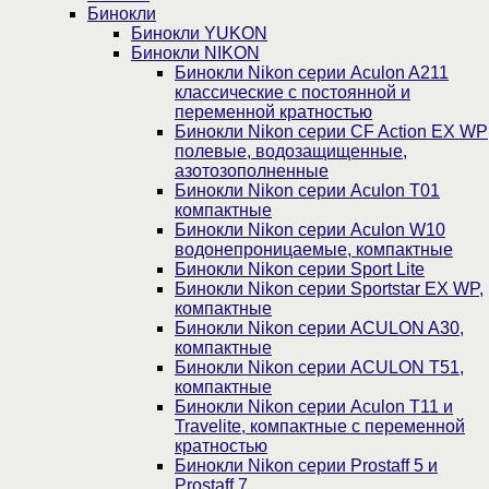
Бинокли
Бинокли YUKON
Бинокли NIKON
Бинокли Nikon серии Aculon A211
классические с постоянной и
переменной кратностью
Бинокли Nikon серии СF Action EX WP
полевые, водозащищенные,
азотозополненные
Бинокли Nikon серии Aculon T01
компактные
Бинокли Nikon серии Aculon W10
водонепроницаемые, компактные
Бинокли Nikon серии Sport Lite
Бинокли Nikon серии Sportstar EX WP,
компактные
Бинокли Nikon серии ACULON A30,
компактные
Бинокли Nikon серии ACULON Т51,
компактные
Бинокли Nikon серии Aculon T11 и
Travelite, компактные с переменной
кратностью
Бинокли Nikon серии Prostaff 5 и
Prostaff 7