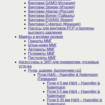
Винтовки GAMO (Испания)
Винтовки Stoeger (Италия)
Винтовки Ataman (Россия)
Винтовки Borner (Тайвань)
Винтовки EVANIX (Корея)
Винтовки Cybergun (Франция)
Насосы для винтовок PCP и баллоны
высокого давления
Макеты и муляжи оружия
Гранаты ММГ
Штык-ножи ММГ
Автоматы ММГ
Пулеметы ММГ
Пистолеты ММГ
Аксессуары и ЗИП для пневматики, пусковые
устр-ва
Пули, шарики, баллончики со2
Пули H&N – Haendler & Natermann
(Германия)
Пули 4,5 мм H&N – Haendler &
Natermann
Пули 5,5 мм H&N – Haendler &
Natermann
Пули 6,35 мм H&N – Haendler &
Natermann