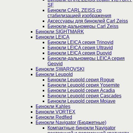
SF
Бинокли CARL ZEISS со
стабилизацией изображения
Аксессуары для биноклей Carl Zeiss
Бинокли-дальномеры Carl Zeiss
Бинокли SIGHTMARK
Бинокли LEICA
Бинокли LEICA серия Trinovid
Бинокли LEICA серия Ultravid
Бинокли LEICA серия Duovid
Бинокли-дальномеры LEICA серия
Geovid
Бинокли SWAROVSKI
Бинокли Leupold
Бинокли Leupold серия Rogue
Бинокли Leupold серия Yosemite
Бинокли Leupold серия Acadia
Бинокли Leupold серия Cascades
Бинокли Leupold серия Mojave
Бинокли Kahles
Бинокли VORTEX
Бинокли Redfied
Бинокли Navigator (Бюджетные)
Компактные бинокли Navigator