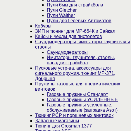
Пули 6мм для страйкбола
Пули Gletcher
Пули Walther
Пули для Гелевых Автоматов
Кобуры
ЗИП и тюнинг для МР-654К и Байкал
Кейсы и чехлы для пистолетов
Саундмодераторы, имитаторы глушителя и
стволы
Саундмодераторы
Имитаторы глушителя, стволы,
насадки страйкбол
Пусковые устр-ва, аксессуары для
сигнального оружия, тюнинг МР-371,
Добрыня
Пружины газовые для пневматических
винтовок
Газовые пружины Стандарт
Газовые пружины УСИЛЕННЫЕ
Газовые пружины усиленные,
обслуживаемые (заправка Азот)
Тюнинг PCP и поршневых винтовок
Запасные магазины
Тюнинг для Crosman 1377