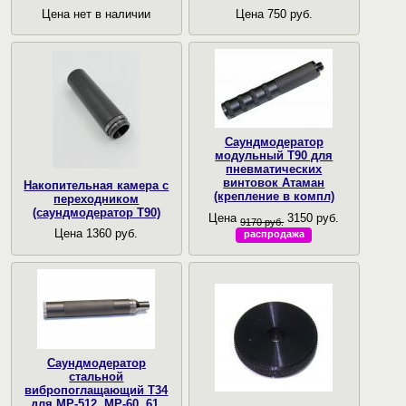
Цена нет в наличии
Цена 750 руб.
Саундмодератор
модульный T90 для
пневматических
винтовок Атаман
Накопительная камера с
(крепление в компл)
переходником
(саундмодератор Т90)
Цена
3150 руб.
9170 руб.
Цена 1360 руб.
распродажа
Саундмодератор
стальной
вибропоглащающий T34
для МР-512, МР-60, 61,