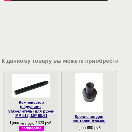
К данному товару вы можете приобрести
Компенсатор
(надульник,
утяжелитель) для ружей
МР-512, МР-60,61
Крепление для
винтовки Атаман
Цена
1320 руб.
3830 руб.
Цена 690 руб.
распродажа