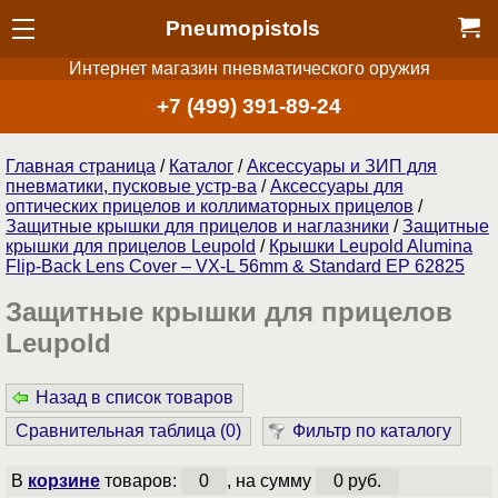
Pneumopistols
Интернет магазин пневматического оружия
+7 (499) 391-89-24
Главная страница
/
Каталог
/
Аксессуары и ЗИП для
пневматики, пусковые устр-ва
/
Аксессуары для
оптических прицелов и коллиматорных прицелов
/
Защитные крышки для прицелов и наглазники
/
Защитные
крышки для прицелов Leupold
/
Крышки Leupold Alumina
Flip-Back Lens Cover – VX-L 56mm & Standard EP 62825
Защитные крышки для прицелов
Leupold
Назад в список товаров
Сравнительная таблица (
0
)
Фильтр по каталогу
В
корзине
товаров:
0
, на сумму
0 руб.