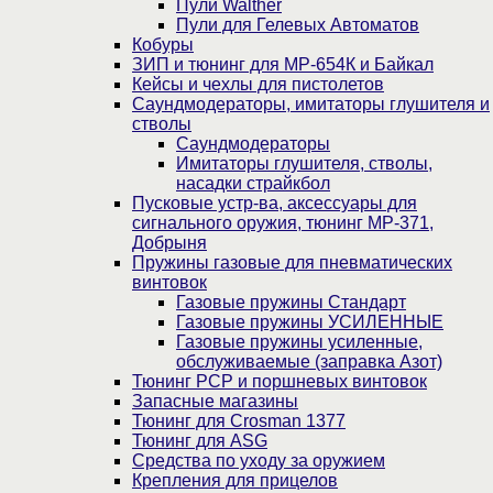
Пули Walther
Пули для Гелевых Автоматов
Кобуры
ЗИП и тюнинг для МР-654К и Байкал
Кейсы и чехлы для пистолетов
Саундмодераторы, имитаторы глушителя и
стволы
Саундмодераторы
Имитаторы глушителя, стволы,
насадки страйкбол
Пусковые устр-ва, аксессуары для
сигнального оружия, тюнинг МР-371,
Добрыня
Пружины газовые для пневматических
винтовок
Газовые пружины Стандарт
Газовые пружины УСИЛЕННЫЕ
Газовые пружины усиленные,
обслуживаемые (заправка Азот)
Тюнинг PCP и поршневых винтовок
Запасные магазины
Тюнинг для Crosman 1377
Тюнинг для ASG
Средства по уходу за оружием
Крепления для прицелов