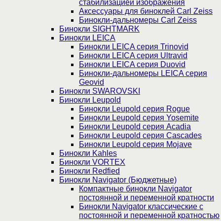
стабилизацией изображения
Аксессуары для биноклей Carl Zeiss
Бинокли-дальномеры Carl Zeiss
Бинокли SIGHTMARK
Бинокли LEICA
Бинокли LEICA серия Trinovid
Бинокли LEICA серия Ultravid
Бинокли LEICA серия Duovid
Бинокли-дальномеры LEICA серия
Geovid
Бинокли SWAROVSKI
Бинокли Leupold
Бинокли Leupold серия Rogue
Бинокли Leupold серия Yosemite
Бинокли Leupold серия Acadia
Бинокли Leupold серия Cascades
Бинокли Leupold серия Mojave
Бинокли Kahles
Бинокли VORTEX
Бинокли Redfied
Бинокли Navigator (Бюджетные)
Компактные бинокли Navigator
постоянной и переменной кратности
Бинокли Navigator классические с
постоянной и переменной кратностью