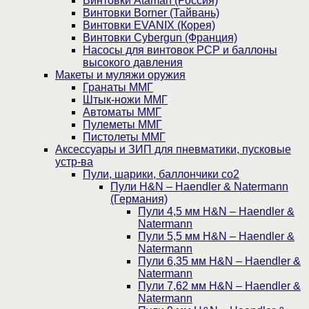
Винтовки Ataman (Россия)
Винтовки Borner (Тайвань)
Винтовки EVANIX (Корея)
Винтовки Cybergun (Франция)
Насосы для винтовок PCP и баллоны
высокого давления
Макеты и муляжи оружия
Гранаты ММГ
Штык-ножи ММГ
Автоматы ММГ
Пулеметы ММГ
Пистолеты ММГ
Аксессуары и ЗИП для пневматики, пусковые
устр-ва
Пули, шарики, баллончики со2
Пули H&N – Haendler & Natermann
(Германия)
Пули 4,5 мм H&N – Haendler &
Natermann
Пули 5,5 мм H&N – Haendler &
Natermann
Пули 6,35 мм H&N – Haendler &
Natermann
Пули 7,62 мм H&N – Haendler &
Natermann