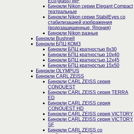
Eco-glass) WP
Бинокли Nikon серии Elegant Compact
театральные
Бинокли Nikon серии StabilEyes со
стабилизацией изображения
(водозащищенные, Япония)
Бинокли Nikon разные
Бинокли Bushnell
Бинокли БПЦ КОМЗ
Бинокли БПЦ кратностью 8х30
Бинокли БПЦ кратностью 10х40
Бинокли БПЦ кратностью 12х45
Бинокли БПЦ кратностью 15х50
Бинокли OLYMPUS
Бинокли CARL ZEISS
Бинокли CARL ZEISS серия
CONQUEST
Бинокли CARL ZEISS серия TERRA
ED
Бинокли CARL ZEISS серия
CONQUEST HD
Бинокли CARL ZEISS серия VICTORY
Бинокли CARL ZEISS серия VICTORY
SF
Бинокли CARL ZEISS со