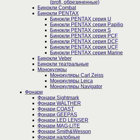
(profi, обрезиненные)
Бинокли Combat
Бинокли PENTAX
Бинокли PENTAX серия U
Бинокли PENTAX серия Papilio
Бинокли PENTAX серия S
Бинокли PENTAX серия PCF
Бинокли PENTAX серия DCF
Бинокли PENTAX серия UCF
Бинокли PENTAX серия Marine
Бинокли Veber
Бинокли театральные
Монокуляры
Монокуляры Carl Zeiss
Монокуляры Leica
Монокуляры Navigator
Фонари
Фонари Sightmark
Фонари WALTHER
Фонари COAST
Фонари GEEPAS
Фонари LED LENSER
Фонари MAG-LITE
Фонари Smith&Wesson
Фонари налобные