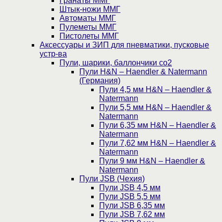
Гранаты ММГ
Штык-ножи ММГ
Автоматы ММГ
Пулеметы ММГ
Пистолеты ММГ
Аксессуары и ЗИП для пневматики, пусковые
устр-ва
Пули, шарики, баллончики со2
Пули H&N – Haendler & Natermann
(Германия)
Пули 4,5 мм H&N – Haendler &
Natermann
Пули 5,5 мм H&N – Haendler &
Natermann
Пули 6,35 мм H&N – Haendler &
Natermann
Пули 7,62 мм H&N – Haendler &
Natermann
Пули 9 мм H&N – Haendler &
Natermann
Пули JSB (Чехия)
Пули JSB 4,5 мм
Пули JSB 5,5 мм
Пули JSB 6,35 мм
Пули JSB 7,62 мм