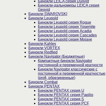
Бинокли LEICA серия Duovid
Бинокли-дальномеры LEICA серия
Geovid
Бинокли SWAROVSKI
Бинокли Leupold
Бинокли Leupold серия Rogue
Бинокли Leupold серия Yosemite
Бинокли Leupold серия Acadia
Бинокли Leupold серия Cascades
Бинокли Leupold серия Mojave
Бинокли Kahles
Бинокли VORTEX
Бинокли Redfied
Бинокли Navigator (Бюджетные)
Компактные бинокли Navigator
постоянной и переменной кратности
Бинокли Navigator классические с
постоянной и переменной кратностью
(profi, обрезиненные)
Бинокли Combat
Бинокли PENTAX
Бинокли PENTAX серия U
Бинокли PENTAX серия Papilio
Бинокли PENTAX серия S
Бинокли PENTAX серия PCF