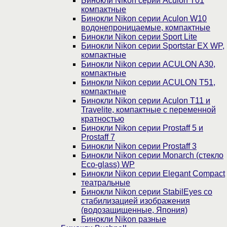
Бинокли Nikon серии Aculon T01
компактные
Бинокли Nikon серии Aculon W10
водонепроницаемые, компактные
Бинокли Nikon серии Sport Lite
Бинокли Nikon серии Sportstar EX WP,
компактные
Бинокли Nikon серии ACULON A30,
компактные
Бинокли Nikon серии ACULON Т51,
компактные
Бинокли Nikon серии Aculon T11 и
Travelite, компактные с переменной
кратностью
Бинокли Nikon серии Prostaff 5 и
Prostaff 7
Бинокли Nikon серии Prostaff 3
Бинокли Nikon серии Monarch (стекло
Eco-glass) WP
Бинокли Nikon серии Elegant Compact
театральные
Бинокли Nikon серии StabilEyes со
стабилизацией изображения
(водозащищенные, Япония)
Бинокли Nikon разные