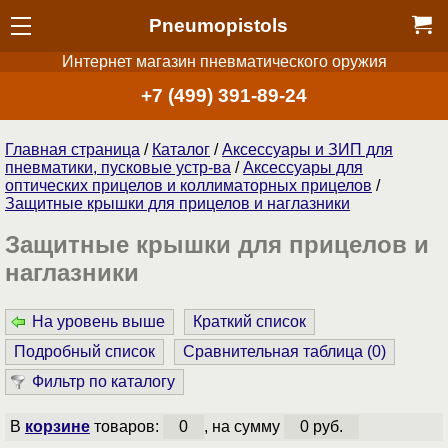
Pneumopistols
Интернет магазин пневматического оружия
+7 (499) 391-89-24
Главная страница
/
Каталог
/
Аксессуары и ЗИП для
пневматики, пусковые устр-ва
/
Аксессуары для
оптических прицелов и коллиматорных прицелов
/
Защитные крышки для прицелов и наглазники
Защитные крышки для прицелов и
наглазники
На уровень выше
Краткий список
Подробный список
Сравнительная таблица (
0
)
Фильтр по каталогу
В
корзине
товаров:
0
, на сумму
0 руб.