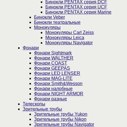
Бинокли PENTAX серия DCF
Бинокли PENTAX серия UCF
Бинокли PENTAX серия Marine
Бинокли Veber
Бинокли театральные
Монокуляры
Монокуляры Carl Zeiss
Монокуляры Leica
Монокуляры Navigator
Фонари
Фонари Sightmark
Фонари WALTHER
Фонари COAST
Фонари GEEPAS
Фонари LED LENSER
Фонари MAG-LITE
Фонари Smith&Wesson
Фонари налобные
Фонари NIGHT ARMOR
Фонари разные
Телескопы
Зрительные трубы
Зрительные трубы Yukon
Зрительные трубы Nikon
Зрительные трубы Navigator