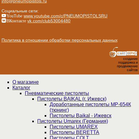
info@pneumopistols.ru
Социальные сети:
YouTube
www.youtube.com/c/PNEUMOPISTOLSRU
ВКонтакте
vk.com/club53004480
Политика в отношении обработки персональных данных
создание
поддержка и
продвижение
сайтов
О магазине
Каталог
Пнев­ма­ти­чес­кие пистолеты
Пистолеты BAIKAL (г. Ижевск)
Доработанные пистолеты МР-654К
(тюнинг)
Пистолеты Baikal - Ижевск
Пистолеты Umarex (Германия)
Пистолеты UMAREX
Пистолеты BERETTA
Пистолеты COLT