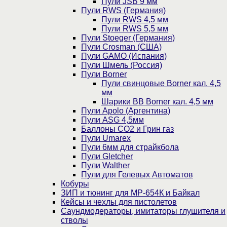
Пули JSB 9 мм
Пули RWS (Германия)
Пули RWS 4,5 мм
Пули RWS 5,5 мм
Пули Stoeger (Германия)
Пули Crosman (США)
Пули GAMO (Испания)
Пули Шмель (Россия)
Пули Borner
Пули свинцовые Borner кал. 4,5
мм
Шарики BB Borner кал. 4,5 мм
Пули Apolo (Аргентина)
Пули ASG 4,5мм
Баллоны CO2 и Грин газ
Пули Umarex
Пули 6мм для страйкбола
Пули Gletcher
Пули Walther
Пули для Гелевых Автоматов
Кобуры
ЗИП и тюнинг для МР-654К и Байкал
Кейсы и чехлы для пистолетов
Саундмодераторы, имитаторы глушителя и
стволы