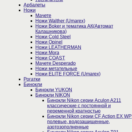
Арбалеты
Ножи
Мачете
Ножи Walther (Umarex)
Ножи Boker и тематика АК(Автомат
Калашникова)
Ножи Cold Steel
Ножи Opinel
Ножи LEATHERMAN
Ножи Mora
Ножи COAST
Мачете Desperado
Ножи метательные
Ножи ELITE FORCE (Umarex)
Рогатки
Бинокли
Бинокли YUKON
Бинокли NIKON
Бинокли Nikon серии Aculon A211
классические с постоянной и
переменной кратностью
Бинокли Nikon серии СF Action EX WP
полевые, водозащищенные,
азотозополненные