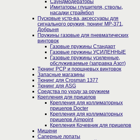
Саундмодераторы
Имитаторы глушителя, стволы,
насадки страйкбол
Пусковые устр-ва, аксессуары для
сигнального оружия, тюнинг МР-371,
Добрыня
Пружины газовые для пневматических
винтовок
Газовые пружины Стандарт
Газовые пружины УСИЛЕННЫЕ
Газовые пружины усиленные,
обслуживаемые (заправка Азот)
Тюнинг PCP и поршневых винтовок
Запасные магазины
Тюнинг для Crosman 1377
Тюнинг для ASG
Средства по уходу за оружием
Крепления для прицелов
Крепления для коллиматорных
прицелов Docter
Крепления для коллиматорных
прицелов Aimpoint
Крепления Кочевник для прицелов
Мишени
Саперные лопаты