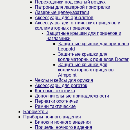
Переходники под сжатый воздух
Патроны для лазерной пристрелки
Лазерные целеуказатели
Аксессуары для арбалетов
Аксессуары для оптических прицелов и
коллиматорных прицелов
Защитные крышки для прицелов и
наглазники
Защитные крышки для прицелов
Leupold
Защитные крышки для
коллиматорных прицелов Docter
Защитные крышки для
коллиматорных прицелов
Aimpoint
Чехлы и кейсы для оружия
Аксессуары для рогаток
Костюмы охотника
Дополнительные принадлежности
Перчатки охотничьи
Ремни тактические
Барометры
Приборы ночного видения
Бинокли ночного видения
Прицелы ночного видения