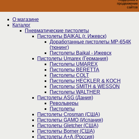
продвижение
сайтов
О магазине
Каталог
Пнев­ма­ти­чес­кие пистолеты
Пистолеты BAIKAL (г. Ижевск)
Доработанные пистолеты МР-654К
(тюнинг)
Пистолеты Baikal - Ижевск
Пистолеты Umarex (Германия)
Пистолеты UMAREX
Пистолеты BERETTA
Пистолеты COLT
Пистолеты HECKLER & KOCH
Пистолеты SMITH & WESSON
Пистолеты WALTHER
Пистолеты ASG (Дания)
Револьверы
Пистолеты
Пистолеты Crosman (США)
Пистолеты GAMO (Испания)
Пистолеты Gletcher (США)
Пистолеты Borner (США)
Пистолеты А+А (Россия)