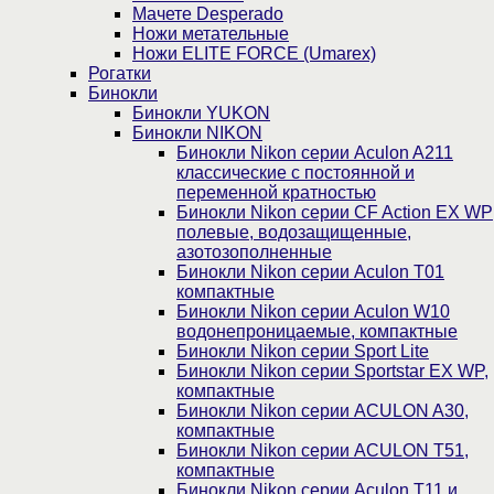
Мачете Desperado
Ножи метательные
Ножи ELITE FORCE (Umarex)
Рогатки
Бинокли
Бинокли YUKON
Бинокли NIKON
Бинокли Nikon серии Aculon A211
классические с постоянной и
переменной кратностью
Бинокли Nikon серии СF Action EX WP
полевые, водозащищенные,
азотозополненные
Бинокли Nikon серии Aculon T01
компактные
Бинокли Nikon серии Aculon W10
водонепроницаемые, компактные
Бинокли Nikon серии Sport Lite
Бинокли Nikon серии Sportstar EX WP,
компактные
Бинокли Nikon серии ACULON A30,
компактные
Бинокли Nikon серии ACULON Т51,
компактные
Бинокли Nikon серии Aculon T11 и