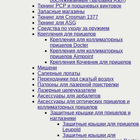
обслуживаемые (заправка Азот)
Тюнинг PCP и поршневых винтовок
Запасные магазины
Тюнинг для Crosman 1377
Тюнинг для ASG
Средства по уходу за оружием
Крепления для прицелов
Крепления для коллиматорных
прицелов Docter
Крепления для коллиматорных
прицелов Aimpoint
Крепления Кочевник для прицелов
Мишени
Саперные лопаты
Переходники под сжатый воздух
Патроны для лазерной пристрелки
Лазерные целеуказатели
Аксессуары для арбалетов
Аксессуары для оптических прицелов и
коллиматорных прицелов
Защитные крышки для прицелов и
наглазники
Защитные крышки для прицелов
Leupold
Защитные крышки для