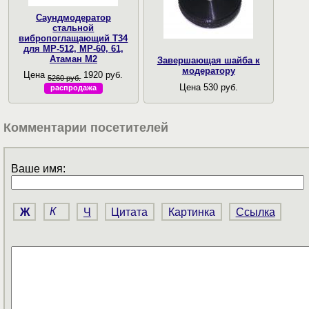
Саундмодератор
стальной
вибропоглащающий T34
для МР-512, МР-60, 61,
Атаман М2
Завершающая шайба к
модератору
Цена
1920 руб.
5260 руб.
Цена 530 руб.
распродажа
Комментарии посетителей
Ваше имя:
Ж
К
Ч
Цитата
Картинка
Ссылка