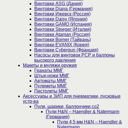
Винтовки ASG (Дания)
Винтовки Diana (Германия)
Винтовки Ижевск (Россия)
Винтовки Daisy (Япония)
Винтовки GAMO (Испания)
Винтовки Stoeger (Италия)
Винтовки Ataman (Россия)
Винтовки Borner (Тайвань)
Винтовки EVANIX (Корея)
Винтовки Cybergun (Франция)
Насосы для винтовок PCP и баллоны
высокого давления
Макеты и муляжи оружия
Гранаты ММГ
Штык-ножи ММГ
Автоматы ММГ
Пулеметы ММГ
Пистолеты ММГ
Аксессуары и ЗИП для пневматики, пусковые
устр-ва
Пули, шарики, баллончики со2
Пули H&N – Haendler & Natermann
(Германия)
Пули 4,5 мм H&N – Haendler &
Natermann