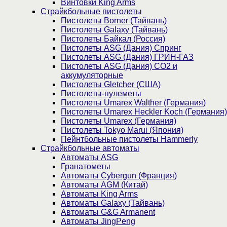
Винтовки King Arms
Страйкбольные пистолеты
Пистолеты Borner (Тайвань)
Пистолеты Galaxy (Тайвань)
Пистолеты Байкал (Россия)
Пистолеты ASG (Дания) Спринг
Пистолеты ASG (Дания) ГРИН-ГАЗ
Пистолеты ASG (Дания) CO2 и
аккумуляторные
Пистолеты Gletcher (США)
Пистолеты-пулеметы
Пистолеты Umarex Walther (Германия)
Пистолеты Umarex Heckler Koch (Германия)
Пистолеты Umarex (Германия)
Пистолеты Tokyo Marui (Япония)
Пейнтбольные пистолеты Hammerly
Страйкбольные автоматы
Автоматы ASG
Гранатометы
Автоматы Cybergun (Франция)
Автоматы AGM (Китай)
Автоматы King Arms
Автоматы Galaxy (Тайвань)
Автоматы G&G Armanent
Автоматы JingPeng