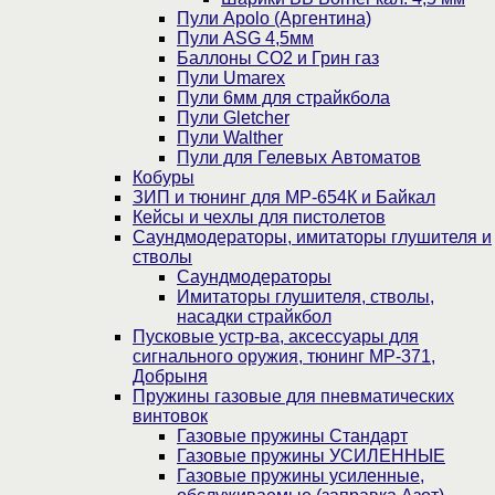
Пули Apolo (Аргентина)
Пули ASG 4,5мм
Баллоны CO2 и Грин газ
Пули Umarex
Пули 6мм для страйкбола
Пули Gletcher
Пули Walther
Пули для Гелевых Автоматов
Кобуры
ЗИП и тюнинг для МР-654К и Байкал
Кейсы и чехлы для пистолетов
Саундмодераторы, имитаторы глушителя и
стволы
Саундмодераторы
Имитаторы глушителя, стволы,
насадки страйкбол
Пусковые устр-ва, аксессуары для
сигнального оружия, тюнинг МР-371,
Добрыня
Пружины газовые для пневматических
винтовок
Газовые пружины Стандарт
Газовые пружины УСИЛЕННЫЕ
Газовые пружины усиленные,