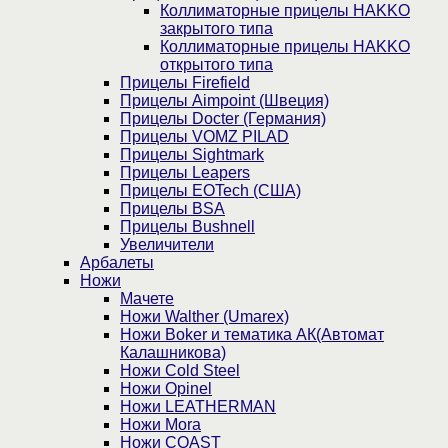
Коллиматорные прицелы HAKKO
закрытого типа
Коллиматорные прицелы HAKKO
открытого типа
Прицелы Firefield
Прицелы Aimpoint (Швеция)
Прицелы Docter (Германия)
Прицелы VOMZ PILAD
Прицелы Sightmark
Прицелы Leapers
Прицелы EOTech (США)
Прицелы BSA
Прицелы Bushnell
Увеличители
Арбалеты
Ножи
Мачете
Ножи Walther (Umarex)
Ножи Boker и тематика АК(Автомат
Калашникова)
Ножи Cold Steel
Ножи Opinel
Ножи LEATHERMAN
Ножи Mora
Ножи COAST