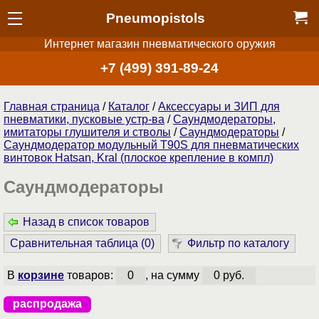
Pneumopistols
Интернет магазин пневматического оружия
+7 (499) 391-89-24
Главная страница
/
Каталог
/
Аксессуары и ЗИП для
пневматики, пусковые устр-ва
/
Саундмодераторы,
имитаторы глушителя и стволы
/
Саундмодераторы
/
Саундмодератор модульный T90S для пневматических
винтовок Hatsan, Kral (плоское крепление в компл)
Саундмодераторы
Назад в список товаров
Сравнительная таблица (
0
)
Фильтр по каталогу
В
корзине
товаров:
0
, на сумму
0 руб.
распродажа