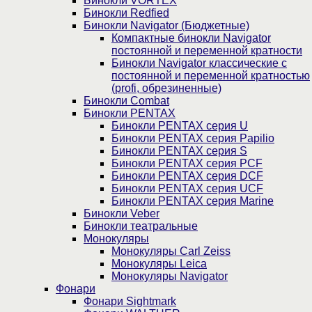
Бинокли VORTEX
Бинокли Redfied
Бинокли Navigator (Бюджетные)
Компактные бинокли Navigator
постоянной и переменной кратности
Бинокли Navigator классические с
постоянной и переменной кратностью
(profi, обрезиненные)
Бинокли Combat
Бинокли PENTAX
Бинокли PENTAX серия U
Бинокли PENTAX серия Papilio
Бинокли PENTAX серия S
Бинокли PENTAX серия PCF
Бинокли PENTAX серия DCF
Бинокли PENTAX серия UCF
Бинокли PENTAX серия Marine
Бинокли Veber
Бинокли театральные
Монокуляры
Монокуляры Carl Zeiss
Монокуляры Leica
Монокуляры Navigator
Фонари
Фонари Sightmark