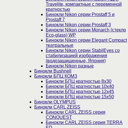
Travelite, компактные с переменной
кратностью
Бинокли Nikon серии Prostaff 5 и
Prostaff 7
Бинокли Nikon серии Prostaff 3
Бинокли Nikon серии Monarch (стекло
Eco-glass) WP
Бинокли Nikon серии Elegant Compact
театральные
Бинокли Nikon серии StabilEyes со
стабилизацией изображения
(водозащищенные, Япония)
Бинокли Nikon разные
Бинокли Bushnell
Бинокли БПЦ КОМЗ
Бинокли БПЦ кратностью 8х30
Бинокли БПЦ кратностью 10х40
Бинокли БПЦ кратностью 12х45
Бинокли БПЦ кратностью 15х50
Бинокли OLYMPUS
Бинокли CARL ZEISS
Бинокли CARL ZEISS серия
CONQUEST
Бинокли CARL ZEISS серия TERRA
ED