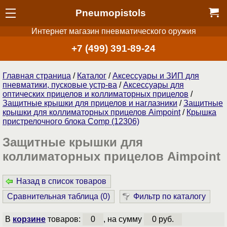
Pneumopistols
Интернет магазин пневматического оружия
+7 (499) 391-89-24
Главная страница
/
Каталог
/
Аксессуары и ЗИП для
пневматики, пусковые устр-ва
/
Аксессуары для
оптических прицелов и коллиматорных прицелов
/
Защитные крышки для прицелов и наглазники
/
Защитные
крышки для коллиматорных прицелов Aimpoint
/
Крышка
пристрелочного блока Comp (12306)
Защитные крышки для
коллиматорных прицелов Aimpoint
Назад в список товаров
Сравнительная таблица (
0
)
Фильтр по каталогу
В
корзине
товаров:
0
, на сумму
0 руб.