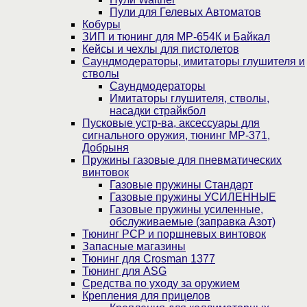
Пули для Гелевых Автоматов
Кобуры
ЗИП и тюнинг для МР-654К и Байкал
Кейсы и чехлы для пистолетов
Саундмодераторы, имитаторы глушителя и
стволы
Саундмодераторы
Имитаторы глушителя, стволы,
насадки страйкбол
Пусковые устр-ва, аксессуары для
сигнального оружия, тюнинг МР-371,
Добрыня
Пружины газовые для пневматических
винтовок
Газовые пружины Стандарт
Газовые пружины УСИЛЕННЫЕ
Газовые пружины усиленные,
обслуживаемые (заправка Азот)
Тюнинг PCP и поршневых винтовок
Запасные магазины
Тюнинг для Crosman 1377
Тюнинг для ASG
Средства по уходу за оружием
Крепления для прицелов