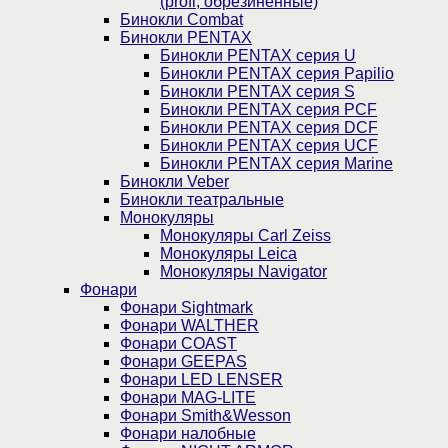
(profi, обрезиненные)
Бинокли Combat
Бинокли PENTAX
Бинокли PENTAX серия U
Бинокли PENTAX серия Papilio
Бинокли PENTAX серия S
Бинокли PENTAX серия PCF
Бинокли PENTAX серия DCF
Бинокли PENTAX серия UCF
Бинокли PENTAX серия Marine
Бинокли Veber
Бинокли театральные
Монокуляры
Монокуляры Carl Zeiss
Монокуляры Leica
Монокуляры Navigator
Фонари
Фонари Sightmark
Фонари WALTHER
Фонари COAST
Фонари GEEPAS
Фонари LED LENSER
Фонари MAG-LITE
Фонари Smith&Wesson
Фонари налобные