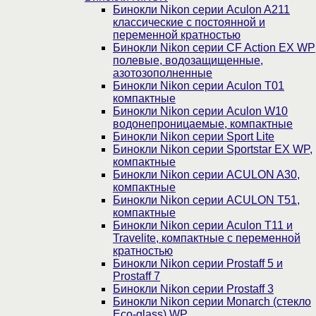
Бинокли Nikon серии Aculon A211
классические с постоянной и
переменной кратностью
Бинокли Nikon серии СF Action EX WP
полевые, водозащищенные,
азотозополненные
Бинокли Nikon серии Aculon T01
компактные
Бинокли Nikon серии Aculon W10
водонепроницаемые, компактные
Бинокли Nikon серии Sport Lite
Бинокли Nikon серии Sportstar EX WP,
компактные
Бинокли Nikon серии ACULON A30,
компактные
Бинокли Nikon серии ACULON Т51,
компактные
Бинокли Nikon серии Aculon T11 и
Travelite, компактные с переменной
кратностью
Бинокли Nikon серии Prostaff 5 и
Prostaff 7
Бинокли Nikon серии Prostaff 3
Бинокли Nikon серии Monarch (стекло
Eco-glass) WP