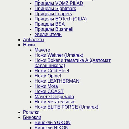
Прицелы VOMZ PILAD
Прицелы Sightmark
Прицелы Leapers
Прицелы EOTech (США)
Прицелы BSA
Прицелы Bushnell
Увеличители
Арбалеты
Ножи
Мачете
Ножи Walther (Umarex)
Ножи Boker и тематика АК(Автомат
Калашникова)
Ножи Cold Steel
Ножи Opinel
Ножи LEATHERMAN
Ножи Mora
Ножи COAST
Мачете Desperado
Ножи метательные
Ножи ELITE FORCE (Umarex)
Рогатки
Бинокли
Бинокли YUKON
Бинокли NIKON