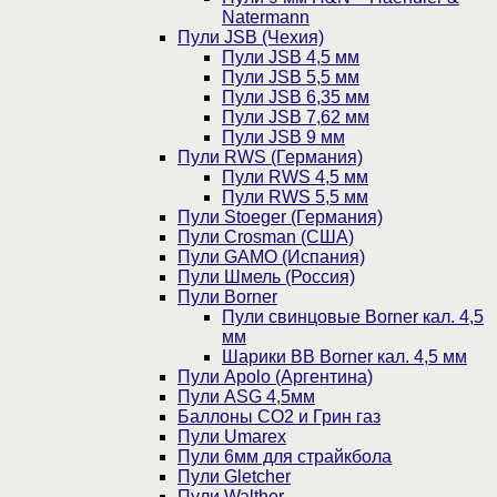
Natermann
Пули JSB (Чехия)
Пули JSB 4,5 мм
Пули JSB 5,5 мм
Пули JSB 6,35 мм
Пули JSB 7,62 мм
Пули JSB 9 мм
Пули RWS (Германия)
Пули RWS 4,5 мм
Пули RWS 5,5 мм
Пули Stoeger (Германия)
Пули Crosman (США)
Пули GAMO (Испания)
Пули Шмель (Россия)
Пули Borner
Пули свинцовые Borner кал. 4,5
мм
Шарики BB Borner кал. 4,5 мм
Пули Apolo (Аргентина)
Пули ASG 4,5мм
Баллоны CO2 и Грин газ
Пули Umarex
Пули 6мм для страйкбола
Пули Gletcher
Пули Walther