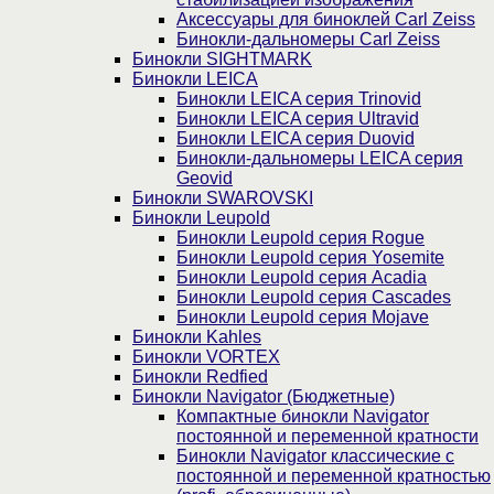
Аксессуары для биноклей Carl Zeiss
Бинокли-дальномеры Carl Zeiss
Бинокли SIGHTMARK
Бинокли LEICA
Бинокли LEICA серия Trinovid
Бинокли LEICA серия Ultravid
Бинокли LEICA серия Duovid
Бинокли-дальномеры LEICA серия
Geovid
Бинокли SWAROVSKI
Бинокли Leupold
Бинокли Leupold серия Rogue
Бинокли Leupold серия Yosemite
Бинокли Leupold серия Acadia
Бинокли Leupold серия Cascades
Бинокли Leupold серия Mojave
Бинокли Kahles
Бинокли VORTEX
Бинокли Redfied
Бинокли Navigator (Бюджетные)
Компактные бинокли Navigator
постоянной и переменной кратности
Бинокли Navigator классические с
постоянной и переменной кратностью