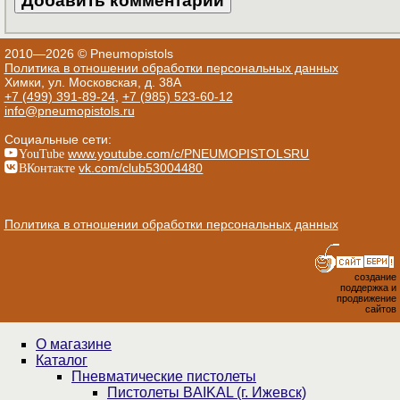
2010—2026 © Pneumopistols
Политика в отношении обработки персональных данных
Химки, ул. Московская, д. 38А
+7 (499) 391-89-24
,
+7 (985) 523-60-12
info@pneumopistols.ru
Социальные сети:
YouTube
www.youtube.com/c/PNEUMOPISTOLSRU
ВКонтакте
vk.com/club53004480
Политика в отношении обработки персональных данных
создание
поддержка и
продвижение
сайтов
О магазине
Каталог
Пнев­ма­ти­чес­кие пистолеты
Пистолеты BAIKAL (г. Ижевск)