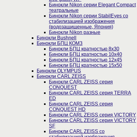
Бинокли Nikon серии Elegant Compact
театральные
Бинокли Nikon серии StabilEyes со
стабилизацией изображения
(водозащищенные, Япония)
Бинокли Nikon разные
Бинокли Bushnell
Бинокли БПЦ КОМЗ
Бинокли БПЦ кратностью 8х30
Бинокли БПЦ кратностью 10х40
Бинокли БПЦ кратностью 12х45
Бинокли БПЦ кратностью 15х50
Бинокли OLYMPUS
Бинокли CARL ZEISS
Бинокли CARL ZEISS серия
CONQUEST
Бинокли CARL ZEISS серия TERRA
ED
Бинокли CARL ZEISS серия
CONQUEST HD
Бинокли CARL ZEISS серия VICTORY
Бинокли CARL ZEISS серия VICTORY
SF
Бинокли CARL ZEISS со
стабилизацией изображения