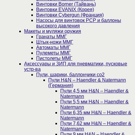
Винтовки Borner (Тайвань)
Винтовки EVANIX (Корея)
Винтовки Cybergun (Франция)
Насосы для винтовок PCP и баллоны
высокого давления
Макеты и муляжи оружия
Гранаты ММГ
Штык-ножи ММГ
Автоматы ММГ
Пулеметы ММГ
Пистолеты ММГ
Аксессуары и ЗИП для пневматики, пусковые
устр-ва
Пули, шарики, баллончики со2
Пули H&N – Haendler & Natermann
(Германия)
Пули 4,5 мм H&N – Haendler &
Natermann
Пули 5,5 мм H&N – Haendler &
Natermann
Пули 6,35 мм H&N – Haendler &
Natermann
Пули 7,62 мм H&N – Haendler &
Natermann
Пули 9 мм H&N – Haendler &