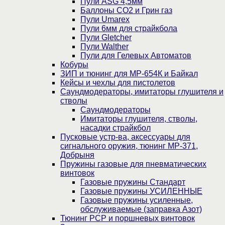
Пули ASG 4,5мм
Баллоны CO2 и Грин газ
Пули Umarex
Пули 6мм для страйкбола
Пули Gletcher
Пули Walther
Пули для Гелевых Автоматов
Кобуры
ЗИП и тюнинг для МР-654К и Байкал
Кейсы и чехлы для пистолетов
Саундмодераторы, имитаторы глушителя и
стволы
Саундмодераторы
Имитаторы глушителя, стволы,
насадки страйкбол
Пусковые устр-ва, аксессуары для
сигнального оружия, тюнинг МР-371,
Добрыня
Пружины газовые для пневматических
винтовок
Газовые пружины Стандарт
Газовые пружины УСИЛЕННЫЕ
Газовые пружины усиленные,
обслуживаемые (заправка Азот)
Тюнинг PCP и поршневых винтовок