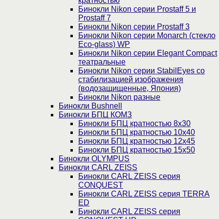
кратностью
Бинокли Nikon серии Prostaff 5 и
Prostaff 7
Бинокли Nikon серии Prostaff 3
Бинокли Nikon серии Monarch (стекло
Eco-glass) WP
Бинокли Nikon серии Elegant Compact
театральные
Бинокли Nikon серии StabilEyes со
стабилизацией изображения
(водозащищенные, Япония)
Бинокли Nikon разные
Бинокли Bushnell
Бинокли БПЦ КОМЗ
Бинокли БПЦ кратностью 8х30
Бинокли БПЦ кратностью 10х40
Бинокли БПЦ кратностью 12х45
Бинокли БПЦ кратностью 15х50
Бинокли OLYMPUS
Бинокли CARL ZEISS
Бинокли CARL ZEISS серия
CONQUEST
Бинокли CARL ZEISS серия TERRA
ED
Бинокли CARL ZEISS серия