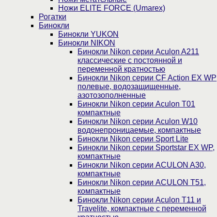
Ножи ELITE FORCE (Umarex)
Рогатки
Бинокли
Бинокли YUKON
Бинокли NIKON
Бинокли Nikon серии Aculon A211
классические с постоянной и
переменной кратностью
Бинокли Nikon серии СF Action EX WP
полевые, водозащищенные,
азотозополненные
Бинокли Nikon серии Aculon T01
компактные
Бинокли Nikon серии Aculon W10
водонепроницаемые, компактные
Бинокли Nikon серии Sport Lite
Бинокли Nikon серии Sportstar EX WP,
компактные
Бинокли Nikon серии ACULON A30,
компактные
Бинокли Nikon серии ACULON Т51,
компактные
Бинокли Nikon серии Aculon T11 и
Travelite, компактные с переменной