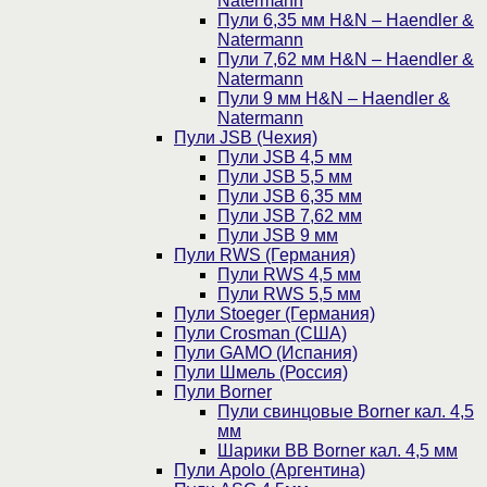
Natermann
Пули 6,35 мм H&N – Haendler &
Natermann
Пули 7,62 мм H&N – Haendler &
Natermann
Пули 9 мм H&N – Haendler &
Natermann
Пули JSB (Чехия)
Пули JSB 4,5 мм
Пули JSB 5,5 мм
Пули JSB 6,35 мм
Пули JSB 7,62 мм
Пули JSB 9 мм
Пули RWS (Германия)
Пули RWS 4,5 мм
Пули RWS 5,5 мм
Пули Stoeger (Германия)
Пули Crosman (США)
Пули GAMO (Испания)
Пули Шмель (Россия)
Пули Borner
Пули свинцовые Borner кал. 4,5
мм
Шарики BB Borner кал. 4,5 мм
Пули Apolo (Аргентина)