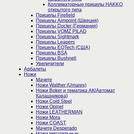
Коллиматорные прицелы HAKKO
открытого типа
Прицелы Firefield
Прицелы Aimpoint (Швеция)
Прицелы Docter (Германия)
Прицелы VOMZ PILAD
Прицелы Sightmark
Прицелы Leapers
Прицелы EOTech (США)
Прицелы BSA
Прицелы Bushnell
Увеличители
Арбалеты
Ножи
Мачете
Ножи Walther (Umarex)
Ножи Boker и тематика АК(Автомат
Калашникова)
Ножи Cold Steel
Ножи Opinel
Ножи LEATHERMAN
Ножи Mora
Ножи COAST
Мачете Desperado
Ножи метательные