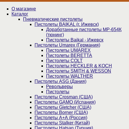
О магазине
Каталог
Пнев­ма­ти­чес­кие пистолеты
Пистолеты BAIKAL (г. Ижевск)
Доработанные пистолеты МР-654К
(тюнинг)
Пистолеты Baikal - Ижевск
Пистолеты Umarex (Германия)
Пистолеты UMAREX
Пистолеты BERETTA
Пистолеты COLT
Пистолеты HECKLER & KOCH
Пистолеты SMITH & WESSON
Пистолеты WALTHER
Пистолеты ASG (Дания)
Револьверы
Пистолеты
Пистолеты Crosman (США)
Пистолеты GAMO (Испания)
Пистолеты Gletcher (США)
Пистолеты Borner (США)
Пистолеты А+А (Россия)
Пистолеты Stalker (Китай)
Пистолеты Hatsan (Турция)