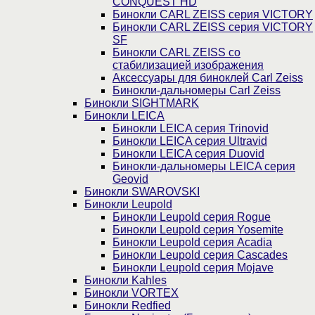
CONQUEST HD
Бинокли CARL ZEISS серия VICTORY
Бинокли CARL ZEISS серия VICTORY
SF
Бинокли CARL ZEISS со
стабилизацией изображения
Аксессуары для биноклей Carl Zeiss
Бинокли-дальномеры Carl Zeiss
Бинокли SIGHTMARK
Бинокли LEICA
Бинокли LEICA серия Trinovid
Бинокли LEICA серия Ultravid
Бинокли LEICA серия Duovid
Бинокли-дальномеры LEICA серия
Geovid
Бинокли SWAROVSKI
Бинокли Leupold
Бинокли Leupold серия Rogue
Бинокли Leupold серия Yosemite
Бинокли Leupold серия Acadia
Бинокли Leupold серия Cascades
Бинокли Leupold серия Mojave
Бинокли Kahles
Бинокли VORTEX
Бинокли Redfied