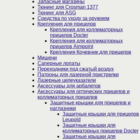
Запасные магазины
Тюнинг для Crosman 1377
Тюнинг для ASG
Средства по уходу за оружием
Крепления для прицелов
Крепления для коллиматорных
прицелов Docter
Крепления для коллиматорных
прицелов Aimpoint
Крепления Кочевник для прицелов
Мишени
Саперные лопаты
Переходники под сжатый воздух
Патроны для лазерной пристрелки
Лазерные целеуказатели
Аксессуары для арбалетов
Аксессуары для оптических прицелов и
коллиматорных прицелов
Защитные крышки для прицелов и
наглазники
Защитные крышки для прицелов
Leupold
Защитные крышки для
коллиматорных прицелов Docter
Защитные крышки для