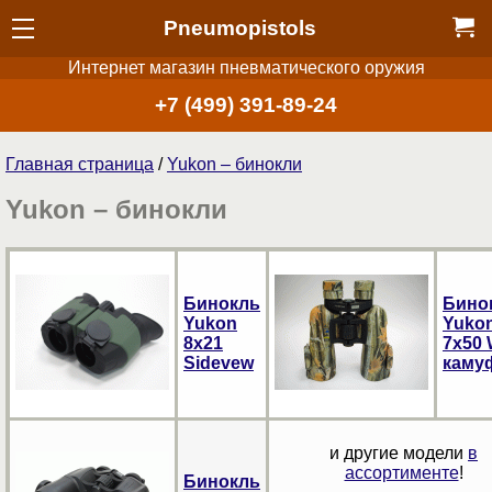
Pneumopistols
Интернет магазин пневматического оружия
+7 (499) 391-89-24
Главная страница
/
Yukon – бинокли
Yukon – бинокли
Бинокль
Бино
Yukon
Yuko
8х21
7х50
Sidevew
каму
и другие модели
в
ассортименте
!
Бинокль