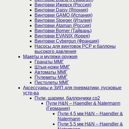
Винтовки Ижевск (Россия)
Винтовки Daisy (Япония)
Винтовки GAMO (Испания)
Винтовки Stoeger (Италия)
Винтовки Ataman (Россия)
Винтовки Borner (Тайвань)
Винтовки EVANIX (Корея)
Винтовки Cybergun (Франция)
Насосы для винтовок PCP и баллоны
высокого давления
Макеты и муляжи оружия
Гранаты ММГ
Штык-ножи ММГ
Автоматы ММГ
Пулеметы ММГ
Пистолеты ММГ
Аксессуары и ЗИП для пневматики, пусковые
устр-ва
Пули, шарики, баллончики со2
Пули H&N – Haendler & Natermann
(Германия)
Пули 4,5 мм H&N – Haendler &
Natermann
Пули 5,5 мм H&N – Haendler &