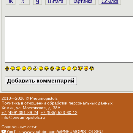
Ж
К
Ч
Цитата
Картинка
Ссылка
2010—2026 © Pneumopistols
Политика в отношении обработки персональных данных
Химки, ул. Московская, д. 38А
+7 (499) 391-89-24
,
+7 (985) 523-60-12
info@pneumopistols.ru
Социальные сети:
YouTube
www.youtube.com/c/PNEUMOPISTOLSRU