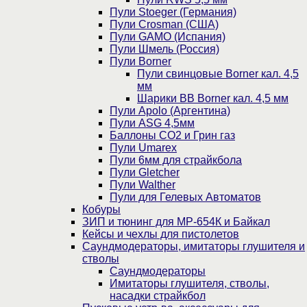
Пули Stoeger (Германия)
Пули Crosman (США)
Пули GAMO (Испания)
Пули Шмель (Россия)
Пули Borner
Пули свинцовые Borner кал. 4,5
мм
Шарики BB Borner кал. 4,5 мм
Пули Apolo (Аргентина)
Пули ASG 4,5мм
Баллоны CO2 и Грин газ
Пули Umarex
Пули 6мм для страйкбола
Пули Gletcher
Пули Walther
Пули для Гелевых Автоматов
Кобуры
ЗИП и тюнинг для МР-654К и Байкал
Кейсы и чехлы для пистолетов
Саундмодераторы, имитаторы глушителя и
стволы
Саундмодераторы
Имитаторы глушителя, стволы,
насадки страйкбол