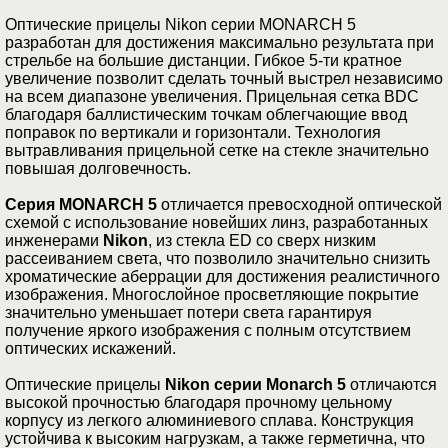
Оптические прицелы Nikon серии MONARCH 5
разработан для достижения максимально результата при
стрельбе на большие дистанции. Гибкое 5-ти кратное
увеличение позволит сделать точный выстрел независимо
на всем диапазоне увеличения. Прицельная сетка BDC
благодаря баллистическим точкам облегчающие ввод
поправок по вертикали и горизонтали. Технология
вытравливания прицельной сетке на стекле значительно
повышая долговечность.
Серия MONARCH 5
отличается превосходной оптической
схемой с использование новейших линз, разработанных
инженерами
Nikon
, из стекла ED со сверх низким
рассеиванием света, что позволило значительно снизить
хроматические аберрации для достижения реалистичного
изображения. Многослойное просветляющие покрытие
значительно уменьшает потери света гарантируя
получение яркого изображения с полным отсутствием
оптических искажений.
Оптические прицелы
Nikon серии Monarch 5
отличаются
высокой прочностью благодаря прочному цельному
корпусу из легкого алюминиевого сплава. Конструкция
устойчива к высоким нагрузкам, а также герметична, что