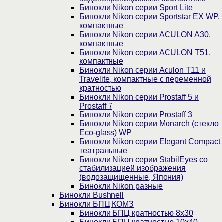
Бинокли Nikon серии Sport Lite
Бинокли Nikon серии Sportstar EX WP,
компактные
Бинокли Nikon серии ACULON A30,
компактные
Бинокли Nikon серии ACULON Т51,
компактные
Бинокли Nikon серии Aculon T11 и
Travelite, компактные с переменной
кратностью
Бинокли Nikon серии Prostaff 5 и
Prostaff 7
Бинокли Nikon серии Prostaff 3
Бинокли Nikon серии Monarch (стекло
Eco-glass) WP
Бинокли Nikon серии Elegant Compact
театральные
Бинокли Nikon серии StabilEyes со
стабилизацией изображения
(водозащищенные, Япония)
Бинокли Nikon разные
Бинокли Bushnell
Бинокли БПЦ КОМЗ
Бинокли БПЦ кратностью 8х30
Бинокли БПЦ кратностью 10х40