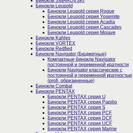
Бинокли SWAROVSKI
Бинокли Leupold
Бинокли Leupold серия Rogue
Бинокли Leupold серия Yosemite
Бинокли Leupold серия Acadia
Бинокли Leupold серия Cascades
Бинокли Leupold серия Mojave
Бинокли Kahles
Бинокли VORTEX
Бинокли Redfied
Бинокли Navigator (Бюджетные)
Компактные бинокли Navigator
постоянной и переменной кратности
Бинокли Navigator классические с
постоянной и переменной кратностью
(profi, обрезиненные)
Бинокли Combat
Бинокли PENTAX
Бинокли PENTAX серия U
Бинокли PENTAX серия Papilio
Бинокли PENTAX серия S
Бинокли PENTAX серия PCF
Бинокли PENTAX серия DCF
Бинокли PENTAX серия UCF
Бинокли PENTAX серия Marine