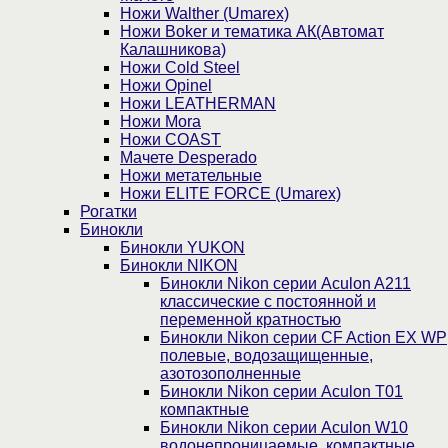
Ножи Walther (Umarex)
Ножи Boker и тематика АК(Автомат
Калашникова)
Ножи Cold Steel
Ножи Opinel
Ножи LEATHERMAN
Ножи Mora
Ножи COAST
Мачете Desperado
Ножи метательные
Ножи ELITE FORCE (Umarex)
Рогатки
Бинокли
Бинокли YUKON
Бинокли NIKON
Бинокли Nikon серии Aculon A211
классические с постоянной и
переменной кратностью
Бинокли Nikon серии СF Action EX WP
полевые, водозащищенные,
азотозополненные
Бинокли Nikon серии Aculon T01
компактные
Бинокли Nikon серии Aculon W10
водонепроницаемые, компактные