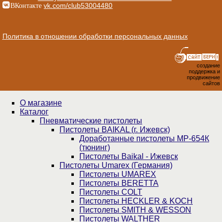
ВКонтакте
vk.com/club53004480
Политика в отношении обработки персональных данных
создание
поддержка и
продвижение
сайтов
О магазине
Каталог
Пнев­ма­ти­чес­кие пистолеты
Пистолеты BAIKAL (г. Ижевск)
Доработанные пистолеты МР-654К
(тюнинг)
Пистолеты Baikal - Ижевск
Пистолеты Umarex (Германия)
Пистолеты UMAREX
Пистолеты BERETTA
Пистолеты COLT
Пистолеты HECKLER & KOCH
Пистолеты SMITH & WESSON
Пистолеты WALTHER