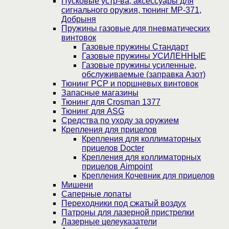
Пусковые устр-ва, аксессуары для
сигнального оружия, тюнинг МР-371,
Добрыня
Пружины газовые для пневматических
винтовок
Газовые пружины Стандарт
Газовые пружины УСИЛЕННЫЕ
Газовые пружины усиленные,
обслуживаемые (заправка Азот)
Тюнинг PCP и поршневых винтовок
Запасные магазины
Тюнинг для Crosman 1377
Тюнинг для ASG
Средства по уходу за оружием
Крепления для прицелов
Крепления для коллиматорных
прицелов Docter
Крепления для коллиматорных
прицелов Aimpoint
Крепления Кочевник для прицелов
Мишени
Саперные лопаты
Переходники под сжатый воздух
Патроны для лазерной пристрелки
Лазерные целеуказатели