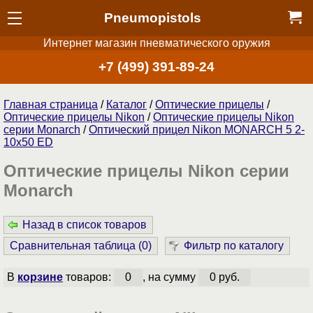
Pneumopistols
Интернет магазин пневматического оружия
+7 (499) 391-89-24
Главная страница
/
Каталог
/
Оптические прицелы
/
Оптические прицелы Nikon
/
Оптические прицелы Nikon
серии Monarch
/
Оптический прицел Nikon MONARCH 5 2-
10x50 ED
Оптические прицелы Nikon серии
Monarch
Назад в список товаров
Сравнительная таблица (
0
)
Фильтр по каталогу
В
корзине
товаров:
0
, на сумму
0 руб.