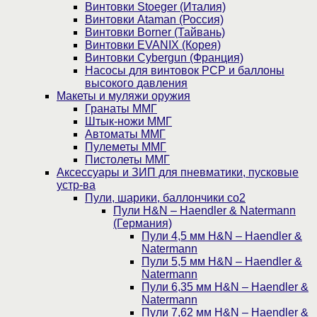
Винтовки Stoeger (Италия)
Винтовки Ataman (Россия)
Винтовки Borner (Тайвань)
Винтовки EVANIX (Корея)
Винтовки Cybergun (Франция)
Насосы для винтовок PCP и баллоны
высокого давления
Макеты и муляжи оружия
Гранаты ММГ
Штык-ножи ММГ
Автоматы ММГ
Пулеметы ММГ
Пистолеты ММГ
Аксессуары и ЗИП для пневматики, пусковые
устр-ва
Пули, шарики, баллончики со2
Пули H&N – Haendler & Natermann
(Германия)
Пули 4,5 мм H&N – Haendler &
Natermann
Пули 5,5 мм H&N – Haendler &
Natermann
Пули 6,35 мм H&N – Haendler &
Natermann
Пули 7,62 мм H&N – Haendler &