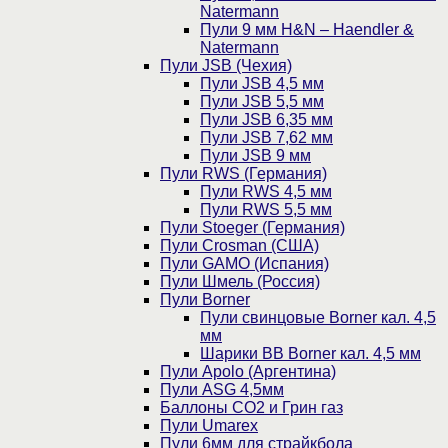
Natermann
Пули 9 мм H&N – Haendler &
Natermann
Пули JSB (Чехия)
Пули JSB 4,5 мм
Пули JSB 5,5 мм
Пули JSB 6,35 мм
Пули JSB 7,62 мм
Пули JSB 9 мм
Пули RWS (Германия)
Пули RWS 4,5 мм
Пули RWS 5,5 мм
Пули Stoeger (Германия)
Пули Crosman (США)
Пули GAMO (Испания)
Пули Шмель (Россия)
Пули Borner
Пули свинцовые Borner кал. 4,5
мм
Шарики BB Borner кал. 4,5 мм
Пули Apolo (Аргентина)
Пули ASG 4,5мм
Баллоны CO2 и Грин газ
Пули Umarex
Пули 6мм для страйкбола