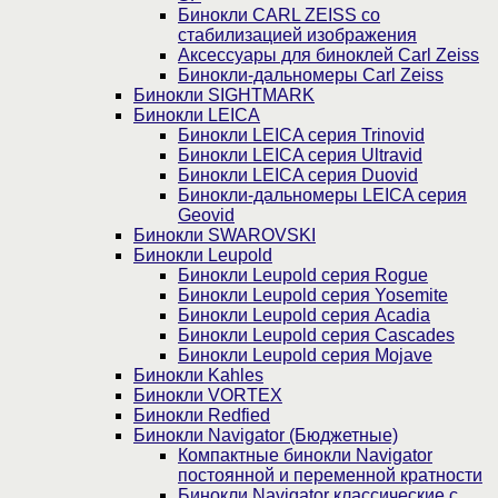
Бинокли CARL ZEISS со
стабилизацией изображения
Аксессуары для биноклей Carl Zeiss
Бинокли-дальномеры Carl Zeiss
Бинокли SIGHTMARK
Бинокли LEICA
Бинокли LEICA серия Trinovid
Бинокли LEICA серия Ultravid
Бинокли LEICA серия Duovid
Бинокли-дальномеры LEICA серия
Geovid
Бинокли SWAROVSKI
Бинокли Leupold
Бинокли Leupold серия Rogue
Бинокли Leupold серия Yosemite
Бинокли Leupold серия Acadia
Бинокли Leupold серия Cascades
Бинокли Leupold серия Mojave
Бинокли Kahles
Бинокли VORTEX
Бинокли Redfied
Бинокли Navigator (Бюджетные)
Компактные бинокли Navigator
постоянной и переменной кратности
Бинокли Navigator классические с