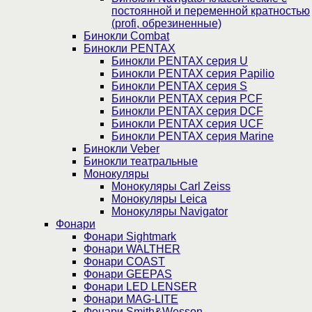
постоянной и переменной кратностью
(profi, обрезиненные)
Бинокли Combat
Бинокли PENTAX
Бинокли PENTAX серия U
Бинокли PENTAX серия Papilio
Бинокли PENTAX серия S
Бинокли PENTAX серия PCF
Бинокли PENTAX серия DCF
Бинокли PENTAX серия UCF
Бинокли PENTAX серия Marine
Бинокли Veber
Бинокли театральные
Монокуляры
Монокуляры Carl Zeiss
Монокуляры Leica
Монокуляры Navigator
Фонари
Фонари Sightmark
Фонари WALTHER
Фонари COAST
Фонари GEEPAS
Фонари LED LENSER
Фонари MAG-LITE
Фонари Smith&Wesson