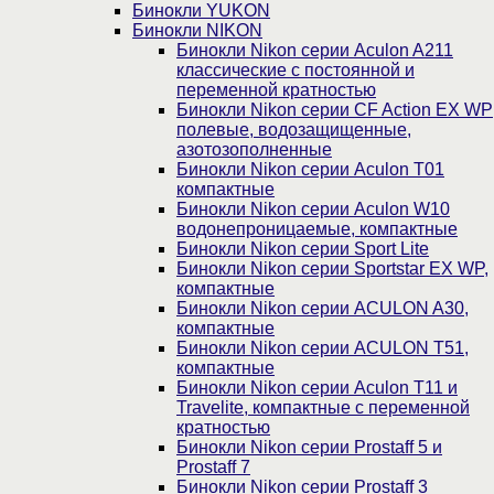
Бинокли YUKON
Бинокли NIKON
Бинокли Nikon серии Aculon A211
классические с постоянной и
переменной кратностью
Бинокли Nikon серии СF Action EX WP
полевые, водозащищенные,
азотозополненные
Бинокли Nikon серии Aculon T01
компактные
Бинокли Nikon серии Aculon W10
водонепроницаемые, компактные
Бинокли Nikon серии Sport Lite
Бинокли Nikon серии Sportstar EX WP,
компактные
Бинокли Nikon серии ACULON A30,
компактные
Бинокли Nikon серии ACULON Т51,
компактные
Бинокли Nikon серии Aculon T11 и
Travelite, компактные с переменной
кратностью
Бинокли Nikon серии Prostaff 5 и
Prostaff 7
Бинокли Nikon серии Prostaff 3