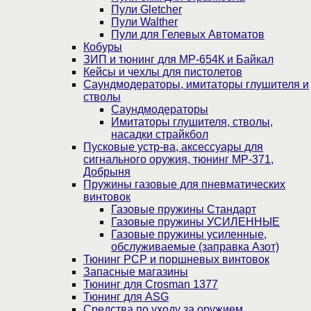
Пули Gletcher
Пули Walther
Пули для Гелевых Автоматов
Кобуры
ЗИП и тюнинг для МР-654К и Байкал
Кейсы и чехлы для пистолетов
Саундмодераторы, имитаторы глушителя и
стволы
Саундмодераторы
Имитаторы глушителя, стволы,
насадки страйкбол
Пусковые устр-ва, аксессуары для
сигнального оружия, тюнинг МР-371,
Добрыня
Пружины газовые для пневматических
винтовок
Газовые пружины Стандарт
Газовые пружины УСИЛЕННЫЕ
Газовые пружины усиленные,
обслуживаемые (заправка Азот)
Тюнинг PCP и поршневых винтовок
Запасные магазины
Тюнинг для Crosman 1377
Тюнинг для ASG
Средства по уходу за оружием