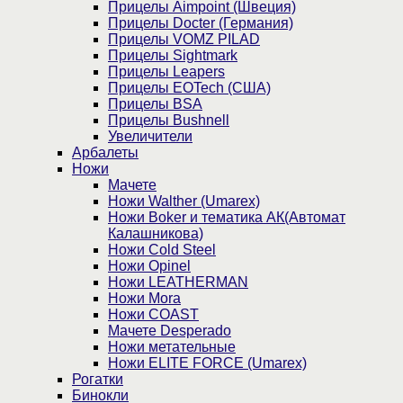
Прицелы Aimpoint (Швеция)
Прицелы Docter (Германия)
Прицелы VOMZ PILAD
Прицелы Sightmark
Прицелы Leapers
Прицелы EOTech (США)
Прицелы BSA
Прицелы Bushnell
Увеличители
Арбалеты
Ножи
Мачете
Ножи Walther (Umarex)
Ножи Boker и тематика АК(Автомат
Калашникова)
Ножи Cold Steel
Ножи Opinel
Ножи LEATHERMAN
Ножи Mora
Ножи COAST
Мачете Desperado
Ножи метательные
Ножи ELITE FORCE (Umarex)
Рогатки
Бинокли