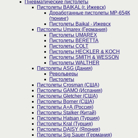
Пнев­ма­ти­чес­кие пистолеты
Пистолеты BAIKAL (г. Ижевск)
Доработанные пистолеты МР-654К
(тюнинг)
Пистолеты Baikal - Ижевск
Пистолеты Umarex (Германия)
Пистолеты UMAREX
Пистолеты BERETTA
Пистолеты COLT
Пистолеты HECKLER & KOCH
Пистолеты SMITH & WESSON
Пистолеты WALTHER
Пистолеты ASG (Дания)
Револьверы
Пистолеты
Пистолеты Crosman (США)
Пистолеты GAMO (Испания)
Пистолеты Gletcher (США)
Пистолеты Borner (США)
Пистолеты А+А (Россия)
Пистолеты Stalker (Китай)
Пистолеты Hatsan (Турция)
Пистолеты Kral (Турция)
Пистолеты DAISY (Япония)
Пистолеты Sig Sauer (Германия)