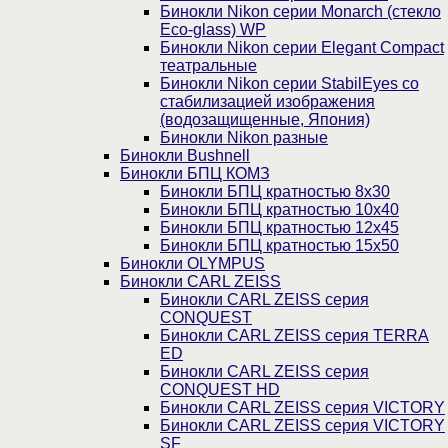
Бинокли Nikon серии Monarch (стекло
Eco-glass) WP
Бинокли Nikon серии Elegant Compact
театральные
Бинокли Nikon серии StabilEyes со
стабилизацией изображения
(водозащищенные, Япония)
Бинокли Nikon разные
Бинокли Bushnell
Бинокли БПЦ КОМЗ
Бинокли БПЦ кратностью 8х30
Бинокли БПЦ кратностью 10х40
Бинокли БПЦ кратностью 12х45
Бинокли БПЦ кратностью 15х50
Бинокли OLYMPUS
Бинокли CARL ZEISS
Бинокли CARL ZEISS серия
CONQUEST
Бинокли CARL ZEISS серия TERRA
ED
Бинокли CARL ZEISS серия
CONQUEST HD
Бинокли CARL ZEISS серия VICTORY
Бинокли CARL ZEISS серия VICTORY
SF