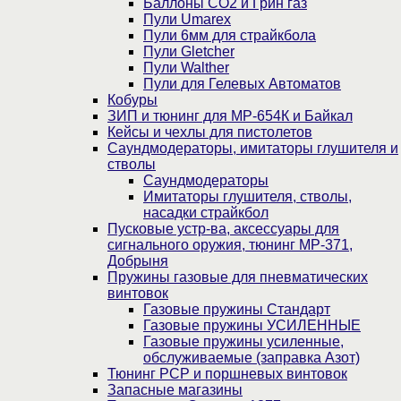
Баллоны CO2 и Грин газ
Пули Umarex
Пули 6мм для страйкбола
Пули Gletcher
Пули Walther
Пули для Гелевых Автоматов
Кобуры
ЗИП и тюнинг для МР-654К и Байкал
Кейсы и чехлы для пистолетов
Саундмодераторы, имитаторы глушителя и
стволы
Саундмодераторы
Имитаторы глушителя, стволы,
насадки страйкбол
Пусковые устр-ва, аксессуары для
сигнального оружия, тюнинг МР-371,
Добрыня
Пружины газовые для пневматических
винтовок
Газовые пружины Стандарт
Газовые пружины УСИЛЕННЫЕ
Газовые пружины усиленные,
обслуживаемые (заправка Азот)
Тюнинг PCP и поршневых винтовок
Запасные магазины