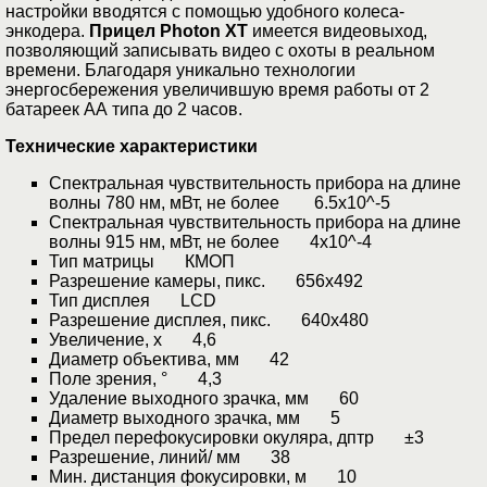
настройки вводятся с помощью удобного колеса-
энкодера.
Прицел Photon XT
имеется видеовыход,
позволяющий записывать видео с охоты в реальном
времени. Благодаря уникально технологии
энергосбережения увеличившую время работы от 2
батареек АА типа до 2 часов.
Технические характеристики
Спектральная чувствительность прибора на длине
волны 780 нм, мВт, не более 6.5x10^-5
Спектральная чувствительность прибора на длине
волны 915 нм, мВт, не более 4x10^-4
Тип матрицы КМОП
Разрешение камеры, пикс. 656х492
Тип дисплея LCD
Разрешение дисплея, пикс. 640x480
Увеличение, х 4,6
Диаметр объектива, мм 42
Поле зрения, ° 4,3
Удаление выходного зрачка, мм 60
Диаметр выходного зрачка, мм 5
Предел перефокусировки окуляра, дптр ±3
Разрешение, линий/ мм 38
Мин. дистанция фокусировки, м 10