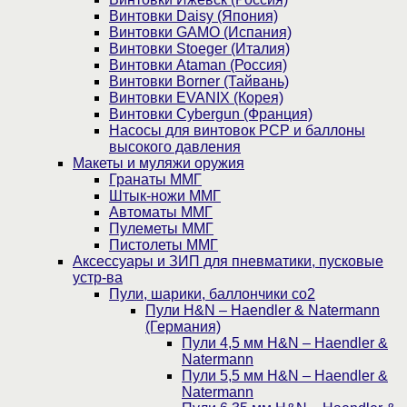
Винтовки Daisy (Япония)
Винтовки GAMO (Испания)
Винтовки Stoeger (Италия)
Винтовки Ataman (Россия)
Винтовки Borner (Тайвань)
Винтовки EVANIX (Корея)
Винтовки Cybergun (Франция)
Насосы для винтовок PCP и баллоны
высокого давления
Макеты и муляжи оружия
Гранаты ММГ
Штык-ножи ММГ
Автоматы ММГ
Пулеметы ММГ
Пистолеты ММГ
Аксессуары и ЗИП для пневматики, пусковые
устр-ва
Пули, шарики, баллончики со2
Пули H&N – Haendler & Natermann
(Германия)
Пули 4,5 мм H&N – Haendler &
Natermann
Пули 5,5 мм H&N – Haendler &
Natermann