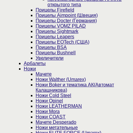
открытого типа
Прицелы Firefield
Прицелы Aimpoint (Швеция)
Прицелы Docter (Германия)
Прицелы VOMZ PILAD
Прицелы Sightmark
Прицелы Leapers
Прицелы EOTech (США)
Прицелы BSA
Прицелы Bushnell
Увеличители
Арбалеты
Ножи
Мачете
Ножи Walther (Umarex)
Ножи Boker и тематика АК(Автомат
Калашникова)
Ножи Cold Steel
Ножи Opinel
Ножи LEATHERMAN
Ножи Mora
Ножи COAST
Мачете Desperado
Ножи метательные
Ножи ELITE FORCE (Umarex)