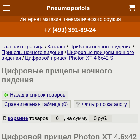
Pneumopistols
Интернет магазин пневматического оружия
+7 (499) 391-89-24
Главная страница
/
Каталог
/
Приборы ночного видения
/
Прицелы ночного видения
/
Цифровые прицелы ночного
видения
/
Цифровой прицел Photon XT 4.6x42 S
Цифровые прицелы ночного
видения
Назад в список товаров
Сравнительная таблица (
0
)
Фильтр по каталогу
В
корзине
товаров:
0
, на сумму
0 руб.
Цифровой прицел Photon XT 4.6x42