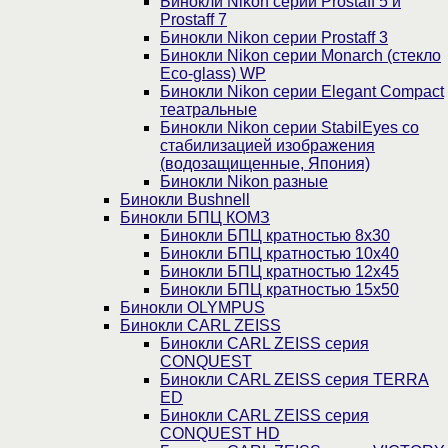
Бинокли Nikon серии Prostaff 5 и
Prostaff 7
Бинокли Nikon серии Prostaff 3
Бинокли Nikon серии Monarch (стекло
Eco-glass) WP
Бинокли Nikon серии Elegant Compact
театральные
Бинокли Nikon серии StabilEyes со
стабилизацией изображения
(водозащищенные, Япония)
Бинокли Nikon разные
Бинокли Bushnell
Бинокли БПЦ КОМЗ
Бинокли БПЦ кратностью 8х30
Бинокли БПЦ кратностью 10х40
Бинокли БПЦ кратностью 12х45
Бинокли БПЦ кратностью 15х50
Бинокли OLYMPUS
Бинокли CARL ZEISS
Бинокли CARL ZEISS серия
CONQUEST
Бинокли CARL ZEISS серия TERRA
ED
Бинокли CARL ZEISS серия
CONQUEST HD