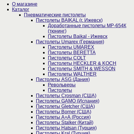
О магазине
Каталог
Пнев­ма­ти­чес­кие пистолеты
Пистолеты BAIKAL (г. Ижевск)
Доработанные пистолеты МР-654К
(тюнинг)
Пистолеты Baikal - Ижевск
Пистолеты Umarex (Германия)
Пистолеты UMAREX
Пистолеты BERETTA
Пистолеты COLT
Пистолеты HECKLER & KOCH
Пистолеты SMITH & WESSON
Пистолеты WALTHER
Пистолеты ASG (Дания)
Револьверы
Пистолеты
Пистолеты Crosman (США)
Пистолеты GAMO (Испания)
Пистолеты Gletcher (США)
Пистолеты Borner (США)
Пистолеты А+А (Россия)
Пистолеты Stalker (Китай)
Пистолеты Hatsan (Турция)
Пистолеты Kral (Турция)