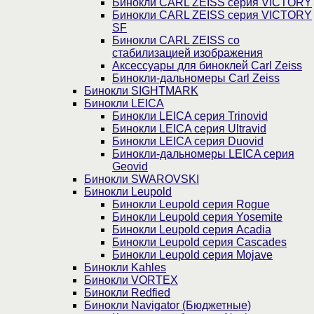
Бинокли CARL ZEISS серия VICTORY
Бинокли CARL ZEISS серия VICTORY
SF
Бинокли CARL ZEISS со
стабилизацией изображения
Аксессуары для биноклей Carl Zeiss
Бинокли-дальномеры Carl Zeiss
Бинокли SIGHTMARK
Бинокли LEICA
Бинокли LEICA серия Trinovid
Бинокли LEICA серия Ultravid
Бинокли LEICA серия Duovid
Бинокли-дальномеры LEICA серия
Geovid
Бинокли SWAROVSKI
Бинокли Leupold
Бинокли Leupold серия Rogue
Бинокли Leupold серия Yosemite
Бинокли Leupold серия Acadia
Бинокли Leupold серия Cascades
Бинокли Leupold серия Mojave
Бинокли Kahles
Бинокли VORTEX
Бинокли Redfied
Бинокли Navigator (Бюджетные)