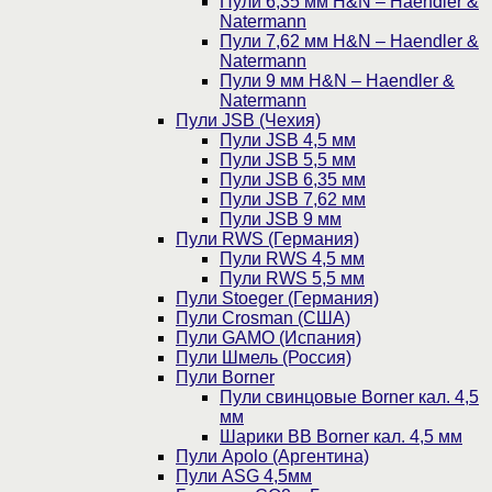
Пули 6,35 мм H&N – Haendler &
Natermann
Пули 7,62 мм H&N – Haendler &
Natermann
Пули 9 мм H&N – Haendler &
Natermann
Пули JSB (Чехия)
Пули JSB 4,5 мм
Пули JSB 5,5 мм
Пули JSB 6,35 мм
Пули JSB 7,62 мм
Пули JSB 9 мм
Пули RWS (Германия)
Пули RWS 4,5 мм
Пули RWS 5,5 мм
Пули Stoeger (Германия)
Пули Crosman (США)
Пули GAMO (Испания)
Пули Шмель (Россия)
Пули Borner
Пули свинцовые Borner кал. 4,5
мм
Шарики BB Borner кал. 4,5 мм
Пули Apolo (Аргентина)
Пули ASG 4,5мм