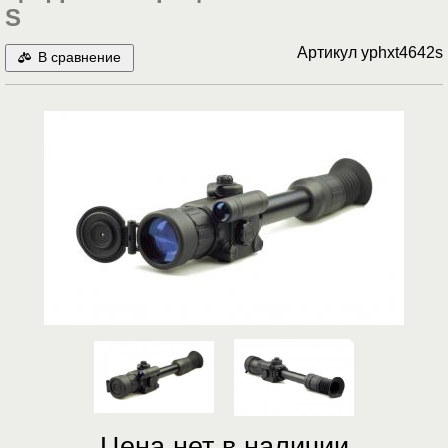
S
Артикул
yphxt4642s
В сравнение
Цена нет в наличии