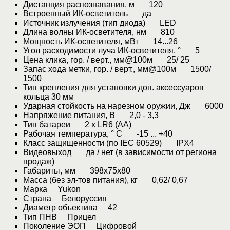
Дистанция распознавания, м 120
Встроенный ИК-осветитель да
Источник излучения (тип диода) LED
Длина волны ИК-осветителя, нм 810
Мощность ИК-осветителя, мВт 14...26
Угол расходимости луча ИК-осветителя, ° 5
Цена клика, гор. / верт., мм@100м 25/ 25
Запас хода метки, гор. / верт., мм@100м 1500/
1500
Тип крепления для установки доп. аксессуаров
кольца 30 мм
Ударная стойкость на нарезном оружии, Дж 6000
Напряжение питания, В 2,0 - 3,3
Тип батареи 2 x LR6 (АА)
Рабочая температура, ° C -15 ... +40
Класс защищенности (по IEC 60529) IPX4
Видеовыход да / нет (в зависимости от региона
продаж)
Габариты, мм 398x75x80
Масса (без эл-тов питания), кг 0,62/ 0,67
Марка Yukon
Страна Белоруссия
Диаметр объектива 42
Тип ПНВ Прицел
Поколение ЭОП Цифровой