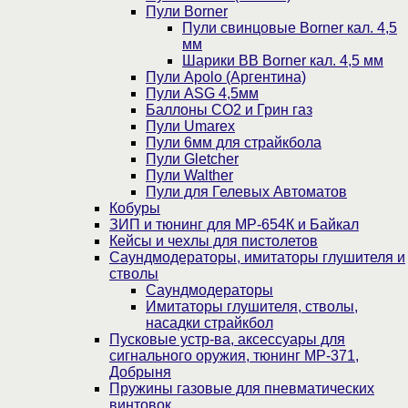
Пули Borner
Пули свинцовые Borner кал. 4,5
мм
Шарики BB Borner кал. 4,5 мм
Пули Apolo (Аргентина)
Пули ASG 4,5мм
Баллоны CO2 и Грин газ
Пули Umarex
Пули 6мм для страйкбола
Пули Gletcher
Пули Walther
Пули для Гелевых Автоматов
Кобуры
ЗИП и тюнинг для МР-654К и Байкал
Кейсы и чехлы для пистолетов
Саундмодераторы, имитаторы глушителя и
стволы
Саундмодераторы
Имитаторы глушителя, стволы,
насадки страйкбол
Пусковые устр-ва, аксессуары для
сигнального оружия, тюнинг МР-371,
Добрыня
Пружины газовые для пневматических
винтовок