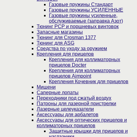
Газовые пружины Стандарт
Газовые пружины УСИЛЕННЫЕ
Газовые пружины усиленные,
обслуживаемые (заправка Азот)
Тюнинг PCP и поршневых винтовок
Запасные магазины
Тюнинг для Crosman 1377
Тюнинг для ASG
Средства по уходу за оружием
Крепления для прицелов
Крепления для коллиматорных
прицелов Docter
Крепления для коллиматорных
прицелов Aimpoint
Крепления Кочевник для прицелов
Мишени
Саперные лопаты
Переходники под сжатый воздух
Патроны для лазерной пристрелки
Лазерные целеуказатели
Аксессуары для арбалетов
Аксессуары для оптических прицелов и
коллиматорных прицелов
Защитные крышки для прицелов и
наглазники