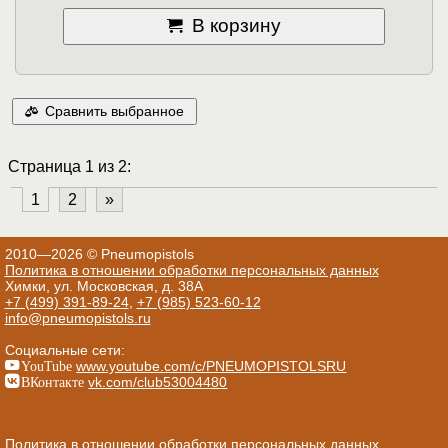
В корзину
Сравнить выбранное
Страница 1 из 2:
1
2
»
2010—2026 © Pneumopistols
Политика в отношении обработки персональных данных
Химки, ул. Московская, д. 38А
+7 (499) 391-89-24
,
+7 (985) 523-60-12
info@pneumopistols.ru
Социальные сети:
YouTube
www.youtube.com/c/PNEUMOPISTOLSRU
ВКонтакте
vk.com/club53004480
Политика в отношении обработки персональных данных