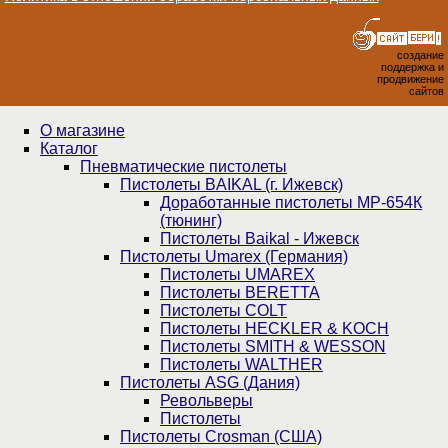
создание
поддержка и
продвижение
сайтов
О магазине
Каталог
Пнев­ма­ти­чес­кие пистолеты
Пистолеты BAIKAL (г. Ижевск)
Доработанные пистолеты МР-654К
(тюнинг)
Пистолеты Baikal - Ижевск
Пистолеты Umarex (Германия)
Пистолеты UMAREX
Пистолеты BERETTA
Пистолеты COLT
Пистолеты HECKLER & KOCH
Пистолеты SMITH & WESSON
Пистолеты WALTHER
Пистолеты ASG (Дания)
Револьверы
Пистолеты
Пистолеты Crosman (США)