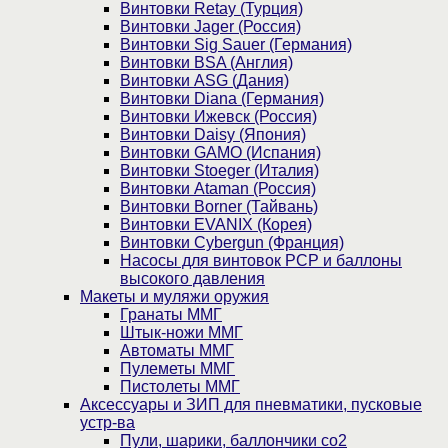
Винтовки Retay (Турция)
Винтовки Jager (Россия)
Винтовки Sig Sauer (Германия)
Винтовки BSA (Англия)
Винтовки ASG (Дания)
Винтовки Diana (Германия)
Винтовки Ижевск (Россия)
Винтовки Daisy (Япония)
Винтовки GAMO (Испания)
Винтовки Stoeger (Италия)
Винтовки Ataman (Россия)
Винтовки Borner (Тайвань)
Винтовки EVANIX (Корея)
Винтовки Cybergun (Франция)
Насосы для винтовок PCP и баллоны
высокого давления
Макеты и муляжи оружия
Гранаты ММГ
Штык-ножи ММГ
Автоматы ММГ
Пулеметы ММГ
Пистолеты ММГ
Аксессуары и ЗИП для пневматики, пусковые
устр-ва
Пули, шарики, баллончики со2