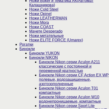
Ножи Boker и тематика АК(Автомат
Калашникова)
Ножи Cold Steel
Ножи Opinel
Ножи LEATHERMAN
Ножи Mora
Ножи COAST
Мачете Desperado
Ножи метательные
Ножи ELITE FORCE (Umarex)
Рогатки
Бинокли
Бинокли YUKON
Бинокли NIKON
Бинокли Nikon серии Aculon A211
классические с постоянной и
переменной кратностью
Бинокли Nikon серии СF Action EX WP
полевые, водозащищенные,
азотозополненные
Бинокли Nikon серии Aculon T01
компактные
Бинокли Nikon серии Aculon W10
водонепроницаемые, компактные
Бинокли Nikon серии Sport Lite