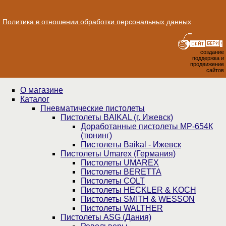
Политика в отношении обработки персональных данных
создание
поддержка и
продвижение
сайтов
О магазине
Каталог
Пнев­ма­ти­чес­кие пистолеты
Пистолеты BAIKAL (г. Ижевск)
Доработанные пистолеты МР-654К
(тюнинг)
Пистолеты Baikal - Ижевск
Пистолеты Umarex (Германия)
Пистолеты UMAREX
Пистолеты BERETTA
Пистолеты COLT
Пистолеты HECKLER & KOCH
Пистолеты SMITH & WESSON
Пистолеты WALTHER
Пистолеты ASG (Дания)