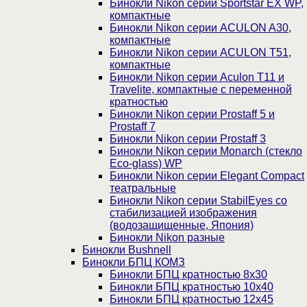
Бинокли Nikon серии Sportstar EX WP,
компактные
Бинокли Nikon серии ACULON A30,
компактные
Бинокли Nikon серии ACULON Т51,
компактные
Бинокли Nikon серии Aculon T11 и
Travelite, компактные с переменной
кратностью
Бинокли Nikon серии Prostaff 5 и
Prostaff 7
Бинокли Nikon серии Prostaff 3
Бинокли Nikon серии Monarch (стекло
Eco-glass) WP
Бинокли Nikon серии Elegant Compact
театральные
Бинокли Nikon серии StabilEyes со
стабилизацией изображения
(водозащищенные, Япония)
Бинокли Nikon разные
Бинокли Bushnell
Бинокли БПЦ КОМЗ
Бинокли БПЦ кратностью 8х30
Бинокли БПЦ кратностью 10х40
Бинокли БПЦ кратностью 12х45