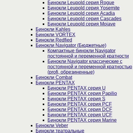
Бинокли Leupold серия Rogue
Бинокли Leupold серия Yosemite
Бинокли Leupold серия Acadia
Бинокли Leupold серия Cascades
Бинокли Leupold серия Mojave
Бинокли Kahles
Бинокли VORTEX
Бинокли Redfied
Бинокли Navigator (Бюджетные)
Компактные бинокли Navigator
постоянной и переменной кратности
Бинокли Navigator классические с
постоянной и переменной кратностью
(profi, обрезиненные)
Бинокли Combat
Бинокли PENTAX
Бинокли PENTAX серия U
Бинокли PENTAX серия Papilio
Бинокли PENTAX серия S
Бинокли PENTAX серия PCF
Бинокли PENTAX серия DCF
Бинокли PENTAX серия UCF
Бинокли PENTAX серия Marine
Бинокли Veber
Бинокли театральные