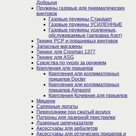
Добрыня
Пружины газовые для пневматических
винтовок
Газовые пружины Стандарт
Газовые пружины УСИЛЕННЫЕ
Газовые пружины усиленные,
обслуживаемые (заправка Азот)
Тюнинг PCP и поршневых винтовок
Запасные магазины
Тюнинг для Crosman 1377
Тюнинг для ASG
Средства по уходу за оружием
Крепления для прицелов
Крепления для коллиматорных
прицелов Docter
Крепления для коллиматорных
прицелов Aimpoint
Крепления Кочевник для прицелов
Мишени
Саперные лопаты
Переходники под сжатый воздух
Патроны для лазерной пристрелки
Лазерные целеуказатели
Аксессуары для арбалетов
Аксессуары для оптических прицелов и