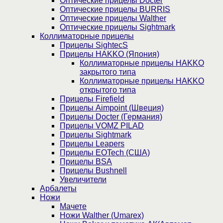
Оптические прицелы Docter
Оптические прицелы BURRIS
Оптические прицелы Walther
Оптические прицелы Sightmark
Коллиматорные прицелы
Прицелы SightecS
Прицелы HAKKO (Япония)
Коллиматорные прицелы HAKKO
закрытого типа
Коллиматорные прицелы HAKKO
открытого типа
Прицелы Firefield
Прицелы Aimpoint (Швеция)
Прицелы Docter (Германия)
Прицелы VOMZ PILAD
Прицелы Sightmark
Прицелы Leapers
Прицелы EOTech (США)
Прицелы BSA
Прицелы Bushnell
Увеличители
Арбалеты
Ножи
Мачете
Ножи Walther (Umarex)