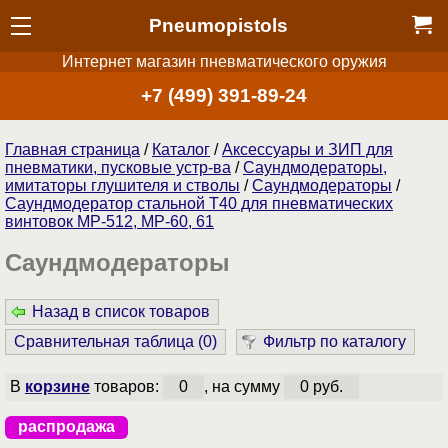
Pneumopistols
Интернет магазин пневматического оружия
+7 (499) 391-89-24
Главная страница
/
Каталог
/
Аксессуары и ЗИП для
пневматики, пусковые устр-ва
/
Саундмодераторы,
имитаторы глушителя и стволы
/
Саундмодераторы
/
Саундмодератор стальной Т40 для пневматических
винтовок МР-512, МР-60, 61
Саундмодераторы
Назад в список товаров
Сравнительная таблица (
0
)
Фильтр по каталогу
В
корзине
товаров:
0
, на сумму
0 руб.
распродажа