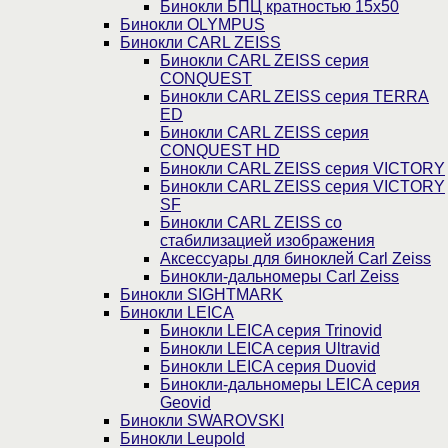
Бинокли БПЦ кратностью 15х50
Бинокли OLYMPUS
Бинокли CARL ZEISS
Бинокли CARL ZEISS серия
CONQUEST
Бинокли CARL ZEISS серия TERRA
ED
Бинокли CARL ZEISS серия
CONQUEST HD
Бинокли CARL ZEISS серия VICTORY
Бинокли CARL ZEISS серия VICTORY
SF
Бинокли CARL ZEISS со
стабилизацией изображения
Аксессуары для биноклей Carl Zeiss
Бинокли-дальномеры Carl Zeiss
Бинокли SIGHTMARK
Бинокли LEICA
Бинокли LEICA серия Trinovid
Бинокли LEICA серия Ultravid
Бинокли LEICA серия Duovid
Бинокли-дальномеры LEICA серия
Geovid
Бинокли SWAROVSKI
Бинокли Leupold