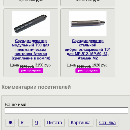
Саундмодератор
Саундмодератор
модульный T90 для
стальной
пневматических
вибропоглащающий T34
винтовок Атаман
для МР-512, МР-60, 61,
(крепление в компл)
Атаман М2
Цена
3150 руб.
Цена
1920 руб.
9170 руб.
5260 руб.
распродажа
распродажа
Комментарии посетителей
Ваше имя:
Ж
К
Ч
Цитата
Картинка
Ссылка