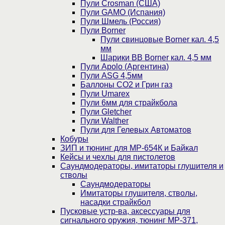
Пули Crosman (США)
Пули GAMO (Испания)
Пули Шмель (Россия)
Пули Borner
Пули свинцовые Borner кал. 4,5
мм
Шарики BB Borner кал. 4,5 мм
Пули Apolo (Аргентина)
Пули ASG 4,5мм
Баллоны CO2 и Грин газ
Пули Umarex
Пули 6мм для страйкбола
Пули Gletcher
Пули Walther
Пули для Гелевых Автоматов
Кобуры
ЗИП и тюнинг для МР-654К и Байкал
Кейсы и чехлы для пистолетов
Саундмодераторы, имитаторы глушителя и
стволы
Саундмодераторы
Имитаторы глушителя, стволы,
насадки страйкбол
Пусковые устр-ва, аксессуары для
сигнального оружия, тюнинг МР-371,