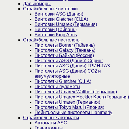
Дальномеры
Страйкбольные винтовки
Винтовки ASG (Дания)
Винтовки Gletcher (США)
Винтовки Umarex (Германия)
Винтовки (Тайвань)
Винтовки King Arms
Страйкбольные пистолеты
Пистолеты Borner (Тайвань)
Пистолеты Galaxy (Тайвань)
Пистолеты Байкал (Россия)
Пистолеты ASG (Дания) Спринг
Пистолеты ASG (Дания) ГРИН-ГАЗ
Пистолеты ASG (Дания) CO2 и
аккумуляторные
Пистолеты Gletcher (США)
Пистолеты-пулеметы
Пистолеты Umarex Walther (Германия)
Пистолеты Umarex Heckler Koch (Германия)
Пистолеты Umarex (Германия)
Пистолеты Tokyo Marui (Япония)
Пейнтбольные пистолеты Hammerly
Страйкбольные автоматы
Автоматы ASG
Гранатометы