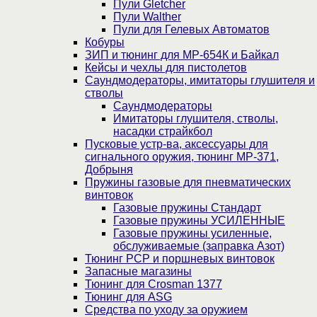
Пули Gletcher
Пули Walther
Пули для Гелевых Автоматов
Кобуры
ЗИП и тюнинг для МР-654К и Байкал
Кейсы и чехлы для пистолетов
Саундмодераторы, имитаторы глушителя и
стволы
Саундмодераторы
Имитаторы глушителя, стволы,
насадки страйкбол
Пусковые устр-ва, аксессуары для
сигнального оружия, тюнинг МР-371,
Добрыня
Пружины газовые для пневматических
винтовок
Газовые пружины Стандарт
Газовые пружины УСИЛЕННЫЕ
Газовые пружины усиленные,
обслуживаемые (заправка Азот)
Тюнинг PCP и поршневых винтовок
Запасные магазины
Тюнинг для Crosman 1377
Тюнинг для ASG
Средства по уходу за оружием