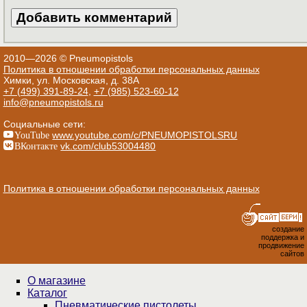
2010—2026 © Pneumopistols
Политика в отношении обработки персональных данных
Химки, ул. Московская, д. 38А
+7 (499) 391-89-24
,
+7 (985) 523-60-12
info@pneumopistols.ru
Социальные сети:
YouTube
www.youtube.com/c/PNEUMOPISTOLSRU
ВКонтакте
vk.com/club53004480
Политика в отношении обработки персональных данных
создание
поддержка и
продвижение
сайтов
О магазине
Каталог
Пнев­ма­ти­чес­кие пистолеты