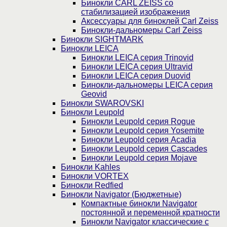
Бинокли CARL ZEISS со
стабилизацией изображения
Аксессуары для биноклей Carl Zeiss
Бинокли-дальномеры Carl Zeiss
Бинокли SIGHTMARK
Бинокли LEICA
Бинокли LEICA серия Trinovid
Бинокли LEICA серия Ultravid
Бинокли LEICA серия Duovid
Бинокли-дальномеры LEICA серия
Geovid
Бинокли SWAROVSKI
Бинокли Leupold
Бинокли Leupold серия Rogue
Бинокли Leupold серия Yosemite
Бинокли Leupold серия Acadia
Бинокли Leupold серия Cascades
Бинокли Leupold серия Mojave
Бинокли Kahles
Бинокли VORTEX
Бинокли Redfied
Бинокли Navigator (Бюджетные)
Компактные бинокли Navigator
постоянной и переменной кратности
Бинокли Navigator классические с