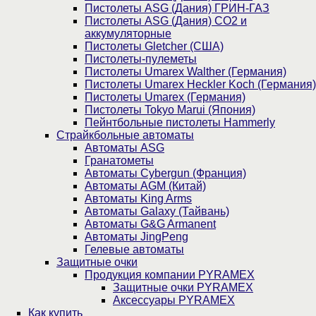
Пистолеты ASG (Дания) ГРИН-ГАЗ
Пистолеты ASG (Дания) CO2 и
аккумуляторные
Пистолеты Gletcher (США)
Пистолеты-пулеметы
Пистолеты Umarex Walther (Германия)
Пистолеты Umarex Heckler Koch (Германия)
Пистолеты Umarex (Германия)
Пистолеты Tokyo Marui (Япония)
Пейнтбольные пистолеты Hammerly
Страйкбольные автоматы
Автоматы ASG
Гранатометы
Автоматы Cybergun (Франция)
Автоматы AGM (Китай)
Автоматы King Arms
Автоматы Galaxy (Тайвань)
Автоматы G&G Armanent
Автоматы JingPeng
Гелевые автоматы
Защитные очки
Продукция компании PYRAMEX
Защитные очки PYRAMEX
Аксессуары PYRAMEX
Как купить