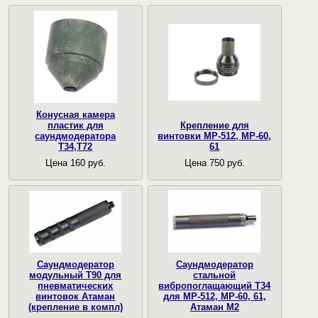
Конусная камера
пластик для
Крепление для
саундмодератора
винтовки МР-512, МР-60,
Т34,Т72
61
Цена 160 руб.
Цена 750 руб.
Саундмодератор
Саундмодератор
модульный T90 для
стальной
пневматических
вибропоглащающий T34
винтовок Атаман
для МР-512, МР-60, 61,
(крепление в компл)
Атаман М2