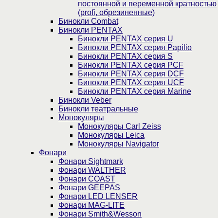
постоянной и переменной кратностью
(profi, обрезиненные)
Бинокли Combat
Бинокли PENTAX
Бинокли PENTAX серия U
Бинокли PENTAX серия Papilio
Бинокли PENTAX серия S
Бинокли PENTAX серия PCF
Бинокли PENTAX серия DCF
Бинокли PENTAX серия UCF
Бинокли PENTAX серия Marine
Бинокли Veber
Бинокли театральные
Монокуляры
Монокуляры Carl Zeiss
Монокуляры Leica
Монокуляры Navigator
Фонари
Фонари Sightmark
Фонари WALTHER
Фонари COAST
Фонари GEEPAS
Фонари LED LENSER
Фонари MAG-LITE
Фонари Smith&Wesson