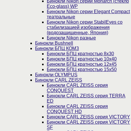
Бинокли Nikon серии Monarch (стекло
Eco-glass) WP
Бинокли Nikon серии Elegant Compact
театральные
Бинокли Nikon серии StabilEyes со
стабилизацией изображения
(водозащищенные, Япония)
Бинокли Nikon разные
Бинокли Bushnell
Бинокли БПЦ КОМЗ
Бинокли БПЦ кратностью 8х30
Бинокли БПЦ кратностью 10х40
Бинокли БПЦ кратностью 12х45
Бинокли БПЦ кратностью 15х50
Бинокли OLYMPUS
Бинокли CARL ZEISS
Бинокли CARL ZEISS серия
CONQUEST
Бинокли CARL ZEISS серия TERRA
ED
Бинокли CARL ZEISS серия
CONQUEST HD
Бинокли CARL ZEISS серия VICTORY
Бинокли CARL ZEISS серия VICTORY
SF