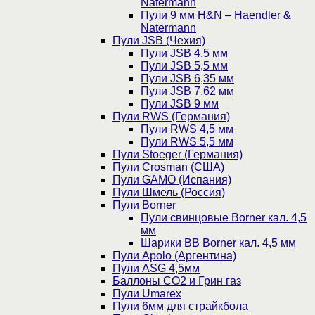
Natermann
Пули 9 мм H&N – Haendler &
Natermann
Пули JSB (Чехия)
Пули JSB 4,5 мм
Пули JSB 5,5 мм
Пули JSB 6,35 мм
Пули JSB 7,62 мм
Пули JSB 9 мм
Пули RWS (Германия)
Пули RWS 4,5 мм
Пули RWS 5,5 мм
Пули Stoeger (Германия)
Пули Crosman (США)
Пули GAMO (Испания)
Пули Шмель (Россия)
Пули Borner
Пули свинцовые Borner кал. 4,5
мм
Шарики BB Borner кал. 4,5 мм
Пули Apolo (Аргентина)
Пули ASG 4,5мм
Баллоны CO2 и Грин газ
Пули Umarex
Пули 6мм для страйкбола