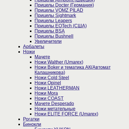
Прицелы Docter (Германия)
Прицелы VOMZ PILAD
Прицелы Sightmark
Прицелы Leapers
Прицелы EOTech (США)
Прицелы BSA
Прицелы Bushnell
Увеличители
Арбалеты
Ножи
Мачете
Ножи Walther (Umarex)
Ножи Boker и тематика АК(Автомат
Калашникова)
Ножи Cold Steel
Ножи Opinel
Ножи LEATHERMAN
Ножи Mora
Ножи COAST
Мачете Desperado
Ножи метательные
Ножи ELITE FORCE (Umarex)
Рогатки
Бинокли