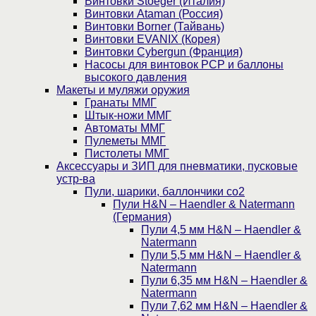
Винтовки Stoeger (Италия)
Винтовки Ataman (Россия)
Винтовки Borner (Тайвань)
Винтовки EVANIX (Корея)
Винтовки Cybergun (Франция)
Насосы для винтовок PCP и баллоны
высокого давления
Макеты и муляжи оружия
Гранаты ММГ
Штык-ножи ММГ
Автоматы ММГ
Пулеметы ММГ
Пистолеты ММГ
Аксессуары и ЗИП для пневматики, пусковые
устр-ва
Пули, шарики, баллончики со2
Пули H&N – Haendler & Natermann
(Германия)
Пули 4,5 мм H&N – Haendler &
Natermann
Пули 5,5 мм H&N – Haendler &
Natermann
Пули 6,35 мм H&N – Haendler &
Natermann
Пули 7,62 мм H&N – Haendler &