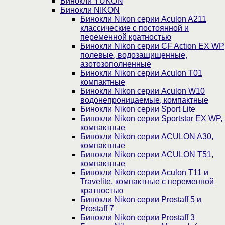
Бинокли YUKON
Бинокли NIKON
Бинокли Nikon серии Aculon A211
классические с постоянной и
переменной кратностью
Бинокли Nikon серии СF Action EX WP
полевые, водозащищенные,
азотозополненные
Бинокли Nikon серии Aculon T01
компактные
Бинокли Nikon серии Aculon W10
водонепроницаемые, компактные
Бинокли Nikon серии Sport Lite
Бинокли Nikon серии Sportstar EX WP,
компактные
Бинокли Nikon серии ACULON A30,
компактные
Бинокли Nikon серии ACULON Т51,
компактные
Бинокли Nikon серии Aculon T11 и
Travelite, компактные с переменной
кратностью
Бинокли Nikon серии Prostaff 5 и
Prostaff 7
Бинокли Nikon серии Prostaff 3