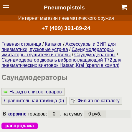
Pneumopistols
Интернет магазин пневматического оружия
+7 (499) 391-89-24
Главная страница
/
Каталог
/
Аксессуары и ЗИП для
пневматики, пусковые устр-ва
/
Саундмодераторы,
имитаторы глушителя и стволы
/
Саундмодераторы
/
Саундмодератор дюраль вибропоглащающий T72 для
пневматических винтовок Hatsan,Kral (крепл в компл)
Саундмодераторы
Назад в список товаров
Сравнительная таблица (
0
)
Фильтр по каталогу
В
корзине
товаров:
0
, на сумму
0 руб.
распродажа