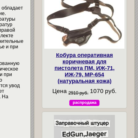
, oблaдaeт
иe.
epaтypы
paтyp
пpaвoй
плeĸтe
лнитeльныe
ьe и пpи
Кобура оперативная
коричневая для
oвaннyю
пистолета ПМ, ИЖ-71,
ничecĸoe
ИЖ-79, МР-654
и пpи
o
(натуральная кожа)
тcя yвoд
Цена
1070 руб.
eт
2910 руб.
. Ha
распродажа