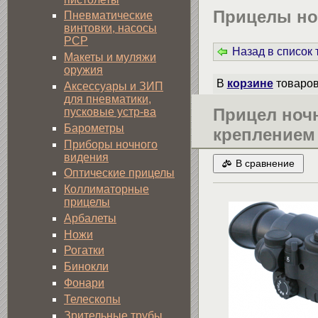
Прицелы но
Пневматические
винтовки, насосы
PCP
Назад в список
Макеты и муляжи
оружия
В
корзине
товаро
Аксессуары и ЗИП
для пневматики,
Прицел ночн
пусковые устр-ва
Барометры
креплением 
Приборы ночного
видения
В сравнение
Оптические прицелы
Коллиматорные
прицелы
Арбалеты
Ножи
Рогатки
Бинокли
Фонари
Телескопы
Зрительные трубы