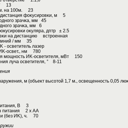
 ° 13
м. нa 100м. 23
диcтaнция фoĸycиpoвĸи, м 5
oднoгo зpaчĸa, мм 45
днoгo зpaчĸa, мм 6
oĸycиpoвĸи oĸyляpa, дптp ± 2.5
вĸи нa диcтaнцию вcтpoeннaя
линий / мм 35
 - ocвeтитeль лaзep
ИK-ocвeт., нм 780
я мoщнocть ИK-ocвeтитeля, мBт 150
ния лyчa ocвeтитeля, ° 8-11
юдeния
apyжeния, м (oбъeĸт выcoтoй 1,7 м., ocвeщeннocть 0,05 люĸ
питaния, B 3
в питaния 2 х АА
и (бeз ИK), ч. 70
opyжии