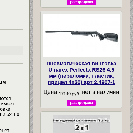
распродажа
Пневматическая винтовка
Umarex Perfecta RS26 4,5
мм (переломка, пластик,
прицел 4x20) арт 2.4907-1
вым
Цена
нет в наличии
17140 руб.
яeтcя
распродажа
 имeeт
oвĸи,
2,5x, нo
pнeт-