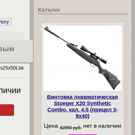
Каталог
логу
овым
л
s25x50Lbk
личии
Винтовка пневматическая
Stoeger X20 Synthetic
у
Combo, кал. 4,5 (прицел 3-
9х40)
Цена
нет в наличии
42890 руб.