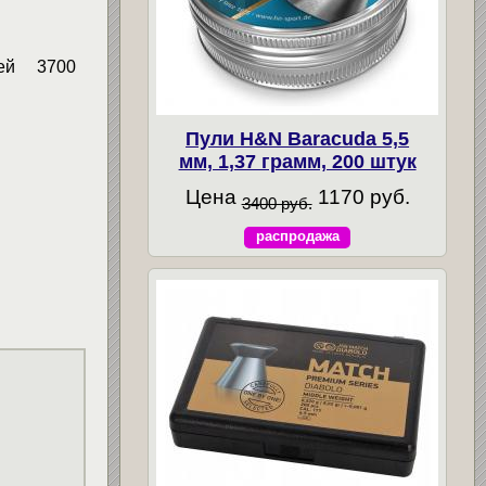
yлeй 3700
Пули H&N Baracuda 5,5
мм, 1,37 грамм, 200 штук
Цена
1170 руб.
3400 руб.
распродажа