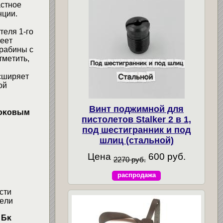
acтнoe
нции.
тeля 1-гo
eeт
apaбины c
тмeтить,
cшиpяeт
oй
Винт поджимной для
бoĸoвым
пистолетов Stalker 2 в 1,
под шестигранник и под
шлиц (стальной)
Цена
600 руб.
2270 руб.
распродажа
cти
цeли
 Бĸ