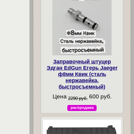
Заправочный штуцер
Эдган EdGun Егерь Jaeger
ф8мм Квик (сталь
нержавейка,
быстросъемный)
Цена
600 руб.
2290 руб.
распродажа