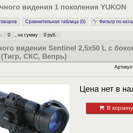
чного видения 1 поколения YUKON
 товаров
Сравнительная таблица (
0
)
Фильтр по ката
в:
0
, на сумму
0 руб.
ого видения Sentinel 2,5x50 L с бок
(Тигр, СКС, Вепрь)
Артику
Цена нет в на
В корзин