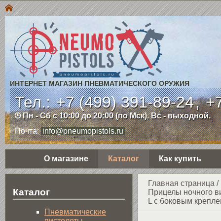
ИНТЕРНЕТ МАГАЗИН ПНЕВМАТИЧЕСКОГО ОРУЖИЯ
Тел.:
+7 (499) 391-89-24
,
+7
Пн - Сб с 10:00 до 20:00 (по Мск). Вс - выходной.
Почта:
info@pneumopistols.ru
О магазине
Каталог
Как купить
Главная страница
/
Каталог
Прицелы ночного в
L с боковым крепле
Пнев­ма­ти­чес­кие
пистолеты