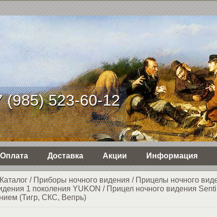
 (985) 523-60-12
Оплата
Доставка
Акции
Информация
Каталог
/
Приборы ночного видения
/
Прицелы ночного вид
идения 1 поколения YUKON
/
Прицел ночного видения Senti
нием (Тигр, СКС, Вепрь)