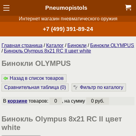
Pneumopistols
Интернет магазин пневматического оружия
+7 (499) 391-89-24
Главная страница
/
Каталог
/
Бинокли
/
Бинокли OLYMPUS
/
Бинокль Olympus 8x21 RC II цвет white
Бинокли OLYMPUS
Назад в список товаров
Сравнительная таблица (
0
)
Фильтр по каталогу
В
корзине
товаров:
0
, на сумму
0 руб.
Бинокль Olympus 8x21 RC II цвет
white