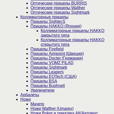
Оптические прицелы BURRIS
Оптические прицелы Walther
Оптические прицелы Sightmark
Коллиматорные прицелы
Прицелы SightecS
Прицелы HAKKO (Япония)
Коллиматорные прицелы HAKKO
закрытого типа
Коллиматорные прицелы HAKKO
открытого типа
Прицелы Firefield
Прицелы Aimpoint (Швеция)
Прицелы Docter (Германия)
Прицелы VOMZ PILAD
Прицелы Sightmark
Прицелы Leapers
Прицелы EOTech (США)
Прицелы BSA
Прицелы Bushnell
Увеличители
Арбалеты
Ножи
Мачете
Ножи Walther (Umarex)
Ножи Boker и тематика АК(Автомат