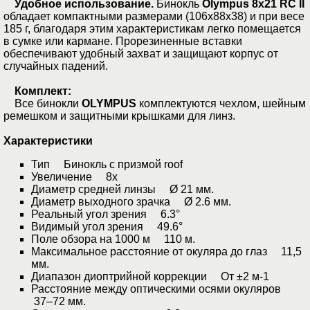
Удобное использование.
Бинокль
Olympus 8х21 RC II
обладает компактными размерами (106х88х38) и при весе
185 г, благодаря этим характеристикам легко помещается
в сумке или кармане. Прорезиненные вставки
обеспечивают удобный захват и защищают корпус от
случайных падений.
Комплект:
Все бинокли
OLYMPUS
комплектуются чехлом, шейным
ремешком и защитными крышками для линз.
Характеристики
Тип Бинокль с призмой roof
Увеличение 8x
Диаметр средней линзы Ø 21 мм.
Диаметр выходного зрачка Ø 2.6 мм.
Реальный угол зрения 6.3°
Видимый угол зрения 49.6°
Поле обзора на 1000 м 110 м.
Максимальное расстояние от окуляра до глаз 11,5
мм.
Диапазон диоптрийной коррекции От ±2 м-1
Расстояние между оптическими осями окуляров
37–72 мм.