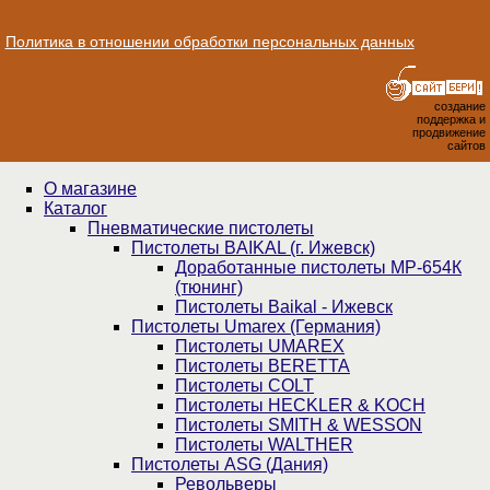
Политика в отношении обработки персональных данных
создание
поддержка и
продвижение
сайтов
О магазине
Каталог
Пнев­ма­ти­чес­кие пистолеты
Пистолеты BAIKAL (г. Ижевск)
Доработанные пистолеты МР-654К
(тюнинг)
Пистолеты Baikal - Ижевск
Пистолеты Umarex (Германия)
Пистолеты UMAREX
Пистолеты BERETTA
Пистолеты COLT
Пистолеты HECKLER & KOCH
Пистолеты SMITH & WESSON
Пистолеты WALTHER
Пистолеты ASG (Дания)
Револьверы