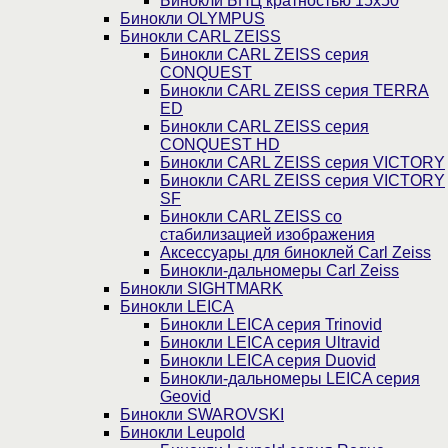
Бинокли БПЦ кратностью 15х50
Бинокли OLYMPUS
Бинокли CARL ZEISS
Бинокли CARL ZEISS серия
CONQUEST
Бинокли CARL ZEISS серия TERRA
ED
Бинокли CARL ZEISS серия
CONQUEST HD
Бинокли CARL ZEISS серия VICTORY
Бинокли CARL ZEISS серия VICTORY
SF
Бинокли CARL ZEISS со
стабилизацией изображения
Аксессуары для биноклей Carl Zeiss
Бинокли-дальномеры Carl Zeiss
Бинокли SIGHTMARK
Бинокли LEICA
Бинокли LEICA серия Trinovid
Бинокли LEICA серия Ultravid
Бинокли LEICA серия Duovid
Бинокли-дальномеры LEICA серия
Geovid
Бинокли SWAROVSKI
Бинокли Leupold