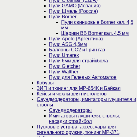
Пули Crosman (США)
Пули GAMO (Испания)
Пули Шмель (Россия)
Пули Borner
Пули свинцовые Borner кал. 4,5
мм
Шарики BB Borner кал. 4,5 мм
Пули Apolo (Аргентина)
Пули ASG 4,5мм
Баллоны CO2 и Грин газ
Пули Umarex
Пули 6мм для страйкбола
Пули Gletcher
Пули Walther
Пули для Гелевых Автоматов
Кобуры
ЗИП и тюнинг для МР-654К и Байкал
Кейсы и чехлы для пистолетов
Саундмодераторы, имитаторы глушителя и
стволы
Саундмодераторы
Имитаторы глушителя, стволы,
насадки страйкбол
Пусковые устр-ва, аксессуары для
сигнального оружия, тюнинг МР-371,