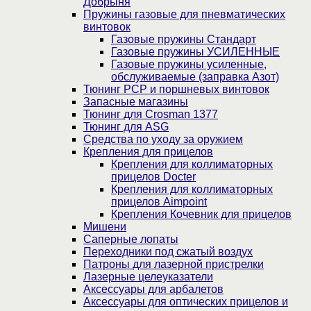
Добрыня
Пружины газовые для пневматических
винтовок
Газовые пружины Стандарт
Газовые пружины УСИЛЕННЫЕ
Газовые пружины усиленные,
обслуживаемые (заправка Азот)
Тюнинг PCP и поршневых винтовок
Запасные магазины
Тюнинг для Crosman 1377
Тюнинг для ASG
Средства по уходу за оружием
Крепления для прицелов
Крепления для коллиматорных
прицелов Docter
Крепления для коллиматорных
прицелов Aimpoint
Крепления Кочевник для прицелов
Мишени
Саперные лопаты
Переходники под сжатый воздух
Патроны для лазерной пристрелки
Лазерные целеуказатели
Аксессуары для арбалетов
Аксессуары для оптических прицелов и