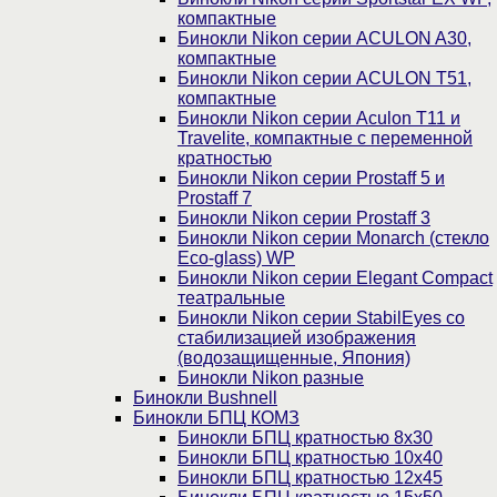
компактные
Бинокли Nikon серии ACULON A30,
компактные
Бинокли Nikon серии ACULON Т51,
компактные
Бинокли Nikon серии Aculon T11 и
Travelite, компактные с переменной
кратностью
Бинокли Nikon серии Prostaff 5 и
Prostaff 7
Бинокли Nikon серии Prostaff 3
Бинокли Nikon серии Monarch (стекло
Eco-glass) WP
Бинокли Nikon серии Elegant Compact
театральные
Бинокли Nikon серии StabilEyes со
стабилизацией изображения
(водозащищенные, Япония)
Бинокли Nikon разные
Бинокли Bushnell
Бинокли БПЦ КОМЗ
Бинокли БПЦ кратностью 8х30
Бинокли БПЦ кратностью 10х40
Бинокли БПЦ кратностью 12х45