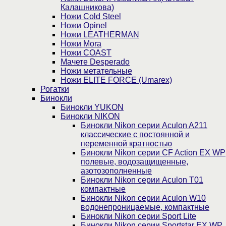
Калашникова)
Ножи Cold Steel
Ножи Opinel
Ножи LEATHERMAN
Ножи Mora
Ножи COAST
Мачете Desperado
Ножи метательные
Ножи ELITE FORCE (Umarex)
Рогатки
Бинокли
Бинокли YUKON
Бинокли NIKON
Бинокли Nikon серии Aculon A211
классические с постоянной и
переменной кратностью
Бинокли Nikon серии СF Action EX WP
полевые, водозащищенные,
азотозополненные
Бинокли Nikon серии Aculon T01
компактные
Бинокли Nikon серии Aculon W10
водонепроницаемые, компактные
Бинокли Nikon серии Sport Lite
Бинокли Nikon серии Sportstar EX WP,