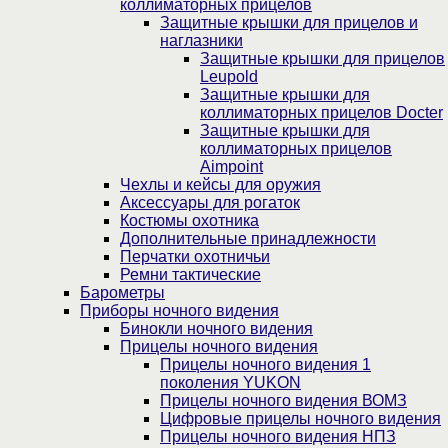
коллиматорных прицелов
Защитные крышки для прицелов и
наглазники
Защитные крышки для прицелов
Leupold
Защитные крышки для
коллиматорных прицелов Docter
Защитные крышки для
коллиматорных прицелов
Aimpoint
Чехлы и кейсы для оружия
Аксессуары для рогаток
Костюмы охотника
Дополнительные принадлежности
Перчатки охотничьи
Ремни тактические
Барометры
Приборы ночного видения
Бинокли ночного видения
Прицелы ночного видения
Прицелы ночного видения 1
поколения YUKON
Прицелы ночного видения ВОМЗ
Цифровые прицелы ночного видения
Прицелы ночного видения НПЗ