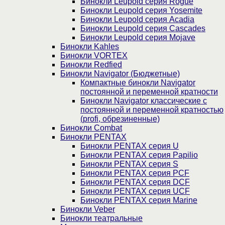
Бинокли Leupold серия Rogue
Бинокли Leupold серия Yosemite
Бинокли Leupold серия Acadia
Бинокли Leupold серия Cascades
Бинокли Leupold серия Mojave
Бинокли Kahles
Бинокли VORTEX
Бинокли Redfied
Бинокли Navigator (Бюджетные)
Компактные бинокли Navigator
постоянной и переменной кратности
Бинокли Navigator классические с
постоянной и переменной кратностью
(profi, обрезиненные)
Бинокли Combat
Бинокли PENTAX
Бинокли PENTAX серия U
Бинокли PENTAX серия Papilio
Бинокли PENTAX серия S
Бинокли PENTAX серия PCF
Бинокли PENTAX серия DCF
Бинокли PENTAX серия UCF
Бинокли PENTAX серия Marine
Бинокли Veber
Бинокли театральные