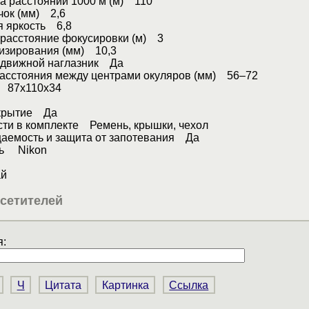
а расстоянии 1000 м (м) 110
чок (мм) 2,6
я яркость 6,8
расстояние фокусировки (м) 3
визирования (мм) 10,3
движной наглазник Да
расстояния между центрами окуляров (мм) 56–72
 87x110x34
окрытие Да
ти в комплекте Ремень, крышки, чехол
аемость и защита от запотевания Да
ль Nikon
n
й
сетителей
:
Ч
Цитата
Картинка
Ссылка