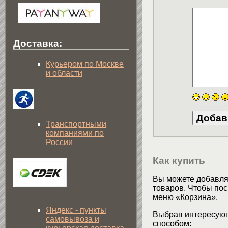
Доставка:
Курьером по Москве
и области
Транспортными
компаниями по
России
Как купить
Вы можете добавлят
товаров. Чтобы пос
меню «Корзина».
Яндекс - пункты
Выбрав интересующ
самовывоза и
способом: