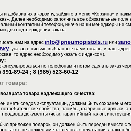
 и добавив их в корзину, зайдите в меню «Корзина» и наж
аз». Далее необходимо заполнить все обязательные поля 
еальный контактный телефон, иначе наши менеджеры не см
ами для подтверждения заказа.
info@pneumopistols.ru
запо
писать нам на адрес
или
вку
, указав в письме выбранные вами товары и ваш адрес
оскве, то адрес необходимо указать с индексом).
у:
консультроваться по телефонам и потом сделать заказ чер
) 391-89-24 ; 8 (985) 523-60-12
.
т товара:
 возврата товара надлежащего качества:
ен иметь следов эксплуатации, должны быть сохранены его
 потребительские свойства, пломбы, фабричные ярлыки, а 
 продавца документы (чеки, гарантийный талон, инструкция
.
 был приложен подарок, он должен быть передан вместе с 
рок также не должен иметь следов эксплуатации, должен б