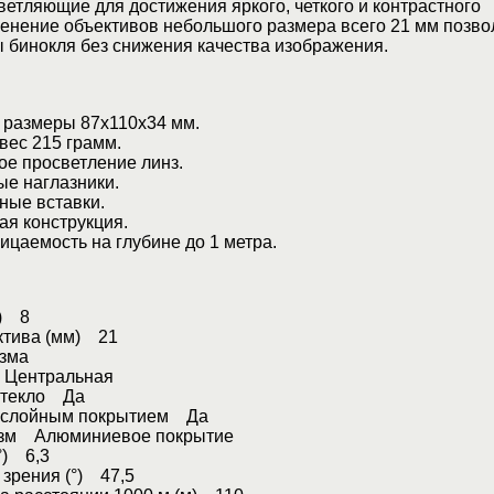
етляющие для достижения яркого, четкого и контрастного
енение объективов небольшого размера всего 21 мм позво
 бинокля без снижения качества изображения.
размеры 87x110x34 мм.
ес 215 грамм.
 просветление линз.
 наглазники.
ые вставки.
 конструкция.
аемость на глубине до 1 метра.
x) 8
ктива (мм) 21
зма
 Центральная
стекло Да
ослойным покрытием Да
изм Алюминиевое покрытие
°) 6,3
зрения (°) 47,5