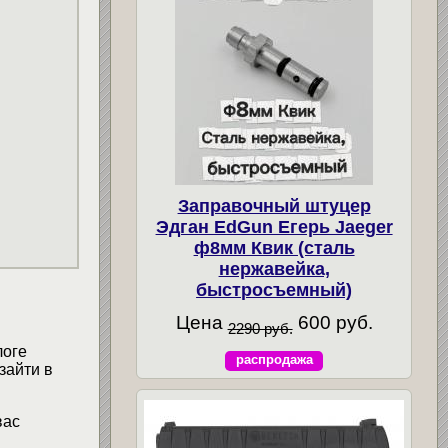
Заправочный штуцер
Эдган EdGun Егерь Jaeger
ф8мм Квик (сталь
нержавейка,
быстросъемный)
Цена
600 руб.
2290 руб.
логе
распродажа
зайти в
вас