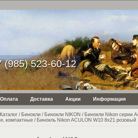
 (985) 523-60-12
Оплата
Доставка
Акции
Информация
Каталог
/
Бинокли
/
Бинокли NIKON
/
Бинокли Nikon серии A
е, компактные
/
Бинокль Nikon ACULON W10 8x21 розовый