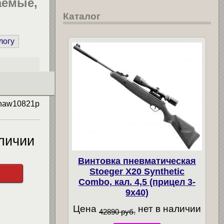
аемые,
Каталог
логу
naw10821p
личии
Винтовка пневматическая
Stoeger X20 Synthetic
у
Combo, кал. 4,5 (прицел 3-
9х40)
Цена
нет в наличии
42890 руб.