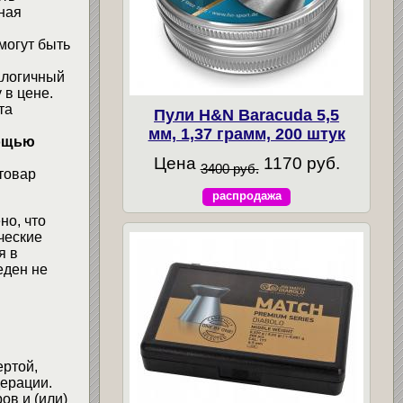
ная
могут быть
алогичный
 в цене.
та
Пули H&N Baracuda 5,5
мм, 1,37 грамм, 200 штук
мощью
Цена
1170 руб.
3400 руб.
товар
распродажа
но, что
ческие
я в
еден не
ертой,
ерации.
ов и (или)