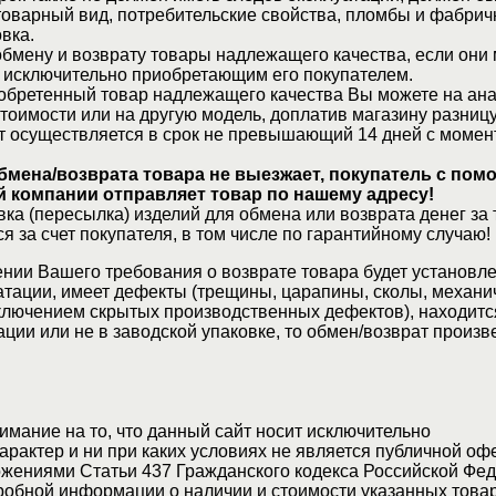
товарный вид, потребительские свойства, пломбы и фабрич
вка.
бмену и возврату товары надлежащего качества, если они 
 исключительно приобретающим его покупателем.
обретенный товар надлежащего качества Вы можете на ан
стоимости или на другую модель, доплатив магазину разницу
т осуществляется в срок не превышающий 14 дней с момен
бмена/возврата товара не выезжает, покупатель с по
 компании отправляет товар по нашему адресу!
ка (пересылка) изделий для обмена или возврата денег за 
я за счет покупателя, в том числе по гарантийному случаю!
нии Вашего требования о возврате товара будет установле
атации, имеет дефекты (трещины, царапины, сколы, механи
ключением скрытых производственных дефектов), находитс
ции или не в заводской упаковке, то обмен/возврат произв
мание на то, что данный сайт носит исключительно
актер и ни при каких условиях не является публичной оф
жениями Статьи 437 Гражданского кодекса Российской Фед
обной информации о наличии и стоимости указанных товар