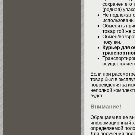
сохранен его 
(родная) упако
Не подлежат о
использованы
Обменять при
товар той же 
Обмен/возвра
покупки.
Курьер для о
транспортной
Транспортиров
осуществляетс
Если при рассмотре
товар был в эксплу
повреждения за ис
неполной комплекта
будет.
Внимание!
Обращаем ваше вни
информационный хар
определяемой поло
Для получения подр