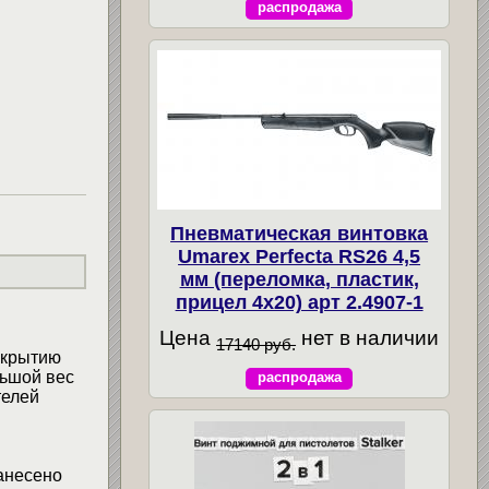
распродажа
Пневматическая винтовка
Umarex Perfecta RS26 4,5
мм (переломка, пластик,
прицел 4x20) арт 2.4907-1
Цена
нет в наличии
17140 руб.
окрытию
льшой вес
распродажа
телей
нанесено