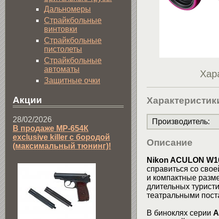
Дальномеры
Страйкбольные
винтовки
Страйкбольные
пистолеты
Страйкбольные
автоматы
Хар
Защитные очки
Акции
Характеристик
28/02/2026
Производитель
:
В продаже МР-654К
exclusive killer с бородой
Описание
(максимальный тюнинг)!
Nikon ACULON W1
справиться со свое
и компактные разм
длительных туристи
театральными пост
В биноклях серии
A