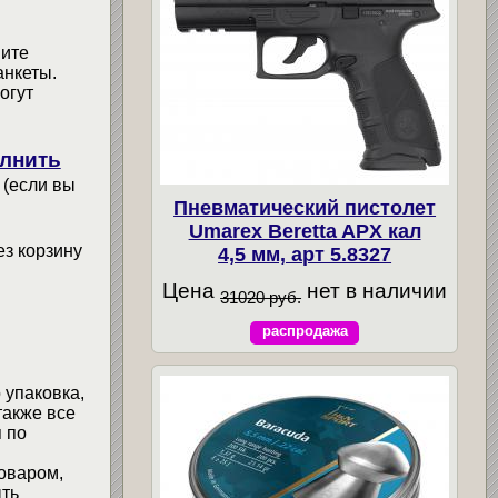
мите
анкеты.
огут
лнить
 (если вы
Пневматический пистолет
Umarex Beretta APX кал
ез корзину
4,5 мм, арт 5.8327
Цена
нет в наличии
31020 руб.
распродажа
 упаковка,
также все
 по
товаром,
ыть