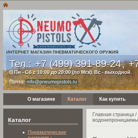
ИНТЕРНЕТ МАГАЗИН ПНЕВМАТИЧЕСКОГО ОРУЖИЯ
Тел.:
+7 (499) 391-89-24
,
+7
Пн - Сб с 10:00 до 20:00 (по Мск). Вс - выходной.
Почта:
info@pneumopistols.ru
О магазине
Каталог
Как купить
Главная страница
/
Каталог
водонепроницаемы
Пнев­ма­ти­чес­кие
пистолеты