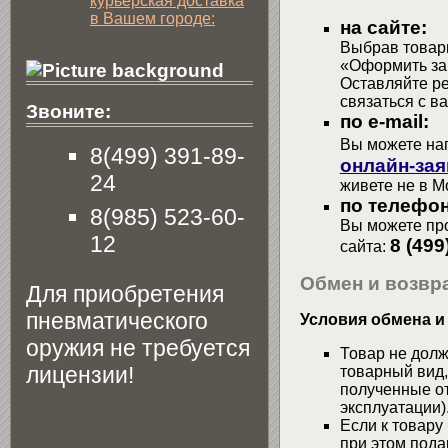
курьерская доставка
в Вашем городе:
на сайте:
Выбрав товары
«Оформить зак
Оставляйте р
связаться с в
Звоните:
по e-mail:
Вы можете на
8(499) 391-89-
онлайн-зая
24
живете не в М
по телефон
8(985) 523-60-
Вы можете про
12
8 (499
сайта:
Обмен и возвра
Для приобретения
пневматического
Условия обмена и
оружия не требуется
Товар не долж
лицензии!
товарный вид,
полученные от
эксплуатации)
Если к товару
при этом пода