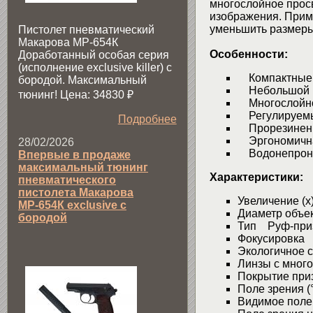
многослойное просв
изображения. Прим
уменьшить размеры
Пистолет пневматический
Макарова МР-654К
Особенности:
Доработанный особая серия
(исполнение exclusive killer) с
Компактные 
бородой. Максимальный
Небольшой в
тюнинг! Цена: 34830
₽
Многослойное
Регулируемые
Подробнее
Прорезиненн
Эргономичная
28/02/2026
Водонепрониц
Впервые в продаже
максимальный тюнинг
Характеристики:
пневматического
пистолета Макарова
Увеличение (
МР-654К exclusive с
Диаметр объе
бородой
Тип Руф-при
Фокусировка
Экологичное 
Линзы с мног
Покрытие пр
Поле зрения (
Видимое поле 