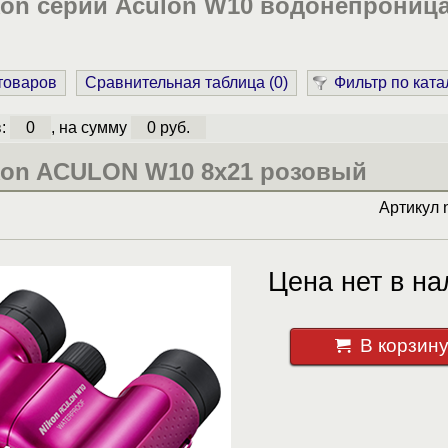
kon серии Aculon W10 водонепрониц
 товаров
Сравнительная таблица (
0
)
Фильтр по ката
в:
0
, на сумму
0 руб.
kon ACULON W10 8x21 розовый
Артикул
Цена нет в на
В корзин