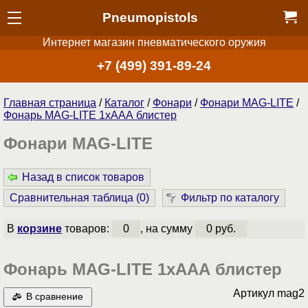
Pneumopistols
Интернет магазин пневматического оружия
+7 (499) 391-89-24
Главная страница
/
Каталог
/
Фонари
/
Фонари MAG-LITE
/
Фонарь MAG-LITE 1хААА блистер
Фонари MAG-LITE
Назад в список товаров
Сравнительная таблица (
0
)
Фильтр по каталогу
В
корзине
товаров:
0
, на сумму
0 руб.
Фонарь MAG-LITE 1хААА блистер
Артикул
mag2
В сравнение