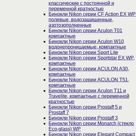
классические с постоянной и
переменной кратностью
Бинокли Nikon серии СF Action EX WP
полевые, водозащищенные,
азотозополненные
Бинокли Nikon серии Aculon T01
компактные
Бинокли Nikon серии Aculon W10
водонепроницаемые, компактные
Бинокли Nikon серии Sport Lite
Бинокли Nikon серии Sportstar EX WP,
компактные
Бинокли Nikon серии ACULON A30,
компактные
Бинокли Nikon серии ACULON Т51,
компактные
Бинокли Nikon серии Aculon T11 и
Travelite, компактные с переменной
кратностью
Бинокли Nikon серии Prostaff 5 и
Prostaff 7
Бинокли Nikon серии Prostaff 3
Бинокли Nikon серии Monarch (стекло
Eco-glass) WP
Бинокли Nikon серии Elegant Compact