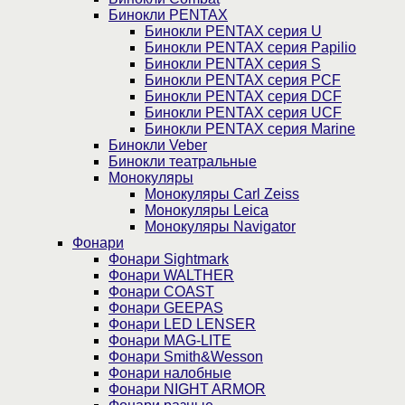
Бинокли PENTAX
Бинокли PENTAX серия U
Бинокли PENTAX серия Papilio
Бинокли PENTAX серия S
Бинокли PENTAX серия PCF
Бинокли PENTAX серия DCF
Бинокли PENTAX серия UCF
Бинокли PENTAX серия Marine
Бинокли Veber
Бинокли театральные
Монокуляры
Монокуляры Carl Zeiss
Монокуляры Leica
Монокуляры Navigator
Фонари
Фонари Sightmark
Фонари WALTHER
Фонари COAST
Фонари GEEPAS
Фонари LED LENSER
Фонари MAG-LITE
Фонари Smith&Wesson
Фонари налобные
Фонари NIGHT ARMOR