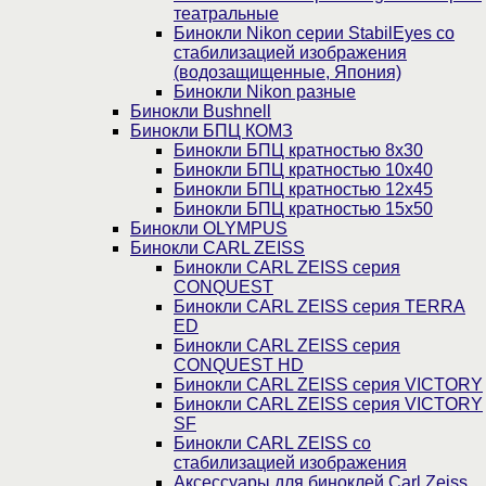
театральные
Бинокли Nikon серии StabilEyes со
стабилизацией изображения
(водозащищенные, Япония)
Бинокли Nikon разные
Бинокли Bushnell
Бинокли БПЦ КОМЗ
Бинокли БПЦ кратностью 8х30
Бинокли БПЦ кратностью 10х40
Бинокли БПЦ кратностью 12х45
Бинокли БПЦ кратностью 15х50
Бинокли OLYMPUS
Бинокли CARL ZEISS
Бинокли CARL ZEISS серия
CONQUEST
Бинокли CARL ZEISS серия TERRA
ED
Бинокли CARL ZEISS серия
CONQUEST HD
Бинокли CARL ZEISS серия VICTORY
Бинокли CARL ZEISS серия VICTORY
SF
Бинокли CARL ZEISS со
стабилизацией изображения
Аксессуары для биноклей Carl Zeiss