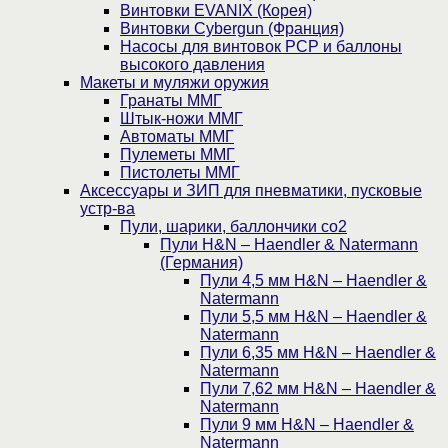
Винтовки EVANIX (Корея)
Винтовки Cybergun (Франция)
Насосы для винтовок PCP и баллоны
высокого давления
Макеты и муляжи оружия
Гранаты ММГ
Штык-ножи ММГ
Автоматы ММГ
Пулеметы ММГ
Пистолеты ММГ
Аксессуары и ЗИП для пневматики, пусковые
устр-ва
Пули, шарики, баллончики со2
Пули H&N – Haendler & Natermann
(Германия)
Пули 4,5 мм H&N – Haendler &
Natermann
Пули 5,5 мм H&N – Haendler &
Natermann
Пули 6,35 мм H&N – Haendler &
Natermann
Пули 7,62 мм H&N – Haendler &
Natermann
Пули 9 мм H&N – Haendler &
Natermann