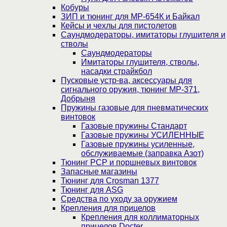
Кобуры
ЗИП и тюнинг для МР-654К и Байкал
Кейсы и чехлы для пистолетов
Саундмодераторы, имитаторы глушителя и
стволы
Саундмодераторы
Имитаторы глушителя, стволы,
насадки страйкбол
Пусковые устр-ва, аксессуары для
сигнального оружия, тюнинг МР-371,
Добрыня
Пружины газовые для пневматических
винтовок
Газовые пружины Стандарт
Газовые пружины УСИЛЕННЫЕ
Газовые пружины усиленные,
обслуживаемые (заправка Азот)
Тюнинг PCP и поршневых винтовок
Запасные магазины
Тюнинг для Crosman 1377
Тюнинг для ASG
Средства по уходу за оружием
Крепления для прицелов
Крепления для коллиматорных
прицелов Docter