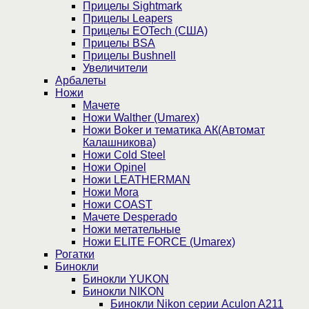
Прицелы Sightmark
Прицелы Leapers
Прицелы EOTech (США)
Прицелы BSA
Прицелы Bushnell
Увеличители
Арбалеты
Ножи
Мачете
Ножи Walther (Umarex)
Ножи Boker и тематика АК(Автомат
Калашникова)
Ножи Cold Steel
Ножи Opinel
Ножи LEATHERMAN
Ножи Mora
Ножи COAST
Мачете Desperado
Ножи метательные
Ножи ELITE FORCE (Umarex)
Рогатки
Бинокли
Бинокли YUKON
Бинокли NIKON
Бинокли Nikon серии Aculon A211