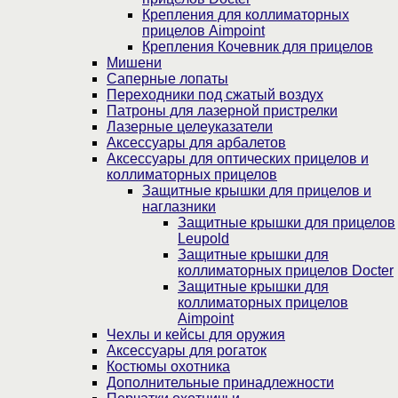
Крепления для коллиматорных
прицелов Aimpoint
Крепления Кочевник для прицелов
Мишени
Саперные лопаты
Переходники под сжатый воздух
Патроны для лазерной пристрелки
Лазерные целеуказатели
Аксессуары для арбалетов
Аксессуары для оптических прицелов и
коллиматорных прицелов
Защитные крышки для прицелов и
наглазники
Защитные крышки для прицелов
Leupold
Защитные крышки для
коллиматорных прицелов Docter
Защитные крышки для
коллиматорных прицелов
Aimpoint
Чехлы и кейсы для оружия
Аксессуары для рогаток
Костюмы охотника
Дополнительные принадлежности