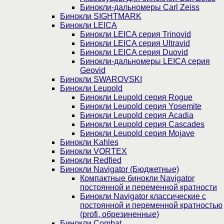
Бинокли-дальномеры Carl Zeiss
Бинокли SIGHTMARK
Бинокли LEICA
Бинокли LEICA серия Trinovid
Бинокли LEICA серия Ultravid
Бинокли LEICA серия Duovid
Бинокли-дальномеры LEICA серия
Geovid
Бинокли SWAROVSKI
Бинокли Leupold
Бинокли Leupold серия Rogue
Бинокли Leupold серия Yosemite
Бинокли Leupold серия Acadia
Бинокли Leupold серия Cascades
Бинокли Leupold серия Mojave
Бинокли Kahles
Бинокли VORTEX
Бинокли Redfied
Бинокли Navigator (Бюджетные)
Компактные бинокли Navigator
постоянной и переменной кратности
Бинокли Navigator классические с
постоянной и переменной кратностью
(profi, обрезиненные)
Бинокли Combat