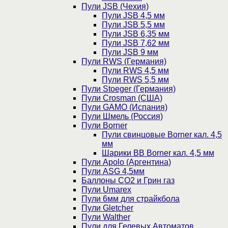
Пули JSB (Чехия)
Пули JSB 4,5 мм
Пули JSB 5,5 мм
Пули JSB 6,35 мм
Пули JSB 7,62 мм
Пули JSB 9 мм
Пули RWS (Германия)
Пули RWS 4,5 мм
Пули RWS 5,5 мм
Пули Stoeger (Германия)
Пули Crosman (США)
Пули GAMO (Испания)
Пули Шмель (Россия)
Пули Borner
Пули свинцовые Borner кал. 4,5
мм
Шарики BB Borner кал. 4,5 мм
Пули Apolo (Аргентина)
Пули ASG 4,5мм
Баллоны CO2 и Грин газ
Пули Umarex
Пули 6мм для страйкбола
Пули Gletcher
Пули Walther
Пули для Гелевых Автоматов