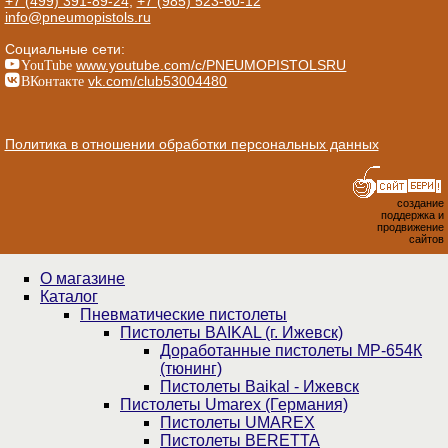
+7 (499) 391-89-24
,
+7 (985) 523-60-12
info@pneumopistols.ru
Социальные сети:
YouTube
www.youtube.com/c/PNEUMOPISTOLSRU
ВКонтакте
vk.com/club53004480
Политика в отношении обработки персональных данных
создание
поддержка и
продвижение
сайтов
О магазине
Каталог
Пнев­ма­ти­чес­кие пистолеты
Пистолеты BAIKAL (г. Ижевск)
Доработанные пистолеты МР-654К
(тюнинг)
Пистолеты Baikal - Ижевск
Пистолеты Umarex (Германия)
Пистолеты UMAREX
Пистолеты BERETTA