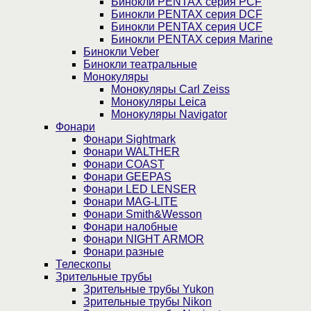
Бинокли PENTAX серия PCF
Бинокли PENTAX серия DCF
Бинокли PENTAX серия UCF
Бинокли PENTAX серия Marine
Бинокли Veber
Бинокли театральные
Монокуляры
Монокуляры Carl Zeiss
Монокуляры Leica
Монокуляры Navigator
Фонари
Фонари Sightmark
Фонари WALTHER
Фонари COAST
Фонари GEEPAS
Фонари LED LENSER
Фонари MAG-LITE
Фонари Smith&Wesson
Фонари налобные
Фонари NIGHT ARMOR
Фонари разные
Телескопы
Зрительные трубы
Зрительные трубы Yukon
Зрительные трубы Nikon