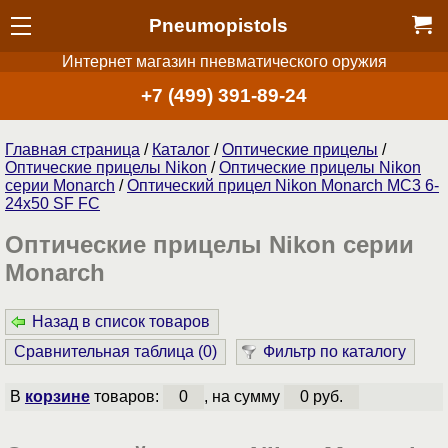
Pneumopistols
Интернет магазин пневматического оружия
+7 (499) 391-89-24
Главная страница
/
Каталог
/
Оптические прицелы
/
Оптические прицелы Nikon
/
Оптические прицелы Nikon
серии Monarch
/
Оптический прицел Nikon Monarch MC3 6-
24x50 SF FC
Оптические прицелы Nikon серии
Monarch
Назад в список товаров
Сравнительная таблица (
0
)
Фильтр по каталогу
В
корзине
товаров:
0
, на сумму
0 руб.