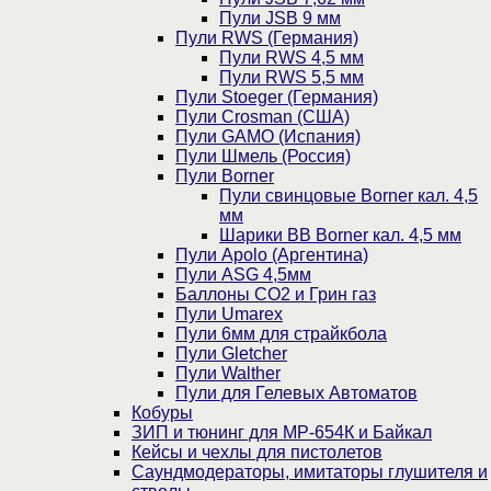
Пули JSB 9 мм
Пули RWS (Германия)
Пули RWS 4,5 мм
Пули RWS 5,5 мм
Пули Stoeger (Германия)
Пули Crosman (США)
Пули GAMO (Испания)
Пули Шмель (Россия)
Пули Borner
Пули свинцовые Borner кал. 4,5
мм
Шарики BB Borner кал. 4,5 мм
Пули Apolo (Аргентина)
Пули ASG 4,5мм
Баллоны CO2 и Грин газ
Пули Umarex
Пули 6мм для страйкбола
Пули Gletcher
Пули Walther
Пули для Гелевых Автоматов
Кобуры
ЗИП и тюнинг для МР-654К и Байкал
Кейсы и чехлы для пистолетов
Саундмодераторы, имитаторы глушителя и