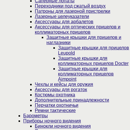
Саперные лопаты
Переходники под сжатый воздух
Патроны для лазерной пристрелки
Лазерные целеуказатели
Аксессуары для арбалетов
Аксессуары для оптических прицелов и
коллиматорных прицелов
Защитные крышки для прицелов и
наглазники
Защитные крышки для прицелов
Leupold
Защитные крышки для
коллиматорных прицелов Docter
Защитные крышки для
коллиматорных прицелов
Aimpoint
Чехлы и кейсы для оружия
Аксессуары для рогаток
Костюмы охотника
Дополнительные принадлежности
Перчатки охотничьи
Ремни тактические
Барометры
Приборы ночного видения
Бинокли ночного видения