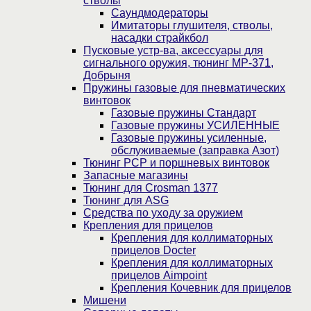
стволы
Саундмодераторы
Имитаторы глушителя, стволы,
насадки страйкбол
Пусковые устр-ва, аксессуары для
сигнального оружия, тюнинг МР-371,
Добрыня
Пружины газовые для пневматических
винтовок
Газовые пружины Стандарт
Газовые пружины УСИЛЕННЫЕ
Газовые пружины усиленные,
обслуживаемые (заправка Азот)
Тюнинг PCP и поршневых винтовок
Запасные магазины
Тюнинг для Crosman 1377
Тюнинг для ASG
Средства по уходу за оружием
Крепления для прицелов
Крепления для коллиматорных
прицелов Docter
Крепления для коллиматорных
прицелов Aimpoint
Крепления Кочевник для прицелов
Мишени