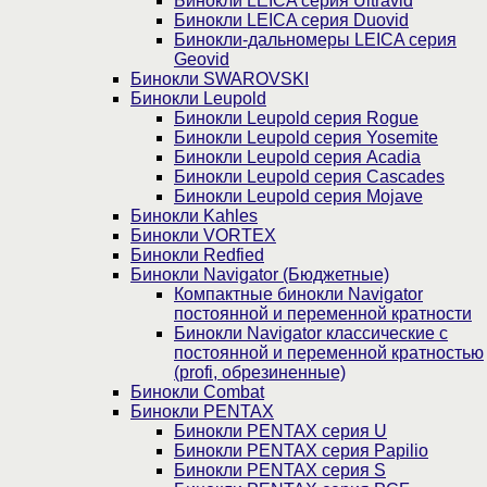
Бинокли LEICA серия Ultravid
Бинокли LEICA серия Duovid
Бинокли-дальномеры LEICA серия
Geovid
Бинокли SWAROVSKI
Бинокли Leupold
Бинокли Leupold серия Rogue
Бинокли Leupold серия Yosemite
Бинокли Leupold серия Acadia
Бинокли Leupold серия Cascades
Бинокли Leupold серия Mojave
Бинокли Kahles
Бинокли VORTEX
Бинокли Redfied
Бинокли Navigator (Бюджетные)
Компактные бинокли Navigator
постоянной и переменной кратности
Бинокли Navigator классические с
постоянной и переменной кратностью
(profi, обрезиненные)
Бинокли Combat
Бинокли PENTAX
Бинокли PENTAX серия U
Бинокли PENTAX серия Papilio
Бинокли PENTAX серия S