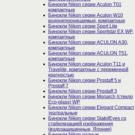
Бинокли Nikon серии Aculon T01
компактные
Бинокли Nikon серии Aculon W10
водонепроницаемые, компактные
Бинокли Nikon серии Sport Lite
Бинокли Nikon серии Sportstar EX WP,
компактные
Бинокли Nikon серии ACULON A30,
компактные
Бинокли Nikon серии ACULON Т51,
компактные
Бинокли Nikon серии Aculon T11 и
Travelite, компактные с переменной
кратностью
Бинокли Nikon серии Prostaff 5 и
Prostaff 7
Бинокли Nikon серии Prostaff 3
Бинокли Nikon серии Monarch (стекло
Eco-glass) WP
Бинокли Nikon серии Elegant Compact
театральные
Бинокли Nikon серии StabilEyes со
стабилизацией изображения
(водозащищенные, Япония)
Бинокли Nikon разные