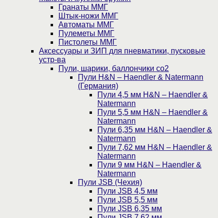
Гранаты ММГ
Штык-ножи ММГ
Автоматы ММГ
Пулеметы ММГ
Пистолеты ММГ
Аксессуары и ЗИП для пневматики, пусковые
устр-ва
Пули, шарики, баллончики со2
Пули H&N – Haendler & Natermann
(Германия)
Пули 4,5 мм H&N – Haendler &
Natermann
Пули 5,5 мм H&N – Haendler &
Natermann
Пули 6,35 мм H&N – Haendler &
Natermann
Пули 7,62 мм H&N – Haendler &
Natermann
Пули 9 мм H&N – Haendler &
Natermann
Пули JSB (Чехия)
Пули JSB 4,5 мм
Пули JSB 5,5 мм
Пули JSB 6,35 мм
Пули JSB 7,62 мм