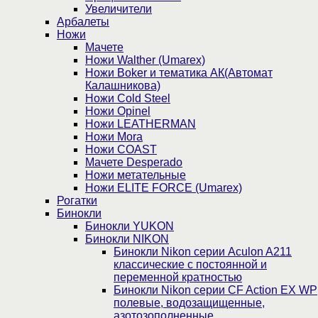
Увеличители
Арбалеты
Ножи
Мачете
Ножи Walther (Umarex)
Ножи Boker и тематика АК(Автомат
Калашникова)
Ножи Cold Steel
Ножи Opinel
Ножи LEATHERMAN
Ножи Mora
Ножи COAST
Мачете Desperado
Ножи метательные
Ножи ELITE FORCE (Umarex)
Рогатки
Бинокли
Бинокли YUKON
Бинокли NIKON
Бинокли Nikon серии Aculon A211
классические с постоянной и
переменной кратностью
Бинокли Nikon серии СF Action EX WP
полевые, водозащищенные,
азотозополненные