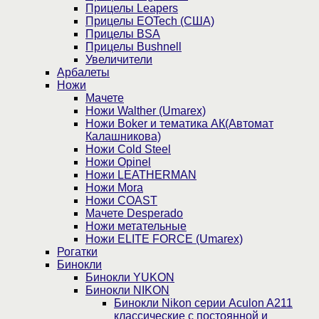
Прицелы Leapers
Прицелы EOTech (США)
Прицелы BSA
Прицелы Bushnell
Увеличители
Арбалеты
Ножи
Мачете
Ножи Walther (Umarex)
Ножи Boker и тематика АК(Автомат
Калашникова)
Ножи Cold Steel
Ножи Opinel
Ножи LEATHERMAN
Ножи Mora
Ножи COAST
Мачете Desperado
Ножи метательные
Ножи ELITE FORCE (Umarex)
Рогатки
Бинокли
Бинокли YUKON
Бинокли NIKON
Бинокли Nikon серии Aculon A211
классические с постоянной и