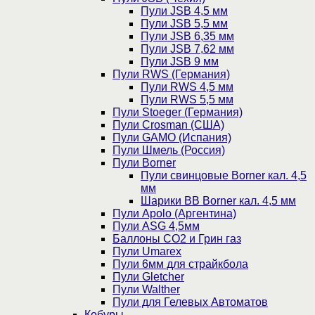
Пули JSB 4,5 мм
Пули JSB 5,5 мм
Пули JSB 6,35 мм
Пули JSB 7,62 мм
Пули JSB 9 мм
Пули RWS (Германия)
Пули RWS 4,5 мм
Пули RWS 5,5 мм
Пули Stoeger (Германия)
Пули Crosman (США)
Пули GAMO (Испания)
Пули Шмель (Россия)
Пули Borner
Пули свинцовые Borner кал. 4,5
мм
Шарики BB Borner кал. 4,5 мм
Пули Apolo (Аргентина)
Пули ASG 4,5мм
Баллоны CO2 и Грин газ
Пули Umarex
Пули 6мм для страйкбола
Пули Gletcher
Пули Walther
Пули для Гелевых Автоматов
Кобуры