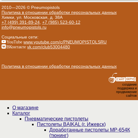
2010—2026 © Pneumopistols
Политика в отношении обработки персональных данных
Химки, ул. Московская, д. 38А
+7 (499) 391-89-24
,
+7 (985) 523-60-12
info@pneumopistols.ru
Социальные сети:
YouTube
www.youtube.com/c/PNEUMOPISTOLSRU
ВКонтакте
vk.com/club53004480
Политика в отношении обработки персональных данных
создание
поддержка и
продвижение
сайтов
О магазине
Каталог
Пнев­ма­ти­чес­кие пистолеты
Пистолеты BAIKAL (г. Ижевск)
Доработанные пистолеты МР-654К
(тюнинг)