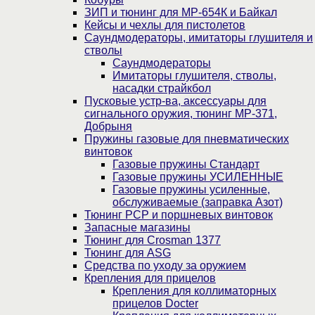
ЗИП и тюнинг для МР-654К и Байкал
Кейсы и чехлы для пистолетов
Саундмодераторы, имитаторы глушителя и
стволы
Саундмодераторы
Имитаторы глушителя, стволы,
насадки страйкбол
Пусковые устр-ва, аксессуары для
сигнального оружия, тюнинг МР-371,
Добрыня
Пружины газовые для пневматических
винтовок
Газовые пружины Стандарт
Газовые пружины УСИЛЕННЫЕ
Газовые пружины усиленные,
обслуживаемые (заправка Азот)
Тюнинг PCP и поршневых винтовок
Запасные магазины
Тюнинг для Crosman 1377
Тюнинг для ASG
Средства по уходу за оружием
Крепления для прицелов
Крепления для коллиматорных
прицелов Docter