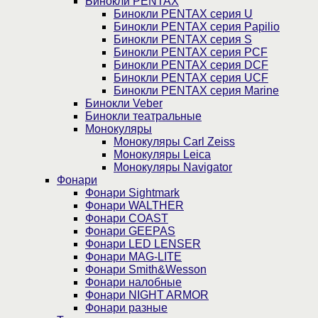
Бинокли PENTAX
Бинокли PENTAX серия U
Бинокли PENTAX серия Papilio
Бинокли PENTAX серия S
Бинокли PENTAX серия PCF
Бинокли PENTAX серия DCF
Бинокли PENTAX серия UCF
Бинокли PENTAX серия Marine
Бинокли Veber
Бинокли театральные
Монокуляры
Монокуляры Carl Zeiss
Монокуляры Leica
Монокуляры Navigator
Фонари
Фонари Sightmark
Фонари WALTHER
Фонари COAST
Фонари GEEPAS
Фонари LED LENSER
Фонари MAG-LITE
Фонари Smith&Wesson
Фонари налобные
Фонари NIGHT ARMOR
Фонари разные