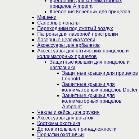
Крепления для коллиматорных
прицелов Aimpoint
Крепления Кочевник для прицелов
Мишени
Саперные лопаты
Переходники под сжатый воздух
Патроны для лазерной пристрелки
Лазерные целеуказатели
Аксессуары для арбалетов
Аксессуары для оптических прицелов и
коллиматорных прицелов
Защитные крышки для прицелов и
наглазники
Защитные крышки для прицелов
Leupold
Защитные крышки для
коллиматорных прицелов Docter
Защитные крышки для
коллиматорных прицелов
Aimpoint
Чехлы и кейсы для оружия
Аксессуары для рогаток
Костюмы охотника
Дополнительные принадлежности
Перчатки охотничьи