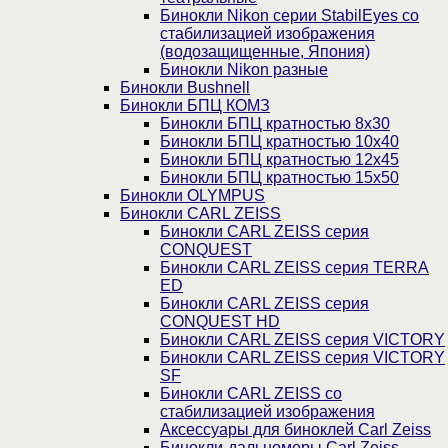
Бинокли Nikon серии StabilEyes со
стабилизацией изображения
(водозащищенные, Япония)
Бинокли Nikon разные
Бинокли Bushnell
Бинокли БПЦ КОМЗ
Бинокли БПЦ кратностью 8х30
Бинокли БПЦ кратностью 10х40
Бинокли БПЦ кратностью 12х45
Бинокли БПЦ кратностью 15х50
Бинокли OLYMPUS
Бинокли CARL ZEISS
Бинокли CARL ZEISS серия
CONQUEST
Бинокли CARL ZEISS серия TERRA
ED
Бинокли CARL ZEISS серия
CONQUEST HD
Бинокли CARL ZEISS серия VICTORY
Бинокли CARL ZEISS серия VICTORY
SF
Бинокли CARL ZEISS со
стабилизацией изображения
Аксессуары для биноклей Carl Zeiss
Бинокли-дальномеры Carl Zeiss