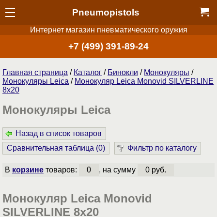
Pneumopistols
Интернет магазин пневматического оружия
+7 (499) 391-89-24
Главная страница
/
Каталог
/
Бинокли
/
Монокуляры
/
Монокуляры Leica
/
Монокуляр Leica Monovid SILVERLINE
8x20
Монокуляры Leica
Назад в список товаров
Сравнительная таблица (
0
)
Фильтр по каталогу
В
корзине
товаров:
0
, на сумму
0 руб.
Монокуляр Leica Monovid
SILVERLINE 8x20