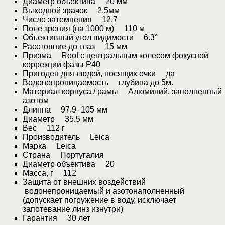
Диаметр объектива 20 мм
Выходной зрачок 2.5мм
Число затемнения 12.7
Поле зрения (на 1000 м) 110 м
Объективный угол видимости 6.3°
Расстояние до глаз 15 мм
Призма Roof с центральным колесом фокусной
коррекции фазы P40
Пригоден для людей, носящих очки да
Водонепроницаемость глубина до 5м.
Материал корпуса / рамы Алюминий, заполненный
азотом
Длинна 97.9- 105 мм
Диаметр 35.5 мм
Вес 112 г
Производитель Leica
Марка Leica
Страна Португалия
Диаметр объектива 20
Масса, г 112
Защита от внешних воздействий
водонепроницаемый и азотонаполненный
(допускает погружение в воду, исключает
запотевание линз изнутри)
Гарантия 30 лет