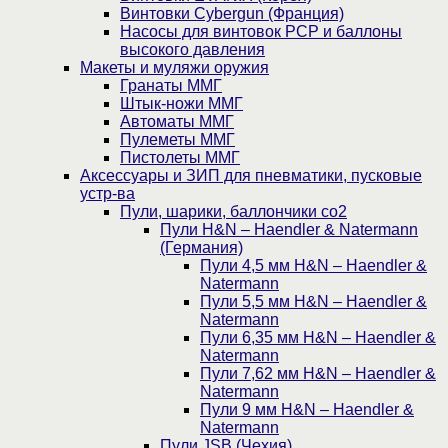
Винтовки Cybergun (Франция)
Насосы для винтовок PCP и баллоны
высокого давления
Макеты и муляжи оружия
Гранаты ММГ
Штык-ножи ММГ
Автоматы ММГ
Пулеметы ММГ
Пистолеты ММГ
Аксессуары и ЗИП для пневматики, пусковые
устр-ва
Пули, шарики, баллончики со2
Пули H&N – Haendler & Natermann
(Германия)
Пули 4,5 мм H&N – Haendler &
Natermann
Пули 5,5 мм H&N – Haendler &
Natermann
Пули 6,35 мм H&N – Haendler &
Natermann
Пули 7,62 мм H&N – Haendler &
Natermann
Пули 9 мм H&N – Haendler &
Natermann
Пули JSB (Чехия)