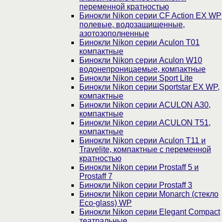
переменной кратностью
Бинокли Nikon серии СF Action EX WP
полевые, водозащищенные,
азотозополненные
Бинокли Nikon серии Aculon T01
компактные
Бинокли Nikon серии Aculon W10
водонепроницаемые, компактные
Бинокли Nikon серии Sport Lite
Бинокли Nikon серии Sportstar EX WP,
компактные
Бинокли Nikon серии ACULON A30,
компактные
Бинокли Nikon серии ACULON Т51,
компактные
Бинокли Nikon серии Aculon T11 и
Travelite, компактные с переменной
кратностью
Бинокли Nikon серии Prostaff 5 и
Prostaff 7
Бинокли Nikon серии Prostaff 3
Бинокли Nikon серии Monarch (стекло
Eco-glass) WP
Бинокли Nikon серии Elegant Compact
театральные