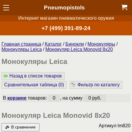
Pneumopistols
Интернет магазин пневматического оружия
+7 (499) 391-89-24
Главная страница
/
Каталог
/
Бинокли
/
Монокуляры
/
Монокуляры Leica
/
Монокуляр Leica Monovid 8x20
Монокуляры Leica
Назад в список товаров
Сравнительная таблица (
0
)
Фильтр по каталогу
В
корзине
товаров:
0
, на сумму
0 руб.
Монокуляр Leica Monovid 8x20
Артикул
lm820
В сравнение