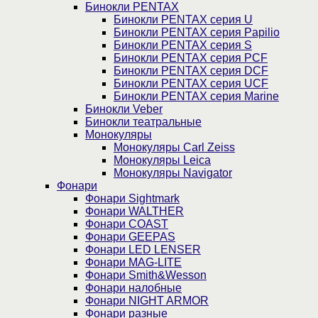
Бинокли PENTAX
Бинокли PENTAX серия U
Бинокли PENTAX серия Papilio
Бинокли PENTAX серия S
Бинокли PENTAX серия PCF
Бинокли PENTAX серия DCF
Бинокли PENTAX серия UCF
Бинокли PENTAX серия Marine
Бинокли Veber
Бинокли театральные
Монокуляры
Монокуляры Carl Zeiss
Монокуляры Leica
Монокуляры Navigator
Фонари
Фонари Sightmark
Фонари WALTHER
Фонари COAST
Фонари GEEPAS
Фонари LED LENSER
Фонари MAG-LITE
Фонари Smith&Wesson
Фонари налобные
Фонари NIGHT ARMOR
Фонари разные