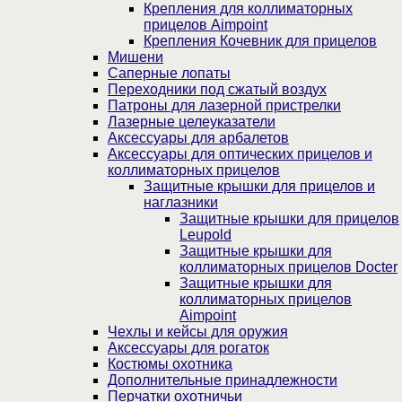
Крепления для коллиматорных
прицелов Aimpoint
Крепления Кочевник для прицелов
Мишени
Саперные лопаты
Переходники под сжатый воздух
Патроны для лазерной пристрелки
Лазерные целеуказатели
Аксессуары для арбалетов
Аксессуары для оптических прицелов и
коллиматорных прицелов
Защитные крышки для прицелов и
наглазники
Защитные крышки для прицелов
Leupold
Защитные крышки для
коллиматорных прицелов Docter
Защитные крышки для
коллиматорных прицелов
Aimpoint
Чехлы и кейсы для оружия
Аксессуары для рогаток
Костюмы охотника
Дополнительные принадлежности
Перчатки охотничьи