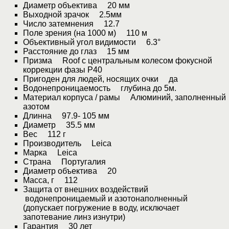
Диаметр объектива 20 мм
Выходной зрачок 2.5мм
Число затемнения 12.7
Поле зрения (на 1000 м) 110 м
Объективный угол видимости 6.3°
Расстояние до глаз 15 мм
Призма Roof с центральным колесом фокусной
коррекции фазы P40
Пригоден для людей, носящих очки да
Водонепроницаемость глубина до 5м.
Материал корпуса / рамы Алюминий, заполненный
азотом
Длинна 97.9- 105 мм
Диаметр 35.5 мм
Вес 112 г
Производитель Leica
Марка Leica
Страна Португалия
Диаметр объектива 20
Масса, г 112
Защита от внешних воздействий
водонепроницаемый и азотонаполненный
(допускает погружение в воду, исключает
запотевание линз изнутри)
Гарантия 30 лет