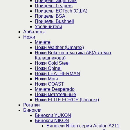
Прицелы Sightmark
Прицелы Leapers
Прицелы EOTech (США)
Прицелы BSA
Прицелы Bushnell
Увеличители
Арбалеты
Ножи
Мачете
Ножи Walther (Umarex)
Ножи Boker и тематика АК(Автомат
Калашникова)
Ножи Cold Steel
Ножи Opinel
Ножи LEATHERMAN
Ножи Mora
Ножи COAST
Мачете Desperado
Ножи метательные
Ножи ELITE FORCE (Umarex)
Рогатки
Бинокли
Бинокли YUKON
Бинокли NIKON
Бинокли Nikon серии Aculon A211