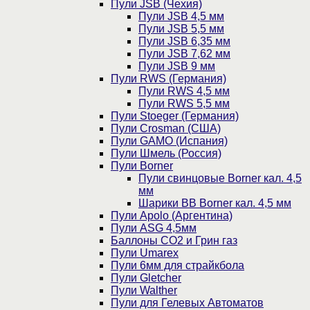
Пули JSB (Чехия)
Пули JSB 4,5 мм
Пули JSB 5,5 мм
Пули JSB 6,35 мм
Пули JSB 7,62 мм
Пули JSB 9 мм
Пули RWS (Германия)
Пули RWS 4,5 мм
Пули RWS 5,5 мм
Пули Stoeger (Германия)
Пули Crosman (США)
Пули GAMO (Испания)
Пули Шмель (Россия)
Пули Borner
Пули свинцовые Borner кал. 4,5
мм
Шарики BB Borner кал. 4,5 мм
Пули Apolo (Аргентина)
Пули ASG 4,5мм
Баллоны CO2 и Грин газ
Пули Umarex
Пули 6мм для страйкбола
Пули Gletcher
Пули Walther
Пули для Гелевых Автоматов