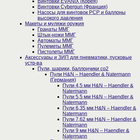
Винтовки EVANIX (Корея)
Винтовки Cybergun (Франция)
Насосы для винтовок PCP и баллоны
высокого давления
Макеты и муляжи оружия
Гранаты ММГ
Штык-ножи ММГ
Автоматы ММГ
Пулеметы ММГ
Пистолеты ММГ
Аксессуары и ЗИП для пневматики, пусковые
устр-ва
Пули, шарики, баллончики со2
Пули H&N – Haendler & Natermann
(Германия)
Пули 4,5 мм H&N – Haendler &
Natermann
Пули 5,5 мм H&N – Haendler &
Natermann
Пули 6,35 мм H&N – Haendler &
Natermann
Пули 7,62 мм H&N – Haendler &
Natermann
Пули 9 мм H&N – Haendler &
Natermann