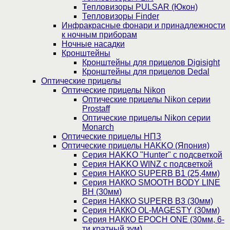
Тепловизоры PULSAR (Юкон)
Тепловизоры Finder
Инфракрасные фонари и принадлежности
к ночным приборам
Ночные насадки
Кронштейны
Кронштейны для прицелов Digisight
Кронштейны для прицелов Dedal
Оптические прицелы
Оптические прицелы Nikon
Оптические прицелы Nikon серии
Prostaff
Оптические прицелы Nikon серии
Monarch
Оптические прицелы НПЗ
Оптические прицелы HAKKO (Япония)
Cерия HAKKO "Hunter" с подсветкой
Серия НAKKO WINZ с подсветкой
Серия НАККО SUPERB B1 (25,4мм)
Серия НАККО SMOOTH BODY LINE
BH (30мм)
Серия НАККО SUPERB B3 (30мм)
Серия НАККО OL-MAGESTY (30мм)
Серия НАККО EPOCH ONE (30мм, 6-
ти кратный зум)