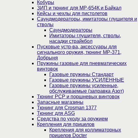
Кобуры
ЗИП и тюнинг для МР-654К и Байкал
Кейсы и чехлы для пистолетов
Саундмодераторы, имитаторы глушителя и
стволы
Саундмодераторы
Имитаторы глушителя, стволы,
насадки страйкбол
Пусковые устр-ва, аксессуары для
сигнального оружия, тюнинг МР-371,
Добрыня
Пружины газовые для пневматических
винтовок
Газовые пружины Стандарт
Газовые пружины УСИЛЕННЫЕ
Газовые пружины усиленные,
обслуживаемые (заправка Азот)
Тюнинг PCP и поршневых винтовок
Запасные магазины
Тюнинг для Crosman 1377
Тюнинг для ASG
Средства по уходу за оружием
Крепления для прицелов
Крепления для коллиматорных
прицелов Docter