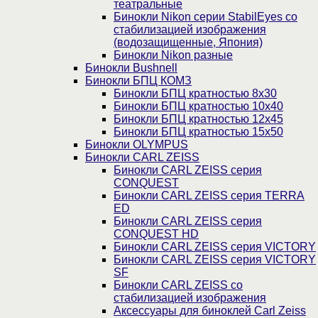
театральные
Бинокли Nikon серии StabilEyes со
стабилизацией изображения
(водозащищенные, Япония)
Бинокли Nikon разные
Бинокли Bushnell
Бинокли БПЦ КОМЗ
Бинокли БПЦ кратностью 8х30
Бинокли БПЦ кратностью 10х40
Бинокли БПЦ кратностью 12х45
Бинокли БПЦ кратностью 15х50
Бинокли OLYMPUS
Бинокли CARL ZEISS
Бинокли CARL ZEISS серия
CONQUEST
Бинокли CARL ZEISS серия TERRA
ED
Бинокли CARL ZEISS серия
CONQUEST HD
Бинокли CARL ZEISS серия VICTORY
Бинокли CARL ZEISS серия VICTORY
SF
Бинокли CARL ZEISS со
стабилизацией изображения
Аксессуары для биноклей Carl Zeiss