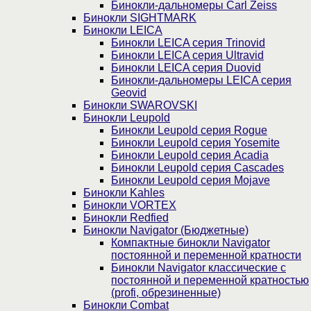
Бинокли-дальномеры Carl Zeiss
Бинокли SIGHTMARK
Бинокли LEICA
Бинокли LEICA серия Trinovid
Бинокли LEICA серия Ultravid
Бинокли LEICA серия Duovid
Бинокли-дальномеры LEICA серия
Geovid
Бинокли SWAROVSKI
Бинокли Leupold
Бинокли Leupold серия Rogue
Бинокли Leupold серия Yosemite
Бинокли Leupold серия Acadia
Бинокли Leupold серия Cascades
Бинокли Leupold серия Mojave
Бинокли Kahles
Бинокли VORTEX
Бинокли Redfied
Бинокли Navigator (Бюджетные)
Компактные бинокли Navigator
постоянной и переменной кратности
Бинокли Navigator классические с
постоянной и переменной кратностью
(profi, обрезиненные)
Бинокли Combat