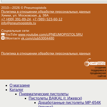
2010—2026 © Pneumopistols
Политика в отношении обработки персональных данных
Химки, ул. Московская, д. 38А
+7 (499) 391-89-24
,
+7 (985) 523-60-12
info@pneumopistols.ru
Социальные сети:
YouTube
www.youtube.com/c/PNEUMOPISTOLSRU
ВКонтакте
vk.com/club53004480
Политика в отношении обработки персональных данных
создание
поддержка и
продвижение
сайтов
О магазине
Каталог
Пнев­ма­ти­чес­кие пистолеты
Пистолеты BAIKAL (г. Ижевск)
Доработанные пистолеты МР-654К
(тюнинг)