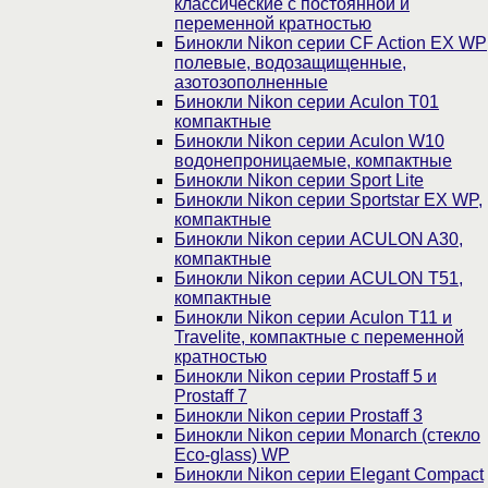
классические с постоянной и
переменной кратностью
Бинокли Nikon серии СF Action EX WP
полевые, водозащищенные,
азотозополненные
Бинокли Nikon серии Aculon T01
компактные
Бинокли Nikon серии Aculon W10
водонепроницаемые, компактные
Бинокли Nikon серии Sport Lite
Бинокли Nikon серии Sportstar EX WP,
компактные
Бинокли Nikon серии ACULON A30,
компактные
Бинокли Nikon серии ACULON Т51,
компактные
Бинокли Nikon серии Aculon T11 и
Travelite, компактные с переменной
кратностью
Бинокли Nikon серии Prostaff 5 и
Prostaff 7
Бинокли Nikon серии Prostaff 3
Бинокли Nikon серии Monarch (стекло
Eco-glass) WP
Бинокли Nikon серии Elegant Compact