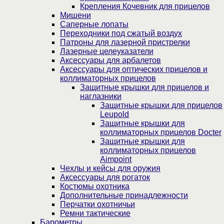
Крепления Кочевник для прицелов
Мишени
Саперные лопаты
Переходники под сжатый воздух
Патроны для лазерной пристрелки
Лазерные целеуказатели
Аксессуары для арбалетов
Аксессуары для оптических прицелов и
коллиматорных прицелов
Защитные крышки для прицелов и
наглазники
Защитные крышки для прицелов
Leupold
Защитные крышки для
коллиматорных прицелов Docter
Защитные крышки для
коллиматорных прицелов
Aimpoint
Чехлы и кейсы для оружия
Аксессуары для рогаток
Костюмы охотника
Дополнительные принадлежности
Перчатки охотничьи
Ремни тактические
Барометры