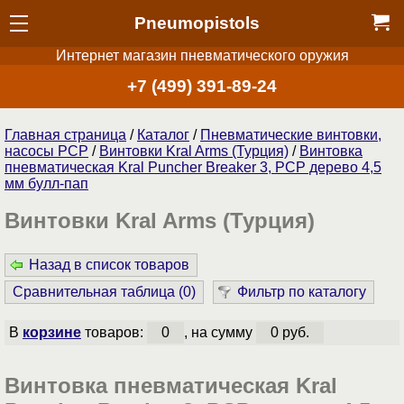
Pneumopistols
Интернет магазин пневматического оружия
+7 (499) 391-89-24
Главная страница
/
Каталог
/
Пневматические винтовки,
насосы PCP
/
Винтовки Kral Arms (Турция)
/
Винтовка
пневматическая Kral Puncher Breaker 3, PCP дерево 4,5
мм булл-пап
Винтовки Kral Arms (Турция)
Назад в список товаров
Сравнительная таблица (
0
)
Фильтр по каталогу
В
корзине
товаров:
0
, на сумму
0 руб.
Винтовка пневматическая Kral