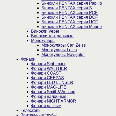
Бинокли PENTAX серия Papilio
Бинокли PENTAX серия S
Бинокли PENTAX серия PCF
Бинокли PENTAX серия DCF
Бинокли PENTAX серия UCF
Бинокли PENTAX серия Marine
Бинокли Veber
Бинокли театральные
Монокуляры
Монокуляры Carl Zeiss
Монокуляры Leica
Монокуляры Navigator
Фонари
Фонари Sightmark
Фонари WALTHER
Фонари COAST
Фонари GEEPAS
Фонари LED LENSER
Фонари MAG-LITE
Фонари Smith&Wesson
Фонари налобные
Фонари NIGHT ARMOR
Фонари разные
Телескопы
Зрительные трубы