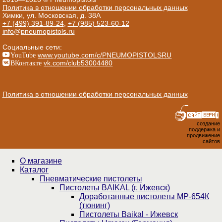
Политика в отношении обработки персональных данных
Химки, ул. Московская, д. 38А
+7 (499) 391-89-24
,
+7 (985) 523-60-12
info@pneumopistols.ru
Социальные сети:
YouTube
www.youtube.com/c/PNEUMOPISTOLSRU
ВКонтакте
vk.com/club53004480
Политика в отношении обработки персональных данных
создание
поддержка и
продвижение
сайтов
О магазине
Каталог
Пнев­ма­ти­чес­кие пистолеты
Пистолеты BAIKAL (г. Ижевск)
Доработанные пистолеты МР-654К
(тюнинг)
Пистолеты Baikal - Ижевск