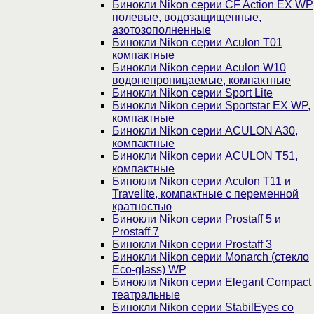
Бинокли Nikon серии СF Action EX WP
полевые, водозащищенные,
азотозополненные
Бинокли Nikon серии Aculon T01
компактные
Бинокли Nikon серии Aculon W10
водонепроницаемые, компактные
Бинокли Nikon серии Sport Lite
Бинокли Nikon серии Sportstar EX WP,
компактные
Бинокли Nikon серии ACULON A30,
компактные
Бинокли Nikon серии ACULON Т51,
компактные
Бинокли Nikon серии Aculon T11 и
Travelite, компактные с переменной
кратностью
Бинокли Nikon серии Prostaff 5 и
Prostaff 7
Бинокли Nikon серии Prostaff 3
Бинокли Nikon серии Monarch (стекло
Eco-glass) WP
Бинокли Nikon серии Elegant Compact
театральные
Бинокли Nikon серии StabilEyes со