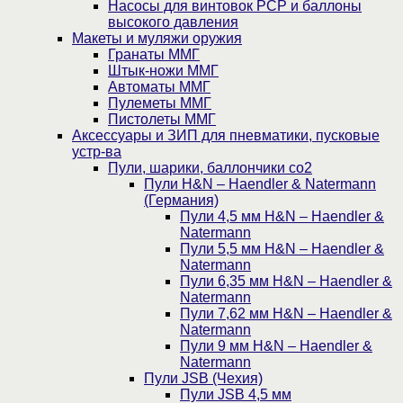
Насосы для винтовок PCP и баллоны
высокого давления
Макеты и муляжи оружия
Гранаты ММГ
Штык-ножи ММГ
Автоматы ММГ
Пулеметы ММГ
Пистолеты ММГ
Аксессуары и ЗИП для пневматики, пусковые
устр-ва
Пули, шарики, баллончики со2
Пули H&N – Haendler & Natermann
(Германия)
Пули 4,5 мм H&N – Haendler &
Natermann
Пули 5,5 мм H&N – Haendler &
Natermann
Пули 6,35 мм H&N – Haendler &
Natermann
Пули 7,62 мм H&N – Haendler &
Natermann
Пули 9 мм H&N – Haendler &
Natermann
Пули JSB (Чехия)
Пули JSB 4,5 мм