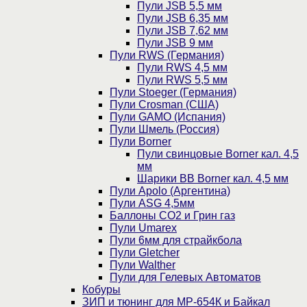
Пули JSB 5,5 мм
Пули JSB 6,35 мм
Пули JSB 7,62 мм
Пули JSB 9 мм
Пули RWS (Германия)
Пули RWS 4,5 мм
Пули RWS 5,5 мм
Пули Stoeger (Германия)
Пули Crosman (США)
Пули GAMO (Испания)
Пули Шмель (Россия)
Пули Borner
Пули свинцовые Borner кал. 4,5
мм
Шарики BB Borner кал. 4,5 мм
Пули Apolo (Аргентина)
Пули ASG 4,5мм
Баллоны CO2 и Грин газ
Пули Umarex
Пули 6мм для страйкбола
Пули Gletcher
Пули Walther
Пули для Гелевых Автоматов
Кобуры
ЗИП и тюнинг для МР-654К и Байкал