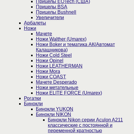
Прицелы EOTech (США)
Прицелы BSA
Прицелы Bushnell
Увеличители
Арбалеты
Ножи
Мачете
Ножи Walther (Umarex)
Ножи Boker и тематика АК(Автомат
Калашникова)
Ножи Cold Steel
Ножи Opinel
Ножи LEATHERMAN
Ножи Mora
Ножи COAST
Мачете Desperado
Ножи метательные
Ножи ELITE FORCE (Umarex)
Рогатки
Бинокли
Бинокли YUKON
Бинокли NIKON
Бинокли Nikon серии Aculon A211
классические с постоянной и
переменной кратностью