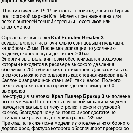
дерево 4,5 мм булл-пап
Пневматическая PCP винтовка, произведенная в Турции
под торговой маркой Kral. Модель предназначена для
всех любителей точной стрельбы - охотников или
спортсменов.
Стрельба из винтовки
Kral Puncher Breaker 3
осуществляется исключительно свинцовыми пульками,
калибром 4.5 мм. После модификации по усилению
модели, скорость пули достигает 300 м/с.
Энергия выстрела винтовки обеспечивается воздухом,
который находится в ресивере высокого давления
объемом в 280 кубических сантиметров. Для закачки газа
в емкость можно использовать как специализированный
баллон с заправочной станцией, так и насос. Полного
резервуара хватает на произведение примерно 60
выстрелов.
Конструкция винтовки
Крал Панчер Брекер 3
выполнена
по схеме Булл-Пап, то есть спусковой механизм модели
находится дальше к плечу стрелка, нежели спусковой
крючок, благодаря чему винтовка имеет достаточно
компактные размеры, её длина равна 735 мм.
Приклад, а так же ложе модели изготовлены из отборного
дерева орех, фактура которого обеспечивает прекрасное