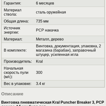
Гарантия
:
6 месяцев
Материал
сталь оружейная
ствола
:
Общая длина
:
735 мм
Источник
PCP накачка
энергии
:
Материал
:
Металл, дерево
Винтовка, документация, упаковка, 2
В комплекте
:
магазина (барабан), заправочный
штуцер, усиленная игла
Производитель
:
Kral
Начальная
скорость пули
300
(м/с)
:
Вес в упаковке
:
3.4 кг
Описание
Винтовка пневматическая Kral Puncher Breaker 3, PCP