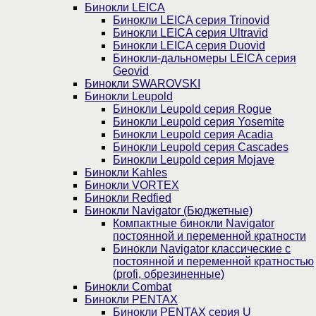
Бинокли LEICA
Бинокли LEICA серия Trinovid
Бинокли LEICA серия Ultravid
Бинокли LEICA серия Duovid
Бинокли-дальномеры LEICA серия
Geovid
Бинокли SWAROVSKI
Бинокли Leupold
Бинокли Leupold серия Rogue
Бинокли Leupold серия Yosemite
Бинокли Leupold серия Acadia
Бинокли Leupold серия Cascades
Бинокли Leupold серия Mojave
Бинокли Kahles
Бинокли VORTEX
Бинокли Redfied
Бинокли Navigator (Бюджетные)
Компактные бинокли Navigator
постоянной и переменной кратности
Бинокли Navigator классические с
постоянной и переменной кратностью
(profi, обрезиненные)
Бинокли Combat
Бинокли PENTAX
Бинокли PENTAX серия U