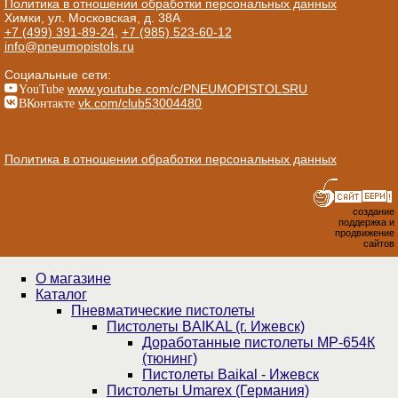
Политика в отношении обработки персональных данных
Химки, ул. Московская, д. 38А
+7 (499) 391-89-24
,
+7 (985) 523-60-12
info@pneumopistols.ru
Социальные сети:
YouTube
www.youtube.com/c/PNEUMOPISTOLSRU
ВКонтакте
vk.com/club53004480
Политика в отношении обработки персональных данных
создание
поддержка и
продвижение
сайтов
О магазине
Каталог
Пнев­ма­ти­чес­кие пистолеты
Пистолеты BAIKAL (г. Ижевск)
Доработанные пистолеты МР-654К
(тюнинг)
Пистолеты Baikal - Ижевск
Пистолеты Umarex (Германия)