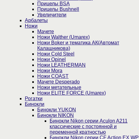
Прицелы BSA
Прицелы Bushnell
Увеличители
Арбалеты
Ножи
Мачете
Ножи Walther (Umarex)
Ножи Boker и тематика АК(Автомат
Калашникова)
Ножи Cold Steel
Ножи Opinel
Ножи LEATHERMAN
Ножи Mora
Ножи COAST
Мачете Desperado
Ножи метательные
Ножи ELITE FORCE (Umarex)
Рогатки
Бинокли
Бинокли YUKON
Бинокли NIKON
Бинокли Nikon серии Aculon A211
классические с постоянной и
переменной кратностью
Бинокли Nikon серии СF Action EX WP