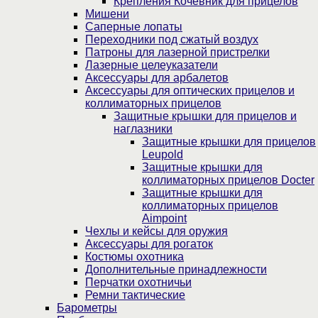
Крепления Кочевник для прицелов
Мишени
Саперные лопаты
Переходники под сжатый воздух
Патроны для лазерной пристрелки
Лазерные целеуказатели
Аксессуары для арбалетов
Аксессуары для оптических прицелов и
коллиматорных прицелов
Защитные крышки для прицелов и
наглазники
Защитные крышки для прицелов
Leupold
Защитные крышки для
коллиматорных прицелов Docter
Защитные крышки для
коллиматорных прицелов
Aimpoint
Чехлы и кейсы для оружия
Аксессуары для рогаток
Костюмы охотника
Дополнительные принадлежности
Перчатки охотничьи
Ремни тактические
Барометры