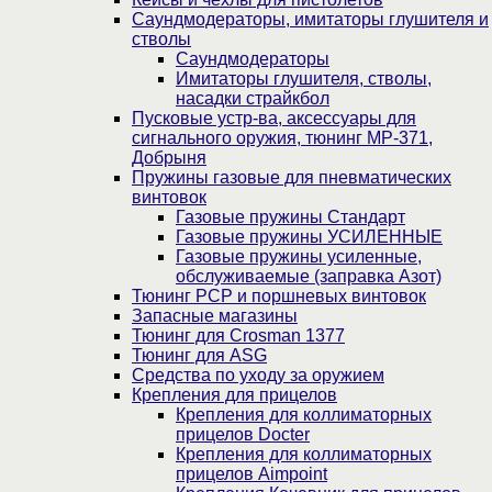
Саундмодераторы, имитаторы глушителя и
стволы
Саундмодераторы
Имитаторы глушителя, стволы,
насадки страйкбол
Пусковые устр-ва, аксессуары для
сигнального оружия, тюнинг МР-371,
Добрыня
Пружины газовые для пневматических
винтовок
Газовые пружины Стандарт
Газовые пружины УСИЛЕННЫЕ
Газовые пружины усиленные,
обслуживаемые (заправка Азот)
Тюнинг PCP и поршневых винтовок
Запасные магазины
Тюнинг для Crosman 1377
Тюнинг для ASG
Средства по уходу за оружием
Крепления для прицелов
Крепления для коллиматорных
прицелов Docter
Крепления для коллиматорных
прицелов Aimpoint