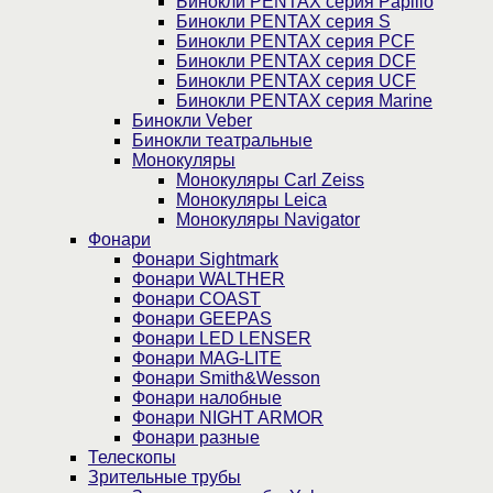
Бинокли PENTAX серия Papilio
Бинокли PENTAX серия S
Бинокли PENTAX серия PCF
Бинокли PENTAX серия DCF
Бинокли PENTAX серия UCF
Бинокли PENTAX серия Marine
Бинокли Veber
Бинокли театральные
Монокуляры
Монокуляры Carl Zeiss
Монокуляры Leica
Монокуляры Navigator
Фонари
Фонари Sightmark
Фонари WALTHER
Фонари COAST
Фонари GEEPAS
Фонари LED LENSER
Фонари MAG-LITE
Фонари Smith&Wesson
Фонари налобные
Фонари NIGHT ARMOR
Фонари разные
Телескопы
Зрительные трубы