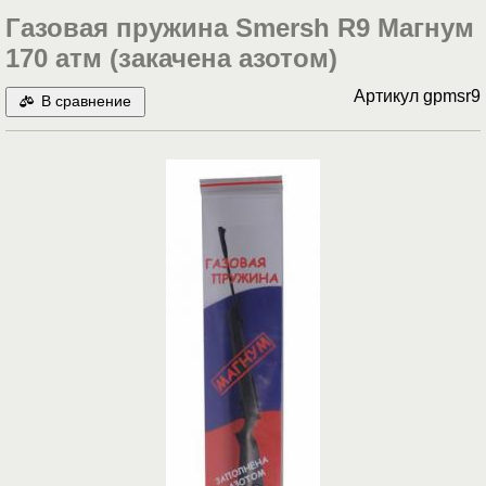
Газовая пружина Smersh R9 Магнум
170 атм (закачена азотом)
Артикул
gpmsr9
В сравнение