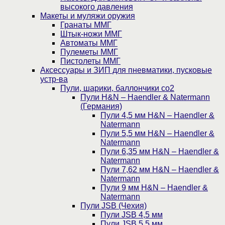
высокого давления
Макеты и муляжи оружия
Гранаты ММГ
Штык-ножи ММГ
Автоматы ММГ
Пулеметы ММГ
Пистолеты ММГ
Аксессуары и ЗИП для пневматики, пусковые
устр-ва
Пули, шарики, баллончики со2
Пули H&N – Haendler & Natermann
(Германия)
Пули 4,5 мм H&N – Haendler &
Natermann
Пули 5,5 мм H&N – Haendler &
Natermann
Пули 6,35 мм H&N – Haendler &
Natermann
Пули 7,62 мм H&N – Haendler &
Natermann
Пули 9 мм H&N – Haendler &
Natermann
Пули JSB (Чехия)
Пули JSB 4,5 мм
Пули JSB 5,5 мм