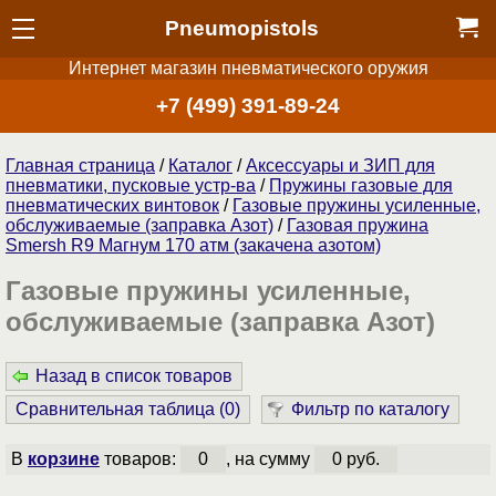
Pneumopistols
Интернет магазин пневматического оружия
+7 (499) 391-89-24
Главная страница
/
Каталог
/
Аксессуары и ЗИП для
пневматики, пусковые устр-ва
/
Пружины газовые для
пневматических винтовок
/
Газовые пружины усиленные,
обслуживаемые (заправка Азот)
/
Газовая пружина
Smersh R9 Магнум 170 атм (закачена азотом)
Газовые пружины усиленные,
обслуживаемые (заправка Азот)
Назад в список товаров
Сравнительная таблица (
0
)
Фильтр по каталогу
В
корзине
товаров:
0
, на сумму
0 руб.