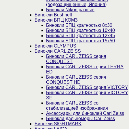
(водозащищенные, Япония)
Бинокли Nikon разные
Бинокли Bushnell
Бинокли БПЦ КОМЗ
Бинокли БПЦ кратностью 8х30
Бинокли БПЦ кратностью 10х40
Бинокли БПЦ кратностью 12х45
Бинокли БПЦ кратностью 15х50
Бинокли OLYMPUS
Бинокли CARL ZEISS
Бинокли CARL ZEISS серия
CONQUEST
Бинокли CARL ZEISS серия TERRA
ED
Бинокли CARL ZEISS серия
CONQUEST HD
Бинокли CARL ZEISS серия VICTORY
Бинокли CARL ZEISS серия VICTORY
SF
Бинокли CARL ZEISS со
стабилизацией изображения
Аксессуары для биноклей Carl Zeiss
Бинокли-дальномеры Carl Zeiss
Бинокли SIGHTMARK
Бинокли LEICA