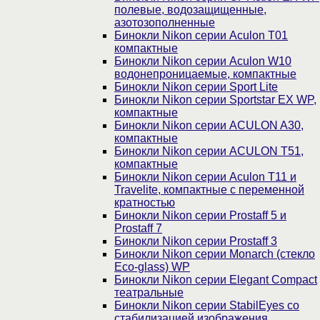
полевые, водозащищенные,
азотозополненные
Бинокли Nikon серии Aculon T01
компактные
Бинокли Nikon серии Aculon W10
водонепроницаемые, компактные
Бинокли Nikon серии Sport Lite
Бинокли Nikon серии Sportstar EX WP,
компактные
Бинокли Nikon серии ACULON A30,
компактные
Бинокли Nikon серии ACULON Т51,
компактные
Бинокли Nikon серии Aculon T11 и
Travelite, компактные с переменной
кратностью
Бинокли Nikon серии Prostaff 5 и
Prostaff 7
Бинокли Nikon серии Prostaff 3
Бинокли Nikon серии Monarch (стекло
Eco-glass) WP
Бинокли Nikon серии Elegant Compact
театральные
Бинокли Nikon серии StabilEyes со
стабилизацией изображения