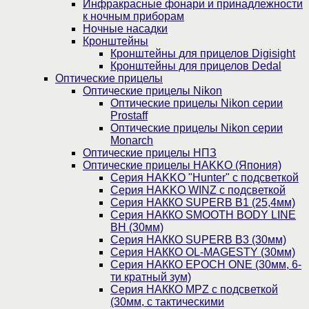
Инфракрасные фонари и принадлежности
к ночным приборам
Ночные насадки
Кронштейны
Кронштейны для прицелов Digisight
Кронштейны для прицелов Dedal
Оптические прицелы
Оптические прицелы Nikon
Оптические прицелы Nikon серии
Prostaff
Оптические прицелы Nikon серии
Monarch
Оптические прицелы НПЗ
Оптические прицелы HAKKO (Япония)
Cерия HAKKO "Hunter" с подсветкой
Серия НAKKO WINZ с подсветкой
Серия НАККО SUPERB B1 (25,4мм)
Серия НАККО SMOOTH BODY LINE
BH (30мм)
Серия НАККО SUPERB B3 (30мм)
Серия НАККО OL-MAGESTY (30мм)
Серия НАККО EPOCH ONE (30мм, 6-
ти кратный зум)
Серия НАККО MPZ с подсветкой
(30мм, c тактическими