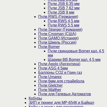
Пули JSB 6,35 мм
Пули JSB 7,62 мм
Пули JSB 9 мм
Пули RWS (Германия)
Пули RWS 4,5 мм
Пули RWS 5,5 мм
Пули Stoeger (Германия)
Пули Crosman (США)
Пули GAMO (Испания)
Пули Шмель (Россия)
Пули Borner
Пули свинцовые Borner кал. 4,5
мм
Шарики BB Borner кал. 4,5 мм
Пули Apolo (Аргентина)
Пули ASG 4,5мм
Баллоны CO2 и Грин газ
Пули Umarex
Пули 6мм для страйкбола
Пули Gletcher
Пули Walther
Пули для Гелевых Автоматов
Кобуры
ЗИП и тюнинг для МР-654К и Байкал
Кейсы и чехлы для пистолетов