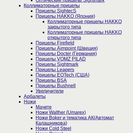
Оптические прицелы Sightmark
Коллиматорные прицелы
Прицелы SightecS
Прицелы HAKKO (Япония)
Коллиматорные прицелы HAKKO
закрытого типа
Коллиматорные прицелы HAKKO
открытого типа
Прицелы Firefield
Прицелы Aimpoint (Швеция)
Прицелы Docter (Германия)
Прицелы VOMZ PILAD
Прицелы Sightmark
Прицелы Leapers
Прицелы EOTech (США)
Прицелы BSA
Прицелы Bushnell
Увеличители
Арбалеты
Ножи
Мачете
Ножи Walther (Umarex)
Ножи Boker и тематика АК(Автомат
Калашникова)
Ножи Cold Steel