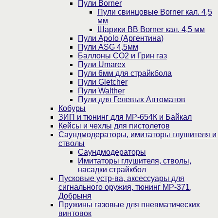
Пули Borner
Пули свинцовые Borner кал. 4,5
мм
Шарики BB Borner кал. 4,5 мм
Пули Apolo (Аргентина)
Пули ASG 4,5мм
Баллоны CO2 и Грин газ
Пули Umarex
Пули 6мм для страйкбола
Пули Gletcher
Пули Walther
Пули для Гелевых Автоматов
Кобуры
ЗИП и тюнинг для МР-654К и Байкал
Кейсы и чехлы для пистолетов
Саундмодераторы, имитаторы глушителя и
стволы
Саундмодераторы
Имитаторы глушителя, стволы,
насадки страйкбол
Пусковые устр-ва, аксессуары для
сигнального оружия, тюнинг МР-371,
Добрыня
Пружины газовые для пневматических
винтовок