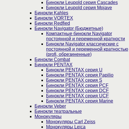
Бинокли Leupold серия Cascades
Бинокли Leupold серия Mojave
Бинокли Kahles
Бинокли VORTEX
Бинокли Redfied
Бинокли Navigator (Бюджетные)
Компактные бинокли Navigator
постоянной и переменной кратности
Бинокли Navigator классические с
постоянной и переменной кратностью
(profi, обрезиненные)
Бинокли Combat
Бинокли PENTAX
Бинокли PENTAX серия U
Бинокли PENTAX серия Papilio
Бинокли PENTAX серия S
Бинокли PENTAX серия PCF
Бинокли PENTAX серия DCF
Бинокли PENTAX серия UCF
Бинокли PENTAX серия Marine
Бинокли Veber
Бинокли театральные
Монокуляры
Монокуляры Carl Zeiss
Монокуляры Leica