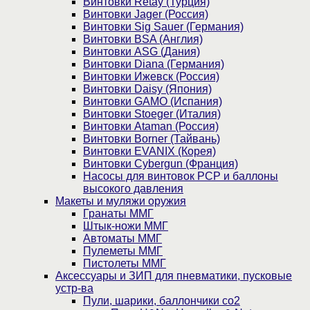
Винтовки Retay (Турция)
Винтовки Jager (Россия)
Винтовки Sig Sauer (Германия)
Винтовки BSA (Англия)
Винтовки ASG (Дания)
Винтовки Diana (Германия)
Винтовки Ижевск (Россия)
Винтовки Daisy (Япония)
Винтовки GAMO (Испания)
Винтовки Stoeger (Италия)
Винтовки Ataman (Россия)
Винтовки Borner (Тайвань)
Винтовки EVANIX (Корея)
Винтовки Cybergun (Франция)
Насосы для винтовок PCP и баллоны
высокого давления
Макеты и муляжи оружия
Гранаты ММГ
Штык-ножи ММГ
Автоматы ММГ
Пулеметы ММГ
Пистолеты ММГ
Аксессуары и ЗИП для пневматики, пусковые
устр-ва
Пули, шарики, баллончики со2