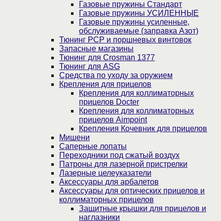
Газовые пружины Стандарт
Газовые пружины УСИЛЕННЫЕ
Газовые пружины усиленные,
обслуживаемые (заправка Азот)
Тюнинг PCP и поршневых винтовок
Запасные магазины
Тюнинг для Crosman 1377
Тюнинг для ASG
Средства по уходу за оружием
Крепления для прицелов
Крепления для коллиматорных
прицелов Docter
Крепления для коллиматорных
прицелов Aimpoint
Крепления Кочевник для прицелов
Мишени
Саперные лопаты
Переходники под сжатый воздух
Патроны для лазерной пристрелки
Лазерные целеуказатели
Аксессуары для арбалетов
Аксессуары для оптических прицелов и
коллиматорных прицелов
Защитные крышки для прицелов и
наглазники