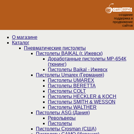
создание
поддержка и
продвижение
сайтов
О магазине
Каталог
Пнев­ма­ти­чес­кие пистолеты
Пистолеты BAIKAL (г. Ижевск)
Доработанные пистолеты МР-654К
(тюнинг)
Пистолеты Baikal - Ижевск
Пистолеты Umarex (Германия)
Пистолеты UMAREX
Пистолеты BERETTA
Пистолеты COLT
Пистолеты HECKLER & KOCH
Пистолеты SMITH & WESSON
Пистолеты WALTHER
Пистолеты ASG (Дания)
Револьверы
Пистолеты
Пистолеты Crosman (США)