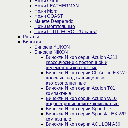
Ножи Opinel
Ножи LEATHERMAN
Ножи Mora
Ножи COAST
Мачете Desperado
Ножи метательные
Ножи ELITE FORCE (Umarex)
Рогатки
Бинокли
Бинокли YUKON
Бинокли NIKON
Бинокли Nikon серии Aculon A211
классические с постоянной и
переменной кратностью
Бинокли Nikon серии СF Action EX WP
полевые, водозащищенные,
азотозополненные
Бинокли Nikon серии Aculon T01
компактные
Бинокли Nikon серии Aculon W10
водонепроницаемые, компактные
Бинокли Nikon серии Sport Lite
Бинокли Nikon серии Sportstar EX WP,
компактные
Бинокли Nikon серии ACULON A30,