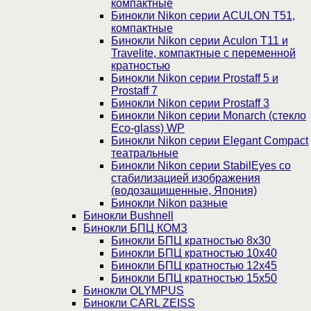
компактные
Бинокли Nikon серии ACULON Т51,
компактные
Бинокли Nikon серии Aculon T11 и
Travelite, компактные с переменной
кратностью
Бинокли Nikon серии Prostaff 5 и
Prostaff 7
Бинокли Nikon серии Prostaff 3
Бинокли Nikon серии Monarch (стекло
Eco-glass) WP
Бинокли Nikon серии Elegant Compact
театральные
Бинокли Nikon серии StabilEyes со
стабилизацией изображения
(водозащищенные, Япония)
Бинокли Nikon разные
Бинокли Bushnell
Бинокли БПЦ КОМЗ
Бинокли БПЦ кратностью 8х30
Бинокли БПЦ кратностью 10х40
Бинокли БПЦ кратностью 12х45
Бинокли БПЦ кратностью 15х50
Бинокли OLYMPUS
Бинокли CARL ZEISS