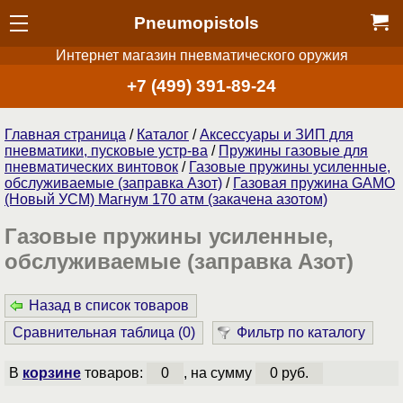
Pneumopistols
Интернет магазин пневматического оружия
+7 (499) 391-89-24
Главная страница
/
Каталог
/
Аксессуары и ЗИП для
пневматики, пусковые устр-ва
/
Пружины газовые для
пневматических винтовок
/
Газовые пружины усиленные,
обслуживаемые (заправка Азот)
/
Газовая пружина GAMO
(Новый УСМ) Магнум 170 атм (закачена азотом)
Газовые пружины усиленные,
обслуживаемые (заправка Азот)
Назад в список товаров
Сравнительная таблица (
0
)
Фильтр по каталогу
В
корзине
товаров:
0
, на сумму
0 руб.