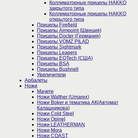
Коллиматорные прицелы HAKKO
закрытого типа
Коллиматорные прицелы HAKKO
открытого типа
Прицелы Firefield
Прицелы Aimpoint (Швеция)
Прицелы Docter (Германия)
Прицелы VOMZ PILAD
Прицелы Sightmark
Прицелы Leapers
Прицелы EOTech (США)
Прицелы BSA
Прицелы Bushnell
Увеличители
Арбалеты
Ножи
Мачете
Ножи Walther (Umarex)
Ножи Boker и тематика АК(Автомат
Калашникова)
Ножи Cold Steel
Ножи Opinel
Ножи LEATHERMAN
Ножи Mora
Ножи COAST