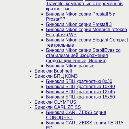
Travelite, компактные с переменной
кратностью
Бинокли Nikon серии Prostaff 5 и
Prostaff 7
Бинокли Nikon серии Prostaff 3
Бинокли Nikon серии Monarch (стекло
Eco-glass) WP
Бинокли Nikon серии Elegant Compact
театральные
Бинокли Nikon серии StabilEyes со
стабилизацией изображения
(водозащищенные, Япония)
Бинокли Nikon разные
Бинокли Bushnell
Бинокли БПЦ КОМЗ
Бинокли БПЦ кратностью 8х30
Бинокли БПЦ кратностью 10х40
Бинокли БПЦ кратностью 12х45
Бинокли БПЦ кратностью 15х50
Бинокли OLYMPUS
Бинокли CARL ZEISS
Бинокли CARL ZEISS серия
CONQUEST
Бинокли CARL ZEISS серия TERRA
ED