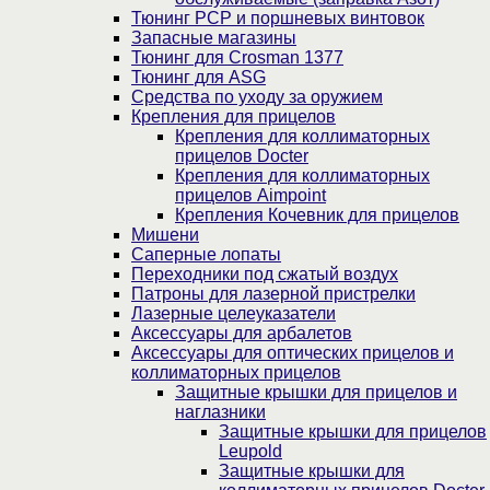
Тюнинг PCP и поршневых винтовок
Запасные магазины
Тюнинг для Crosman 1377
Тюнинг для ASG
Средства по уходу за оружием
Крепления для прицелов
Крепления для коллиматорных
прицелов Docter
Крепления для коллиматорных
прицелов Aimpoint
Крепления Кочевник для прицелов
Мишени
Саперные лопаты
Переходники под сжатый воздух
Патроны для лазерной пристрелки
Лазерные целеуказатели
Аксессуары для арбалетов
Аксессуары для оптических прицелов и
коллиматорных прицелов
Защитные крышки для прицелов и
наглазники
Защитные крышки для прицелов
Leupold
Защитные крышки для