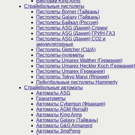
Винтовки King Arms
Страйкбольные пистолеты
Пистолеты Borner (Тайвань)
Пистолеты Galaxy (Тайвань)
Пистолеты Байкал (Россия)
Пистолеты ASG (Дания) Спринг
Пистолеты ASG (Дания) ГРИН-ГАЗ
Пистолеты ASG (Дания) CO2 и
аккумуляторные
Пистолеты Gletcher (США)
Пистолеты-пулеметы
Пистолеты Umarex Walther (Германия)
Пистолеты Umarex Heckler Koch (Германия)
Пистолеты Umarex (Германия)
Пистолеты Tokyo Marui (Япония)
Пейнтбольные пистолеты Hammerly
Страйкбольные автоматы
Автоматы ASG
Гранатометы
Автоматы Cybergun (Франция)
Автоматы AGM (Китай)
Автоматы King Arms
Автоматы Galaxy (Тайвань)
Автоматы G&G Armanent
Автоматы JingPeng