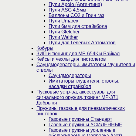
Пули Apolo (Аргентина)
Пули ASG 4,5мм
Баллоны CO2 и Грин газ
Пули Umarex
Пули 6мм для страйкбола
Пули Gletcher
Пули Walther
Пули для Гелевых Автоматов
Кобуры
ЗИП и тюнинг для МР-654К и Байкал
Кейсы и чехлы для пистолетов
Саундмодераторы, имитаторы глушителя и
стволы
Саундмодераторы
Имитаторы глушителя, стволы,
насадки страйкбол
Пусковые устр-ва, аксессуары для
сигнального оружия, тюнинг МР-371,
Добрыня
Пружины газовые для пневматических
винтовок
Газовые пружины Стандарт
Газовые пружины УСИЛЕННЫЕ
Газовые пружины усиленные,
обслуживаемые (заправка Азот)