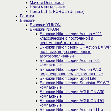
Мачете Desperado
Ножи метательные
Ножи ELITE FORCE (Umarex)
Рогатки
Бинокли
Бинокли YUKON
Бинокли NIKON
Бинокли Nikon серии Aculon A211
классические с постоянной и
переменной кратностью
Бинокли Nikon серии СF Action EX WP
полевые, водозащищенные,
азотозополненные
Бинокли Nikon серии Aculon T01
компактные
Бинокли Nikon серии Aculon W10
водонепроницаемые, компактные
Бинокли Nikon серии Sport Lite
Бинокли Nikon серии Sportstar EX WP,
компактные
Бинокли Nikon серии ACULON A30,
компактные
Бинокли Nikon серии ACULON Т51,
компактные
Бинокли Nikon серии Aculon T11 и