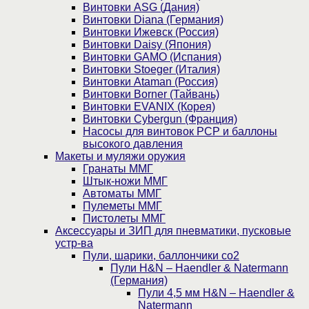
Винтовки ASG (Дания)
Винтовки Diana (Германия)
Винтовки Ижевск (Россия)
Винтовки Daisy (Япония)
Винтовки GAMO (Испания)
Винтовки Stoeger (Италия)
Винтовки Ataman (Россия)
Винтовки Borner (Тайвань)
Винтовки EVANIX (Корея)
Винтовки Cybergun (Франция)
Насосы для винтовок PCP и баллоны
высокого давления
Макеты и муляжи оружия
Гранаты ММГ
Штык-ножи ММГ
Автоматы ММГ
Пулеметы ММГ
Пистолеты ММГ
Аксессуары и ЗИП для пневматики, пусковые
устр-ва
Пули, шарики, баллончики со2
Пули H&N – Haendler & Natermann
(Германия)
Пули 4,5 мм H&N – Haendler &
Natermann