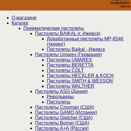
продвижение
сайтов
О магазине
Каталог
Пнев­ма­ти­чес­кие пистолеты
Пистолеты BAIKAL (г. Ижевск)
Доработанные пистолеты МР-654К
(тюнинг)
Пистолеты Baikal - Ижевск
Пистолеты Umarex (Германия)
Пистолеты UMAREX
Пистолеты BERETTA
Пистолеты COLT
Пистолеты HECKLER & KOCH
Пистолеты SMITH & WESSON
Пистолеты WALTHER
Пистолеты ASG (Дания)
Револьверы
Пистолеты
Пистолеты Crosman (США)
Пистолеты GAMO (Испания)
Пистолеты Gletcher (США)
Пистолеты Borner (США)
Пистолеты А+А (Россия)