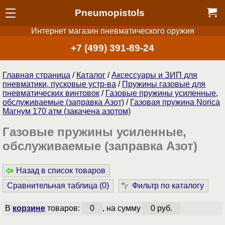
Pneumopistols
Интернет магазин пневматического оружия
+7 (499) 391-89-24
Главная страница
/
Каталог
/
Аксессуары и ЗИП для
пневматики, пусковые устр-ва
/
Пружины газовые для
пневматических винтовок
/
Газовые пружины усиленные,
обслуживаемые (заправка Азот)
/
Газовая пружина Norica
Магнум 170 атм (закачена азотом)
Газовые пружины усиленные,
обслуживаемые (заправка Азот)
Назад в список товаров
Сравнительная таблица (
0
)
Фильтр по каталогу
В
корзине
товаров:
0
, на сумму
0 руб.