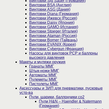
Винтовки Sig Sauer (Германия)
Винтовки BSA (Англия)
Винтовки ASG (Дания)
Винтовки Diana (Германия)
Винтовки Ижевск (Россия)
Винтовки Daisy (Япония)
Винтовки GAMO (Испания)
Винтовки Stoeger (Италия)
Винтовки Ataman (Россия)
Винтовки Borner (Тайвань)
Винтовки EVANIX (Корея)
Винтовки Cybergun (Франция)
Насосы для винтовок PCP и баллоны
высокого давления
Макеты и муляжи оружия
Гранаты ММГ
Штык-ножи ММГ
Автоматы ММГ
Пулеметы ММГ
Пистолеты ММГ
Аксессуары и ЗИП для пневматики, пусковые
устр-ва
Пули, шарики, баллончики со2
Пули H&N – Haendler & Natermann
(Германия)