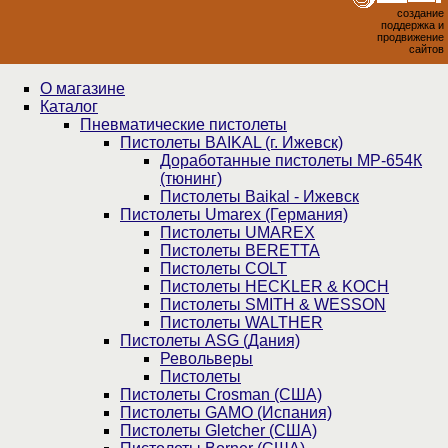
создание
поддержка и
продвижение
сайтов
О магазине
Каталог
Пнев­ма­ти­чес­кие пистолеты
Пистолеты BAIKAL (г. Ижевск)
Доработанные пистолеты МР-654К
(тюнинг)
Пистолеты Baikal - Ижевск
Пистолеты Umarex (Германия)
Пистолеты UMAREX
Пистолеты BERETTA
Пистолеты COLT
Пистолеты HECKLER & KOCH
Пистолеты SMITH & WESSON
Пистолеты WALTHER
Пистолеты ASG (Дания)
Револьверы
Пистолеты
Пистолеты Crosman (США)
Пистолеты GAMO (Испания)
Пистолеты Gletcher (США)