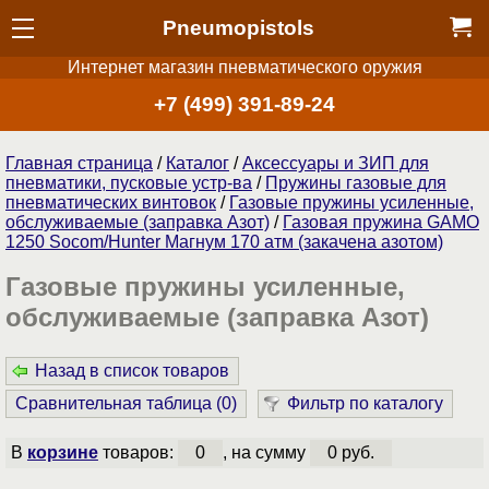
Pneumopistols
Интернет магазин пневматического оружия
+7 (499) 391-89-24
Главная страница
/
Каталог
/
Аксессуары и ЗИП для
пневматики, пусковые устр-ва
/
Пружины газовые для
пневматических винтовок
/
Газовые пружины усиленные,
обслуживаемые (заправка Азот)
/
Газовая пружина GAMO
1250 Socom/Hunter Магнум 170 атм (закачена азотом)
Газовые пружины усиленные,
обслуживаемые (заправка Азот)
Назад в список товаров
Сравнительная таблица (
0
)
Фильтр по каталогу
В
корзине
товаров:
0
, на сумму
0 руб.