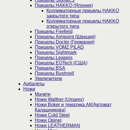
Прицелы SightecS
Прицелы HAKKO (Япония)
Коллиматорные прицелы HAKKO
закрытого типа
Коллиматорные прицелы HAKKO
открытого типа
Прицелы Firefield
Прицелы Aimpoint (Швеция)
Прицелы Docter (Германия)
Прицелы VOMZ PILAD
Прицелы Sightmark
Прицелы Leapers
Прицелы EOTech (США)
Прицелы BSA
Прицелы Bushnell
Увеличители
Арбалеты
Ножи
Мачете
Ножи Walther (Umarex)
Ножи Boker и тематика АК(Автомат
Калашникова)
Ножи Cold Steel
Ножи Opinel
Ножи LEATHERMAN