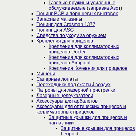
Газовые пружины усиленные,
обслуживаемые (заправка Азот)
Тюнинг PCP и поршневых винтовок
Запасные магазины
Тюнинг для Crosman 1377
Тюнинг для ASG
Средства по уходу за оружием
Крепления для прицелов
Крепления для коллиматорных
прицелов Docter
Крепления для коллиматорных
прицелов Aimpoint
Крепления Кочевник для прицелов
Мишени
Саперные лопаты
Переходники под сжатый воздух
Патроны для лазерной пристрелки
Лазерные целеуказатели
Аксессуары для арбалетов
Аксессуары для оптических прицелов и
коллиматорных прицелов
Защитные крышки для прицелов и
наглазники
Защитные крышки для прицелов
Leupold