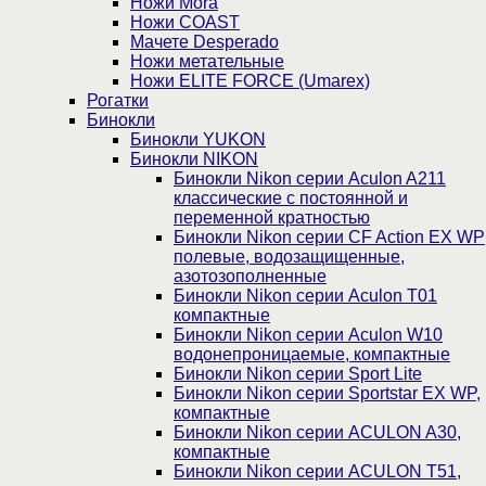
Ножи Mora
Ножи COAST
Мачете Desperado
Ножи метательные
Ножи ELITE FORCE (Umarex)
Рогатки
Бинокли
Бинокли YUKON
Бинокли NIKON
Бинокли Nikon серии Aculon A211
классические с постоянной и
переменной кратностью
Бинокли Nikon серии СF Action EX WP
полевые, водозащищенные,
азотозополненные
Бинокли Nikon серии Aculon T01
компактные
Бинокли Nikon серии Aculon W10
водонепроницаемые, компактные
Бинокли Nikon серии Sport Lite
Бинокли Nikon серии Sportstar EX WP,
компактные
Бинокли Nikon серии ACULON A30,
компактные
Бинокли Nikon серии ACULON Т51,