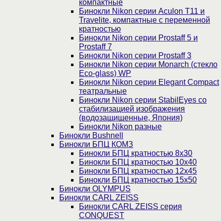
компактные
Бинокли Nikon серии Aculon T11 и
Travelite, компактные с переменной
кратностью
Бинокли Nikon серии Prostaff 5 и
Prostaff 7
Бинокли Nikon серии Prostaff 3
Бинокли Nikon серии Monarch (стекло
Eco-glass) WP
Бинокли Nikon серии Elegant Compact
театральные
Бинокли Nikon серии StabilEyes со
стабилизацией изображения
(водозащищенные, Япония)
Бинокли Nikon разные
Бинокли Bushnell
Бинокли БПЦ КОМЗ
Бинокли БПЦ кратностью 8х30
Бинокли БПЦ кратностью 10х40
Бинокли БПЦ кратностью 12х45
Бинокли БПЦ кратностью 15х50
Бинокли OLYMPUS
Бинокли CARL ZEISS
Бинокли CARL ZEISS серия
CONQUEST