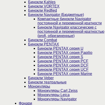
Бинокли Kahles
Бинокли VORTEX
Бинокли Redfied
Бинокли Navigator (Бюджетные)
Компактные бинокли Navigator
постоянной и переменной кратности
Бинокли Navigator классические с
постоянной и переменной кратностью
(profi, обрезиненные)
Бинокли Combat
Бинокли PENTAX
Бинокли PENTAX серия U
Бинокли PENTAX серия Papilio
Бинокли PENTAX серия S
Бинокли PENTAX серия PCF
Бинокли PENTAX серия DCF
Бинокли PENTAX серия UCF
Бинокли PENTAX серия Marine
Бинокли Veber
Бинокли театральные
Монокуляры
Монокуляры Carl Zeiss
Монокуляры Leica
Монокуляры Navigator
Фонари