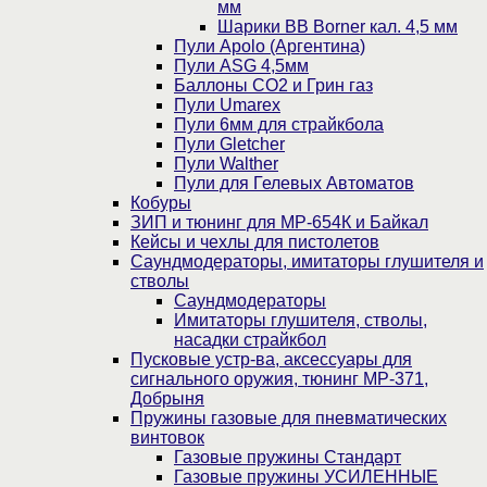
мм
Шарики BB Borner кал. 4,5 мм
Пули Apolo (Аргентина)
Пули ASG 4,5мм
Баллоны CO2 и Грин газ
Пули Umarex
Пули 6мм для страйкбола
Пули Gletcher
Пули Walther
Пули для Гелевых Автоматов
Кобуры
ЗИП и тюнинг для МР-654К и Байкал
Кейсы и чехлы для пистолетов
Саундмодераторы, имитаторы глушителя и
стволы
Саундмодераторы
Имитаторы глушителя, стволы,
насадки страйкбол
Пусковые устр-ва, аксессуары для
сигнального оружия, тюнинг МР-371,
Добрыня
Пружины газовые для пневматических
винтовок
Газовые пружины Стандарт
Газовые пружины УСИЛЕННЫЕ