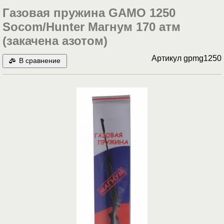
Газовая пружина GAMO 1250
Socom/Hunter Магнум 170 атм
(закачена азотом)
Артикул
gpmg1250
В сравнение