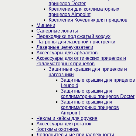
прицелов Docter
Крепления для коллиматорных
прицелов Aimpoint
Крепления Кочевник для прицелов
Мишени
Саперные лопаты
Переходники под сжатый воздух
Патроны для лазерной пристрелки
Лазерные целеуказатели
Аксессуары для арбалетов
Аксессуары для оптических прицелов и
коллиматорных прицелов
Защитные крышки для прицелов и
наглазники
Защитные крышки для прицелов
Leupold
Защитные крышки для
коллиматорных прицелов Docter
Защитные крышки для
коллиматорных прицелов
Aimpoint
Чехлы и кейсы для оружия
Аксессуары для рогаток
Костюмы охотника
Дополнительные принадлежности