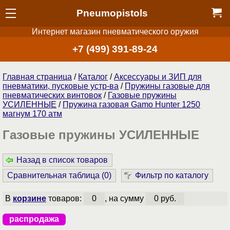
Pneumopistols
Интернет магазин пневматического оружия
+7 (499) 391-89-24
Главная страница
/
Каталог
/
Аксессуары и ЗИП для
пневматики, пусковые устр-ва
/
Пружины газовые для
пневматических винтовок
/
Газовые пружины
УСИЛЕННЫЕ
/
Пружина газовая Gamo Hunter 1250
магнум 170 атм
Газовые пружины УСИЛЕННЫЕ
Назад в список товаров
Сравнительная таблица (
0
)
Фильтр по каталогу
В
корзине
товаров:
0
, на сумму
0 руб.
распродажа