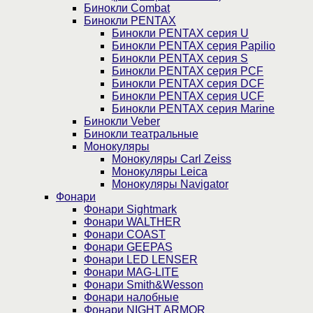
Бинокли Combat
Бинокли PENTAX
Бинокли PENTAX серия U
Бинокли PENTAX серия Papilio
Бинокли PENTAX серия S
Бинокли PENTAX серия PCF
Бинокли PENTAX серия DCF
Бинокли PENTAX серия UCF
Бинокли PENTAX серия Marine
Бинокли Veber
Бинокли театральные
Монокуляры
Монокуляры Carl Zeiss
Монокуляры Leica
Монокуляры Navigator
Фонари
Фонари Sightmark
Фонари WALTHER
Фонари COAST
Фонари GEEPAS
Фонари LED LENSER
Фонари MAG-LITE
Фонари Smith&Wesson
Фонари налобные
Фонари NIGHT ARMOR