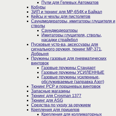
Пули для Гелевых Автоматов
Кобуры
ЗИП и тюнинг для МР-654К и Байкал
Кейсы и чехлы для пистолетов
Саундмодераторы, имитаторы глушителя и
стволы
Саундмодераторы
Имитаторы глушителя, стволы,
насадки страйкбол
Пусковые устр-ва, аксессуары для
сигнального оружия, тюнинг МР-371,
Добрыня
Пружины газовые для пневматических
винтовок
Газовые пружины Стандарт
Газовые пружины УСИЛЕННЫЕ
Газовые пружины усиленные,
обслуживаемые (заправка Азот)
Тюнинг PCP и поршневых винтовок
Запасные магазины
Тюнинг для Crosman 1377
Тюнинг для ASG
Средства по уходу за оружием
Крепления для прицелов
Крепления для коллиматорных