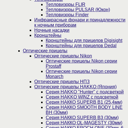
Тепловизоры FLIR
Тепловизоры PULSAR (Юкон)
Тепловизоры Finder
Инфракрасные фонари и принадлежности
к ночным приборам
Ночные насадки
Кронштейны
Кронштейны для прицелов Digisight
Кронштейны для прицелов Dedal
Оптические прицелы
Оптические прицелы Nikon
Оптические прицелы Nikon серии
Prostaff
Оптические прицелы Nikon серии
Monarch
Оптические прицелы НПЗ
Оптические прицелы HAKKO (Япония)
Cерия HAKKO "Hunter" с подсветкой
Серия НAKKO WINZ с подсветкой
Серия НАККО SUPERB B1 (25,4мм)
Серия НАККО SMOOTH BODY LINE
BH (30мм)
Серия НАККО SUPERB B3 (30мм)
Серия НАККО OL-MAGESTY (30мм)
Серия НАККО EPOCH ONE (30мм, 6-