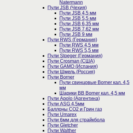
Natermann
Пули JSB (Чехия)
Пули JSB 4,5 мм
Пули JSB 5,5 мм
Пули JSB 6,35 мм
Пули JSB 7,62 мм
Пули JSB 9 мм
Пули RWS (Германия)
Пули RWS 4,5 мм
Пули RWS 5,5 мм
Пули Stoeger (Германия)
Пули Crosman (США)
Пули GAMO (Испания)
Пули Шмель (Россия)
Пули Borner
Пули свинцовые Borner кал. 4,5
мм
Шарики BB Borner кал. 4,5 мм
Пули Apolo (Аргентина)
Пули ASG 4,5мм
Баллоны CO2 и Грин газ
Пули Umarex
Пули 6мм для страйкбола
Пули Gletcher
Пули Walther