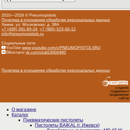
2010—2026 © Pneumopistols
Политика в отношении обработки персональных данных
Химки, ул. Московская, д. 38А
+7 (499) 391-89-24
,
+7 (985) 523-60-12
info@pneumopistols.ru
Социальные сети:
YouTube
www.youtube.com/c/PNEUMOPISTOLSRU
ВКонтакте
vk.com/club53004480
Политика в отношении обработки персональных данных
создание
поддержка и
продвижение
сайтов
О магазине
Каталог
Пнев­ма­ти­чес­кие пистолеты
Пистолеты BAIKAL (г. Ижевск)