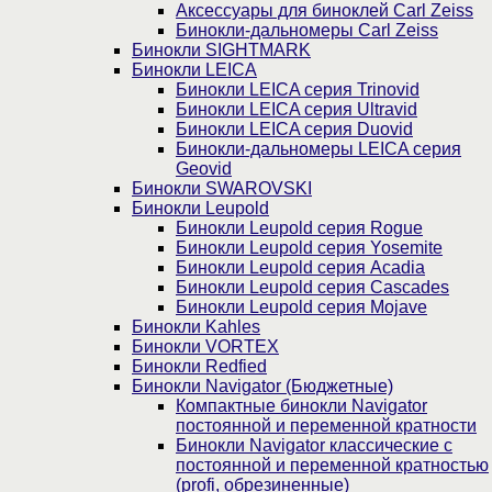
Аксессуары для биноклей Carl Zeiss
Бинокли-дальномеры Carl Zeiss
Бинокли SIGHTMARK
Бинокли LEICA
Бинокли LEICA серия Trinovid
Бинокли LEICA серия Ultravid
Бинокли LEICA серия Duovid
Бинокли-дальномеры LEICA серия
Geovid
Бинокли SWAROVSKI
Бинокли Leupold
Бинокли Leupold серия Rogue
Бинокли Leupold серия Yosemite
Бинокли Leupold серия Acadia
Бинокли Leupold серия Cascades
Бинокли Leupold серия Mojave
Бинокли Kahles
Бинокли VORTEX
Бинокли Redfied
Бинокли Navigator (Бюджетные)
Компактные бинокли Navigator
постоянной и переменной кратности
Бинокли Navigator классические с
постоянной и переменной кратностью
(profi, обрезиненные)