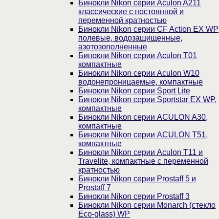
Бинокли Nikon серии Aculon A211
классические с постоянной и
переменной кратностью
Бинокли Nikon серии СF Action EX WP
полевые, водозащищенные,
азотозополненные
Бинокли Nikon серии Aculon T01
компактные
Бинокли Nikon серии Aculon W10
водонепроницаемые, компактные
Бинокли Nikon серии Sport Lite
Бинокли Nikon серии Sportstar EX WP,
компактные
Бинокли Nikon серии ACULON A30,
компактные
Бинокли Nikon серии ACULON Т51,
компактные
Бинокли Nikon серии Aculon T11 и
Travelite, компактные с переменной
кратностью
Бинокли Nikon серии Prostaff 5 и
Prostaff 7
Бинокли Nikon серии Prostaff 3
Бинокли Nikon серии Monarch (стекло
Eco-glass) WP