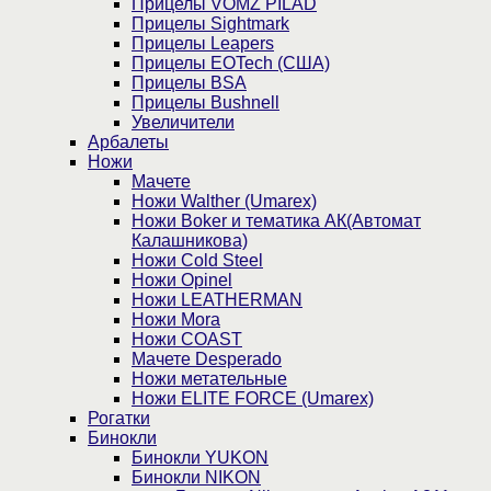
Прицелы VOMZ PILAD
Прицелы Sightmark
Прицелы Leapers
Прицелы EOTech (США)
Прицелы BSA
Прицелы Bushnell
Увеличители
Арбалеты
Ножи
Мачете
Ножи Walther (Umarex)
Ножи Boker и тематика АК(Автомат
Калашникова)
Ножи Cold Steel
Ножи Opinel
Ножи LEATHERMAN
Ножи Mora
Ножи COAST
Мачете Desperado
Ножи метательные
Ножи ELITE FORCE (Umarex)
Рогатки
Бинокли
Бинокли YUKON
Бинокли NIKON