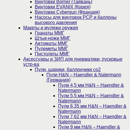
Винтовки Borner (Тайвань)
Винтовки EVANIX (Корея)
Винтовки Cybergun (Франция)
Насосы для винтовок PCP и баллоны
высокого давления
Макеты и муляжи оружия
Гранаты ММГ
Штык-ножи ММГ
Автоматы ММГ
Пулеметы ММГ
Пистолеты ММГ
Аксессуары и ЗИП для пневматики, пусковые
устр-ва
Пули, шарики, баллончики со2
Пули H&N – Haendler & Natermann
(Германия)
Пули 4,5 мм H&N – Haendler &
Natermann
Пули 5,5 мм H&N – Haendler &
Natermann
Пули 6,35 мм H&N – Haendler &
Natermann
Пули 7,62 мм H&N – Haendler &
Natermann
Пули 9 мм H&N – Haendler &