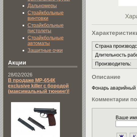
Дальномеры
Страйкбольные
Хар
винтовки
Страйкбольные
пистолеты
Характеристик
Страйкбольные
автоматы
Страна производс
Защитные очки
Длительность раб
Акции
Производитель
:
28/02/2026
Описание
В продаже МР-654К
exclusive killer с бородой
Фонарь аварийный 
(максимальный тюнинг)!
Комментарии по
Ваше имя
Ж
К