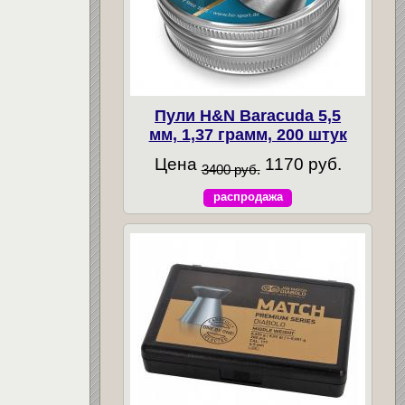
Пули H&N Baracuda 5,5
мм, 1,37 грамм, 200 штук
Цена
1170 руб.
3400 руб.
распродажа