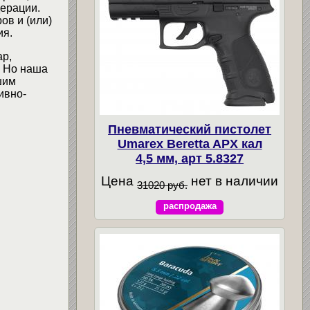
ерации.
ов и (или)
ия.
ар,
. Но наша
шим
ивно-
Пневматический пистолет
Umarex Beretta APX кал
4,5 мм, арт 5.8327
Цена
нет в наличии
31020 руб.
распродажа