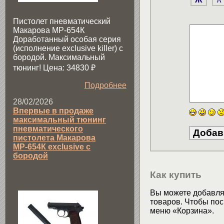
Пистолет пневматический
Макарова МР-654К
Доработанный особая серия
(исполнение exclusive killer) с
бородой. Максимальный
тюнинг! Цена: 34830
₽
Подробнее
28/02/2026
Впервые в продаже
максимальный тюнинг
пневматического
пистолета Макарова
МР-654К exclusive с
бородой
Как купить
Вы можете добавлят
товаров. Чтобы пос
меню «Корзина».