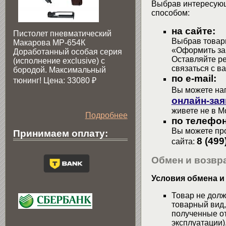
Выбрав интересующ
способом:
на сайте:
Пистолет пневматический
Выбрав товары
Макарова МР-654К
«Оформить зак
Доработанный особая серия
Оставляйте р
(исполнение exclusive) c
связаться с в
бородой. Максимальный
по e-mail:
тюнинг! Цена: 33080
₽
Вы можете на
онлайн-зая
живете не в М
Подробнее
по телефон
Вы можете про
Принимаем оплату:
8 (499
сайта:
Обмен и возвра
Условия обмена и
Товар не долж
товарный вид,
полученные от
эксплуатации)