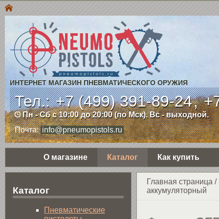
ИНТЕРНЕТ МАГАЗИН ПНЕВМАТИЧЕСКОГО ОРУЖИЯ
Тел.:
+7 (499) 391-89-24
,
+7
Пн - Сб с 10:00 до 20:00 (по Мск). Вс - выходной.
Почта:
info@pneumopistols.ru
О магазине
Каталог
Как купить
Главная страница
/
Каталог
аккумуляторный
Пнев­ма­ти­чес­кие
пистолеты