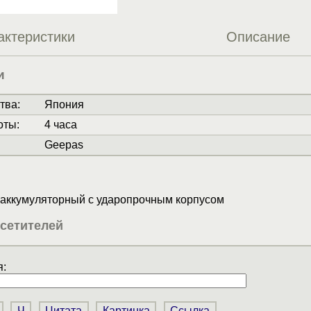
актеристики
Описание
и
тва
:
Япония
оты
:
4 часа
Geepas
аккумуляторный с ударопрочным корпусом
сетителей
:
Ч
Цитата
Картинка
Ссылка