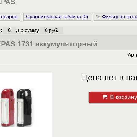
EPAS
 товаров
Сравнительная таблица (
0
)
Фильтр по ката
в:
0
, на сумму
0 руб.
PAS 1731 аккумуляторный
Арт
Цена нет в на
В корзин