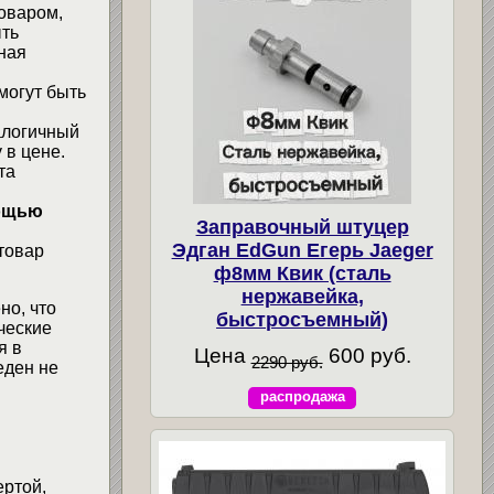
товаром,
ыть
ная
могут быть
алогичный
 в цене.
та
мощью
Заправочный штуцер
Эдган EdGun Егерь Jaeger
товар
ф8мм Квик (сталь
нержавейка,
но, что
быстросъемный)
ческие
я в
Цена
600 руб.
2290 руб.
еден не
распродажа
ертой,