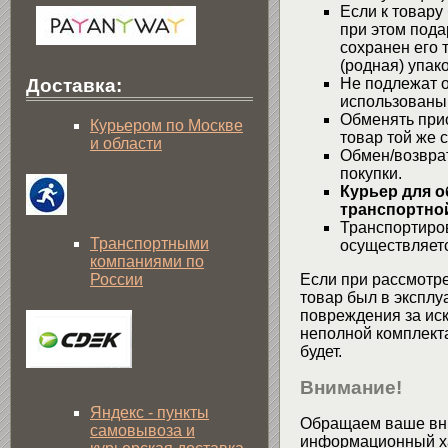
Если к товару
при этом пода
сохранен его 
(родная) упако
Не подлежат о
Доставка:
использованы
Обменять при
Курьером по Москве
товар той же 
и области
Обмен/возвра
покупки.
Курьер для о
транспортной
Транспортиров
Транспортными
осуществляетс
компаниями по
России
Если при рассмотре
товар был в эксплу
повреждения за ис
неполной комплекта
будет.
Внимание!
Яндекс - пункты
Обращаем ваше вни
самовывоза и
информационный хар