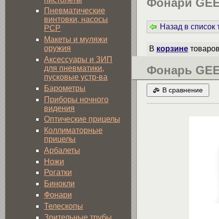
Фонари GE
Пневматические
винтовки, насосы
Назад в список
PCP
Макеты и муляжи
оружия
В
корзине
товаро
Аксессуары и ЗИП
Фонарь GEE
для пневматики,
пусковые устр-ва
Барометры
В сравнение
Приборы ночного
видения
Оптические прицелы
Коллиматорные
прицелы
Арбалеты
Ножи
Рогатки
Бинокли
Фонари
Телескопы
Зрительные трубы