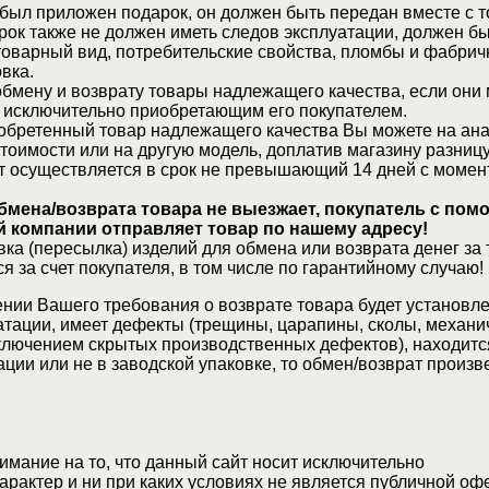
 был приложен подарок, он должен быть передан вместе с 
рок также не должен иметь следов эксплуатации, должен б
товарный вид, потребительские свойства, пломбы и фабрич
вка.
бмену и возврату товары надлежащего качества, если они 
 исключительно приобретающим его покупателем.
обретенный товар надлежащего качества Вы можете на ан
стоимости или на другую модель, доплатив магазину разницу
т осуществляется в срок не превышающий 14 дней с момен
бмена/возврата товара не выезжает, покупатель с по
 компании отправляет товар по нашему адресу!
ка (пересылка) изделий для обмена или возврата денег за 
я за счет покупателя, в том числе по гарантийному случаю!
нии Вашего требования о возврате товара будет установле
атации, имеет дефекты (трещины, царапины, сколы, механи
ключением скрытых производственных дефектов), находитс
ции или не в заводской упаковке, то обмен/возврат произв
мание на то, что данный сайт носит исключительно
актер и ни при каких условиях не является публичной оф