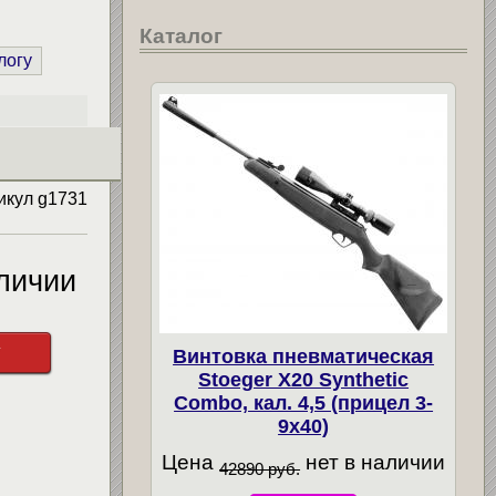
Каталог
логу
икул
g1731
личии
у
Винтовка пневматическая
Stoeger X20 Synthetic
Combo, кал. 4,5 (прицел 3-
9х40)
Цена
нет в наличии
42890 руб.