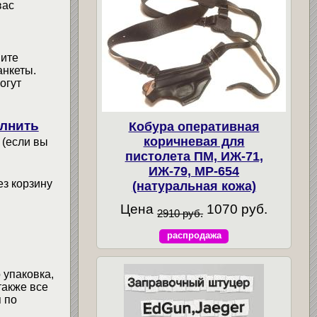
вас
мите
анкеты.
огут
лнить
Кобура оперативная
коричневая для
 (если вы
пистолета ПМ, ИЖ-71,
ИЖ-79, МР-654
ез корзину
(натуральная кожа)
Цена
1070 руб.
2910 руб.
распродажа
 упаковка,
также все
 по