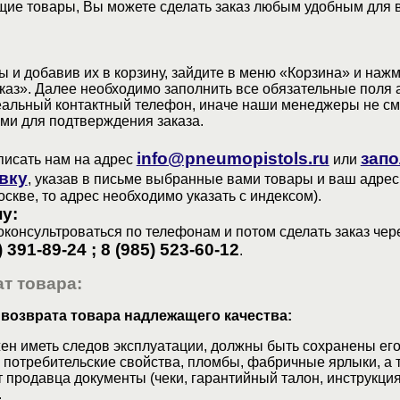
ие товары, Вы можете сделать заказ любым удобным для 
 и добавив их в корзину, зайдите в меню «Корзина» и наж
аз». Далее необходимо заполнить все обязательные поля 
еальный контактный телефон, иначе наши менеджеры не см
ами для подтверждения заказа.
info@pneumopistols.ru
запо
писать нам на адрес
или
вку
, указав в письме выбранные вами товары и ваш адрес
оскве, то адрес необходимо указать с индексом).
у:
консультроваться по телефонам и потом сделать заказ чер
) 391-89-24 ; 8 (985) 523-60-12
.
т товара:
 возврата товара надлежащего качества:
ен иметь следов эксплуатации, должны быть сохранены его
 потребительские свойства, пломбы, фабричные ярлыки, а 
 продавца документы (чеки, гарантийный талон, инструкция
.