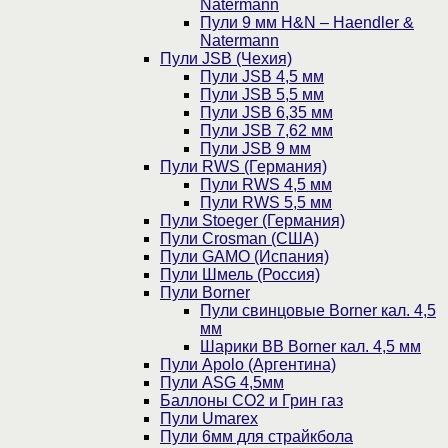
Natermann
Пули 9 мм H&N – Haendler &
Natermann
Пули JSB (Чехия)
Пули JSB 4,5 мм
Пули JSB 5,5 мм
Пули JSB 6,35 мм
Пули JSB 7,62 мм
Пули JSB 9 мм
Пули RWS (Германия)
Пули RWS 4,5 мм
Пули RWS 5,5 мм
Пули Stoeger (Германия)
Пули Crosman (США)
Пули GAMO (Испания)
Пули Шмель (Россия)
Пули Borner
Пули свинцовые Borner кал. 4,5
мм
Шарики BB Borner кал. 4,5 мм
Пули Apolo (Аргентина)
Пули ASG 4,5мм
Баллоны CO2 и Грин газ
Пули Umarex
Пули 6мм для страйкбола