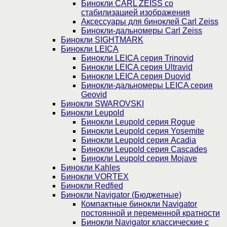
Бинокли CARL ZEISS со
стабилизацией изображения
Аксессуары для биноклей Carl Zeiss
Бинокли-дальномеры Carl Zeiss
Бинокли SIGHTMARK
Бинокли LEICA
Бинокли LEICA серия Trinovid
Бинокли LEICA серия Ultravid
Бинокли LEICA серия Duovid
Бинокли-дальномеры LEICA серия
Geovid
Бинокли SWAROVSKI
Бинокли Leupold
Бинокли Leupold серия Rogue
Бинокли Leupold серия Yosemite
Бинокли Leupold серия Acadia
Бинокли Leupold серия Cascades
Бинокли Leupold серия Mojave
Бинокли Kahles
Бинокли VORTEX
Бинокли Redfied
Бинокли Navigator (Бюджетные)
Компактные бинокли Navigator
постоянной и переменной кратности
Бинокли Navigator классические с