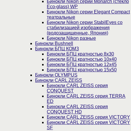
Бинокли Nikon серии Monarch (стекло
Eco-glass) WP
Бинокли Nikon серии Elegant Compact
театральные
Бинокли Nikon серии StabilEyes со
стабилизацией изображения
(водозащищенные, Япония)
Бинокли Nikon разные
Бинокли Bushnell
Бинокли БПЦ КОМЗ
Бинокли БПЦ кратностью 8х30
Бинокли БПЦ кратностью 10х40
Бинокли БПЦ кратностью 12х45
Бинокли БПЦ кратностью 15х50
Бинокли OLYMPUS
Бинокли CARL ZEISS
Бинокли CARL ZEISS серия
CONQUEST
Бинокли CARL ZEISS серия TERRA
ED
Бинокли CARL ZEISS серия
CONQUEST HD
Бинокли CARL ZEISS серия VICTORY
Бинокли CARL ZEISS серия VICTORY
SF