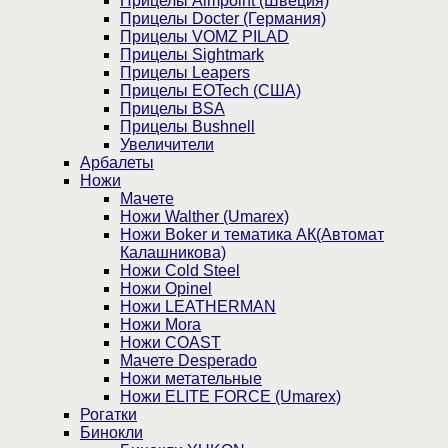
Прицелы Aimpoint (Швеция)
Прицелы Docter (Германия)
Прицелы VOMZ PILAD
Прицелы Sightmark
Прицелы Leapers
Прицелы EOTech (США)
Прицелы BSA
Прицелы Bushnell
Увеличители
Арбалеты
Ножи
Мачете
Ножи Walther (Umarex)
Ножи Boker и тематика АК(Автомат
Калашникова)
Ножи Cold Steel
Ножи Opinel
Ножи LEATHERMAN
Ножи Mora
Ножи COAST
Мачете Desperado
Ножи метательные
Ножи ELITE FORCE (Umarex)
Рогатки
Бинокли