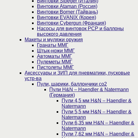
Винтовки Stoeger (Италия)
Винтовки Ataman (Россия)
Винтовки Borner (Тайвань)
Винтовки EVANIX (Корея)
Винтовки Cybergun (Франция)
Насосы для винтовок PCP и баллоны
высокого давления
Макеты и муляжи оружия
Гранаты ММГ
Штык-ножи ММГ
Автоматы ММГ
Пулеметы ММГ
Пистолеты ММГ
Аксессуары и ЗИП для пневматики, пусковые
устр-ва
Пули, шарики, баллончики со2
Пули H&N – Haendler & Natermann
(Германия)
Пули 4,5 мм H&N – Haendler &
Natermann
Пули 5,5 мм H&N – Haendler &
Natermann
Пули 6,35 мм H&N – Haendler &
Natermann
Пули 7,62 мм H&N – Haendler &