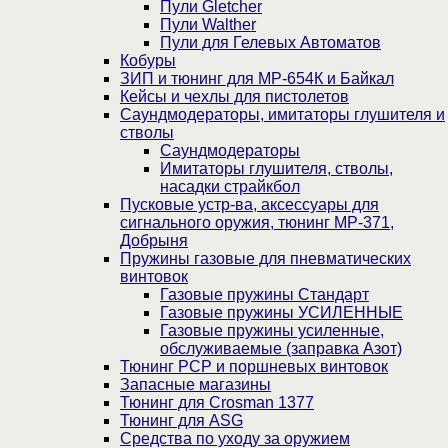
Пули Gletcher
Пули Walther
Пули для Гелевых Автоматов
Кобуры
ЗИП и тюнинг для МР-654К и Байкал
Кейсы и чехлы для пистолетов
Саундмодераторы, имитаторы глушителя и
стволы
Саундмодераторы
Имитаторы глушителя, стволы,
насадки страйкбол
Пусковые устр-ва, аксессуары для
сигнального оружия, тюнинг МР-371,
Добрыня
Пружины газовые для пневматических
винтовок
Газовые пружины Стандарт
Газовые пружины УСИЛЕННЫЕ
Газовые пружины усиленные,
обслуживаемые (заправка Азот)
Тюнинг PCP и поршневых винтовок
Запасные магазины
Тюнинг для Crosman 1377
Тюнинг для ASG
Средства по уходу за оружием