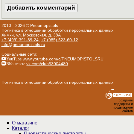
2010—2026 © Pneumopistols
Политика в отношении обработки персональных данных
Химки, ул. Московская, д. 38А
+7 (499) 391-89-24
,
+7 (985) 523-60-12
info@pneumopistols.ru
Социальные сети:
YouTube
www.youtube.com/c/PNEUMOPISTOLSRU
ВКонтакте
vk.com/club53004480
Политика в отношении обработки персональных данных
создание
поддержка и
продвижение
сайтов
О магазине
Каталог
Пнев­ма­ти­чес­кие пистолеты