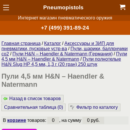
Pneumopistols
Интернет магазин пневматического оружия
+7 (499) 391-89-24
Главная страница
/
Каталог
/
Аксессуары и ЗИП для
пневматики, пусковые устр-ва
/
Пули, шарики, баллончики
со2
/
Пули H&N – Haendler & Natermann (Германия)
/
Пули
4,5 мм H&N – Haendler & Natermann
/
Пули полнотелые
H&N Slug HP 4,5 мм, 1,3 г (20 гран) 250 штук
Пули 4,5 мм H&N – Haendler &
Natermann
Назад в список товаров
Сравнительная таблица (
0
)
Фильтр по каталогу
В
корзине
товаров:
0
, на сумму
0 руб.