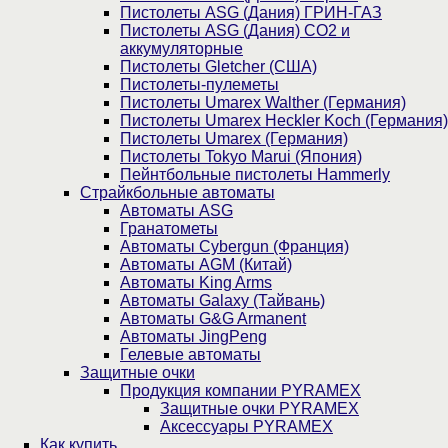
Пистолеты ASG (Дания) ГРИН-ГАЗ
Пистолеты ASG (Дания) CO2 и
аккумуляторные
Пистолеты Gletcher (США)
Пистолеты-пулеметы
Пистолеты Umarex Walther (Германия)
Пистолеты Umarex Heckler Koch (Германия)
Пистолеты Umarex (Германия)
Пистолеты Tokyo Marui (Япония)
Пейнтбольные пистолеты Hammerly
Страйкбольные автоматы
Автоматы ASG
Гранатометы
Автоматы Cybergun (Франция)
Автоматы AGM (Китай)
Автоматы King Arms
Автоматы Galaxy (Тайвань)
Автоматы G&G Armanent
Автоматы JingPeng
Гелевые автоматы
Защитные очки
Продукция компании PYRAMEX
Защитные очки PYRAMEX
Аксессуары PYRAMEX
Как купить