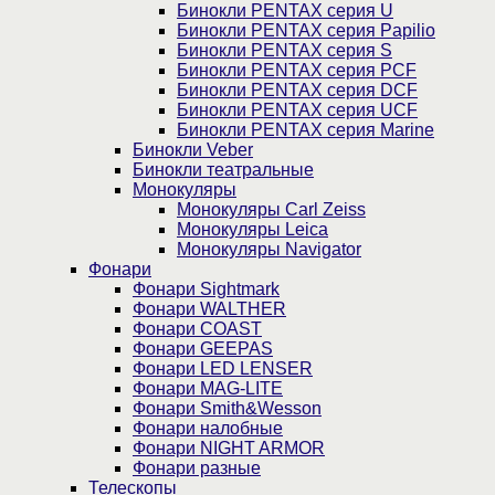
Бинокли PENTAX серия U
Бинокли PENTAX серия Papilio
Бинокли PENTAX серия S
Бинокли PENTAX серия PCF
Бинокли PENTAX серия DCF
Бинокли PENTAX серия UCF
Бинокли PENTAX серия Marine
Бинокли Veber
Бинокли театральные
Монокуляры
Монокуляры Carl Zeiss
Монокуляры Leica
Монокуляры Navigator
Фонари
Фонари Sightmark
Фонари WALTHER
Фонари COAST
Фонари GEEPAS
Фонари LED LENSER
Фонари MAG-LITE
Фонари Smith&Wesson
Фонари налобные
Фонари NIGHT ARMOR
Фонари разные
Телескопы