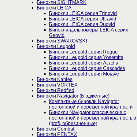
Бинокли SIGHTMARK
Бинокли LEICA
Бинокли LEICA серия Trinovid
Бинокли LEICA серия Ultravid
Бинокли LEICA серия Duovid
Бинокли-дальномеры LEICA серия
Geovid
Бинокли SWAROVSKI
Бинокли Leupold
Бинокли Leupold серия Rogue
Бинокли Leupold серия Yosemite
Бинокли Leupold серия Acadia
Бинокли Leupold серия Cascades
Бинокли Leupold серия Mojave
Бинокли Kahles
Бинокли VORTEX
Бинокли Redfied
Бинокли Navigator (Бюджетные)
Компактные бинокли Navigator
постоянной и переменной кратности
Бинокли Navigator классические с
постоянной и переменной кратностью
(profi, обрезиненные)
Бинокли Combat
Бинокли PENTAX