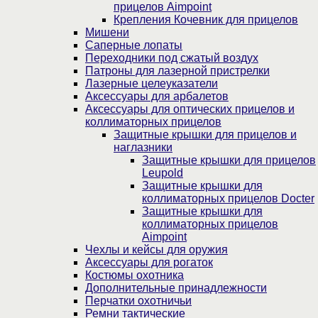
прицелов Aimpoint
Крепления Кочевник для прицелов
Мишени
Саперные лопаты
Переходники под сжатый воздух
Патроны для лазерной пристрелки
Лазерные целеуказатели
Аксессуары для арбалетов
Аксессуары для оптических прицелов и
коллиматорных прицелов
Защитные крышки для прицелов и
наглазники
Защитные крышки для прицелов
Leupold
Защитные крышки для
коллиматорных прицелов Docter
Защитные крышки для
коллиматорных прицелов
Aimpoint
Чехлы и кейсы для оружия
Аксессуары для рогаток
Костюмы охотника
Дополнительные принадлежности
Перчатки охотничьи
Ремни тактические