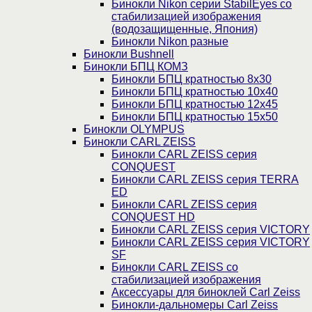
Бинокли Nikon серии StabilEyes со
стабилизацией изображения
(водозащищенные, Япония)
Бинокли Nikon разные
Бинокли Bushnell
Бинокли БПЦ КОМЗ
Бинокли БПЦ кратностью 8х30
Бинокли БПЦ кратностью 10х40
Бинокли БПЦ кратностью 12х45
Бинокли БПЦ кратностью 15х50
Бинокли OLYMPUS
Бинокли CARL ZEISS
Бинокли CARL ZEISS серия
CONQUEST
Бинокли CARL ZEISS серия TERRA
ED
Бинокли CARL ZEISS серия
CONQUEST HD
Бинокли CARL ZEISS серия VICTORY
Бинокли CARL ZEISS серия VICTORY
SF
Бинокли CARL ZEISS со
стабилизацией изображения
Аксессуары для биноклей Carl Zeiss
Бинокли-дальномеры Carl Zeiss