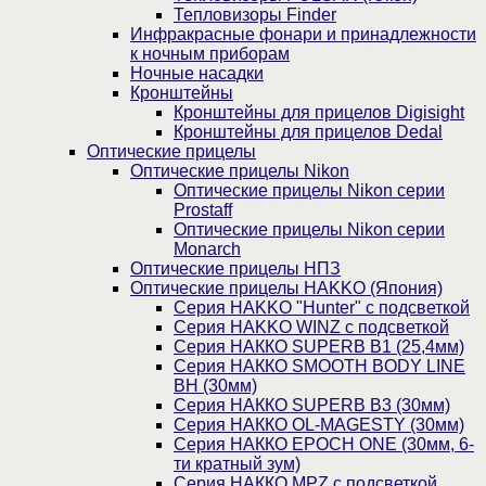
Тепловизоры Finder
Инфракрасные фонари и принадлежности
к ночным приборам
Ночные насадки
Кронштейны
Кронштейны для прицелов Digisight
Кронштейны для прицелов Dedal
Оптические прицелы
Оптические прицелы Nikon
Оптические прицелы Nikon серии
Prostaff
Оптические прицелы Nikon серии
Monarch
Оптические прицелы НПЗ
Оптические прицелы HAKKO (Япония)
Cерия HAKKO "Hunter" с подсветкой
Серия НAKKO WINZ с подсветкой
Серия НАККО SUPERB B1 (25,4мм)
Серия НАККО SMOOTH BODY LINE
BH (30мм)
Серия НАККО SUPERB B3 (30мм)
Серия НАККО OL-MAGESTY (30мм)
Серия НАККО EPOCH ONE (30мм, 6-
ти кратный зум)
Серия НАККО MPZ с подсветкой