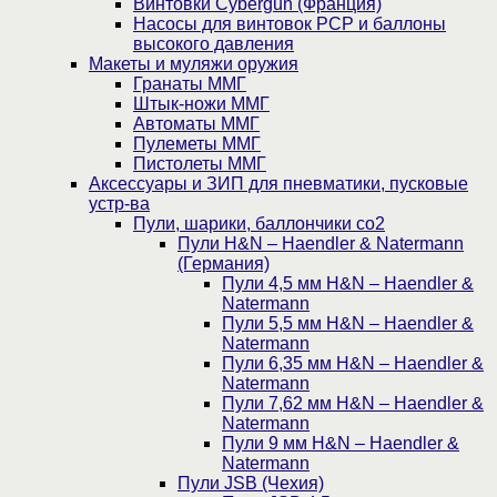
Винтовки Cybergun (Франция)
Насосы для винтовок PCP и баллоны
высокого давления
Макеты и муляжи оружия
Гранаты ММГ
Штык-ножи ММГ
Автоматы ММГ
Пулеметы ММГ
Пистолеты ММГ
Аксессуары и ЗИП для пневматики, пусковые
устр-ва
Пули, шарики, баллончики со2
Пули H&N – Haendler & Natermann
(Германия)
Пули 4,5 мм H&N – Haendler &
Natermann
Пули 5,5 мм H&N – Haendler &
Natermann
Пули 6,35 мм H&N – Haendler &
Natermann
Пули 7,62 мм H&N – Haendler &
Natermann
Пули 9 мм H&N – Haendler &
Natermann
Пули JSB (Чехия)