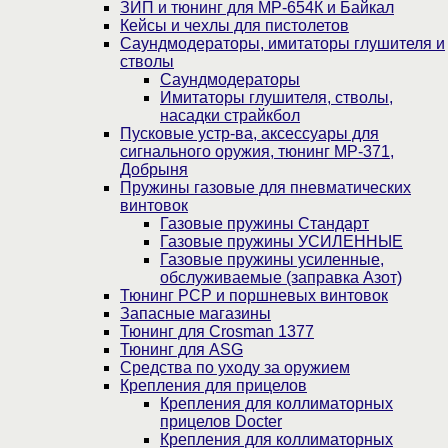
ЗИП и тюнинг для МР-654К и Байкал
Кейсы и чехлы для пистолетов
Саундмодераторы, имитаторы глушителя и
стволы
Саундмодераторы
Имитаторы глушителя, стволы,
насадки страйкбол
Пусковые устр-ва, аксессуары для
сигнального оружия, тюнинг МР-371,
Добрыня
Пружины газовые для пневматических
винтовок
Газовые пружины Стандарт
Газовые пружины УСИЛЕННЫЕ
Газовые пружины усиленные,
обслуживаемые (заправка Азот)
Тюнинг PCP и поршневых винтовок
Запасные магазины
Тюнинг для Crosman 1377
Тюнинг для ASG
Средства по уходу за оружием
Крепления для прицелов
Крепления для коллиматорных
прицелов Docter
Крепления для коллиматорных