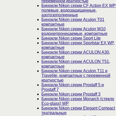
переменной кратностью
Бинокли Nikon серии СF Action EX WP
полевые, водозащищенные,
азотозополненные
Бинокли Nikon серии Aculon T01
компактные
Бинокли Nikon серии Aculon W10
водонепроницаемые, компактные
Бинокли Nikon серии Sport Lite
Бинокли Nikon серии Sportstar EX WP,
компактные
Бинокли Nikon серии ACULON A30,
компактные
Бинокли Nikon серии ACULON Т51,
компактные
Бинокли Nikon серии Aculon T11 и
Travelite, компактные с переменной
кратностью
Бинокли Nikon серии Prostaff 5 и
Prostaff 7
Бинокли Nikon серии Prostaff 3
Бинокли Nikon серии Monarch (стекло
Eco-glass) WP
Бинокли Nikon серии Elegant Compact
театральные