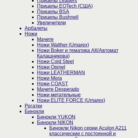
Прицелы Leapers
Прицелы EOTech (США)
Прицелы BSA
Прицелы Bushnell
Увеличители
Арбалеты
Ножи
Мачете
Ножи Walther (Umarex)
Ножи Boker и тематика АК(Автомат
Калашникова)
Ножи Cold Steel
Ножи Opinel
Ножи LEATHERMAN
Ножи Mora
Ножи COAST
Мачете Desperado
Ножи метательные
Ножи ELITE FORCE (Umarex)
Рогатки
Бинокли
Бинокли YUKON
Бинокли NIKON
Бинокли Nikon серии Aculon A211
классические с постоянной и