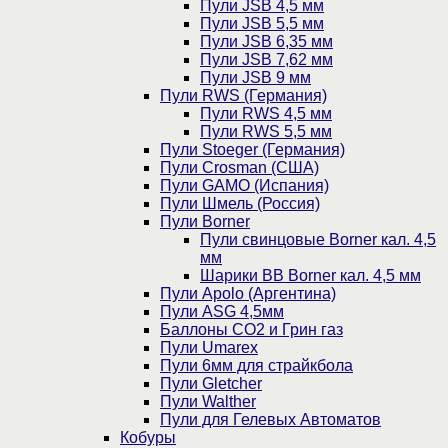
Пули JSB 4,5 мм
Пули JSB 5,5 мм
Пули JSB 6,35 мм
Пули JSB 7,62 мм
Пули JSB 9 мм
Пули RWS (Германия)
Пули RWS 4,5 мм
Пули RWS 5,5 мм
Пули Stoeger (Германия)
Пули Crosman (США)
Пули GAMO (Испания)
Пули Шмель (Россия)
Пули Borner
Пули свинцовые Borner кал. 4,5
мм
Шарики BB Borner кал. 4,5 мм
Пули Apolo (Аргентина)
Пули ASG 4,5мм
Баллоны CO2 и Грин газ
Пули Umarex
Пули 6мм для страйкбола
Пули Gletcher
Пули Walther
Пули для Гелевых Автоматов
Кобуры