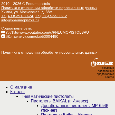
2010—2026 © Pneumopistols
Политика в отношении обработки персональных данных
Химки, ул. Московская, д. 38А
+7 (499) 391-89-24
,
+7 (985) 523-60-12
info@pneumopistols.ru
Социальные сети:
YouTube
www.youtube.com/c/PNEUMOPISTOLSRU
ВКонтакте
vk.com/club53004480
Политика в отношении обработки персональных данных
создание
поддержка и
продвижение
сайтов
О магазине
Каталог
Пнев­ма­ти­чес­кие пистолеты
Пистолеты BAIKAL (г. Ижевск)
Доработанные пистолеты МР-654К
(тюнинг)
Пистолеты Baikal - Ижевск