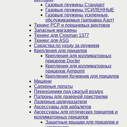
Газовые пружины Стандарт
Газовые пружины УСИЛЕННЫЕ
Газовые пружины усиленные,
обслуживаемые (заправка Азот)
Тюнинг PCP и поршневых винтовок
Запасные магазины
Тюнинг для Crosman 1377
Тюнинг для ASG
Средства по уходу за оружием
Крепления для прицелов
Крепления для коллиматорных
прицелов Docter
Крепления для коллиматорных
прицелов Aimpoint
Крепления Кочевник для прицелов
Мишени
Саперные лопаты
Переходники под сжатый воздух
Патроны для лазерной пристрелки
Лазерные целеуказатели
Аксессуары для арбалетов
Аксессуары для оптических прицелов и
коллиматорных прицелов
Защитные крышки для прицелов и