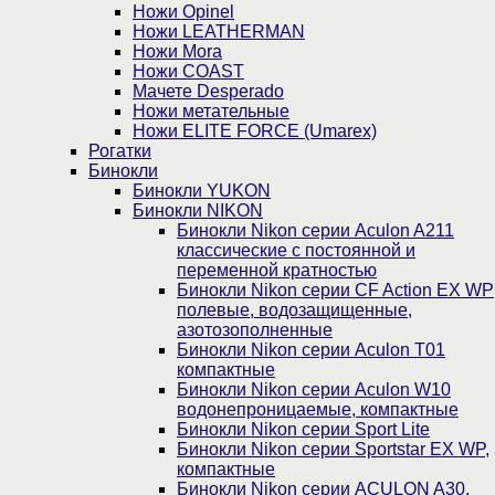
Ножи Opinel
Ножи LEATHERMAN
Ножи Mora
Ножи COAST
Мачете Desperado
Ножи метательные
Ножи ELITE FORCE (Umarex)
Рогатки
Бинокли
Бинокли YUKON
Бинокли NIKON
Бинокли Nikon серии Aculon A211
классические с постоянной и
переменной кратностью
Бинокли Nikon серии СF Action EX WP
полевые, водозащищенные,
азотозополненные
Бинокли Nikon серии Aculon T01
компактные
Бинокли Nikon серии Aculon W10
водонепроницаемые, компактные
Бинокли Nikon серии Sport Lite
Бинокли Nikon серии Sportstar EX WP,
компактные
Бинокли Nikon серии ACULON A30,