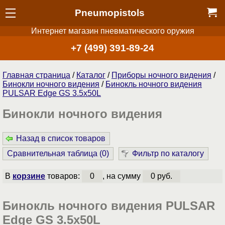
Pneumopistols
Интернет магазин пневматического оружия
+7 (499) 391-89-24
Главная страница
/
Каталог
/
Приборы ночного видения
/
Бинокли ночного видения
/
Бинокль ночного видения
PULSAR Edge GS 3.5x50L
Бинокли ночного видения
Назад в список товаров
Сравнительная таблица (
0
)
Фильтр по каталогу
В
корзине
товаров:
0
, на сумму
0 руб.
Бинокль ночного видения PULSAR
Edge GS 3.5x50L