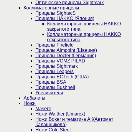
Оптические прицелы Sightmark
Коллиматорные прицелы
Прицелы SightecS
Прицелы HAKKO (Япония)
Коллиматорные прицелы HAKKO
закрытого типа
Коллиматорные прицелы HAKKO
открытого типа
Прицелы Firefield
Прицелы Aimpoint (Швеция)
Прицелы Docter (Германия)
Прицелы VOMZ PILAD
Прицелы Sightmark
Прицелы Leapers
Прицелы EOTech (США)
Прицелы BSA
Прицелы Bushnell
Увеличители
Арбалеты
Ножи
Мачете
Ножи Walther (Umarex)
Ножи Boker и тематика АК(Автомат
Калашникова)
Ножи Cold Steel