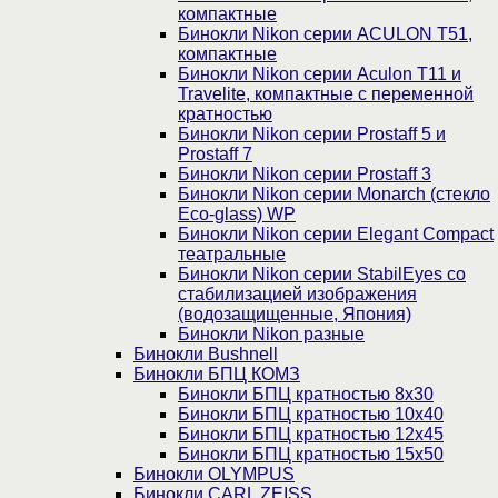
компактные
Бинокли Nikon серии ACULON Т51,
компактные
Бинокли Nikon серии Aculon T11 и
Travelite, компактные с переменной
кратностью
Бинокли Nikon серии Prostaff 5 и
Prostaff 7
Бинокли Nikon серии Prostaff 3
Бинокли Nikon серии Monarch (стекло
Eco-glass) WP
Бинокли Nikon серии Elegant Compact
театральные
Бинокли Nikon серии StabilEyes со
стабилизацией изображения
(водозащищенные, Япония)
Бинокли Nikon разные
Бинокли Bushnell
Бинокли БПЦ КОМЗ
Бинокли БПЦ кратностью 8х30
Бинокли БПЦ кратностью 10х40
Бинокли БПЦ кратностью 12х45
Бинокли БПЦ кратностью 15х50
Бинокли OLYMPUS
Бинокли CARL ZEISS