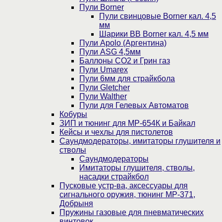
Пули Borner
Пули свинцовые Borner кал. 4,5
мм
Шарики BB Borner кал. 4,5 мм
Пули Apolo (Аргентина)
Пули ASG 4,5мм
Баллоны CO2 и Грин газ
Пули Umarex
Пули 6мм для страйкбола
Пули Gletcher
Пули Walther
Пули для Гелевых Автоматов
Кобуры
ЗИП и тюнинг для МР-654К и Байкал
Кейсы и чехлы для пистолетов
Саундмодераторы, имитаторы глушителя и
стволы
Саундмодераторы
Имитаторы глушителя, стволы,
насадки страйкбол
Пусковые устр-ва, аксессуары для
сигнального оружия, тюнинг МР-371,
Добрыня
Пружины газовые для пневматических
винтовок