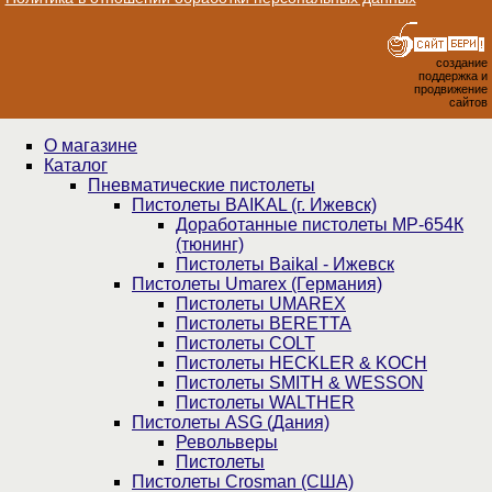
создание
поддержка и
продвижение
сайтов
О магазине
Каталог
Пнев­ма­ти­чес­кие пистолеты
Пистолеты BAIKAL (г. Ижевск)
Доработанные пистолеты МР-654К
(тюнинг)
Пистолеты Baikal - Ижевск
Пистолеты Umarex (Германия)
Пистолеты UMAREX
Пистолеты BERETTA
Пистолеты COLT
Пистолеты HECKLER & KOCH
Пистолеты SMITH & WESSON
Пистолеты WALTHER
Пистолеты ASG (Дания)
Револьверы
Пистолеты
Пистолеты Crosman (США)