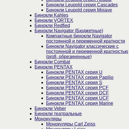
Бинокли Leupold серия Cascades
Бинокли Leupold серия Mojave
Бинокли Kahles
Бинокли VORTEX
Бинокли Redfied
Бинокли Navigator (Бюджетные)
Компактные бинокли Navigator
постоянной и переменной кратности
Бинокли Navigator классические с
постоянной и переменной кратностью
(profi, обрезиненные)
Бинокли Combat
Бинокли PENTAX
Бинокли PENTAX серия U
Бинокли PENTAX серия Papilio
Бинокли PENTAX серия S
Бинокли PENTAX серия PCF
Бинокли PENTAX серия DCF
Бинокли PENTAX серия UCF
Бинокли PENTAX серия Marine
Бинокли Veber
Бинокли театральные
Монокуляры
Монокуляры Carl Zeiss