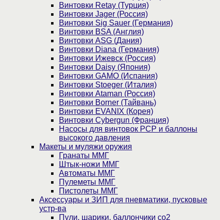
Винтовки Retay (Турция)
Винтовки Jager (Россия)
Винтовки Sig Sauer (Германия)
Винтовки BSA (Англия)
Винтовки ASG (Дания)
Винтовки Diana (Германия)
Винтовки Ижевск (Россия)
Винтовки Daisy (Япония)
Винтовки GAMO (Испания)
Винтовки Stoeger (Италия)
Винтовки Ataman (Россия)
Винтовки Borner (Тайвань)
Винтовки EVANIX (Корея)
Винтовки Cybergun (Франция)
Насосы для винтовок PCP и баллоны
высокого давления
Макеты и муляжи оружия
Гранаты ММГ
Штык-ножи ММГ
Автоматы ММГ
Пулеметы ММГ
Пистолеты ММГ
Аксессуары и ЗИП для пневматики, пусковые
устр-ва
Пули, шарики, баллончики со2