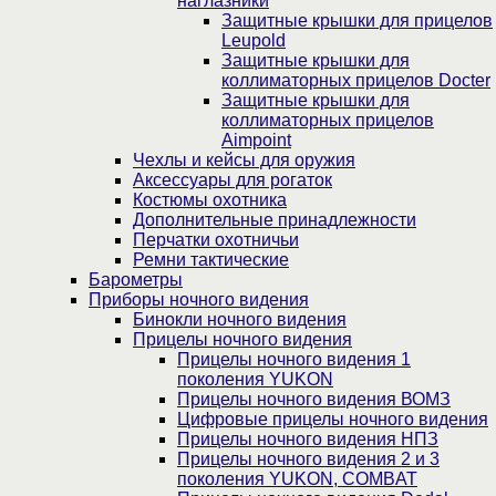
наглазники
Защитные крышки для прицелов
Leupold
Защитные крышки для
коллиматорных прицелов Docter
Защитные крышки для
коллиматорных прицелов
Aimpoint
Чехлы и кейсы для оружия
Аксессуары для рогаток
Костюмы охотника
Дополнительные принадлежности
Перчатки охотничьи
Ремни тактические
Барометры
Приборы ночного видения
Бинокли ночного видения
Прицелы ночного видения
Прицелы ночного видения 1
поколения YUKON
Прицелы ночного видения ВОМЗ
Цифровые прицелы ночного видения
Прицелы ночного видения НПЗ
Прицелы ночного видения 2 и 3
поколения YUKON, COMBAT