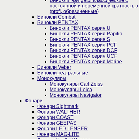
Бинокли Navigator классические с
постоянной и переменной кратностью
(profi, обрезиненные)
Бинокли Combat
Бинокли PENTAX
Бинокли PENTAX серия U
Бинокли PENTAX серия Papilio
Бинокли PENTAX серия S
Бинокли PENTAX серия PCF
Бинокли PENTAX серия DCF
Бинокли PENTAX серия UCF
Бинокли PENTAX серия Marine
Бинокли Veber
Бинокли театральные
Монокуляры
Монокуляры Carl Zeiss
Монокуляры Leica
Монокуляры Navigator
Фонари
Фонари Sightmark
Фонари WALTHER
Фонари COAST
Фонари GEEPAS
Фонари LED LENSER
Фонари MAG-LITE