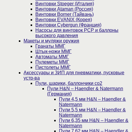
Винтовки Stoeger (Италия)
Винтовки Ataman (Россия)
Винтовки Borner (Тайвань)
Винтовки EVANIX (Корея)
Винтовки Cybergun (Франция)
Насосы для винтовок PCP и баллоны
высокого давления
Макеты и муляжи оружия
Гранаты ММГ
Штык-ножи ММГ
Автоматы ММГ
Пулеметы ММГ
Пистолеты ММГ
Аксессуары и ЗИП для пневматики, пусковые
устр-ва
Пули, шарики, баллончики со2
Пули H&N – Haendler & Natermann
(Германия)
Пули 4,5 мм H&N – Haendler &
Natermann
Пули 5,5 мм H&N – Haendler &
Natermann
Пули 6,35 мм H&N – Haendler &
Natermann
Пули 7,62 мм H&N – Haendler &