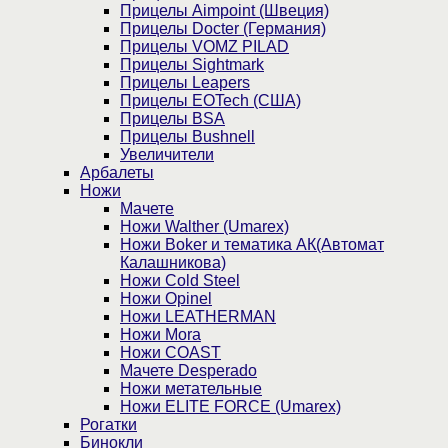
Прицелы Aimpoint (Швеция)
Прицелы Docter (Германия)
Прицелы VOMZ PILAD
Прицелы Sightmark
Прицелы Leapers
Прицелы EOTech (США)
Прицелы BSA
Прицелы Bushnell
Увеличители
Арбалеты
Ножи
Мачете
Ножи Walther (Umarex)
Ножи Boker и тематика АК(Автомат
Калашникова)
Ножи Cold Steel
Ножи Opinel
Ножи LEATHERMAN
Ножи Mora
Ножи COAST
Мачете Desperado
Ножи метательные
Ножи ELITE FORCE (Umarex)
Рогатки
Бинокли