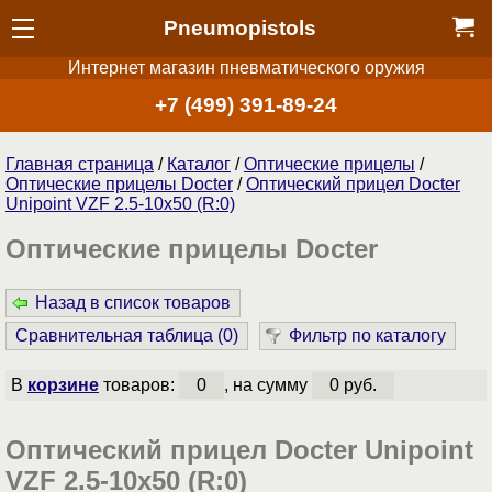
Pneumopistols
Интернет магазин пневматического оружия
+7 (499) 391-89-24
Главная страница
/
Каталог
/
Оптические прицелы
/
Оптические прицелы Docter
/
Оптический прицел Docter
Unipoint VZF 2.5-10x50 (R:0)
Оптические прицелы Docter
Назад в список товаров
Сравнительная таблица (
0
)
Фильтр по каталогу
В
корзине
товаров:
0
, на сумму
0 руб.
Оптический прицел Docter Unipoint
VZF 2.5-10x50 (R:0)