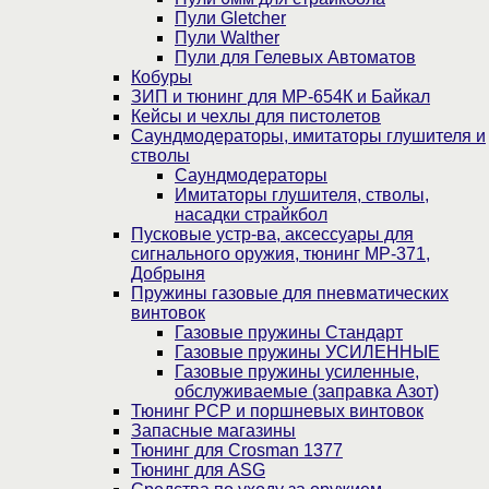
Пули Gletcher
Пули Walther
Пули для Гелевых Автоматов
Кобуры
ЗИП и тюнинг для МР-654К и Байкал
Кейсы и чехлы для пистолетов
Саундмодераторы, имитаторы глушителя и
стволы
Саундмодераторы
Имитаторы глушителя, стволы,
насадки страйкбол
Пусковые устр-ва, аксессуары для
сигнального оружия, тюнинг МР-371,
Добрыня
Пружины газовые для пневматических
винтовок
Газовые пружины Стандарт
Газовые пружины УСИЛЕННЫЕ
Газовые пружины усиленные,
обслуживаемые (заправка Азот)
Тюнинг PCP и поршневых винтовок
Запасные магазины
Тюнинг для Crosman 1377
Тюнинг для ASG