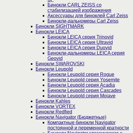
Бинокли CARL ZEISS со
стабилизацией изображения
Аксессуары для биноклей Carl Zeiss
Бинокли-дальномеры Carl Zeiss
Бинокли SIGHTMARK
Бинокли LEICA
Бинокли LEICA серия Trinovid
Бинокли LEICA серия Ultravid
Бинокли LEICA серия Duovid
Бинокли-дальномеры LEICA серия
Geovid
Бинокли SWAROVSKI
Бинокли Leupold
Бинокли Leupold серия Rogue
Бинокли Leupold серия Yosemite
Бинокли Leupold серия Acadia
Бинокли Leupold серия Cascades
Бинокли Leupold серия Mojave
Бинокли Kahles
Бинокли VORTEX
Бинокли Redfied
Бинокли Navigator (Бюджетные)
Компактные бинокли Navigator
постоянной и переменной кратности