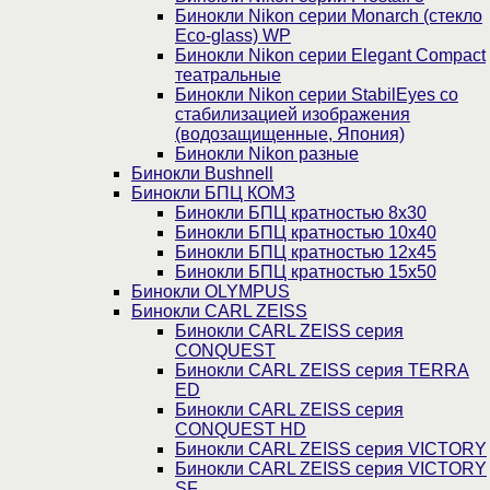
Бинокли Nikon серии Monarch (стекло
Eco-glass) WP
Бинокли Nikon серии Elegant Compact
театральные
Бинокли Nikon серии StabilEyes со
стабилизацией изображения
(водозащищенные, Япония)
Бинокли Nikon разные
Бинокли Bushnell
Бинокли БПЦ КОМЗ
Бинокли БПЦ кратностью 8х30
Бинокли БПЦ кратностью 10х40
Бинокли БПЦ кратностью 12х45
Бинокли БПЦ кратностью 15х50
Бинокли OLYMPUS
Бинокли CARL ZEISS
Бинокли CARL ZEISS серия
CONQUEST
Бинокли CARL ZEISS серия TERRA
ED
Бинокли CARL ZEISS серия
CONQUEST HD
Бинокли CARL ZEISS серия VICTORY
Бинокли CARL ZEISS серия VICTORY
SF