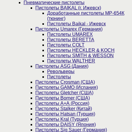
Пнев­ма­ти­чес­кие пистолеты
Пистолеты BAIKAL (г. Ижевск)
Доработанные пистолеты МР-654К
(тюнинг)
Пистолеты Baikal - Ижевск
Пистолеты Umarex (Германия)
Пистолеты UMAREX
Пистолеты BERETTA
Пистолеты COLT
Пистолеты HECKLER & KOCH
Пистолеты SMITH & WESSON
Пистолеты WALTHER
Пистолеты ASG (Дания)
Револьверы
Пистолеты
Пистолеты Crosman (США)
Пистолеты GAMO (Испания)
Пистолеты Gletcher (США)
Пистолеты Borner (США)
Пистолеты А+А (Россия)
Пистолеты Stalker (Китай)
Пистолеты Hatsan (Турция)
Пистолеты Kral (Турция)
Пистолеты DAISY (Япония)
Пистолеты Sig Sauer (Германия)