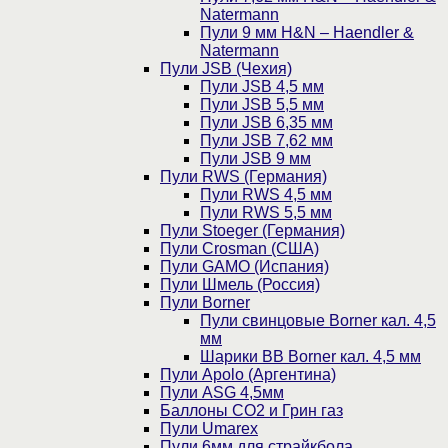
Natermann
Пули 9 мм H&N – Haendler &
Natermann
Пули JSB (Чехия)
Пули JSB 4,5 мм
Пули JSB 5,5 мм
Пули JSB 6,35 мм
Пули JSB 7,62 мм
Пули JSB 9 мм
Пули RWS (Германия)
Пули RWS 4,5 мм
Пули RWS 5,5 мм
Пули Stoeger (Германия)
Пули Crosman (США)
Пули GAMO (Испания)
Пули Шмель (Россия)
Пули Borner
Пули свинцовые Borner кал. 4,5
мм
Шарики BB Borner кал. 4,5 мм
Пули Apolo (Аргентина)
Пули ASG 4,5мм
Баллоны CO2 и Грин газ
Пули Umarex
Пули 6мм для страйкбола