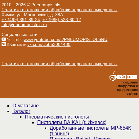
2010—2026 © Pneumopistols
Политика в отношении обработки персональных данных
Химки, ул. Московская, д. 38А
+7 (499) 391-89-24
,
+7 (985) 523-60-12
info@pneumopistols.ru
Социальные сети:
YouTube
www.youtube.com/c/PNEUMOPISTOLSRU
ВКонтакте
vk.com/club53004480
Политика в отношении обработки персональных данных
создание
поддержка и
продвижение
сайтов
О магазине
Каталог
Пнев­ма­ти­чес­кие пистолеты
Пистолеты BAIKAL (г. Ижевск)
Доработанные пистолеты МР-654К
(тюнинг)