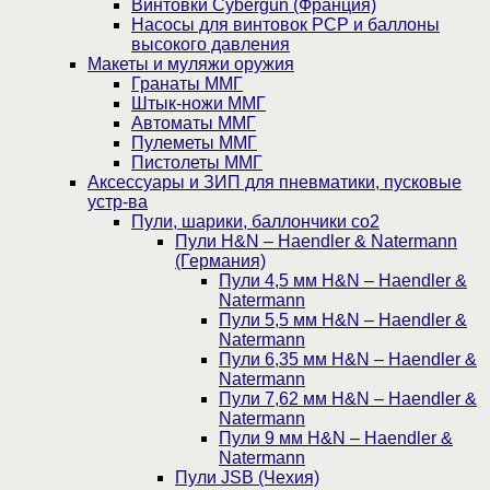
Винтовки Cybergun (Франция)
Насосы для винтовок PCP и баллоны
высокого давления
Макеты и муляжи оружия
Гранаты ММГ
Штык-ножи ММГ
Автоматы ММГ
Пулеметы ММГ
Пистолеты ММГ
Аксессуары и ЗИП для пневматики, пусковые
устр-ва
Пули, шарики, баллончики со2
Пули H&N – Haendler & Natermann
(Германия)
Пули 4,5 мм H&N – Haendler &
Natermann
Пули 5,5 мм H&N – Haendler &
Natermann
Пули 6,35 мм H&N – Haendler &
Natermann
Пули 7,62 мм H&N – Haendler &
Natermann
Пули 9 мм H&N – Haendler &
Natermann
Пули JSB (Чехия)