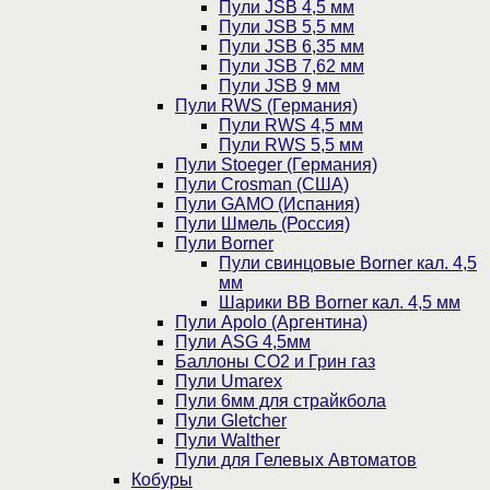
Пули JSB 4,5 мм
Пули JSB 5,5 мм
Пули JSB 6,35 мм
Пули JSB 7,62 мм
Пули JSB 9 мм
Пули RWS (Германия)
Пули RWS 4,5 мм
Пули RWS 5,5 мм
Пули Stoeger (Германия)
Пули Crosman (США)
Пули GAMO (Испания)
Пули Шмель (Россия)
Пули Borner
Пули свинцовые Borner кал. 4,5
мм
Шарики BB Borner кал. 4,5 мм
Пули Apolo (Аргентина)
Пули ASG 4,5мм
Баллоны CO2 и Грин газ
Пули Umarex
Пули 6мм для страйкбола
Пули Gletcher
Пули Walther
Пули для Гелевых Автоматов
Кобуры