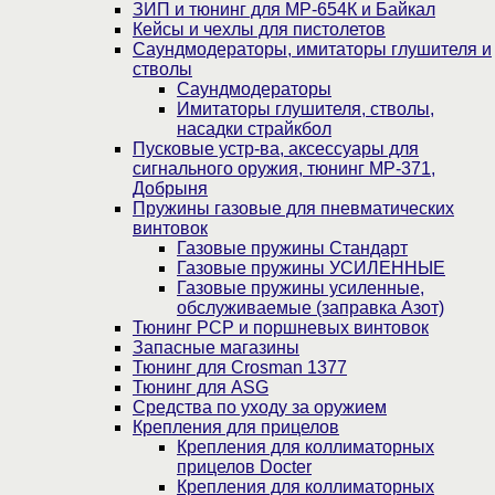
ЗИП и тюнинг для МР-654К и Байкал
Кейсы и чехлы для пистолетов
Саундмодераторы, имитаторы глушителя и
стволы
Саундмодераторы
Имитаторы глушителя, стволы,
насадки страйкбол
Пусковые устр-ва, аксессуары для
сигнального оружия, тюнинг МР-371,
Добрыня
Пружины газовые для пневматических
винтовок
Газовые пружины Стандарт
Газовые пружины УСИЛЕННЫЕ
Газовые пружины усиленные,
обслуживаемые (заправка Азот)
Тюнинг PCP и поршневых винтовок
Запасные магазины
Тюнинг для Crosman 1377
Тюнинг для ASG
Средства по уходу за оружием
Крепления для прицелов
Крепления для коллиматорных
прицелов Docter
Крепления для коллиматорных