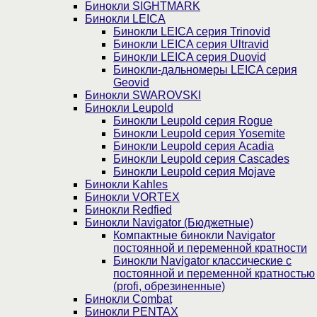
Бинокли SIGHTMARK
Бинокли LEICA
Бинокли LEICA серия Trinovid
Бинокли LEICA серия Ultravid
Бинокли LEICA серия Duovid
Бинокли-дальномеры LEICA серия
Geovid
Бинокли SWAROVSKI
Бинокли Leupold
Бинокли Leupold серия Rogue
Бинокли Leupold серия Yosemite
Бинокли Leupold серия Acadia
Бинокли Leupold серия Cascades
Бинокли Leupold серия Mojave
Бинокли Kahles
Бинокли VORTEX
Бинокли Redfied
Бинокли Navigator (Бюджетные)
Компактные бинокли Navigator
постоянной и переменной кратности
Бинокли Navigator классические с
постоянной и переменной кратностью
(profi, обрезиненные)
Бинокли Combat
Бинокли PENTAX