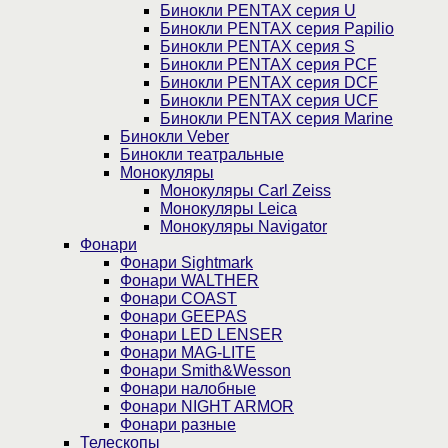
Бинокли PENTAX серия U
Бинокли PENTAX серия Papilio
Бинокли PENTAX серия S
Бинокли PENTAX серия PCF
Бинокли PENTAX серия DCF
Бинокли PENTAX серия UCF
Бинокли PENTAX серия Marine
Бинокли Veber
Бинокли театральные
Монокуляры
Монокуляры Carl Zeiss
Монокуляры Leica
Монокуляры Navigator
Фонари
Фонари Sightmark
Фонари WALTHER
Фонари COAST
Фонари GEEPAS
Фонари LED LENSER
Фонари MAG-LITE
Фонари Smith&Wesson
Фонари налобные
Фонари NIGHT ARMOR
Фонари разные
Телескопы