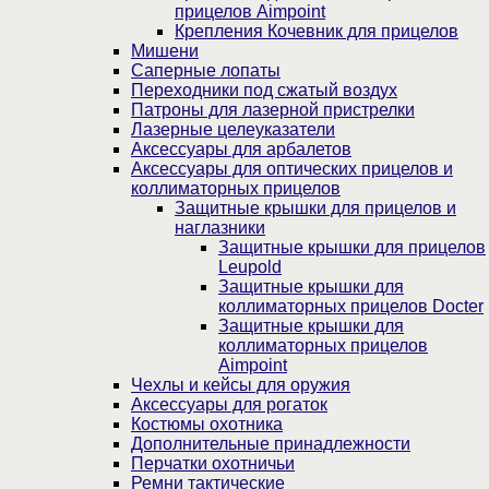
прицелов Aimpoint
Крепления Кочевник для прицелов
Мишени
Саперные лопаты
Переходники под сжатый воздух
Патроны для лазерной пристрелки
Лазерные целеуказатели
Аксессуары для арбалетов
Аксессуары для оптических прицелов и
коллиматорных прицелов
Защитные крышки для прицелов и
наглазники
Защитные крышки для прицелов
Leupold
Защитные крышки для
коллиматорных прицелов Docter
Защитные крышки для
коллиматорных прицелов
Aimpoint
Чехлы и кейсы для оружия
Аксессуары для рогаток
Костюмы охотника
Дополнительные принадлежности
Перчатки охотничьи
Ремни тактические