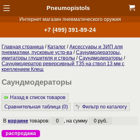
Pneumopistols
Интернет магазин пневматического оружия
+7 (499) 391-89-24
Главная страница
/
Каталог
/
Аксессуары и ЗИП для
пневматики, пусковые устр-ва
/
Саундмодераторы,
имитаторы глушителя и стволы
/
Саундмодераторы
/
Саундмодератор реверсивный T35 на ствол 13 мм с
креплением Клещ
Саундмодераторы
Назад в список товаров
Сравнительная таблица (
0
)
Фильтр по каталогу
В
корзине
товаров:
0
, на сумму
0 руб.
распродажа