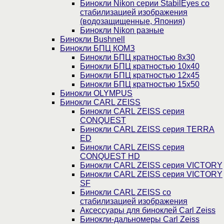
Бинокли Nikon серии StabilEyes со
стабилизацией изображения
(водозащищенные, Япония)
Бинокли Nikon разные
Бинокли Bushnell
Бинокли БПЦ КОМЗ
Бинокли БПЦ кратностью 8х30
Бинокли БПЦ кратностью 10х40
Бинокли БПЦ кратностью 12х45
Бинокли БПЦ кратностью 15х50
Бинокли OLYMPUS
Бинокли CARL ZEISS
Бинокли CARL ZEISS серия
CONQUEST
Бинокли CARL ZEISS серия TERRA
ED
Бинокли CARL ZEISS серия
CONQUEST HD
Бинокли CARL ZEISS серия VICTORY
Бинокли CARL ZEISS серия VICTORY
SF
Бинокли CARL ZEISS со
стабилизацией изображения
Аксессуары для биноклей Carl Zeiss
Бинокли-дальномеры Carl Zeiss