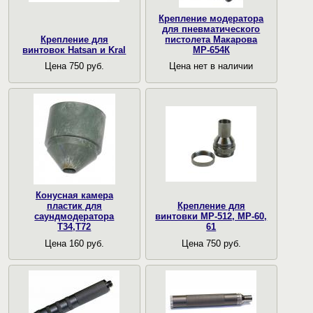
Крепление модератора
для пневматического
Крепление для
пистолета Макарова
винтовок Hatsan и Kral
МР-654К
Цена 750 руб.
Цена нет в наличии
Конусная камера
пластик для
Крепление для
саундмодератора
винтовки МР-512, МР-60,
Т34,Т72
61
Цена 160 руб.
Цена 750 руб.