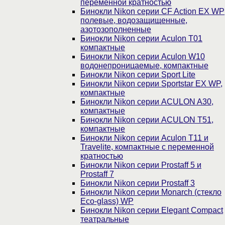
переменной кратностью
Бинокли Nikon серии СF Action EX WP
полевые, водозащищенные,
азотозополненные
Бинокли Nikon серии Aculon T01
компактные
Бинокли Nikon серии Aculon W10
водонепроницаемые, компактные
Бинокли Nikon серии Sport Lite
Бинокли Nikon серии Sportstar EX WP,
компактные
Бинокли Nikon серии ACULON A30,
компактные
Бинокли Nikon серии ACULON Т51,
компактные
Бинокли Nikon серии Aculon T11 и
Travelite, компактные с переменной
кратностью
Бинокли Nikon серии Prostaff 5 и
Prostaff 7
Бинокли Nikon серии Prostaff 3
Бинокли Nikon серии Monarch (стекло
Eco-glass) WP
Бинокли Nikon серии Elegant Compact
театральные