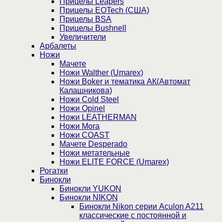
Прицелы Leapers
Прицелы EOTech (США)
Прицелы BSA
Прицелы Bushnell
Увеличители
Арбалеты
Ножи
Мачете
Ножи Walther (Umarex)
Ножи Boker и тематика АК(Автомат
Калашникова)
Ножи Cold Steel
Ножи Opinel
Ножи LEATHERMAN
Ножи Mora
Ножи COAST
Мачете Desperado
Ножи метательные
Ножи ELITE FORCE (Umarex)
Рогатки
Бинокли
Бинокли YUKON
Бинокли NIKON
Бинокли Nikon серии Aculon A211
классические с постоянной и