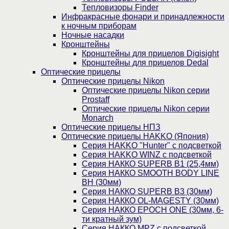
Тепловизоры Finder
Инфракрасные фонари и принадлежности
к ночным приборам
Ночные насадки
Кронштейны
Кронштейны для прицелов Digisight
Кронштейны для прицелов Dedal
Оптические прицелы
Оптические прицелы Nikon
Оптические прицелы Nikon серии
Prostaff
Оптические прицелы Nikon серии
Monarch
Оптические прицелы НПЗ
Оптические прицелы HAKKO (Япония)
Cерия HAKKO "Hunter" с подсветкой
Серия НAKKO WINZ с подсветкой
Серия НАККО SUPERB B1 (25,4мм)
Серия НАККО SMOOTH BODY LINE
BH (30мм)
Серия НАККО SUPERB B3 (30мм)
Серия НАККО OL-MAGESTY (30мм)
Серия НАККО EPOCH ONE (30мм, 6-
ти кратный зум)
Серия НАККО MPZ с подсветкой